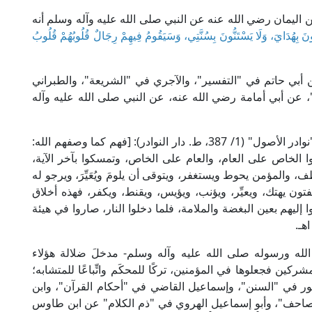
ليمان رضي الله عنه عن النبي صلى الله عليه وآله وسلم أنه
دُونَ بِهُدَايَ، وَلَا يَسْتَنُّونَ بِسُنَّتِي، وَسَيَقُومُ فِيهِمْ رِجَالٌ قُلُوبُهُمْ قُلُوبُ
 أبي حاتم في "التفسير"، والآجري في "الشريعة"، والطبراني
 عن أبي أمامة رضي الله عنه، عن النبي صلى الله عليه وآله
يقول الإمام العارف الحكيم الترمذي رحمه الله في "نوادر الأصول" (1/ 387، ط. دار النوادر): [فهم كما وصفهم الله:
وا الخاص على العام، والعام على الخاص، وتمسكوا بآخر الآية،
ف، والمؤمن يحوط ويستغفر، ويتوقى أن يلومَ ويُعَيِّرَ، ويرجو له
لمفتون يهتك، ويعيِّر، ويؤنب، ويؤيس، ويقنط، ويكفر، فهذه أخلاق
 إليهم بعين البغضة والملامة، فلما دخلوا النار، صاروا في هيئة
اهـ.
الله ورسوله صلى الله عليه وآله وسلم- مدخلَ ضلالة هؤلاء
مشركين فجعلوها في المؤمنين، تركًا للمحكَم واتِّباعًا للمتشابه؛
 في "السنن"، وإسماعيل القاضي في "أحكام القرآن"، وابن
مصاحف"، وأبو إسماعيل الهروي في "ذم الكلام" عن ابن طاوس