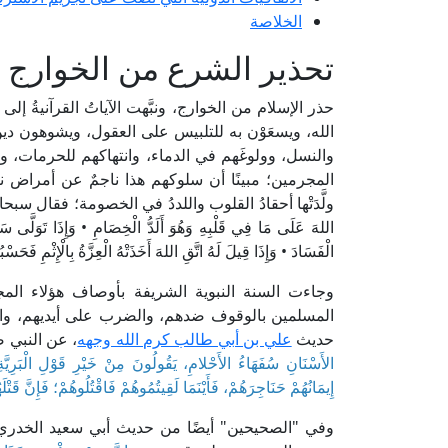
الخلاصة
تحذير الشرع من الخوارج 
حذر الإسلام من الخوارج، ونبَّهت الآياتُ القرآنيةُ إ
الله، ويسعَوْن به للتلبيس على العقول، ويشوهون د
والنسل، وولوغَهم في الدماء، وانتهاكهم للحرمات، 
المجرمين؛ مبينًا أن سلوكهم هذا ناجمٌ عن أمراض نفس
ولَّدَتْها أحقادُ القلوب واللددُ في الخصومة؛ فقال سبحانه وتعالى: 
اللهَ عَلَى مَا فِي قَلْبِهِ وَهُوَ أَلَدُّ الْخِصَامِ • وَإِذَا تَوَلَّى س
الْفَسَادَ • وَإِذَا قِيلَ لَهُ اتَّقِ اللهَ أَخَذَتْهُ الْعِزَّةُ بِالْإِثْمِ فَحَسْبُهُ
وجاءت السنة النبوية الشريفة بأوصاف هؤلاء المجر
المسلمين بالوقوف ضدهم، والضرب على أيديهم، و
حديث
علي بن أبي طالب كرم الله وجهه
، عن النبي صل
الأَسْنَانِ سُفَهَاءُ الأَحْلامِ، يَقُولُونَ مِنْ خَيْرِ قَوْلِ الْبَرِيَّ
إِيمَانُهُمْ حَنَاجِرَهُمْ، فَأَيْنَمَا لَقِيتُمُوهُمْ فَاقْتُلُوهُمْ؛ فَإِنَّ قَتْلَه
وفي "الصحيحين" أيضًا من حديث أبي سعيد الخدري 