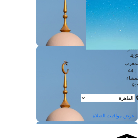
لفجر
4
لشروق
6
لظهر
1
لعصر
4:3
لمغرب
7 
لعشاء
9
عرض مواقيت الصلاة