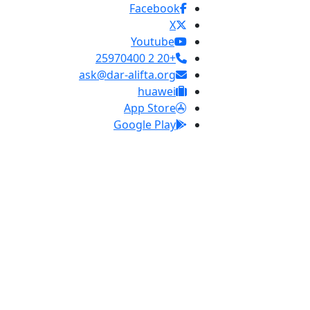
Facebook
X
Youtube
+20 2 25970400
ask@dar-alifta.org
huawei
App Store
Google Play