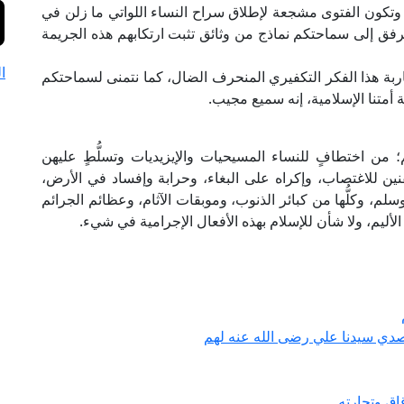
 وتكون الفتوى مشجعة لإطلاق سراح النساء اللواتي ما زلن في
ق إلى سماحتكم نماذج من وثائق تثبت ارتكابهم هذه الجريمة
ا
حاربة هذا الفكر التكفيري المنحرف الضال، كما نتمنى لسماحتكم
 أمتنا الإسلامية، إنه سميع مجيب.
 من اختطافٍ للنساء المسيحيات والإيزيديات وتسلُّطٍ عليهن
تقنين للاغتصاب، وإكراه على البغاء، وحرابة وإفساد في الأرض،
م، وكلُّها من كبائر الذنوب، وموبقات الآثام، وعظائم الجرائم
ب الأليم، ولا شأن للإسلام بهذه الأفعال الإجرامية في شيء.
تصدي سيدنا علي رضى الله عنه لهم
اق وتجارته