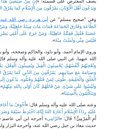
يصف المعترض على قسمته: «
إِنَّ مِنْ ضِئْضِئِ هَذَا قَو
وَيَدَعُونَ أَهْلَ الْأَوْثَانِ، يَمْرُقُونَ مِنَ الْإِسْلَامِ كَمَا يَمْرُقُ السَّهْ
وفي "صحيح مسلم" عن
أبي هريرة رضي الله عنه
،
الطَّاعَةِ وَفَارَقَ الجَمَاعَةَ فَمَاتَ مَاتَ مِيتَةً جَاهِلِيَّةً، وَمَنْ قَ
عَصَبَةً فَقُتِلَ فَقِتْلَةٌ جَاهِلِيَّةٌ، وَمَنْ خَرَجَ عَلَى أُمَّتِي يَضْر
فَلَيْسَ مِنِّي وَلَسْتُ مِنْهُ
».
وروى الإمام أحمد، وأبو داود، والحاكم وصححه، وأبو 
الله عنهما، عن النبي صلى الله عليه وآله وسلم قال
وَتُعْجِبُهُمْ أَنْفُسُهُمْ، يُحْسِنُونَ الْقِيلَ وَيُسِيئُونَ الْفِعْلَ، يَقْ
وَصِيَامَهُ مَعَ صِيَامِهِم، يَمْرُقُونَ مِنَ الدِّينِ كَمَا يَمْرُقُ السَّ
الْخَلْقِ وَالْخَلِيقَةِ، طُوبَى لِمَنْ قَتَلَهُمْ وقَتَلُوه، يَدْعُونَ
وَلَيْسُوا عَلَى شَيْءٍ، مَنْ قَاتَلَهُمْ كَانَ أَوْلَى بِاللهِ مِنْهُمْ
»،
وَيَتَكَلَّمُونَ بِأَلْسِنَتِنَا
».
وعنه صلى الله عليه وآله وسلم قال: «
أَخْوَفُ مَا أَخَافُ ع
عَلَيْهِ رِدَاءُ الْإِسْلَامِ أَعَارَهُ اللهُ إِيَّاهُ، اخْتَرَطَ سَيْفَهُ وَضَر
أَمِ الْمَرْمِيُّ؟ قَالَ: «
الرَّامِي
» أخرجه ابن أبي عاصم ف
حديث معاذ بن جبل رضي الله عنه، وأخرجه البزار وا