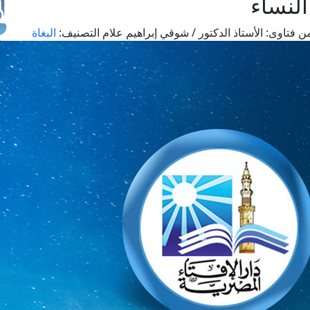
لنساء
ن فتاوى:
الأستاذ الدكتور / شوقي إبراهيم علام
التصنيف:
البغاة
طل
اس
حج
ال
م
الق