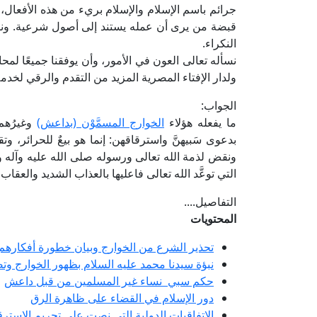
جرائم باسم الإسلام والإسلام بريء من هذه الأفعال،
قبضة من يرى أن عمله يستند إلى أصول شرعية. ونرف
النكراء.
نسأله تعالى العون في الأمور، وأن يوفقنا جميعًا لم
ولدار الإفتاء المصرية المزيد من التقدم والرقي لخدمة
الجواب:
ما يفعله هؤلاء
الخوارج المسمَّوْن (بداعش)
وغيرُهم؛
بدعوى سَبيهنَّ واسترقاقهن: إنما هو بيعٌ للحرائر، و
ونقض لذمة الله تعالى ورسوله صلى الله عليه وآله وسل
التي توعَّد الله تعالى فاعليها بالعذاب الشديد والعقا
التفاصيل....
المحتويات
تحذير الشرع من الخوارج وبيان خطورة أفكارهم
نبؤة سيدنا محمد عليه السلام بظهور الخوارج و
حكم سبي نساء غير المسلمين من قبل داعش
دور الإسلام في القضاء على ظاهرة الرق
الاتفاقيات الدولية التي نصت على تجريم الاسترق