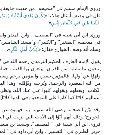
وروى الإمام مسلم في "صحيحه" من حديث حذيفة بن ا
قال في وصف أمثال هؤلاء: «
يَكُونُ بَعْدِي أَئِمَّةٌ لَا يَهْتَ
الشَّيَاطِينِ فِي جُثْمَانِ إِنْسٍ
».
وروى ابن أبي شيبة في "المصنف"، وابن المنذر وابن
في معجميه "الصغير" و"الكبير"، و"مسند الشاميين"،
وسلم أنه وصف الخوارج فقال: «
كِلَابُ أَهْلِ النَّارِ
».
يتبعون ما تشابه من القرآن، يبتغون بها الفتنة، حمل
ولَهَوْا عن أولها.. فالمؤمن يستر، والمؤمن يرحم ويعط
من الله المغفرة والرحمة، ويُرجيه ويُؤَمِّله. وهذا ا
الكلاب، وبفعلهم وبقولهم كلبوا على عباد الله، ونظروا
أعمالهم كلابًا كما كانوا على الموحدين في الدنيا كلابًا] 
وقد بيَّن الصحابة رضي الله عنهم -بما فهموه عن 
الخوارج؛ وذلك أنهم أتَوْا إلى الآيات التي نزلت في ال
فروى ابن أبي شيبة في "المصنف"، وسعيد بن منصور
جرير الطبري في "التفسير"، وابن أبي داود في "ال