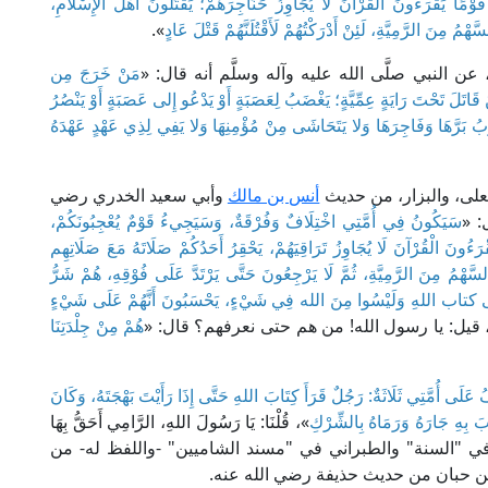
ْمًا يَقْرَءُونَ الْقُرْآنَ لَا يُجَاوِزُ حَنَاجِرَهُمْ؛ يَقْتُلُونَ أَهْلَ الْإِسْلَامِ،
مُ مِنَ الرَّمِيَّةِ، لَئِنْ أَدْرَكْتُهُمْ لَأَقْتُلَنَّهُمْ قَتْلَ عَادٍ
».
 عن النبي صلَّى الله عليه وآله وسلَّم أنه قال: «
مَنْ خَرَجَ مِن
اتَلَ تَحْتَ رَايَةٍ عِمِّيَّةٍ؛ يَغْضَبُ لِعَصَبَةٍ أَوْ يَدْعُو إِلى عَصَبَةٍ أَوْ يَنْصُرُ
ِبُ بَرَّهَا وَفَاجِرَهَا وَلا يَتَحَاشَى مِنْ مُؤْمِنِهَا وَلا يَفِي لِذِي عَهْدٍ عَهْدَهُ
يعلى، والبزار، من حديث
أنس بن مالك
وأبي سعيد الخدري رضي
: «
سَيَكُونُ فِي أُمَّتِي اخْتِلَافٌ وَفُرْقَةٌ، وَسَيَجِيءُ قَوْمٌ يُعْجِبُونَكُمْ،
رَءُونَ الْقُرْآنَ لَا يُجَاوِزُ تَرَاقِيَهُمْ، يَحْقِرُ أَحَدُكُمْ صَلَاتَهُ مَعَ صَلَاتِهِم
هْمُ مِنَ الرَّمِيَّةِ، ثُمَّ لَا يَرْجِعُونَ حَتَّى يَرْتَدَّ عَلَى فُوْقِهِ، هُمْ شَرُّ
 إِلَى كتاب اللهِ وَلَيْسُوا مِنَ الله فِي شَيْءٍ، يَحْسَبُونَ أَنَّهُمْ عَلَى شَيْءٍ
 قيل: يا رسول الله! من هم حتى نعرفهم؟ قال: «
هُمْ مِنْ جِلْدَتِنَا
َلَى أُمَّتِي ثَلَاثَةٌ: رَجُلٌ قَرَأَ كِتَابَ اللهِ حَتَّى إِذَا رَأَيْتَ بَهْجَتَهُ، وَكَانَ
َبَ بِهِ جَارَهُ وَرَمَاهُ بِالشِّرْكِ
»، قُلْنَا: يَا رَسُولَ اللهِ، الرَّامِي أَحَقُّ بِهَا
ي "السنة" والطبراني في "مسند الشاميين" -واللفظ له- من
بن حبان من حديث حذيفة رضي الله عنه.