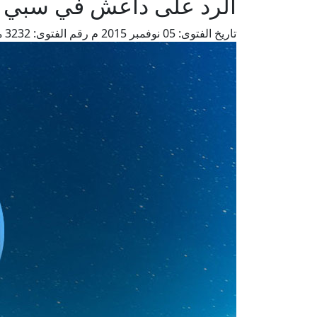
الرد على داعش في سبي ا
تاريخ الفتوى:
05 نوفمبر 2015 م
رقم الفتوى:
3232
م