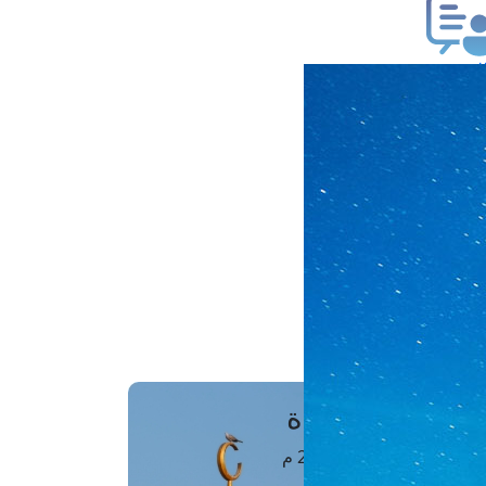
ب فتوى
تعلام عن فتوى
ز موعد
فتوى الهاتفية
َواقِيتُ الصَّـــلاة
اهرة · 07 أغسطس 2026 م