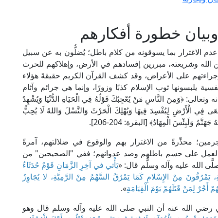
وبيان خطورة أفكارهم
لى عدم الاغترار بما يسوقونه من كلام باطل؛ يُضلُّون به عن سبيل
ين الله وشريعته، مبررين إفسادهم في الأرض، وإهلاكهم للحرث
وجراءتهم على الأعراض، وقد كشف القرآن الكريم حقيقةَ هؤلاء
ية يلبسونها ثوب الإسلام كذبًا وزورًا، وإنما هي جرائم وآثام
﴿وَمِنَ النَّاسِ مَنْ يُعْجِبُكَ قَوْلُهُ فِي الْحَيَاةِ الدُّنْيَا وَيُشْهِدُ
َعَى فِي الْأَرْضِ لِيُفْسِدَ فِيهَا وَيُهْلِكَ الْحَرْثَ وَالنَّسْلَ وَاللهُ لَا يُحِبُّ
 جَهَنَّمُ وَلَبِئْسَ الْمِهَادُ﴾ [البقرة: 204-206].
مين؛ محذِّرةً من الاغترار بهم والوقوع في ضلالتهم، آمرةً
العمل على حسم باطلهم وصد عدوانهم؛ ففي "الصحيحين" من
َّى الله عليه وآله وسلَّم قال: «
يَأْتي في آخِرِ الزَّمَانِ قَوْمٌ حُدَثَاءُ
ةِ، يَمْرُقُونَ مِنْ الإِسْلامِ كَمَا يَمْرُقُ السَّهْمُ مِنْ الرَّمِيَّةِ، لا يُجَاوِزُ
ُمْ أَجْرٌ لِمَنْ قَتَلَهُمْ يَوْمَ الْقِيَامَةِ
».
رضي الله عنه أن النبي صلى الله عليه وآله وسلم قال وهو