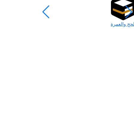
لحج والعمرة
رمضان