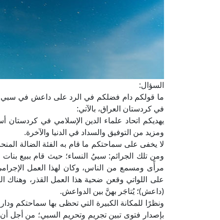
السؤال:
ما قولكم دام فضلكم في الرد على داعش في سبي ال
في كردستان العراق، بالآتي:
يهديكم اتحاد علماء الدين الإسلامي في كردستان أسم
ومزيد من التوفيق والسداد في الدنيا والآخرة.
لا يخفى على سماحتكم ما قام به الفئة الضالة المنحر
ومن تلك الجرائم: سبيُ النساء؛ حيث قام ببيع بنات
مرأًى ومسمع من الناس، وكان لهذا العمل الإجرامي ا
على اللواتي وقعن ضحية هذا العمل القذر، وهناك ال
(داعش)؛ يُتاجَر بهنَّ بين الدواعش.
ونظرًا للمكانة الكبيرة التي تحظى بها سماحتكم ودار
بإصدار فتوى تبين تجريم وتحريم السبي؛ من أجل أن 