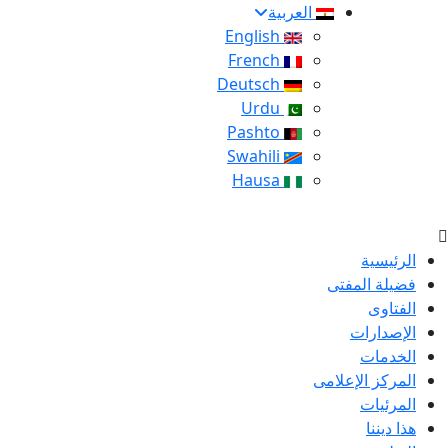
العربية
English
French
Deutsch
Urdu
Pashto
Swahili
Hausa
الرئيسية
فضيلة المفتى
الفتاوى
الإصدارات
الخدمات
المركز الإعلامى
المرئيات
هذا ديننا