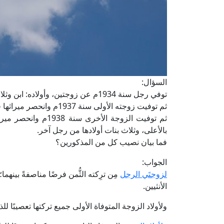
السؤال:
توفي رجل سنة 1934م عن زوجتين، وأولاده: ابن وثلاث بنات من زوجته الأولى، وابنين وبنت من زوجته الأخرى.
ثم توفيت زوجته الأولى سنة 1937م وانحصر ميراثها في أولادها: ابن وثلاث بنات.
ثم توفيت الزوجة الأخ
بالأعلى، وثلاث بنات أولادها من رجل آخر.
فما بيان نصيب كل من المذكورين؟
الجواب:
لزوجتَي الرجل
مِن ترِكته الثُّمن فرضًا مناصفةً بينهما
الأنثيين.
ولأولاد الزوجة المتوفاة الأولى جميع تركتها تعصيبًا لل