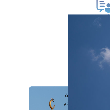
ب فتوى
تعلام عن فتوى
ز موعد
فتوى الهاتفية
َواقِيتُ الصَّـــلاة
اهرة · 07 أغسطس 2026 م