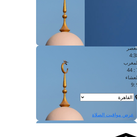
لفجر
4
لشروق
6
لظهر
1
لعصر
4:3
لمغرب
7 
لعشاء
9
عرض مواقيت الصلاة