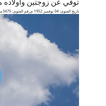
توفي عن زوجتين وأولاده م
تاريخ الفتوى:
04 نوفمبر 1952 م
رقم الفتوى:
3475
من