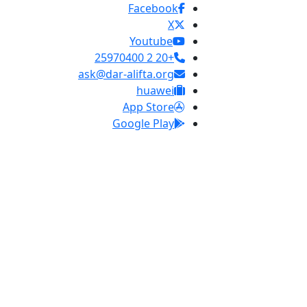
Facebook
X
Youtube
+20 2 25970400
ask@dar-alifta.org
huawei
App Store
Google Play