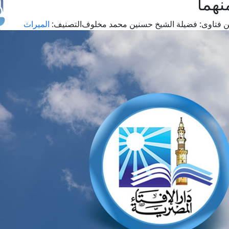
نهما
 فتاوى:
فضيلة الشيخ حسنين محمد مخلوف
التصنيف:
الميراث
طل
اس
حج
ال
م
الق