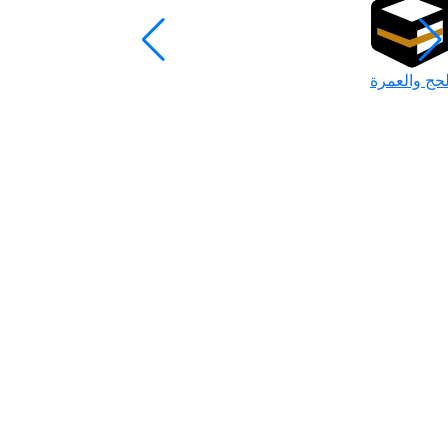
لحج والعمرة
رمضان