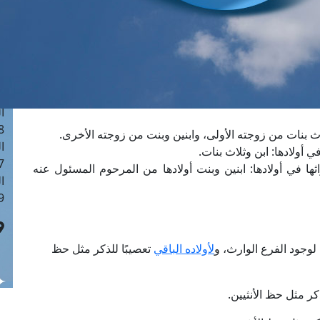
ا
 :41
ا
 :17
ا
 : 1
ا
8
ا
: 44
رى سنة 1938م وانحصر ميراثها في أولادها: ابنين وبنت أولادها من المرحوم المسئول عنه
ا
 :9
؛ لوجود الفرع الوارث، و
لأولاده الباقي
تعصيبًا للذكر مثل حظ
ذكر مثل حظ الأنثيين.