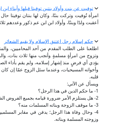
توفيت عن بنت وأولاد بنتين توفيتا قبلها وأبناء ابن ا
امرأة تُوفيت وتركت بنتًا، وكان لها بنتان توفيتا حال حي
أعقبت ولدًا وبنتًا، وأولاد ابن ابن عم ذكور وعددهم ث
حكم إسلام رجل اعتنق الإسلام ولا يقيم الشعائر
اطلعنا على الطلب المقدم من أحد المحاميين، والمت
وتزوج من امرأةٍ مسلمةٍ وأنجب منها ثلاث بنات، وال
يؤدي أي فرضٍ منذ إشهار إسلامه، ولم يقم بأداء الصل
وأخواته المسيحيات، وعندما سئل الزوج عمّا إن كان ما
قلبه.
ويسأل عن الآتي:
1- ما حكم الدين في هذا الرجل؟
2- هل يستلزم الأمر ضرورة قيامه بجميع الفروض الشرعية حتى يستقيم إسلامه أم يعتبر مرتدًا عن الإسلام؟
3- ما موقف الزوجة وبناته المسلمات منه؟
4- وحال وفاة هذا الرجل؛ يدفن في مقابر المسلمي
وزوجته المسلمة وبناته.