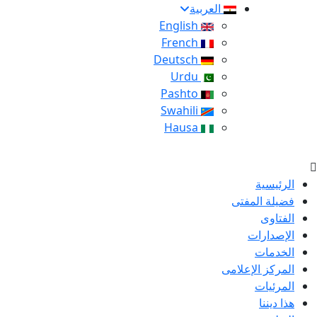
العربية
English
French
Deutsch
Urdu
Pashto
Swahili
Hausa
الرئيسية
فضيلة المفتى
الفتاوى
الإصدارات
الخدمات
المركز الإعلامى
المرئيات
هذا ديننا