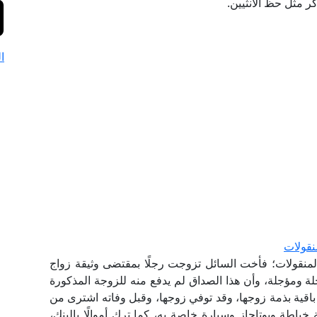
ذكر مثل حظ الأنثيين.
ا
نقولات
المنقولات؛ فأخت السائل تزوجت رجلًا بمقتضى وثيقة زواج
ة ومؤجلة، وأن هذا الصداق لم يدفع منه للزوجة المذكورة
 باقية بذمة زوجها، وقد توفي زوجها، وقبل وفاته اشترى من
ياطة وبوتاجاز وسيارة خاصة به، كما ترك أموالًا بالبنك،