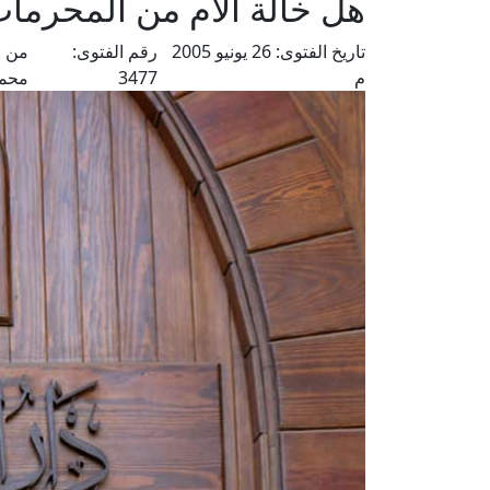
هل خالة الأم من المحرما
تاريخ الفتوى:
26 يونيو 2005
رقم الفتوى:
من ف
م
3477
محم