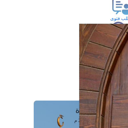
ب فتوى
تعلام عن فتوى
ز موعد
فتوى الهاتفية
َواقِيتُ الصَّـــلاة
اهرة · 08 أغسطس 2026 م