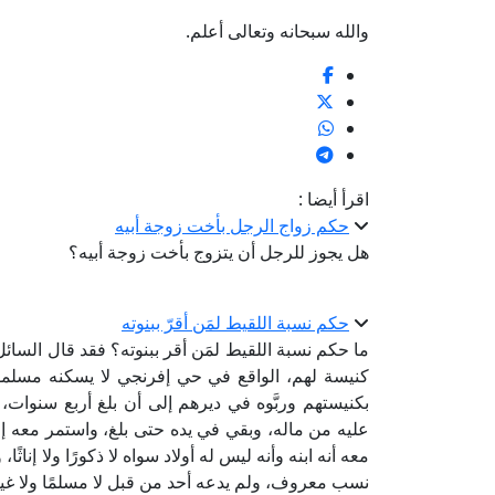
والله سبحانه وتعالى أعلم.
اقرأ أيضا :
حكم زواج الرجل بأخت زوجة أبيه
هل يجوز للرجل أن يتزوج بأخت زوجة أبيه؟
حكم نسبة اللقيط لمَن أقرّ ببنوته
ما حكم نسبة اللقيط لمَن أقر ببنوته؟ فقد قال السا
كنيسة لهم، الواقع في حي إفرنجي لا يسكنه مسلمون 
بكنيستهم وربَّوه في ديرهم إلى أن بلغ أربع سنوا
عليه من ماله، وبقي في يده حتى بلغ، واستمر معه 
معه أنه ابنه وأنه ليس له أولاد سواه لا ذكورًا ولا إناثًا، وك
نسب معروف، ولم يدعه أحد من قبل لا مسلمًا ولا غيره، و