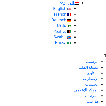
العربية
English
French
Deutsch
Urdu
Pashto
Swahili
Hausa
الرئيسية
فضيلة المفتى
الفتاوى
الإصدارات
الخدمات
المركز الإعلامى
المرئيات
هذا ديننا