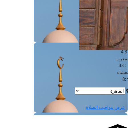
لفجر
4
لشروق
6
لظهر
1
لعصر
4:3
لمغرب
7 
لعشاء
9
عرض مواقيت الصلاة