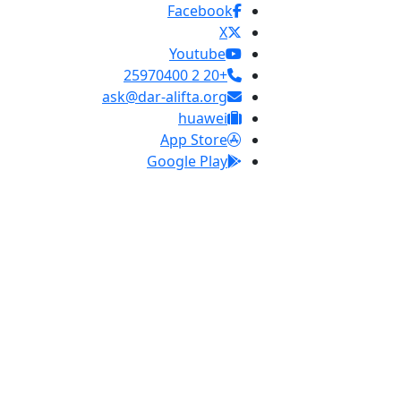
Facebook
X
Youtube
+20 2 25970400
ask@dar-alifta.org
huawei
App Store
Google Play