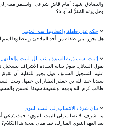
والتصادق إشهاد أمام قاضٍ شرعي، واستمر معه إلى أن مات
وهل يرثه المُقَرُّ له أو لا؟
حكم تبني طفلة وإعطاؤها اسم المتبني
هل يجوز تبني طفلة من أحد الملاجئ وإعطاؤها اسم ا
إثبات نسب ذرية السيدة زينب بآل البيت وإلحاقهم ب
يقول السائل: تقومُ نقابة السادة الأشراف بتسجيل
عليه التسجيل السابق، فهل يجوز للنقابة أن تقومَ 
سيدنا عبد الله بن جعفر الطيار ابن عمها، وبنت السي
طالب كرم الله وجهه، وشقيقة سيدنا الحسن والحسي
بيان شرف الانتساب إلى البيت النبوي
ما شرف الانتساب إلى البيت النبوي؟ حيث يُدعي أن الا
بعد العهد النبوي المبارك، فما مدى صحة هذا الكلام؟