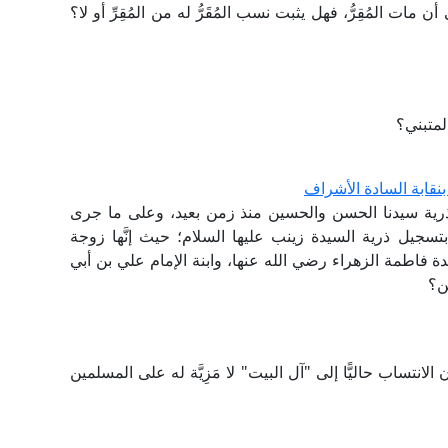
 المُقِرُّ، فهل يثبت نسب المُقَرُّ له من المُقِرِّ أو لا؟
لمتبني؟
نقابة السادة الأشراف
 ذرية سيدنا الحسن والحسين منذ زمن بعيد، وعلى ما جرى
بتسجيل ذرية السيدة زينب عليها السلام؛ حيث إنَّها زوجة
دة فاطمة الزهراء رضي الله عنها، وابنة الإمام علي بن أبي
ن؟
نتساب حاليًّا إلى "آل البيت" لا مَزِيَّة له على المسلمين