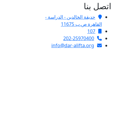
اتصل بنا
حديقة الخالدين - الدراسة -
القاهرة ص.ب 11675
107
202-25970400
info@dar-alifta.org