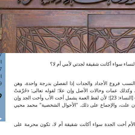
ا
 :42
ا
 :18
ا
 : 1
ا
7
ا
ساء سواء أكانت شقيقة لجدتي لأمي أم لا؟
: 43
ا
لنسب فروع الأجداد والجدات إذا انفصلن بدرجة واحدة، وهن
 :8
كذلك عمات وخالات الأصل وإن علا؛ لقوله تعالى: ﴿حُرِّمَتْ
عَلَيْكُمْ أُمَّهَاتُكُمْ وَبَنَاتُكُمْ وَأَخَوَاتُكُمْ وَعَمَّاتُكُمْ وَخَالاتُكُمْ﴾ [النساء: 23]؛ لأن لفظ العمة يشمل أخت الأب وأخت الجد وإن
ن علت، والإجماع على ذلك. "الأحوال الشخصية" محمد محيي
الأم أخت الجدة سواء أكانت شقيقة أم لا، تكون محرمة على