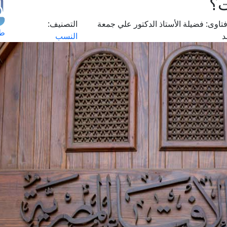
ت؟
تاوى:
فضيلة الأستاذ الدكتور علي جمعة
التصنيف:
طل
د
النسب
اس
حج
ال
م
الق