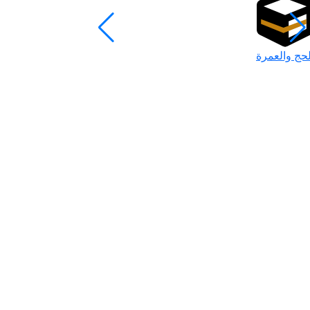
لحج والعمرة
رمضان