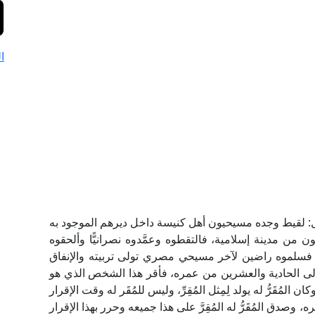
ا
ئل: لقيط وجده مسيحيون أهل كنيسة داخل ديرهم الموجود به
من مدينة إسلامية، فالتقطوه وعمَّدوه نصرانيًّا وألحقوه
ت، فسلموه راضين لآخر مسيحي مصري تولى تربيته والإنفاق
إلى الحادية والعشرين من عمره، فأقر هذا الشخص الذي هو
ان المُقَرُّ له يولد لِمِثل المُقِرِّ، وليس للمُقَر له وقت الإقرار
صدق المُقَرُّ له المُقِرَّ على هذا جميعه وحرر بهذا الإقرار