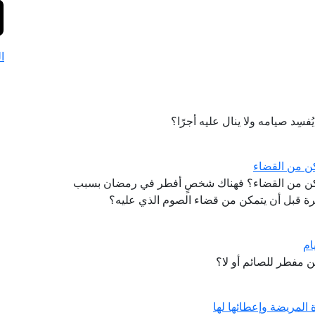
ا
ُفسِد صيامه ولا ينال عليه أجرًا؟
ن من القضاء
كن من القضاء؟ فهناك شخصٍ أفطر في رمضان بسبب
شرة قبل أن يتمكن من قضاء الصوم الذي عليه؟
ام
ن مفطر للصائم أو لا؟
 المريضة وإعطائها لها