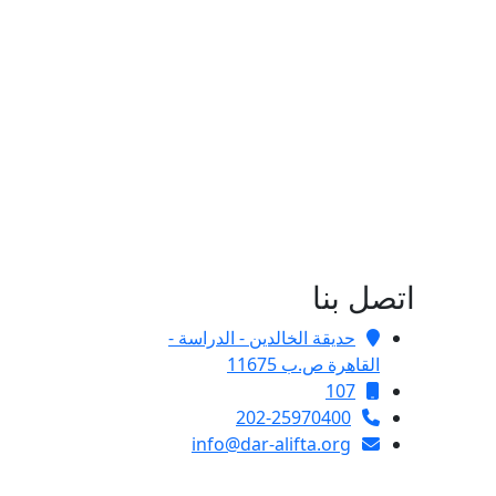
اتصل بنا
حديقة الخالدين - الدراسة -
القاهرة ص.ب 11675
107
202-25970400
info@dar-alifta.org