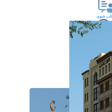
ب فتوى
تعلام عن فتوى
ز موعد
فتوى الهاتفية
َواقِيتُ الصَّـــلاة
اهرة · 08 أغسطس 2026 م