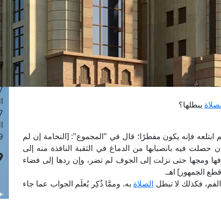
ا
 :42
ا
 :18
ا
 : 1
ا
7
ا
صلاة
يبطلها؟
: 43
ا
م ابتلعه فإنه يكون مفطرًا؛ قال في "المجموع": [النخامة إن لم
 :8
 حصلت فيه بانصبابها من الدماغ في الثقبة النافذة منه إلى
ها ومجها حتى نزلت إلى الجوف لم تضر، وإن ردها إلى فضاء
قطع الجمهور] اهـ.
الفم، فكذلك لا تبطل
الصلاة
به. وممَّا ذُكِر يُعلَم الجواب عما جاء