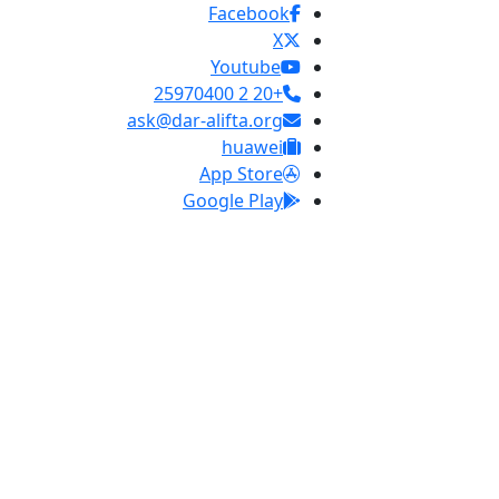
Facebook
X
Youtube
+20 2 25970400
ask@dar-alifta.org
huawei
App Store
Google Play