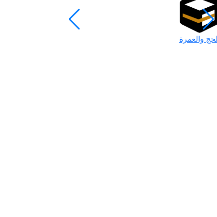
لحج والعمرة
رمضان