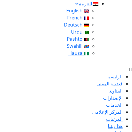
العربية
English
French
Deutsch
Urdu
Pashto
Swahili
Hausa
الرئيسية
فضيلة المفتى
الفتاوى
الإصدارات
الخدمات
المركز الإعلامى
المرئيات
هذا ديننا