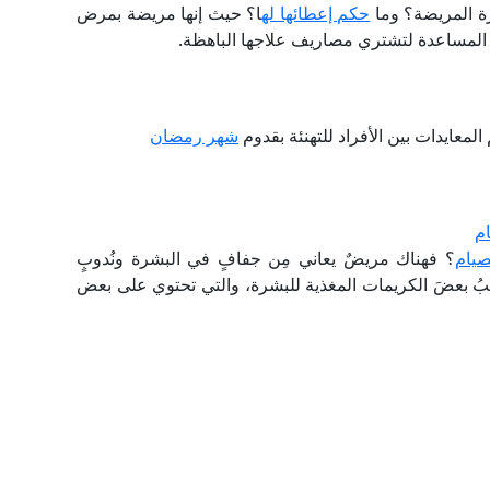
رة المريضة؟ وما
حكم إعطائها له
ا؟ حيث إنها مريضة بمرض
 المساعدة لتشتري مصاريف علاجها الباهظة.
المعايدات بين الأفراد للتهنئة بقدوم
شهر رمضان
ام
لصيام
؟ فهناك مريضٌ يعاني مِن جفافٍ في البشرة ونُدوبٍ
يبُ بعضَ الكريمات المغذية للبشرة، والتي تحتوي على بعض