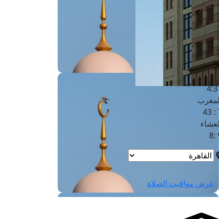
لفجر
4
لشروق
6
لظهر
1
لعصر
4:3
لمغرب
7 
لعشاء
9
عرض مواقيت الصلاة