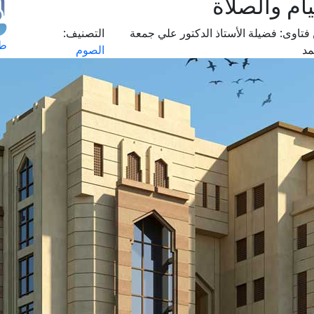
يام والصلاة
فتاوى:
فضيلة الأستاذ الدكتور علي جمعة
التصنيف:
طل
د
الصوم
اس
حج
ال
م
الق