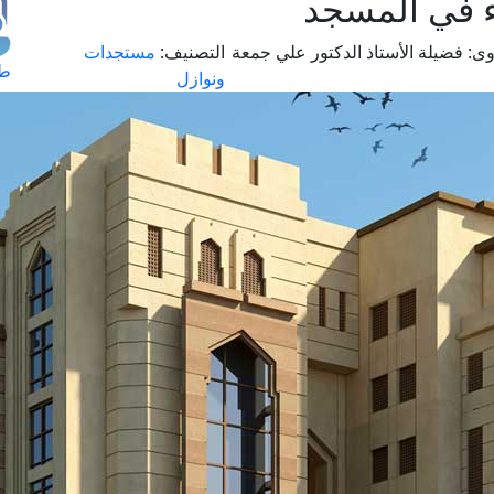
 في المسجد
وى:
فضيلة الأستاذ الدكتور علي جمعة
التصنيف:
مستجدات
طل
ونوازل
اس
حج
ال
م
الق