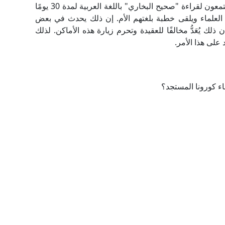
سيريلانكا بالتجمع في بعض المساجد مرةً بالعام ويجتمعون لقراءة "صحيح البخاري" باللغة العربية لمدة 30 يومًا
العلماء ويلقى خطبة بلغتهم الأم. إن ذلك يحدث في بعض
ل بعض الناس إن ذلك يُعَدُّ مخالفًا للعقيدة وتحرم زيارة هذه الأماكن. لذلك
 على هذا الأمر.
ء كورونا المستجد؟