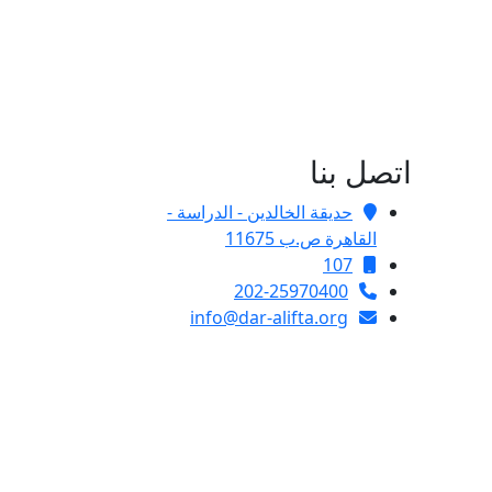
اتصل بنا
حديقة الخالدين - الدراسة -
القاهرة ص.ب 11675
107
202-25970400
info@dar-alifta.org