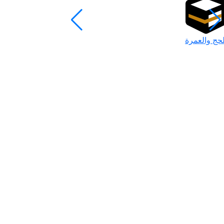
لحج والعمرة
رمضان