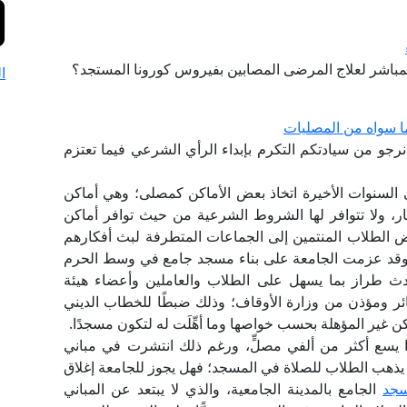
لمباشر لعلاج المرضى المصابين بفيروس كورونا المستجد؟
ا
ا سواه من المصليات
نرجو من سيادتكم التكرم بإبداء الرأي الشرعي فيما تعتزم
ي السنوات الأخيرة اتخاذ بعض الأماكن كمصلى؛ وهي أماكن
، ولا تتوافر لها الشروط الشرعية من حيث توافر أماكن
 الطلاب المنتمين إلى الجماعات المتطرفة لبث أفكارهم
ا، وقد عزمت الجامعة على بناء مسجد جامع في وسط الحرم
دث طراز بما يسهل على الطلاب والعاملين وأعضاء هيئة
ئر ومؤذن من وزارة الأوقاف؛ وذلك ضبطًا للخطاب الديني
ن غير المؤهلة بحسب خواصها وما أهِّلَت له لتكون مسجدًا.
بيرًا يسع أكثر من ألفي مصلٍّ، ورغم ذلك انتشرت في مباني
ا يذهب الطلاب للصلاة في المسجد؛ فهل يجوز للجامعة إغلاق
سجد
الجامع بالمدينة الجامعية، والذي لا يبتعد عن المباني