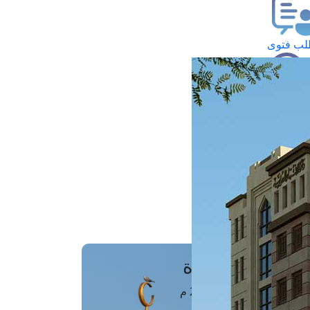
ب فتوى
تعلام عن فتوى
ز موعد
فتوى الهاتفية
َواقِيتُ الصَّـــلاة
اهرة · 08 أغسطس 2026 م