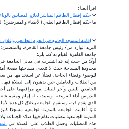
اقرأ أيضا :
حكم إفطار الطاقم المباشر لعلاج المصابين بالوباء
ما حكم إفطار الطاقم الطبي (الأطباء والممرضين) ا
إقامة المسجد الجامع في الحرم الجامعي وإغلاق م
البريد الوارد من/ رئيس جامعة القاهرة، والمتضمن: 
جامعة القاهرة القيام به كما يلي:
أولًا: من حيث إنه قد انتشرت في مباني الجامعة ف
محدودة المساحة حيث لا تتعدى مساحتها بضعة أمتار
للوضوء وقضاء الحاجة، فضلًا عن استخدامها من بعض
بين الطلاب والعاملين حين يذهبون إلى الصلاة فيه
الجامعي للبنين وآخر للبنات مع مرافقهما على أح
التدريس أداء الفريضة، وسيندب له إمام ومقيم شعا
الذي يقدم فيه، وستقوم الجامعة بإغلاق كل هذه الأماك
ثانيًا: أقامت الجامعة بالمدينة الجامعية مسجدًا ك
المدينة الجامعية مصليات تقام فيها صلاة الجماعة ول
هذه المصليات وحمل الطلاب على الصلاة في
الم