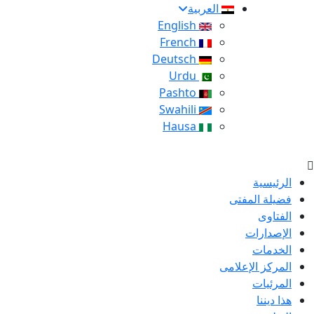
العربية
English
French
Deutsch
Urdu
Pashto
Swahili
Hausa
الرئيسية
فضيلة المفتى
الفتاوى
الإصدارات
الخدمات
المركز الإعلامى
المرئيات
هذا ديننا