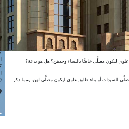
ا
 :42
ا
 :18
ا
 : 1
ا
7
ا
وي ليكون مصلًّى خاصًّا بالنساء وحدهن؟ هل هو بدعة؟
: 43
ا
ًّى للسيدات أو بناء طابق علوي ليكون مصلًّى لهن. ومما ذكر
 :8