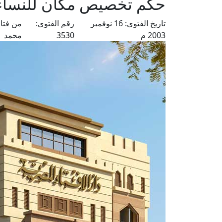
حكم تخصيص مكان للنساء
تاريخ الفتوى:
16 نوفمبر
رقم الفتوى:
من فتا
2003 م
3530
محمد