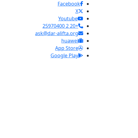
Facebook
X
Youtube
+20 2 25970400
ask@dar-alifta.org
huawei
App Store
Google Play