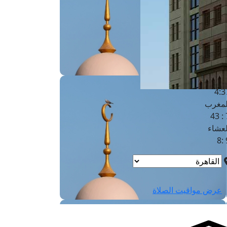
لفجر
4
لشروق
6
لظهر
1
لعصر
4:3
لمغرب
7 
لعشاء
9
عرض مواقيت الصلاة