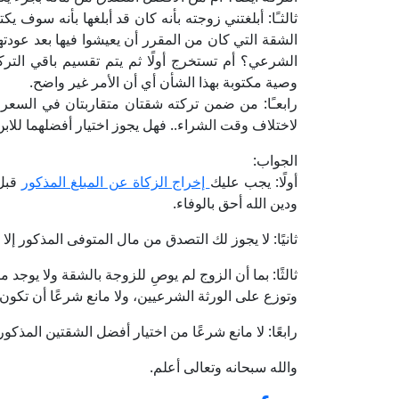
ثالثـًا: أبلغتني زوجته بأنه كان قد أبلغها بأنه سوف
الشقة التي كان من المقرر أن يعيشوا فيها بعد ع
الشرعي؟ أم تستخرج أولًا ثم يتم تقسيم باقي الترك
وصية مكتوبة بهذا الشأن أي أن الأمر غير واضح.
رابعـًا: من ضمن تركته شقتان متقاربتان في السعر
لاختلاف وقت الشراء.. فهل يجوز اختيار أفضلهما للا
الجواب:
أولًا: يجب عليك
إخراج الزكاة عن المبلغ المذكور
قبل 
ودين الله أحق بالوفاء.
ثانيًا: لا يجوز لك التصدق من مال المتوفى المذكور إلا 
ثالثًا: بما أن الزوج لم يوصِ للزوجة بالشقة ولا يوجد م
وتوزع على الورثة الشرعيين، ولا مانع شرعًا أن تك
رابعًا: لا مانع شرعًا من اختيار أفضل الشقتين المذكور
والله سبحانه وتعالى أعلم.