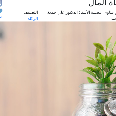
ة المال
فتاوى:
فضيلة الأستاذ الدكتور علي جمعة
التصنيف:
طل
مد
الزكاة
اس
حج
ال
م
الق