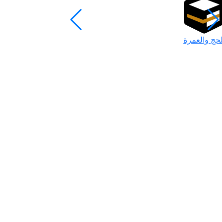
لحج والعمرة
رمضان