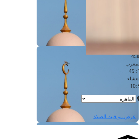
لفجر
4
لشروق
6
لظهر
1
لعصر
4:3
لمغرب
7 
لعشاء
9
عرض مواقيت الصلاة