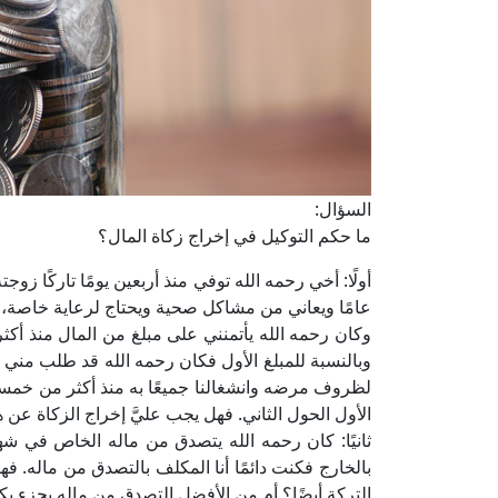
السؤال:
ما حكم التوكيل في إخراج زكاة المال؟
عامًا ويعاني من مشاكل صحية ويحتاج لرعاية خاصة، 
وكان رحمه الله يأتمنني على مبلغ من المال منذ أكثر 
وبالنسبة للمبلغ الأول فكان رحمه الله قد طلب مني إ
لظروف مرضه وانشغالنا جميعًا به منذ أكثر من خمسة 
الأول الحول الثاني. فهل يجب عليَّ إخراج الزكاة عن ه
ثانيًا: كان رحمه الله يتصدق من ماله الخاص في 
بالخارج فكنت دائمًا أنا المكلف بالتصدق من ماله. ف
التركة أيضًا؟ أم من الأفضل التصدق من ماله بجزء ي