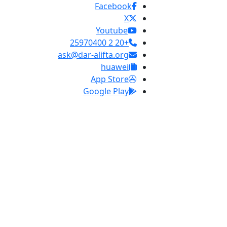
Facebook
X
Youtube
+20 2 25970400
ask@dar-alifta.org
huawei
App Store
Google Play