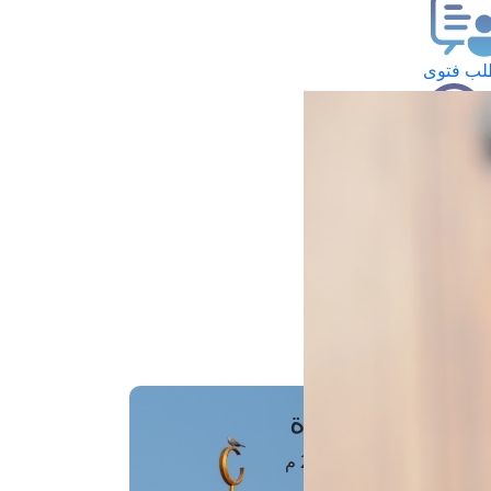
ب فتوى
تعلام عن فتوى
ز موعد
فتوى الهاتفية
َواقِيتُ الصَّـــلاة
اهرة · 06 أغسطس 2026 م