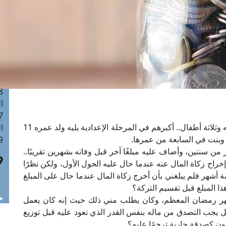
ا
 :40
ا
 :17
ا
 : 1
ا
8
ا
: 45
أولًا: أخي رحمه الله توفي منذ أربعين يومًا تاركًا زوجته وثلاثة أطفال.. أكبرهم في المرحلة الإعدادية يليه ولد عمره 11
ا
وبنت في السابعة من عمرها.
 :10
من سنتين، وأضاف عليه مبلغًا آخر قبل وفاته بشهرين تقريبًا..
خراج زكاة المال عنه عندما حال عليه الحول الأول، ولكن نظرًا
أشهر فلم يبلغني بأن أخرج زكاة المال عندما حال على المبلغ
ذا المبلغ قبل تقسيم التركة؟
شهر رمضان المعظم، وكان يطلب مني ذلك حيث إنه كان يعمل
هل يجب التصدق من ماله بنفس القدر الذي تعود عليه قبل توزيع
كون كصدقة جارية ترحمًا عليه؟