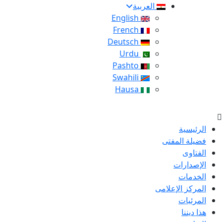
العربية
English
French
Deutsch
Urdu
Pashto
Swahili
Hausa
الرئيسية
فضيلة المفتى
الفتاوى
الإصدارات
الخدمات
المركز الإعلامى
المرئيات
هذا ديننا