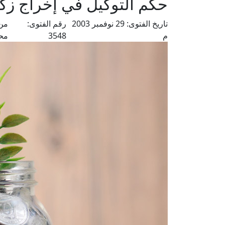
حكم التوكيل في إخراج زكا
تاريخ الفتوى:
29 نوفمبر 2003
رقم الفتوى:
من 
م
3548
مح