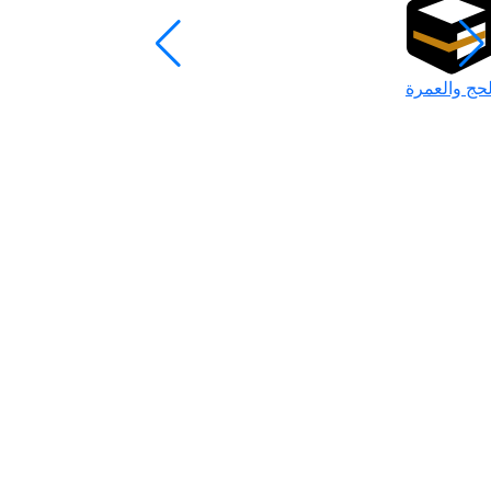
لحج والعمرة
رمضان