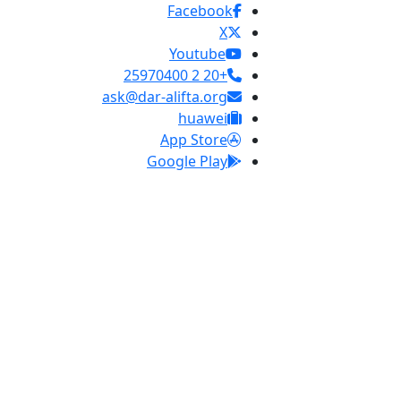
Facebook
X
Youtube
+20 2 25970400
ask@dar-alifta.org
huawei
App Store
Google Play