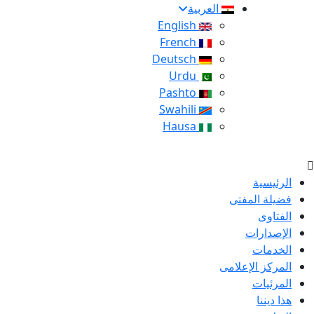
العربية
English
French
Deutsch
Urdu
Pashto
Swahili
Hausa
الرئيسية
فضيلة المفتى
الفتاوى
الإصدارات
الخدمات
المركز الإعلامى
المرئيات
هذا ديننا