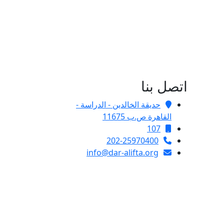
اتصل بنا
حديقة الخالدين - الدراسة -
القاهرة ص.ب 11675
107
202-25970400
info@dar-alifta.org