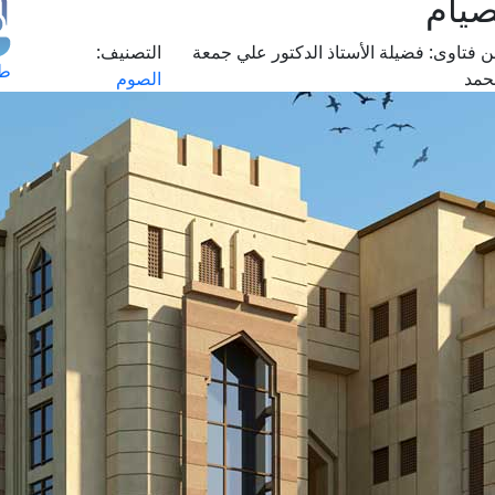
صيام
 فتاوى:
فضيلة الأستاذ الدكتور علي جمعة
التصنيف:
طل
حمد
الصوم
اس
حج
ال
م
الق