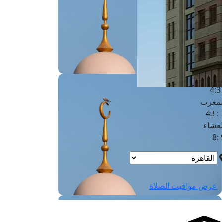
لفجر
4
لشروق
6
لظهر
1
لعصر
4:3
لمغرب
7 
لعشاء
9
عرض مواقيت الصلاة