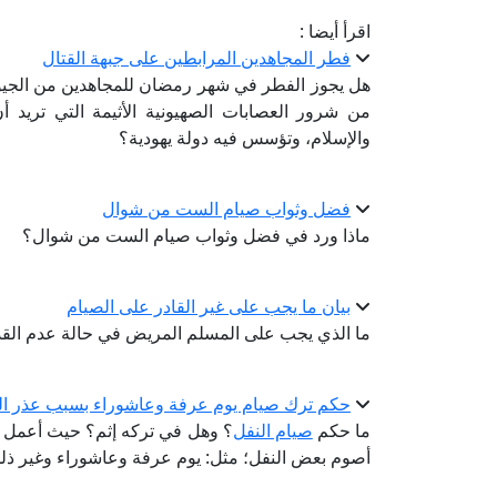
اقرأ أيضا :
فطر المجاهدين المرابطين على جبهة القتال
هل يجوز الفطر في شهر رمضان ‏للمجاهدين من الجيوش
من شرور العصابات الصهيونية ‏الأثيمة التي تريد 
‏والإسلام، وتؤسس فيه دولة يهودية؟
فضل وثواب صيام الست من شوال
ماذا ورد في فضل وثواب صيام الست من شوال؟
بيان ما يجب على غير القادر على الصيام
ما الذي يجب على المسلم المريض في حالة عدم الق
حكم ترك صيام يوم عرفة وعاشوراء بسبب عذر ال
ما حكم
صيام النفل
؟ وهل في تركه إثم؟ حيث أعمل ب
أصوم بعض النفل؛ مثل: يوم عرفة وعاشوراء وغير ذل