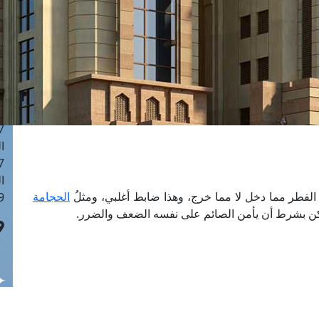
ا
 :42
ا
 :18
ا
 : 1
ا
7
ا
: 43
ا
 الفطر مما دخل لا مما خرج، وهذا ضابط أغلبي، ومثلُ
الحجامة
 :8
كن بشرط أن يأمن الصائم على نفسه الضعف والضرر.