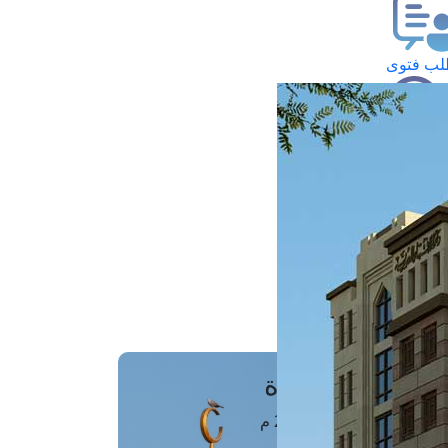
ب فتوى
تعلام عن فتوى
ز موعد
فتوى الهاتفية
َواقِيتُ الصَّـــلاة
اهرة · 08 أغسطس 2026 م