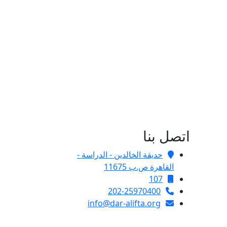
اتصل بنا
حديقة الخالدين - الدراسة -
القاهرة ص.ب 11675
107
202-25970400
info@dar-alifta.org