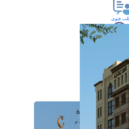
ب فتوى
تعلام عن فتوى
ز موعد
فتوى الهاتفية
َواقِيتُ الصَّـــلاة
اهرة · 07 أغسطس 2026 م