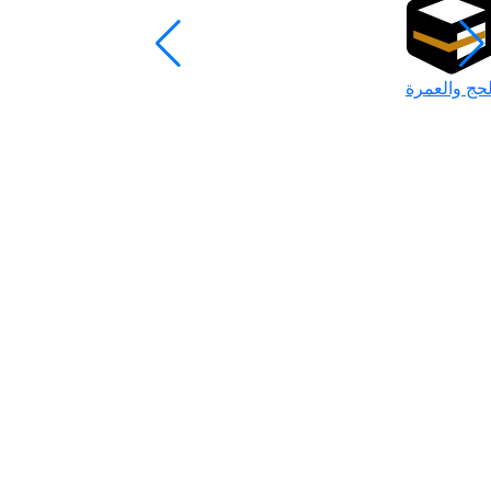
لحج والعمرة
رمضان