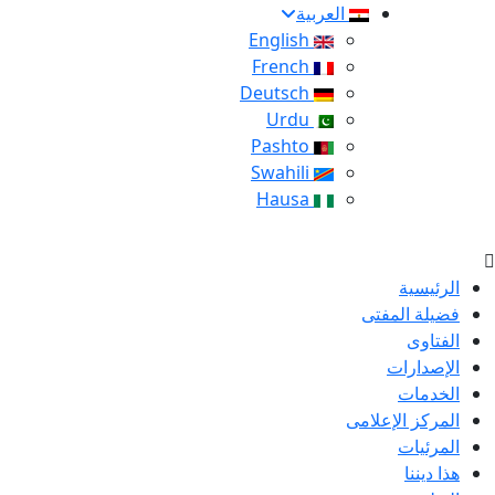
العربية
English
French
Deutsch
Urdu
Pashto
Swahili
Hausa
الرئيسية
فضيلة المفتى
الفتاوى
الإصدارات
الخدمات
المركز الإعلامى
المرئيات
هذا ديننا