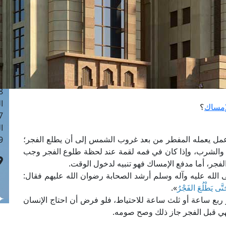
ا
 :41
ا
 :17
ا
 : 1
ا
8
ا
إمساك
؟
: 44
ا
ل يعمله المفطر من بعد غروب الشمس إلى أن يطلع الفجر؛
 :9
كل والشرب، وإذا كان في فمه لقمة عند لحظة طلوع الفجر وجب
لفجر، أما مدفع الإمساك فهو تنبيه لدخول الوقت.
الله عليه وآله وسلم أرشد الصحابة رضوان الله عليهم فقال:
حَتَّى يَطْلُعَ الفَجْرُ
».
ربع ساعة أو ثلث ساعة للاحتياط، فلو فرض أن احتاج الإنسان
هي قبل الفجر جاز ذلك وصح صومه.