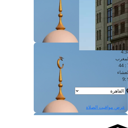
لفجر
4
لشروق
6
لظهر
1
لعصر
4:3
لمغرب
7 
لعشاء
9
عرض مواقيت الصلاة