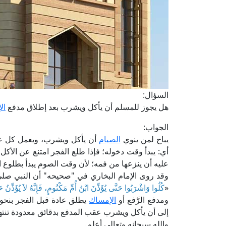
السؤال:
هل يجوز للمسلم أن يأكل ويشرب بعد إطلاق مدفع
ال
الجواب:
يباح لمن ينوي
الصيام
أن يأكل ويشرب، ويعمل كل عم
أي: يبدأ وقت دخوله؛ فإذا طلع الفجر امتنع عن الأ
عليه أن ينزعها من فمه؛ لأن وقت الصوم يبدأ بطلوع ا
وقد روى الإمام البخاري في "صحيحه" أن النبي صلى 
«
كُلُوا وَاشْرَبُوا حَتَّى يُؤَذِّنَ ابْنُ أُمِّ مَكْتُومٍ، فَإِنَّهُ لاَ يُؤَذِّنُ 
ومدفع الرَّفع أو
الإمساك
يطلق عادة قبل الفجر بنحو 
إلى أن يأكل ويشرب عقب المدفع بدقائق معدودة تنت
والله سبحانه وتعالى أعلم.