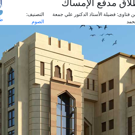
لاق مدفع الإمساك
 فتاوى:
فضيلة الأستاذ الدكتور علي جمعة
التصنيف:
طل
حمد
الصوم
اس
حج
ال
م
الق