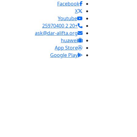
Facebook
X
Youtube
+20 2 25970400
ask@dar-alifta.org
huawei
App Store
Google Play