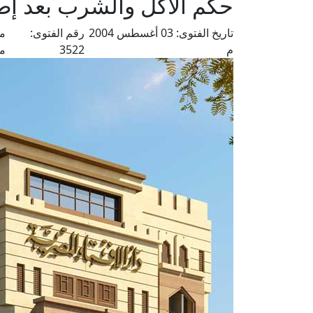
حكم الأكل والشرب بعد إط
تاريخ الفتوى:
03 أغسطس 2004
رقم الفتوى:
من
م
3522
م