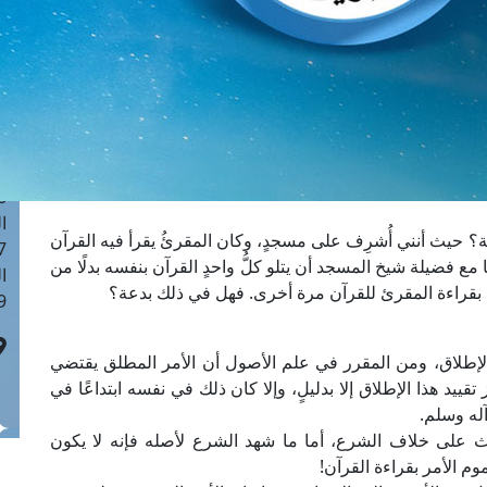
ا
 :41
ا
 :17
ا
 : 1
ا
8
ا
؟ حيث أنني أُشرِف على مسجدٍ، وكان المقرئُ يقرأ فيه القرآن
: 44
مع فضيلة شيخ المسجد أن يتلو كلُّ واحدٍ القرآن بنفسه بدلًا من
ا
بُ بقراءة المقرئ للقرآن مرة أخرى. فهل في ذلك بدعة؟
 :9
الإطلاق، ومن المقرر في علم الأصول أن الأمر المطلق يقتضي
قييد هذا الإطلاق إلا بدليلٍ، وإلا كان ذلك في نفسه ابتداعًا في
له وسلم.
ِث على خلاف الشرع، أما ما شهد الشرع لأصله فإنه لا يكون
وم الأمر بقراءة القرآن!