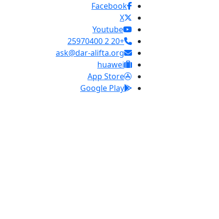
Facebook
X
Youtube
+20 2 25970400
ask@dar-alifta.org
huawei
App Store
Google Play