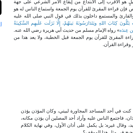
ٍ هو الأقرب إلى الابتداع من إيقاع الأمر الشرعي على جهة
ص فإن قراءة المقرئ للقرآن يوم الجمعة واستماع الناس له هو
والقارئ والمستمع داخلون بذلك في قول النبي صلى الله عليه
نَ كِتَابَ اللهِ ويَتَدَارَسُونَهُ بَينَهُمْ، إِلَّا نَزَلَت عَلَيهِم السَّكِينَةُ
ا
َن عِندَه
» رواه الإمام مسلم من حديث أبي هريرة رضي الله عنه.
اءة المقرئ للقرآن يوم الجمعة قبل الخطبة، ولا يعد هذا من
 وقراءة القرآن.
 كنت في أحد المساجد المجاورة لبيتي، وكان المؤذن يؤذن
ذان، فاجتمع الناس عليه وأراد أحد المصلين أن يؤذن مكانه،
، وقال غيره: بل يكمل على أذان الأول، وفي نهاية الكلام
لصحيح في مثل هذا الموقف؟