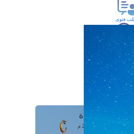
ب فتوى
تعلام عن فتوى
ز موعد
فتوى الهاتفية
َواقِيتُ الصَّـــلاة
اهرة · 07 أغسطس 2026 م