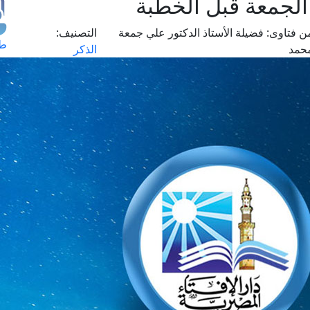
الجمعة قبل الخطبة
ن فتاوى:
فضيلة الأستاذ الدكتور علي جمعة
التصنيف:
طل
حمد
الذكر
اس
حج
ال
م
الق