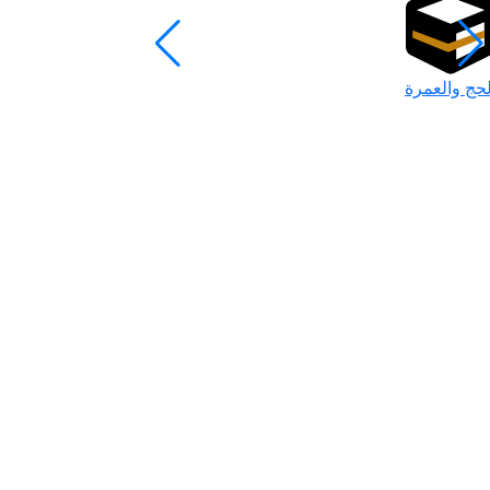
لحج والعمرة
رمضان