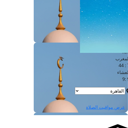
لفجر
4
لشروق
6
لظهر
1
لعصر
4:3
لمغرب
7 
لعشاء
9
عرض مواقيت الصلاة