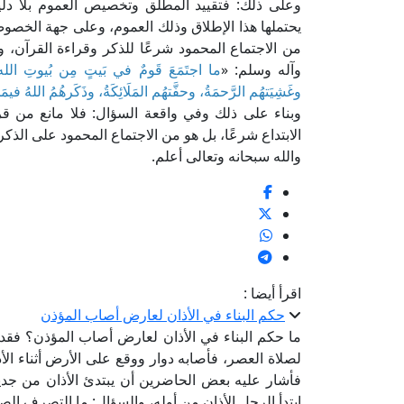
وعلى ذلك: فتقييد المطلق وتخصيص العموم بلا دليل
يحتملها هذا الإطلاق وذلك العموم، وعلى جهة الخصو
من الاجتماع المحمود شرعًا للذكر وقراءة القرآن، 
وآله وسلم: «
ما اجتَمَعَ قَومٌ في بَيتٍ مِن بُيوتِ الله يَتْلُو
وغَشِيَتهُم الرَّحمَةُ، وحفَّتهُم المَلَائِكَةُ، وذَكَرهُمُ اللهُ فيم
وبناء على ذلك وفي واقعة السؤال: فلا مانع من قر
الابتداع شرعًا، بل هو من الاجتماع المحمود على الذكر
والله سبحانه وتعالى أعلم.
اقرأ أيضا :
حكم البناء في الأذان لعارض أصاب المؤذن
ما حكم البناء في الأذان لعارض أصاب المؤذن؟ فقد
لصلاة العصر، فأصابه دوار ووقع على الأرض أثناء الأ
فأشار عليه بعض الحاضرين أن يبتدئ الأذان من جديد
ابتدأ الرجل الأذان من أوله، والسؤال: ما التصرف ا