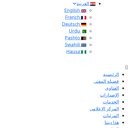
العربية
English
French
Deutsch
Urdu
Pashto
Swahili
Hausa
الرئيسية
فضيلة المفتى
الفتاوى
الإصدارات
الخدمات
المركز الإعلامى
المرئيات
هذا ديننا