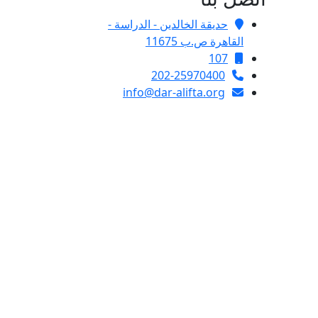
حديقة الخالدين - الدراسة -
القاهرة ص.ب 11675
107
202-25970400
info@dar-alifta.org