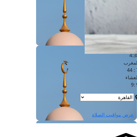
لفجر
4
لشروق
6
لظهر
1
لعصر
4:3
لمغرب
7 
لعشاء
9
عرض مواقيت الصلاة