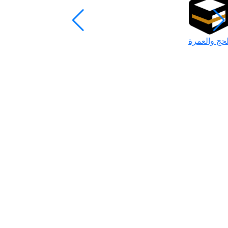
لحج والعمرة
رمضان