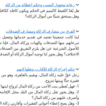
رعاية مجهول النسب وحكم إعطائه من الزكاة
هل يُعَدّ اللقيط كاليتيم في الحكم ويكون كافله ككاف
وهل يستحق شيئًا من أموال الزكاة؟
الفرق بين مصارف الزكاة ومصارف الصدقات
لما كانت جمعيتنا تعتمد في تقديم خدماتها وتفعيل
تبرعاتهم منها الصدقات والهبات وزكاة المال، فإن
للأصول الشرعية عن: هل يلزم التفريق بين الصدقا
الاختلاف؟ وهل يجوز لنا توجيه أموال الزكاة أو الص
حكم إخراج الزكاة للأقارب ونقلها إليهم
رجل حَقَّ عليه زكاة المال، ويقيم بالقاهرة، وهو من
فقيرة جدًّا وبنتها تتزوج.
1- فهل تُعطَى بنت الأخت من زكاة المال لزواج ابنتها؟
2- وهل يجوز نقل زكاة المال من البلد محل الإقام
وأصرف عليهم من زكاة المال؟
3- وهل يصح إعطاء أخواتي الفقيرات وأقاربي زكاة 