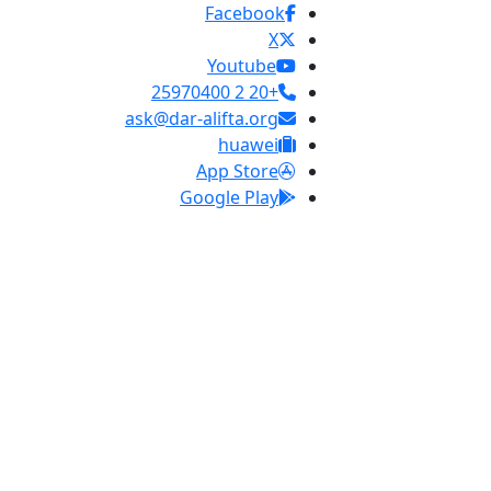
Facebook
X
Youtube
+20 2 25970400
ask@dar-alifta.org
huawei
App Store
Google Play