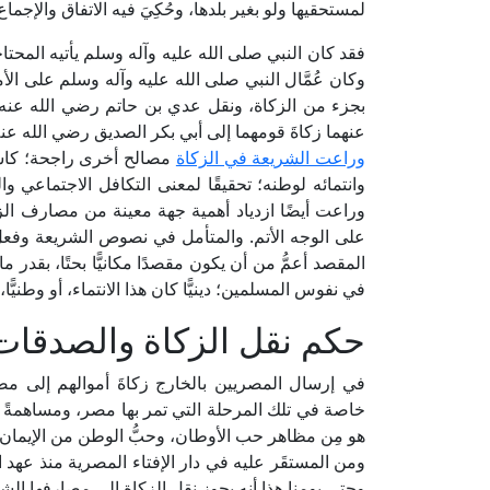
لمستحقيها ولو بغير بلدها، وحُكِيَ فيه الاتفاق والإجماع
فقد كان النبي صلى الله عليه وآله وسلم يأتيه المحتاج
وكان عُمَّال النبي صلى الله عليه وآله وسلم على ال
بجزء من الزكاة، ونقل عدي بن حاتم رضي الله عنه ز
عنهما زكاةَ قومهما إلى أبي بكر الصديق رضي الله عنه
وراعت الشريعة في الزكاة
مصالح أخرى راجحة؛ كاشتد
وانتمائه لوطنه؛ تحقيقًا لمعنى التكافل الاجتماعي وا
وراعت أيضًا ازدياد أهمية جهة معينة من مصارف الز
على الوجه الأتم. والمتأمل في نصوص الشريعة وفع
المقصد أعمُّ من أن يكون مقصدًا مكانيًّا بحتًا، بقدر ما 
في نفوس المسلمين؛ دينيًّا كان هذا الانتماء، أو وطنيًّا، أو قبل
حكم نقل الزكاة والصدقات
في إرسال المصريين بالخارج زكاةَ أموالهم إلى مص
خاصة في تلك المرحلة التي تمر بها مصر، ومساهمةً من
هو مِن مظاهر حب الأوطان، وحبُّ الوطن من الإيمان، و
وحتى يومنا هذا أنه يجوز نقل الزكاة إلى مصارفها الش