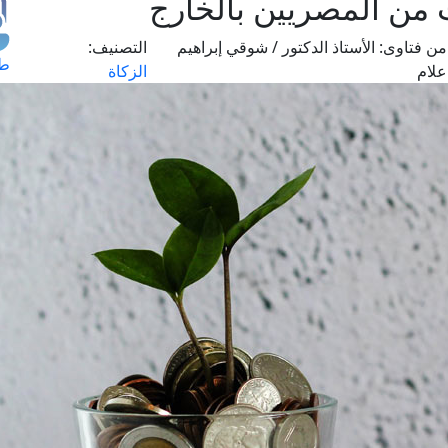
 من المصريين بالخارج
من فتاوى:
الأستاذ الدكتور / شوقي إبراهيم
التصنيف:
طل
علام
الزكاة
اس
حج
ال
م
الق