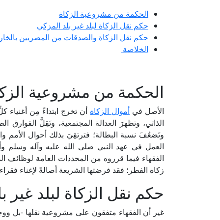
الحكمة من مشروعية الزكاة
حكم نقل الزكاة لبلد غير بلد المزكي
حكم نقل الزكاة والصدقات من المصريين بالخار
الخلاصة
الحكمة من مشروعية الزكا
الأصل في
أموال الزكاة
أن تخرج ابتداءً مِن أغنياء كلّ
الذاتي، وتظهرَ العدالة المجتمعية، وتَقِلَّ الفوارق الط
وتَضعُفَ نسبة البطالة؛ فترتقِيَ بذلك أحوال الأم
العمل في عهد النبي صلى الله عليه وآله وسلم وأ
الفقهاء فيما قرروه من المحددات العامة لوظائف الدو
زكاة الفطر؛ فقد فرضتها الشريعة أصالةً لإغناء فقراء
حكم نقل الزكاة لبلد غير ب
غير أن الفقهاء متفقون على مشروعية نقلها -بل ووجوبه