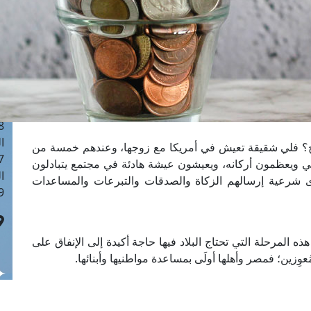
ا
 :41
ا
 :17
ا
 : 1
ا
8
ا
ج؟ فلي شقيقة تعيش في أمريكا مع زوجها، وعندهم خمسة من
: 44
ي ويعظمون أركانه، ويعيشون عيشة هادئة في مجتمع يتبادلون
ا
 شرعية إرسالهم الزكاة والصدقات والتبرعات والمساعدات
 :9
ذه المرحلة التي تحتاج البلاد فيها حاجة أكيدة إلى الإنفاق على
ِزين؛ فمصر وأهلها أولَى بمساعدة مواطنيها وأبنائها.