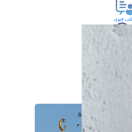
ب فتوى
تعلام عن فتوى
ز موعد
فتوى الهاتفية
َواقِيتُ الصَّـــلاة
اهرة · 07 أغسطس 2026 م