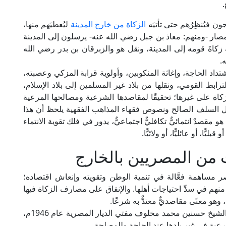
.
ون فيُنظِرُهم حتى تأتيَه
الزكاة من خارج المدينة
ليُعطيَهم منها،
أمصار -ومنهم: معاذ بن جبل رضي الله عنه- يرسلون إلى المدينة
كاةَ قومه إلى المدينة، ونقل هو والزبرقان بن بدر رضي الله
.
اد الحاجة، وإغاثة المنكوبين، وأولوية قرابة المزكي وعصبته،
لترابط القومي، ونقلها من بلاد غير المسلمين إلى بلاد الإسلام،
كاة على غيرها؛ تحقيقًا لمقاصدها الشرعية ومصالحها المرعية
ل السلف الصالح ونصوص فقهاء المذاهب الفقهية يلحظ أن هذا
هو مقصدٌ انتمائيٌّ تكافليٌّ اجتماعيٌّ، يدور في فلك تقوية الانتماء
يًّا، أو عائليًّا، أو ولائيًّا.
 من المصريين بالخارج
ر مساهمة فعَّالة في تنمية الوطن وتقويته وإنعاش اقتصاده؛
هم في سدِّ احتياجات أهلها. والإنفاق على مصارف الزكاة فيها
هو معنًى مقاصديٌّ معتدٌّ به شرعًا.
ومن المستقَر عليه في دار الإفتاء المصرية منذ عهد الشيخ حسنين محمد مخلوف مفتي الديار المصرية عام 1946م،
رعية في غير بلدها عند الحاجة وللمصلحة.