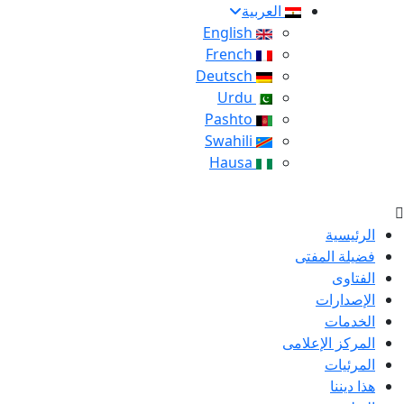
العربية
English
French
Deutsch
Urdu
Pashto
Swahili
Hausa
الرئيسية
فضيلة المفتى
الفتاوى
الإصدارات
الخدمات
المركز الإعلامى
المرئيات
هذا ديننا