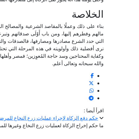
الخلاصة
بناء على ذلك وعملًا بالمقاصد الشرعية والمصالح ا
مالهم وفطرهم إليها، ومن باب أَوْلَى صدقاتهم وتبرع
التي حدد الشرع مصادرها ومصارفها، فالصدقات والتب
نرى أفضلية ذلك وأولويته في هذه المرحلة التي تحتا
وكفاية المحتاجين وسد حاجة المُعوِزين؛ فمصر وأهلها أ
والله سبحانه وتعالى أعلم.
اقرأ أيضا :
حكم دفع الزكاة لإجراء عمليات زرع النخاع للمرض
ما حكم إخراج الزكاة لعمليات زرع النخاع وغيرها لل