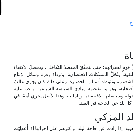
ج
ا
ة
ِ قومٍ لفقرائهم؛ حتى يتحقَّقَ المقصدُ التكافلي، ويحصلَ الاكتفاء
بقية، وتُحَلَّ المشكلاتُ الاقتصادية، وتزدادَ وفرة وسائل الإنتاج
م والشعوب، وتتوطد أسباب الحضارة. وعلى ذلك كان يجري غالبُ
صحابه، وهو ما تقتضيه مبادئ السياسة الشرعية، ونص عليه
لة وسياساتها الاقتصادية والمالية. وهذا الأصل يجري أيضًا في
 كل بلد عن الحاجة في العيد.
لد المزكي
- إذا زادت عن حاجة البلد، وأكثرهم على إجزائها إذا أُعطِيَت