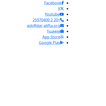
Facebook
X
Youtube
+20 2 25970400
ask@dar-alifta.org
huawei
App Store
Google Play