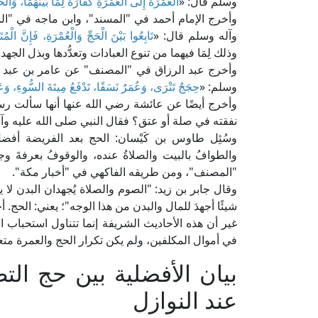
وسلم قال: «
العُمْرَةُ إِلَى العُمْرَةِ كَفَّارَةٌ لِمَا بَيْنَهُمَا، وَالحَ
وأخرج الإمام أحمد في "المسند"، وابن ماجه في "ا
وآله وسلم قال: «
تَابِعُوا بَيْنَ الْحَجِّ وَالْعُمْرَةِ، فَإِنَّ الْم
وذلك لِمَا فيهما من تنوع العبادات وتعدُّدها وبذل الجه
وأخرج عبد الرزاق في "المصنف" عن عامر بن عبد الل
وسلم: «
حِجَجٌ تَتْرَى، وَعُمَرٌ نَسَقًا، تَدْفَعُ مِيتَةَ السُّوءِ، وَعَيْ
وأخرج أيضًا عن عائشة رضي الله عنها أنها سألت رسو
نفقته في صلة أو عتق؟ فقال النبي صلى الله عليه وآ
وسُئِل طاوس بن كَيْسان: الحج بعد الفريضة أفضل 
والطوافُ بالبيت والصلاةُ عنده، والوقوفُ بعرفةَ و
"المصنف"، ومن طريقه الفاكهي في "أخبار مكة".
وقال جابر بن زيد: "الصوم والصلاة يُجهدان البدن لا ي
شيئًا أجهدَ للمال والبدن من هذا الوجه"؛ يعني: الحج.
غير أن هذه الأحاديث الشريفة إنما تتناول استحباب 
في أموال المكلفين، ولم يكن تكرار الحج والعمرة متعا
بيان الأفضلية بين حج الت
عند النوازل