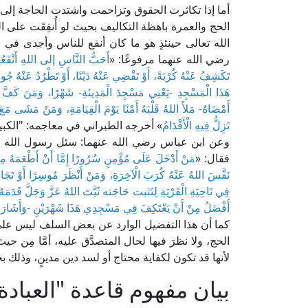
أما إذا تكاثرت الحقوق وتزاحمت واشتدت الحاجة إلى أ
الحج والعمرة باهظة التكاليف بحيث لو أُنفِقَت على 
الله تعالى حينئذٍ هو ما كان أنفع للناس وأجدى ف
رضي الله عنهما مرفوعًا: «
أَحَبُّ النَّاسِ إلى اللهِ أَنْفَعُه
تَكَشِفُ عَنْهُ كُرْبَةً، أَوْ تَقْضِي عَنْهُ دَيْنًا، أَوْ تَطْرُدُ عَنْهُ 
هَذَا الْمَسْجِدِ -يَعْنِي مَسْجِدَ الْمَدِينَةِ- شَهْرًا، وَمَنَ كَفَّ 
أَمْضَاهُ- مَلأَ اللهُ قَلْبَهُ أَمْنًا يَوْمَ الْقِيَامَةِ، وَمَنْ مَشَى مَع
تَزِلُّ فِيهِ الْأَقْدَامُ
» أخرجه الطبراني في معاجمه: "الكبي
وعن ابن عباس رضي الله عنهما: سئل رسول الله صل
فقال: «
مَنْ أَدْخَلَ عَلَى مُؤْمِنٍ سُرُورًا إِمَّا أَنْ أَطْعَمَهُ مِنْ 
نَفَّسَ اللهُ عَنْهُ كُرَبَ الْآخِرَةِ، وَمَنْ أَنْظَرَ مُوسِرًا أَوْ تَجَاو
فِي نَاحِيَةِ الْقَرْيَةِ لِتَثبت حَاجَته ثَبَّتَ اللهُ عَزَّ وَجَلَّ قَدَمَهُ
أَفْضَلُ مِنْ أَنْ يَعْتَكِفَ فِي مَسْجِدِي هَذَا شَهْرَيْنِ -وَأَشَارَ بِ
كما أن هذا التفضيل الوارد عن بعض السلف ليس على 
الحج، ولا نظرَ فيها لحال المتصدَّق عليه، أمَّا مِن 
لأنها قد تكون لكفاية محتاج أو لسد دين مدينٍ، وذل
بيان مفهوم قاعدة "العباد