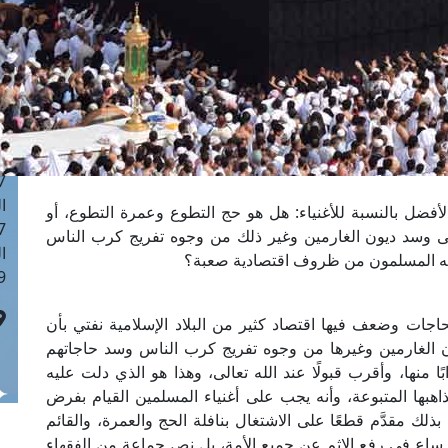
ا
 :42
ا
 :18
ا
 : 1
ا
7
ا
لأفضل بالنسبة للأغنياء: هل هو حج التطوع وعمرة التطوع، أو
: 43
ضى وسد ديون الغارمين وغير ذلك من وجوه تفريج كرب الناس
ا
شه المسلمون من ظروف اقتصادية صعبة؟
 :8
جات وضعف فيها اقتصاد كثير من البلاد الإسلامية نفتي بأن
ن الغارمين وغيرها من وجوه تفريج كرب الناس وسد حاجاتهم
بًا منها، وأقرب قبولًا عند الله تعالى، وهذا هو الذي دلت عليه
هبها المتبوعة، وأنه يجب على أغنياء المسلمين القيام بفرض
لك مقدَّم قطعًا على الاشتغال بنافلة الحج والعمرة، والقائم
نه ساعٍ في رفع الإثم عن جميع الأمة، بل نص جماعة من الفقهاء