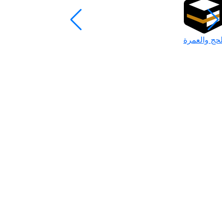
لحج والعمرة
رمضان