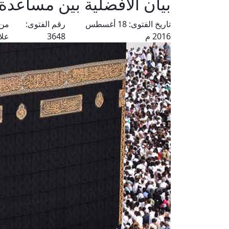
بيان الأفضلية بين مساعدة 
تاريخ الفتوى:
18 أغسطس
رقم الفتوى:
من 
2016 م
3648
علا