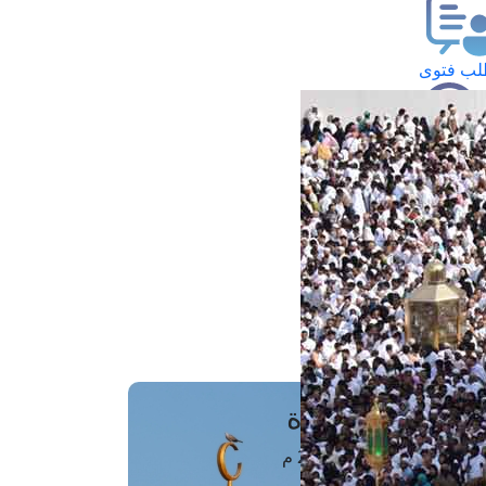
ب فتوى
تعلام عن فتوى
ز موعد
فتوى الهاتفية
َواقِيتُ الصَّـــلاة
اهرة · 08 أغسطس 2026 م