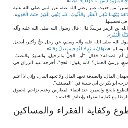
جُّ المَبْرُورُ لَيْسَ لَهُ جَزَاءٌ إِلَّا الجَنَّةُ
».
لسنن" من حديث عمر رضي الله عنه، عن النبي صلى الله عليه
ُتَابَعَةَ بَيْنَهُمَا تَنْفِي الْفَقْرَ وَالذُّنُوبَ، كَمَا يَنْفِي الْكِيرُ خَبَثَ الْحَدِيدِ
»؛
د في تحصيلها.
ه بن الزبير مرسلًا قال: قال رسول الله صلى الله عليه وآله
لَةَ الْفَقْرِ
».
ل الله صلى الله عليه وآله وسلم، عن رجل حجَّ وأكثر، أيجعل
له وسلم: «
طَوَافُ سَبْعٍ لَا لَغْوَ فِيهِ يَعْدِلُ رَقَبَةً
».
أم الصدقة؟ فقال: "أين الحِلُّ والرحيل، والسهرُ والنصبُ،
جمعٍ، ورميُ الجمار؟ كأنه يقول: الحج". أخرجه عبد الرزاق في
جهدان المال، والصدقة تجهد المال ولا تجهد البدن، وإني لا أعلم
 أخرجه أبو بكر بن أبي شيبة في "المصنف".
التطوع بالحج والعمرة عند انتفاء المعارض وعدم تزاحم الحقوق
رضًا مع كفاية الفقراء وإنعاش الاقتصاد.
طوع وكفاية الفقراء والمساكين