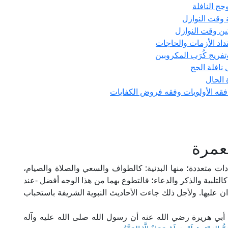
ج النافلة
ة وقت النوازل
ين وقت النوازل
اد الأزمات والحاجات
فريج كُرَب المكروبين
افلة الحج
الحال
 فقه الأولويات وفقه فروض الكفايات
لعمرة
ات متعددة؛ منها البدنية: كالطواف والسعي والصلاة والصيام،
: كالتلبية والذكر والدعاء؛ فالتطوع بهما من هذا الوجه أفضل -عند
ان عليها. ولأجل ذلك جاءت الأحاديث النبوية الشريفة باستحباب
ي هريرة رضي الله عنه أن رسول الله صلى الله عليه وآله