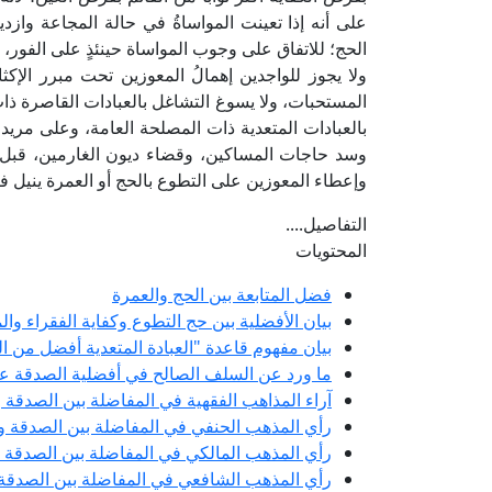
على أنه إذا تعينت المواساةُ في حالة المجاعة وازد
الحج؛ للاتفاق على وجوب المواساة حينئذٍ على الفور، 
ولا يجوز للواجدين إهمالُ المعوزين تحت مبرر الإكث
المستحبات، ولا يسوغ التشاغل بالعبادات القاصرة ذات
بالعبادات المتعدية ذات المصلحة العامة، وعلى مريد 
وسد حاجات المساكين، وقضاء ديون الغارمين، قبل 
وإعطاء المعوزين على التطوع بالحج أو العمرة ينيل فاع
التفاصيل....
المحتويات
فضل المتابعة بين الحج والعمرة
بيان الأفضلية بين حج التطوع وكفاية الفقراء وال
بيان مفهوم قاعدة "العبادة المتعدية أفضل من ا
ما ورد عن السلف الصالح في أفضلية الصدقة على
آراء المذاهب الفقهية في المفاضلة بين الصدقة و
رأي المذهب الحنفي في المفاضلة بين الصدقة وح
رأي المذهب المالكي في المفاضلة بين الصدقة و
رأي المذهب الشافعي في المفاضلة بين الصدقة 