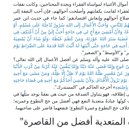
موال الأغنياء لمواساة الفقراء ونجدة المحتاجين، وكانت نفقات
الفقراء لقامت بكفايتهم وأصلحت أحوالهم، فإن أحب النفقة إلى
ي صلاح أحوالهم وإنعاش اقتصادهم؛ كما جاء في حديث ابن عمر
ُمْ لِلنَّاسِ، وَأَحَبُّ الأَعْمَالِ إِلَى اللهِ سُرُورٌ تُدْخِلُهُ عَلَى مُسْلِمٍ، أَوْ
جُوعًا، وَلأَنْ أَمْشِيَ مَعَ أَخٍ لي فِي حَاجَةٍ أَحَبُّ إِلَيَّ مِنْ أَنْ أَعْتَكِفَ فِي
غَضَبَهُ سَتَرَ اللهُ عَوْرَتَهُ، وَمَنْ كَظَمَ غَيْظَهُ -وَلَوْ شَاءَ أَنْ يُمْضِيَهُ
َ أَخِيهِ فِي حَاجَةٍ حَتَّى أَثْبَتَها لَهُ أَثْبَتَ اللهُ قَدَمَهُ عَلَى الصِّرَاطِ يَوْمَ
ر" و"الأوسط" و"الصغير".
ى الله عليه وآله وسلم عن أفضل الأعمال إلى الله تعالى؟
جُوعٍ وَإِمَّا قَضَى عَنْهُ دَيْنًا وَإِمَّا يُنَفِّسُ عَنْهُ كُرْبَةً مِنْ كُرَبِ الدُّنْيَا
َزَ عَنْ مُعْسِرٍ ظَلَّهُ اللهُ يَوْمَ لَا ظِلَّ إِلَّا ظِلُّهُ، وَمَنْ مَشَى مَعَ أَخِيهِ
 يَوْمَ تَزُولُ الْأَقْدَامُ، وَلَأَنْ يَمْشِيَ أَحَدُكُمْ مَعَ أَخِيهِ فِي قَضَاءِ حَاجَتِهِ
إِصْبَعِهِ
» أخرجه الحاكم في "المستدرك".
إطلاقه، فهو يتناول الصدقة من حيث هي نفقةٌ يوجد مثلُها في
حيث كونُها عبادةً متعديةَ النفع فهي أفضل من حج التطوع وعمرته؛
ك بخلاف حج التطوع وعمرة التطوع؛ فنفعهما قاصر على صاحبهما.
ة المتعدية أفضل من القاصرة"