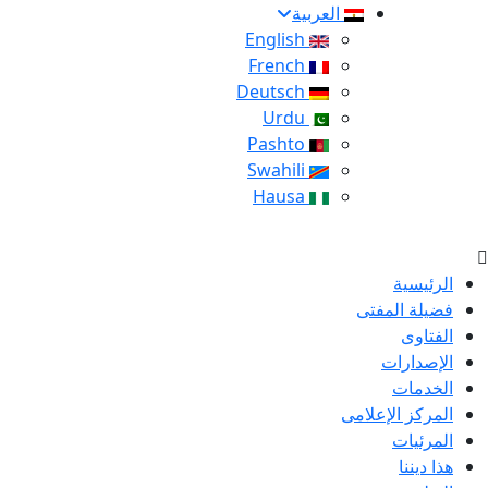
العربية
English
French
Deutsch
Urdu
Pashto
Swahili
Hausa
الرئيسية
فضيلة المفتى
الفتاوى
الإصدارات
الخدمات
المركز الإعلامى
المرئيات
هذا ديننا