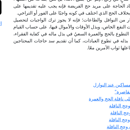
ياد الحاجة على مريد حج الفريضة فإنه يجب عليه تقديمها على
بخلاف الحج الذي اختلف في كونه واجبًا على الفور أو التراخي.
ار من النوافل والطاعات؛ فإنه لا يجوز ترك الواجبات لتحصيل
ا
 النفع الخاص، وبذل الأوقات والأموال فيها، على حساب القيام
التطوع بالحج والعمرة السعيُ في بذل ماله في كفاية الفقراء،
بذله في تطوع العبادات، كما أن تقديم سد حاجات المحتاجين
لها ثواب الأمرين معًا.
مساكين عند النوازل
لقاصرة"
 نافلة الحج والعمرة
حج النافلة
ج النافلة
حج النافلة
وحج النافلة