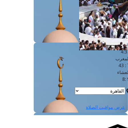
لفجر
4
لشروق
6
لظهر
1
لعصر
4:3
لمغرب
7 
لعشاء
9
عرض مواقيت الصلاة