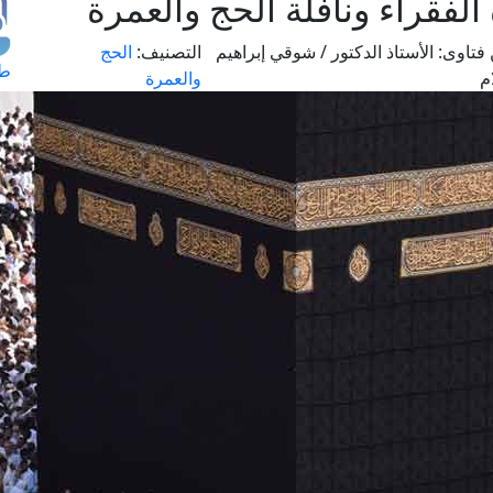
الفقراء ونافلة الحج والعمرة
فتاوى:
الأستاذ الدكتور / شوقي إبراهيم
التصنيف:
الحج
طل
م
والعمرة
اس
حج
ال
م
الق