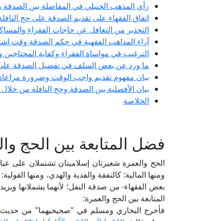
رأي المذهب الحنبلي في المفاضلة بين الصدقة وح
اتفاق الفقهاء على تقديم الصدقة على حج النافل
التحذير من التغافل عن حاجات الفقراء والمساك
آراء المذاهب الفقهية في حكم الصدقة وقت اشتد
الترغيب في مواساة الفقراء وكفاية المحتاجين وت
ما ورد عن بعض السلف في تفضيل الصدقة على ن
بيان مفهوم تقديم واجب الوقت وضرورة مراعاة 
بيان الأفضلية بين الصدقة وحج النافلة من خلال
الخلاصة
فضل المتابعة بين الحج وا
الحج والعمرة شعيرتان إسلاميتان تشتملان على عباد
ومنها المالية: كالنفقة والفدية والهدي، ومنها القولية
بعض الفقهاء- من صدقة النفل؛ لأنهما يشملانها ويزيد
المتابعة بين الحج والعمرة:
فأخرج البخاري ومسلم في "صحيحيهما" من حديث أب