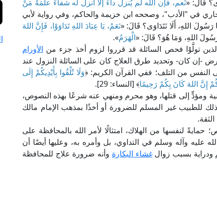
ى؟ قال: «
نَعم، فإن الله لم يُنزل داءً إلَّا أنزل له شفاءً علمَهُ مَنْ
اري في "الأدب"، وصححه ابن خزيمة والحاكم، وفي رواية لأبي
لَ اللهِ، أَلَا نَتَدَاوَى؟ قَالَ: «
نَعَمْ، يَا عِبَادَ اللهِ تَدَاوَوْا، فَإِنَّ اللهَ
رَسُولَ اللهِ، وَمَا هُوَ؟ قَالَ: «
الْهَرَمُ
».
ا
ذين تولَّوْا فحص السائلة قد قرروا لزوم أخذ جزء من
الأورام
رض -إن كان- وتحديد طرق العلاج كان على السائلة النزول عند
 النفس من التلف؛ ففي القرآن الكريم: ﴿
وَلَا تُلْقُوا بِأَيْدِيكُمْ إِلَى
َكُمْ إِنَّ اللهَ كَانَ بِكُمْ رَحِيمًا
﴾ [النساء: 29].
ية ومؤدٍّ إلى قتلها، وهو محرم ومنهي عنه شرعًا بهذه النصوص،
ذلك للطبيب غير المسلم للضرورة أو أخذًا بمذهب الإمام مالك
لثقة.
ص؛ حمايةً لنفسها من الهلاك، امتثالًا لأمر الله بالمحافظة على
عليه وآله وسلم في التداوي، بل وأمره به، وعليها أيضًا أن
لم ودراية بسبب زوال
غشاء البكارة
وأنه ضرورة علاج للمحافظة