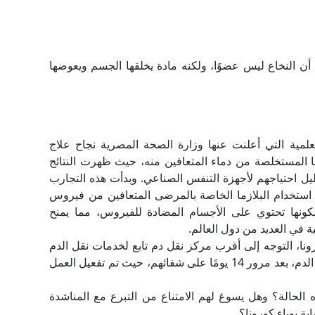
 أن النخاع ليس عضوًا، ولكنه مادة يخلقها الجسم ويعوضها
لعلمية التي أعلنت عنها وزارة الصحة المصرية نجاح علاج
 المستخلصة من دماء المتعافين منه، حيث ظهرت النتائج
ل احتياجهم لأجهزة التنفس الصناعي. وبدأت هذه التجارب
ية استخدام البلازما الخاصة بالمرضى المتعافين من فيروس
لكونها تحتوي على الأجسام المضادة للفيروس، مما يمنح
ة في العديد من دول العالم.
ا، التوجه إلى أقرب مركز نقل دم تابع لخدمات نقل الدم
القومية بوزارة الصحة والسكان؛ وذلك للتبرع ببلازما الدم، بعد مرور 14 يومًا على شفائهم، حيث تم تفعيل العمل
ه الحالة؟ وهل يسوغ لهم الامتناع من التبرع مع المناشدة
ابة بوباء كورونا؟