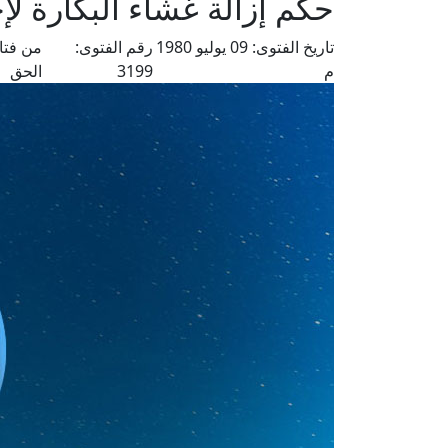
حكم إزالة غشاء البكارة لإ
تاريخ الفتوى:
09 يوليو 1980
رقم الفتوى:
من فتا
م
3199
الحق