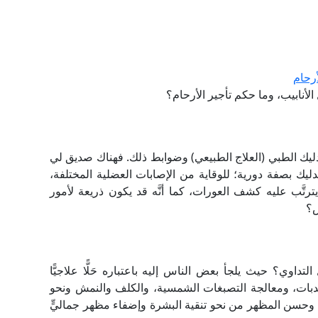
رحام
أنابيب، وما حكم تأجير الأرحام؟
ليك الطبي (العلاج الطبيعي) وضوابط ذلك. فهناك صديق لي
يك بصفة دورية؛ للوقاية من الإصابات العضلية المختلفة،
 يترتَّب عليه كشف العورات، كما أنَّه قد يكون ذريعة لأمور
ض؟
داوي؟ حيث يلجأ بعض الناس إليه باعتباره حَلًّا علاجيًّا
دبات، ومعالجة التصبغات الشمسية، والكلف والنمش ونحو
نة وحسن المظهر من نحو تنقية البشرة وإضفاء مظهر جماليٍّ