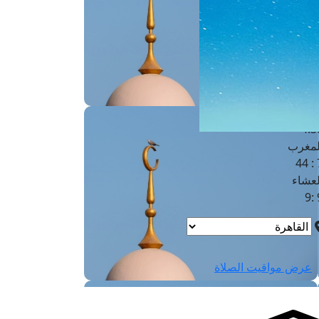
لفجر
4
لشروق
6
لظهر
1
لعصر
4:3
لمغرب
7 
لعشاء
9
عرض مواقيت الصلاة