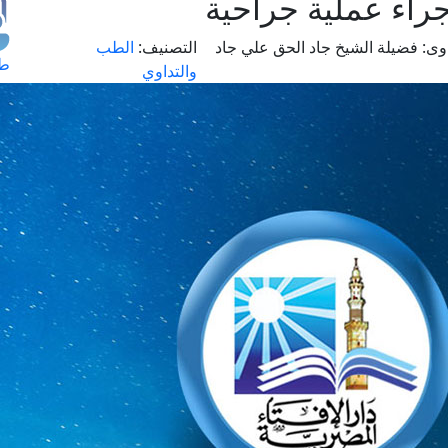
جراء عملية جراحية
وى:
فضيلة الشيخ جاد الحق علي جاد
التصنيف:
الطب
طل
والتداوي
اس
حج
ال
م
الق