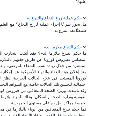
عليها؟
حكم عملية زرع النخاع والتبرع به
هل يجوز شرعًا إجراء عملية لزرع النخاع؟ مع العلم
طبيعيًّا بعد التبرع به.
حكم التبرع ببلازما الدم
ما حكم التبرع ببلازما الدم؟ فقد أثبتت التجارب ا
المصابين بفيروس كورونا عن طريق حقنهم بالبلازما
المبشرة من خلال زيادة نسب الشفاء للمرضى، وتقلي
منذ إعلان هيئة الغذاء والدواء الأمريكية عن إمكان
كورونا المستجد في علاج الحالات الحرجة، نظرًا 
احتمالية لتحسن تلك الحالات خاصة مع الشواهد البحثي
وقد ناشدت وزيرة الصحة المتعافين من فيروس كورون
بخمسة مراكز نقل دم على مستوى الجمهورية.
فما حكم تبرع المتعافين من الوباء بالبلازما في هذ
الوطنية والاستنفار القومي لإنقاذ الأعداد الكثيرة المص