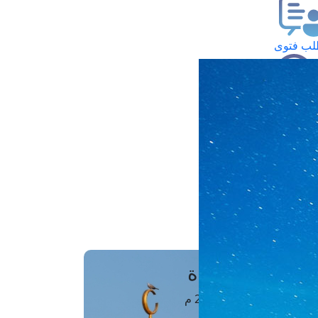
ب فتوى
تعلام عن فتوى
ز موعد
فتوى الهاتفية
َواقِيتُ الصَّـــلاة
اهرة · 07 أغسطس 2026 م