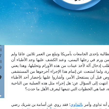
ا
 :41
ا
 :17
ا
 : 1
ا
8
ا
لبة بإحدى الجامعات بأمريكا وتبلغ من العمر ثلاثين عامًا ولم
: 44
ن ورم في رجلها اليمنى، وعند الكشف عليها وجد الأطباء أن
ا
طلب إدخال آلة لأخذ عينات من هذه الأورام وتحليلها، وهذا يعني
 :9
ة، ولما امتنعت عن إتمام هذا الإجراء أخرجوها من المستشفى
ص قبل أن يستفحل الأمر، وأشاروا عليها بإحضار أحد الأطباء
انتهت إلى السؤال عن: هل إجراء مثل هذه العملية من الناحية
عملية، فما هي الخطوات التي تتبعها ليعرف الأهل ما حدث؟
أنه تداوى وأمر
بالتداوي
؛ فقد روي عن أسامة بن شريك رضي