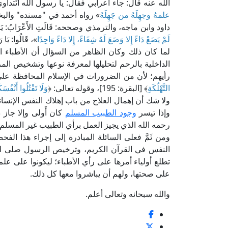
الله عنه قال: جاء أعرابي فقال: يا رسول الله أنَتداو
علمهُ وجهِلَهُ من جَهِلَهُ
» رواه أحمد في "مسنده" والبخ
داود وابن ماجه، والترمذي وصححه: قَالَتِ الأَعْرَابُ: يَا رَسُو
لَمْ يَضَعْ دَاءً إِلا وَضَعَ لَهُ شِفَاءً، إِلا دَاءً وَاحِدًا
»، قَالُوا: يَا 
لما كان ذلك وكان الظاهر من السؤال أن الأطباء ال
الداخلية بالرحم لتحليلها لمعرفة نوعها وتشخيص الم
رأيهم؛ لأن من الضرورات في الإسلام المحافظة على
التَّهْلُكَةِ
﴾ [البقرة: 195]، وقوله تعالى: ﴿
وَلَا تَقْتُلُوا أَنْفُس
ولا شك أن إهمال العلاج من باب إهلاك النفس الإنسان
وإذا تيسر
وجود الطبيب المسلم
كان أَولى وإلا جاز 
رحمه الله الذي يجيز العمل برأي الطبيب غير المسلم ا
ومن ثَمَّ فعلى السائلة المبادرة إلى إجراء هذا الفح
النفس في القرآن الكريم، وترخيص الرسول صلى الله 
تطلع أولياء أمرها على رأي الأطباء؛ ليكونوا على ع
على صحتها، ولهم أن يباشروا معها كل ذلك.
والله سبحانه وتعالى أعلم.