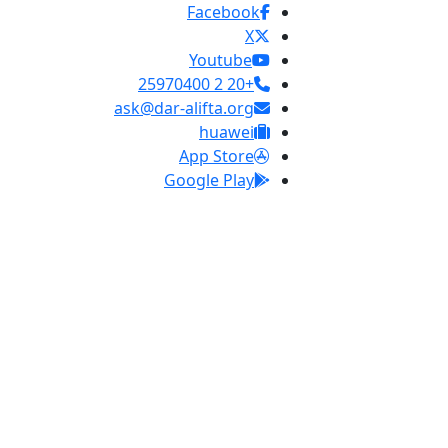
Facebook
X
Youtube
+20 2 25970400
ask@dar-alifta.org
huawei
App Store
Google Play