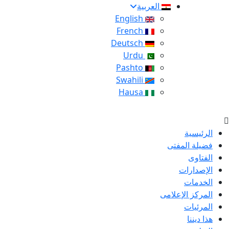
العربية
English
French
Deutsch
Urdu
Pashto
Swahili
Hausa
الرئيسية
فضيلة المفتى
الفتاوى
الإصدارات
الخدمات
المركز الإعلامى
المرئيات
هذا ديننا