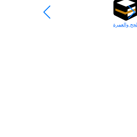
لحج والعمرة
رمضان