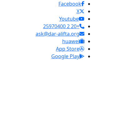
Facebook
X
Youtube
+20 2 25970400
ask@dar-alifta.org
huawei
App Store
Google Play