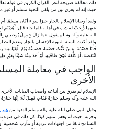
حيث إنه لم يفرق بين من يلقي التحية مسلم أو غير م
ولقد أوصانا الإسلام بالجار خيرًا سواء أكان مسلمًا 
عنهما ذُبِحَتْ له شاة في أهله، فلما جاء قال: أَهْدَيْتُ
الله عليه وآله وسلم يقول: «مَا زَالَ جِبْرِيلُ يُوصِينِي بِالْجَ
ولقد أكدت السنة النبوية الإحسان بالجار وعدم التطاول ع
فَأَنَا خَصْمُهُ، وَمَنْ كُنْتُ خَصْمَهُ خَصَمْتُهُ يَوْمَ الْقِيَا
انْتَقَصَهُ، أَوْ كَلَّفَهُ فَوْقَ طَاقَتِهِ، أَوْ أَخَذَ مِنْهُ شَيْئًا بِغ
الواجب في معاملة المسلم
الأخرى
الإسلام لم يفرق بين أتباعه وأصحاب الديانات الأخرى، 
الله عليه وآله وسلم جَنَازَةٌ فَقَامَ، فَقِيلَ لَهُ: إِنَّهَا جَنَازَةُ ي
وقبل النبي صلى الله عليه وآله وسلم الهدية من
غير 
وحربه، حيث لم يحس منهم كيدًا، كل ذلك في ضوء تسا
التسامح نابعًا من اجتهادات فردية أو مآرب شخصية أو