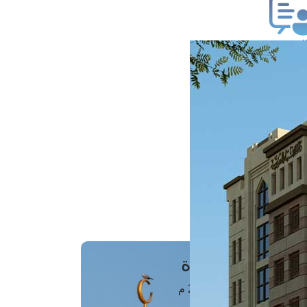
ب فتوى
تعلام عن فتوى
ز موعد
فتوى الهاتفية
َواقِيتُ الصَّـــلاة
اهرة · 07 أغسطس 2026 م