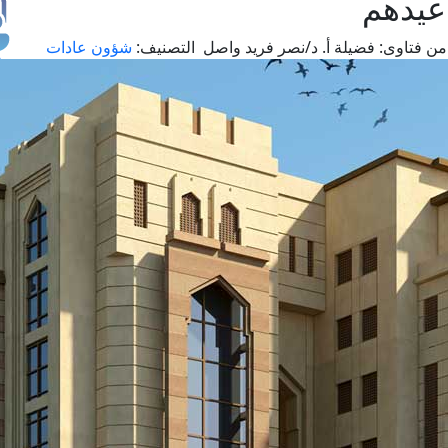
عيدهم
من فتاوى:
فضيلة أ. د/نصر فريد واصل
التصنيف:
شؤون عادات
طل
اس
حج
ال
م
الق