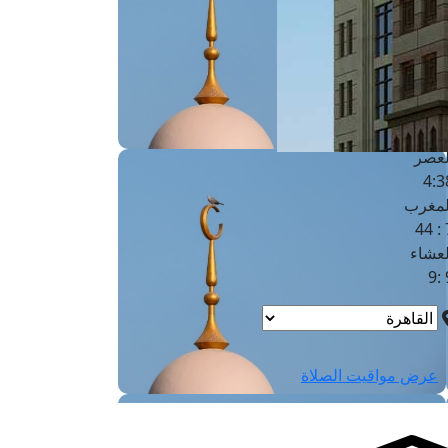
لفجر
4
لشروق
6
لظهر
1
لعصر
4:3
لمغرب
7 
لعشاء
9
عرض مواقيت الصلاة