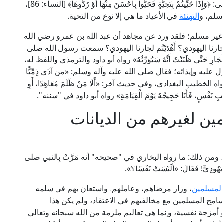
ذلك مخالفة صريحة لنص القرآن الكريم في قوله تعالى: ﴿وَإِذَا حُيِّيتُمْ بِتَحِيَّةٍ فَحَيُّوا بِأَحْسَنَ مِنْهَا أَوْ رُدُّوهَا﴾ [النساء: 86]،
سلم، و
التهنئة
في الأعياد ما هي إلا نوع من التحية.
أم غير مسلم؛ فلقد ورد عن مجاهد أن عبد الله بن عمرو رضي الله
م لجارنا اليهودي؟ أَهْدَيْتُم لجارنا اليهودي؟ سمعت رسول الله صلى
ارِ حَتَّى ظَنَنْتُ أَنَّهُ سَيُوَرِّثُهُ» رواه أبو داود والترمذي واللفظ له،
ليه وإيذائه؛ فقال صلى الله عليه وآله وسلم: «من آذَى ذِمِّيًّا
مَةِ» رواه الخطيب البغدادي، وفي حديث آخر: «أَلَا مَنْ ظَلَمَ مُعَاهِدًا، أَوِ
َيْرِ طِيبِ نَفْسٍ، فَأَنَا حَجِيجُهُ يَوْمَ الْقِيَامَةِ» رواه أبو داود في "سننه".
ين لغيرهم من الديانات
ومن ذلك: ما رواه البخاري في "صحيحه" أنه مَرَّتْ بِالنبي صلى
َهُودِىٍّ! فَقَالَ: «أَلَيْسَتْ نَفْسًا؟».
المسلمين
، وزار مرضاهم، وعاملهم، واستعان بهم في سلمه
مح المسلمين مع مخالفيهم في الاعتقاد، ولم يكن هذا
 أمزجة نفسية، وإنما هي تعاليم ملزمة من الله سبحانه وتعالى