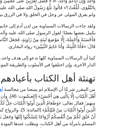
وَاحِدٌ وَإِنَّ أَبَاكُمْ وَاحِدٌ، أَلَا لَا فَضْلَ لِعَرَبِيٍّ عَلَى عَجَمِيٍّ وَل
بِالتَّقْوَى، أَبَلَّغْتُ؟» قَالُوا: بَلَّغَ رَسُولُ اللهِ صلى الله
ولم يفرق المولى عز وجل في الخلق ولا في الرزق ب
ولقد جاءت الرسالات السماوية من لدن آدم إلى خاتم
يكمل بعضها بعضًا؛ لقول الرسول صلى الله عليه وآله وسلم: «إِنَّ مَ
فَأَحْسَنَهُ وَأَجْمَلَهُ، إِلَّا مَوْضِعَ لَبِنَةٍ مِنْ زَاوِيَةٍ، فَجَعَلَ النّ
قَالَ: «فَأَنَا اللَّبِنَةُ، وَأَنَا خَاتِمُ النَّبِيِّينَ» رواه البخاري.
كما أن الرسالات السماوية كلها تدعو إلى هدف واحد، و
الدار الآخرة، وإن اختلفوا في الأسلوب والطريقة المو
تهنئة أهل الكتاب بأعيادهم
من المقرر شرعًا أن الإسلام لم يمنعنا من مجالسة
أه
أَهْلَ الْكِت
منهم؛ فقال تعالى: ﴿وَطَعَامُ الَّذِينَ أُوتُوا الْكِتَابَ حِلٌّ لَكُمْ 
الَّذِينَ أُوتُوا الْكِ
المسلم بامرأة من أهل الكتاب، ويطلب عندها المودة وا