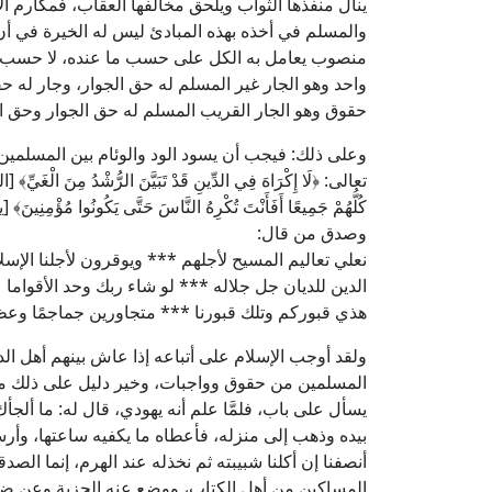
ينال منفذها الثواب ويلحق مخالفها العقاب، فمكارم ا
والمسلم في أخذه بهذه المبادئ ليس له الخيرة في أن
منصوب يعامل به الكل على حسب ما عنده، لا حسب ما ع
واحد وهو الجار غير المسلم له حق الجوار، وجار له حق
حقوق وهو الجار القريب المسلم له حق الجوار وحق ال
وعلى ذلك: فيجب أن يسود الود والوئام بين المسلمين 
كُلُّهُمْ جَمِيعًا أَفَأَنْتَ تُكْرِهُ النَّاسَ حَتَّى يَكُونُوا مُؤْمِنِينَ﴾ [يونس: 99]، وقوله تعالى: ﴿لَكُمْ دِينُكُمْ وَلِيَ دِينِ
وصدق من قال:
نعلي تعاليم المسيح لأجلهم *** ويوقرون لأجلنا الإسلا
الدين للديان جل جلاله *** لو شاء ربك وحد الأقواما
هذي قبوركم وتلك قبورنا *** متجاورين جماجمًا وعظ
ولقد أوجب الإسلام على أتباعه إذا عاش بينهم أهل ال
المسلمين من حقوق وواجبات، وخير دليل على ذلك م
يسأل على باب، فلمَّا علم أنه يهودي، قال له: ما ألج
بيده وذهب إلى منزله، فأعطاه ما يكفيه ساعتها، وأرس
أنصفنا إن أكلنا شبيبته ثم نخذله عند الهرم، إنما ال
المساكين من أهل الكتاب، ووضع عنه الجزية وعن ضرب