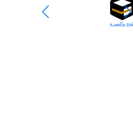
لحج والعمرة
رمضان