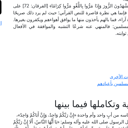
أما ما استشهد به هؤلاء من قوله تعالى: ﴿وَالَّذِينَ لَا يَشْهَدُونَ الزُّورَ وَإِذَا مَرُّوا بِاللَّغْوِ مَرُّوا كِرَامًا﴾ [الفرقان: 72] على
 فإنما هي نظرة قاصرة للنص القرآني؛ حيث لم يرد ذلك صريحًا
آراء، فما بالهم يأخذون منها ما يوافق أهواءهم ويكفرون بغيرها.
ا
سلمين: فالمنهي عنه شرعًا التشبه والموافقة في الأفعال
وابته.
ت الأخرى
مسلمين بأعيادهم
وتكاملها فيما بينها
ٍ واحد وأم واحدة «إِنَّ رَبَّكُمْ وَاحِدٌ، وَإِنَّ أَبَاكُمْ وَاحِدٌ»،
ى الله عليه وآله وسلم: «يَا أَيُّهَا النَّاسُ، أَلَا إِنَّ رَبَّكُمْ