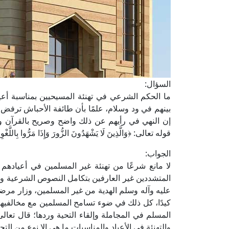
السؤال:
ما الحكم الشرعي في تهنئة المسيحيين بمناسبة أعياد
بينهم في ود وسلام، علمًا بأن طائفة الأحباش ترفض هذ
إن النهي في رأيهم عن ذلك واضح وصريح بالقرآن وا
قوله تعالى: ﴿وَالَّذِينَ لَا يَشْهَدُونَ الزُّورَ وَإِذَا مَرُّوا بِاللَّغْوِ
الجواب:
لا مانع شرعًا من تهنئة غير المسلمين في أعياده
المتشددين غير العارفين بتكامل النصوص الشرعية ومراع
عليه وآله وسلم الهدية من غير المسلمين، وزار مرض
كيدًا، كل ذلك في ضوء تسامح المسلمين مع مخالفيهم
والتهنئة في الأعياد والمناسبات ما هي إلا نوع من التحي