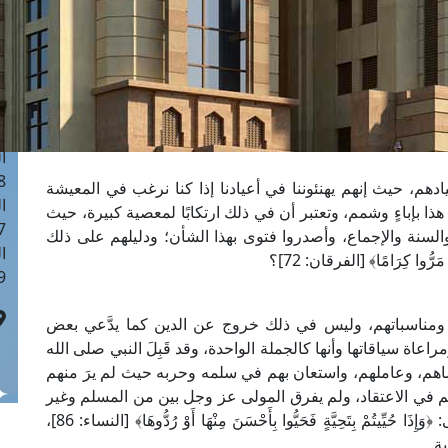
ا
 :41
ا
 :17
ا
 : 1
ا
8
هم، حيث إنهم يهنئوننا في أعيادنا إذا كنا نرغب في المعيشة
ا
ا بإباءٍ وشمم، وتعتبر أن في ذلك ارتكابًا لمعصية كبيرة، حيث
: 44
لسنة والإجماع، وأصدروا فتوى بهذا الشأن؛ ودليلهم على ذلك
ا
 مَرُّوا كِرَامًا﴾ [الفرقان: 72]؟
 :9
م ومناسباتهم، وليس في ذلك خروج عن الدين كما يدَّعي بعض
اة سياقاتها وأنها كالجملة الواحدة، وقد قَبِلَ النبي صلى الله
اهم، وعاملهم، واستعان بهم في سلمه وحربه حيث لم يرَ منهم
 في الاعتقاد، ولم يفرق المولى عز وجل بين من المسلم وغير
المسلم في المجاملة وإلقاء التحية وردها؛ قال تعالى: ﴿وَإِذَا حُيِّيتُمْ بِتَحِيَّةٍ فَحَيُّوا بِأَحْسَنَ مِنْهَا أَوْ رُدُّوهَا﴾ [النساء: 86]،
ة.