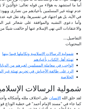
عدم تهنئة غير المسلمين بأعيادهم من نصارى ويهود:
في الآية، بل هو اجتهاد في تفسيرها، وقد نقل فيه عدة 
وأما دعوى التشبه والموافقة على شعائر غير الم
والاعتقادات التي نهى الإسلام عنها أو خالفت شيئًا من ث
التفاصيل....
المحتويات
شمولية الرسالات الإسلامية وتكاملها فيما بينها
تهنئة أهل الكتاب بأعيادهم
الواجب في معاملة المسلمين لغيرهم من الديانا
الرد على طائفة الأحباش في تحريم تهنئة غير ال
الخلاصة
شمولية الرسالات الإسلامية 
لقد خلق الله
الإنسان
على اختلاف ملله وأشكاله وأجناسه من أب
كما جاء في "مسند الإمام أحمد" في خطبة الوداع قول الرسول صل