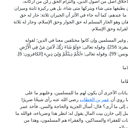
لأخلاق أصل من أصول الدين، والتزام الحق ركن من أركانه،
 يطبقها متى شاء ويتركها متى شاء، بل هي ركيزة ثابتة وميزان
ندهم، كما أنه جاء في الأثر أن الجيران ثلاثة: جار له حق
ان وهو الجار المسلم له حق الجوار وحق الإسلام، وجار له ثلاثة
قرابة وحق الإسلام.
وغير المسلمين وإن كانوا مختلفين معنا في الدين؛ لقوله
تعالى: ﴿لَا إِكْرَاهَ فِي الدِّينِ قَدْ تَبَيَّنَ الرُّشْدُ مِنَ الْغَيِّ﴾ [البقرة: 256]، وقوله تعالى: ﴿وَلَوْ شَاءَ رَبُّكَ لَآمَنَ مَنْ فِي الْأَرْضِ
﴾ [الكافرون: 6].
ما
اما
ديانات الأخرى أن يكون لهم ما للمسلمين، وعليهم ما على
ا روي أن
عمر بن الخطاب
رضي الله عنه رأى شيخًا ضريرًا
أك إلى ما أرى؟ قال: أسأل الجزية والحاجة والسن، فأخذ عمر
ل إلى خازن بيت المال يقول له: انظر هذا وضرباءه، فوالله ما
صدقات للفقراء والمساكين، والفقراء هم المسلمون، وهذا من
ائه.