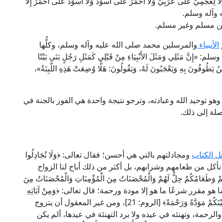
َا لِعَجَمِيٍّ عَلَى عَرَبِيٍّ وَلَا أَحْمَرَ عَلَى أَسْوَدَ وَلَا أَسْوَدَ عَلَى أَحْمَرَ إِلَّا
 عليه وآله وسلم.
ين مسلم وغير مسلم.
الأنبياء
والمرسلين محمد صلى الله عليه وآله وسلم، وكلُّها
ثَلِي وَمَثَلَ الأَنْبِيَاءِ مِنْ قَبْلِي كَمَثَلِ رَجُلٍ بَنَى بَيْتًا
َاسُ يَطُوفُونَ بِهِ وَيَعْجَبُونَ لَهُ، وَيَقُولُونَ: هَلَّا وُضِعَتْ هَذِهِ اللَّبِنَةُ»،
هو توحيد الله وعبادته، وترجو نتيجة واحدة هي الفوز بالجنة في
صلة إلى ذلك.
ل الكتاب
ومجادلتهم بالتي هي أحسن؛ فقال تعالى: ﴿وَلَا تُجَادِلُوا
َابِ إِلَّا بِالَّتِي هِيَ أَحْسَنُ﴾ [العنكبوت: 46]، وأن نأكل من طعامهم وشرابهم، بل أكثر من ذلك أباح لنا الزواج
وَطَعَامُكُمْ حِلٌّ لَهُمْ وَالْمُحْصَنَاتُ مِنَ الْمُؤْمِنَاتِ وَالْمُحْصَنَاتُ مِنَ
تَابَ مِنْ قَبْلِكُمْ﴾ [المائدة: 5]، والزواج كما هو مقرر شرعًا ما هو إلا مودة ورحمة؛ قال تعالى: ﴿وَمِنْ آيَاتِهِ
أَنْ خَلَقَ لَكُمْ مِنْ أَنْفُسِكُمْ أَزْوَاجًا لِتَسْكُنُوا إِلَيْهَا وَجَعَلَ بَيْنَكُمْ مَوَدَّةً وَرَحْمَةً﴾ [الروم: 21]، ومن غير المعقول أن يتزوج
لرحمة، وتهنئه في عيده ولا يرد التهنئة في عيدها، ألم يكن