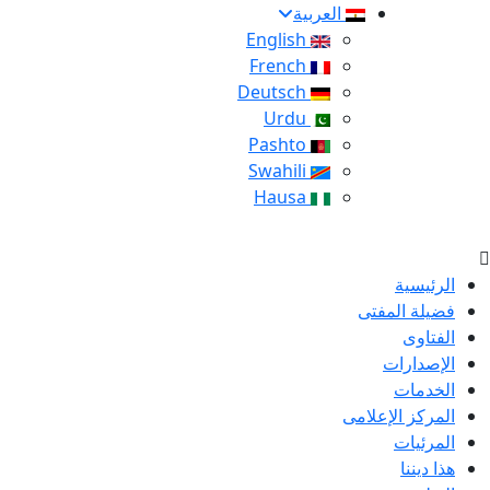
العربية
English
French
Deutsch
Urdu
Pashto
Swahili
Hausa
الرئيسية
فضيلة المفتى
الفتاوى
الإصدارات
الخدمات
المركز الإعلامى
المرئيات
هذا ديننا