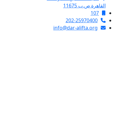
القاهرة ص.ب 11675
107
202-25970400
info@dar-alifta.org