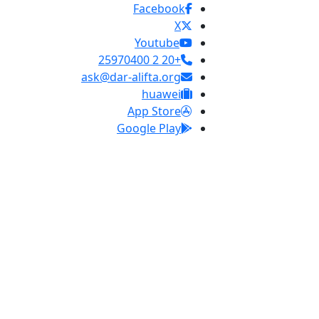
Facebook
X
Youtube
+20 2 25970400
ask@dar-alifta.org
huawei
App Store
Google Play