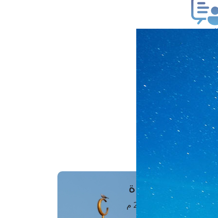
ب فتوى
تعلام عن فتوى
ز موعد
فتوى الهاتفية
َواقِيتُ الصَّـــلاة
اهرة · 07 أغسطس 2026 م