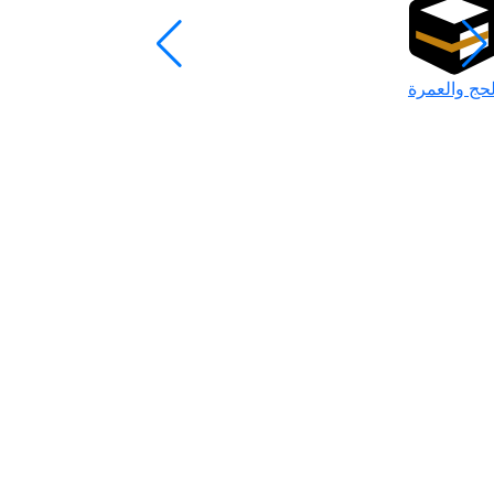
لحج والعمرة
رمضان