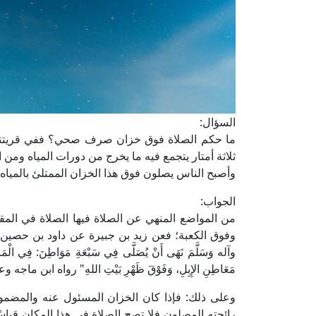
السؤال:
ما حكم الصلاة فوق خزان صرف صحي؟ ففي قريتنا 
ثلاثة أمتار يتجمع فيه ما يخرج من دورات المياه ومن 
وأصبح الناس يصلون فوق هذا الخزان الممتلئ بالمياه 
الجواب:
من المواضع المنهي عن الصلاة فيها الصلاة في المق
وفوق الكعبة؛ فعن زيد بن جبيرة عن داود بن حصين عن ابن 
وآله وَسَلَّمَ نَهَى أَنْ يُصَلَّى فِي سَبْعَةِ مَوَاطِنَ: فِي الْمَزْبَ
مَعَاطِنِ الإِبِلِ، وَفَوْقَ ظَهْرِ بَيْتِ اللهِ" رواه ابن ما
وعلى ذلك: فإذا كان الخزان المسئول عنه والمضم
رائحته المصلون فلا تصح الصلاة في هذا المكان قياسً