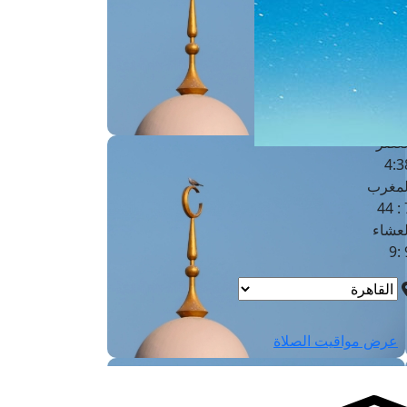
لفجر
4
لشروق
6
لظهر
1
لعصر
4:3
لمغرب
7 
لعشاء
9
عرض مواقيت الصلاة