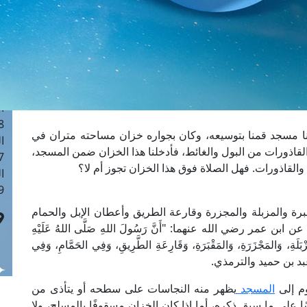
ا
 :41
ا
 :17
ا
 : 1
ا
8
مسجد قمنا بتوسيعه، وكان بجواره خزان مساحته متران في
ا
القاذورات من البول والغائط، فأدخلنا هذا الخزان ضمن المسجد،
: 44
والقاذورات. فهل الصلاة فوق هذا الخزان تجوز أم لا؟
ا
 :9
برة والمزبلة والمجزرة وقارعة الطريق وأعطان الإبل والحمام
عمر رضي الله عنهما: "أَنَّ رَسُولَ اللهِ صَلَّى اللهُ عَلَيْهِ
لَةِ، وَالمَجْزَرَةِ، وَالمَقْبَرَةِ، وَقَارِعَةِ الطَّرِيقِ، وَفِي الحَمَّامِ، وَفِي
جه وعبد بن حميد والترمذي.
وم إلى
المسجد
يظهر منه النجاسات على سطحه أو يتأذى من
ا على ما سبق ذكره، أما إذا كان الخزان مسقوفًا بالمسلح، ولا