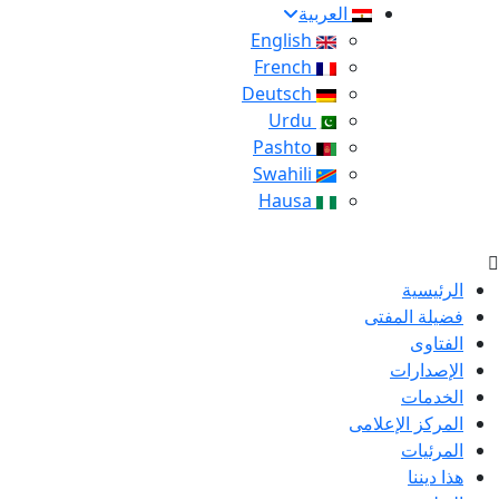
العربية
English
French
Deutsch
Urdu
Pashto
Swahili
Hausa
الرئيسية
فضيلة المفتى
الفتاوى
الإصدارات
الخدمات
المركز الإعلامى
المرئيات
هذا ديننا