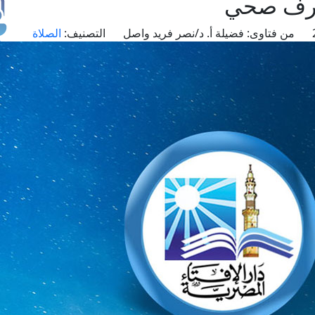
صرف صحي
من فتاوى:
فضيلة أ. د/نصر فريد واصل
التصنيف:
الصلاة
طل
اس
حج
ال
م
الق