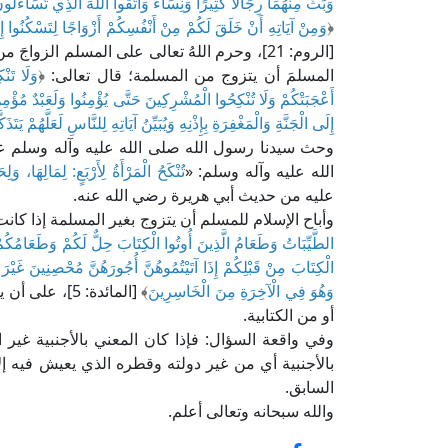
وَبَثَّ مِنْهُمَا رِجَالًا كَثِيرًا وَنِسَاءً وَاتَّقُوا اللهَ الَّذِي تَسَاءَلُونَ
﴿
وَمِنْ آيَاتِهِ أَنْ خَلَقَ لَكُمْ مِنْ أَنْفُسِكُمْ أَزْوَاجًا لِتَسْكُنُوا إِلَ
[الروم: 21]، وحرم اللهُ تعالى على المسلم ا
المسلمَ أن يتزوج من المسلمة؛ قال تعالى: ﴿
وَلَا تَن
أَعْجَبَتْكُمْ وَلَا تُنْكِحُوا الْمُشْرِكِينَ حَتَّى يُؤْمِنُوا وَلَعَبْدٌ مُؤْ
إِلَى الْجَنَّةِ وَالْمَغْفِرَةِ بِإِذْنِهِ وَيُبَيِّنُ آيَاتِهِ لِلنَّاسِ لَعَلَّهُمْ يَتَذَ
وحث سيدنا رسول الله صلى الله عليه وآله وسلم ع
الله عليه وآله وسلم: «
تُنْكَحُ الْمَرْأَةُ لِأَرْبَعٍ: لِمَالِهَا، و
عليه من حديث أبي هريرة رضي الله عنه.
وأباح الإسلام للمسلم أن يتزوج بغير المسلمة إذا كانت
الطَّيِّبَاتُ وَطَعَامُ الَّذِينَ أُوتُوا الْكِتَابَ حِلٌّ لَكُمْ وَطَعَامُكُ
الْكِتَابَ مِنْ قَبْلِكُمْ إِذَا آتَيْتُمُوهُنَّ أُجُورَهُنَّ مُحْصِنِينَ غَيْر
وَهُوَ فِي الْآخِرَةِ مِنَ الْخَاسِرِينَ
﴾ [المائدة: 5]
أو من الكتابية.
وفي واقعة السؤال: فإذا كان المعني بالأجنبية غير ال
بالأجنبية أي من غير دولته وقطره الذي يعيش فيه إلا
السابق.
والله سبحانه وتعالى أعلم.