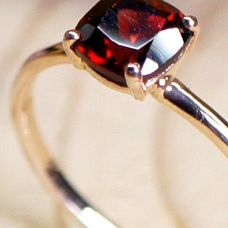
ا
 :43
ا
 :18
ا
 : 0
ا
7
ا
: 42
ا
 :7