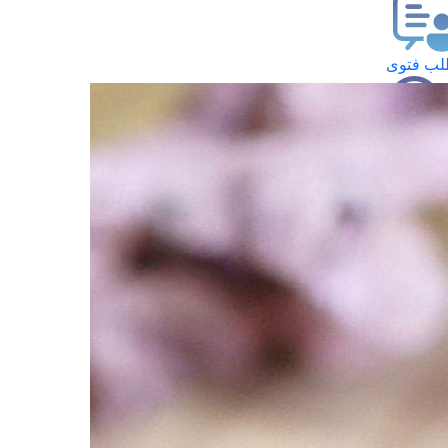
ب فتوى
تعلام عن فتوى
ز موعد
فتوى الهاتفية
َواقِيتُ الصَّـــلاة
اهرة · 09 أغسطس 2026 م