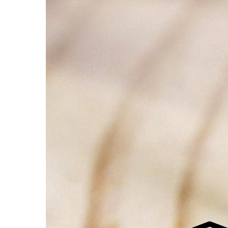
لفجر
4
لشروق
6
لظهر
1
لعصر
4:3
لمغرب
7 
لعشاء
9
عرض مواقيت الصلاة