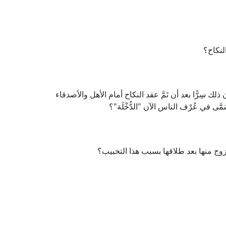
لنكاح؟
 سِرًّا بعد أن تَمَّ عقد النكاح أمام الأهل والأصدقاء
مَّى في عُرْف الناس الآن "الدُّخْلَة"؟
تزوج منها بعد طلاقها بسبب هذا التخبيب؟