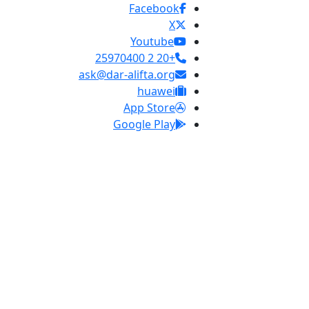
Facebook
X
Youtube
+20 2 25970400
ask@dar-alifta.org
huawei
App Store
Google Play