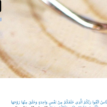
ا
النَّاسُ اتَّقُوا رَبَّكُمُ الَّذِي خَلَقَكُمْ مِنْ نَفْسٍ وَاحِدَةٍ وَخَلَقَ مِنْهَا زَوْجَهَا