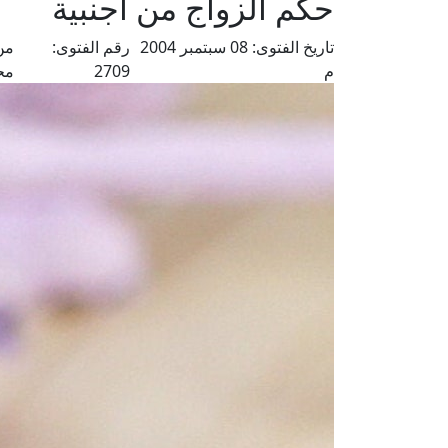
حكم الزواج من أجنبية
تاريخ الفتوى:
08 سبتمبر 2004
رقم الفتوى:
من
م
2709
مح