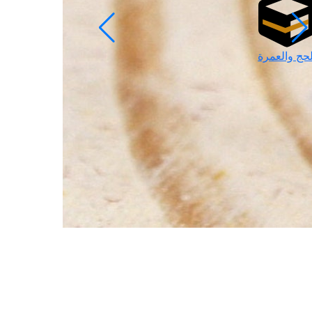
لحج والعمرة
رمضان