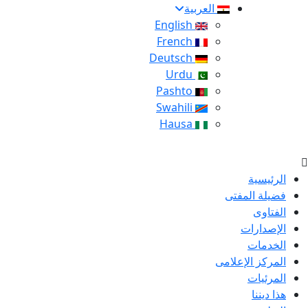
العربية
English
French
Deutsch
Urdu
Pashto
Swahili
Hausa
الرئيسية
فضيلة المفتى
الفتاوى
الإصدارات
الخدمات
المركز الإعلامى
المرئيات
هذا ديننا