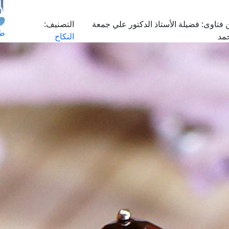
 فتاوى:
فضيلة الأستاذ الدكتور علي جمعة
التصنيف:
طل
مد
النكاح
اس
حج
ال
م
الق