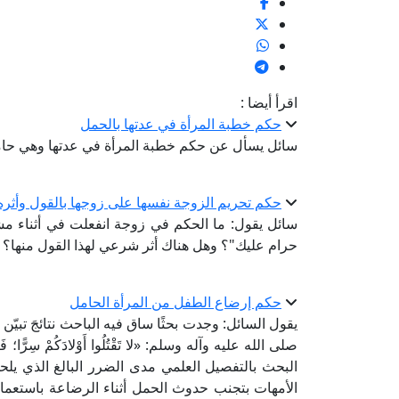
اقرأ أيضا :
حكم خطبة المرأة في عدتها بالحمل
سائل يسأل عن حكم خطبة المرأة في عدتها وهي حامل،
حكم تحريم الزوجة نفسها على زوجها بالقول وأثر
سائل يقول: ما الحكم في زوجة انفعلت في أثناء مشاد
حرام عليك"؟ وهل هناك أثر شرعي لهذا القول منها؟
حكم إرضاع الطفل من المرأة الحامل
يقول السائل: وجدت بحثًا ساق فيه الباحث نتائجَ تبيّن ب
صلى الله عليه وآله وسلم: «لا تَقْتُلُوا أَوْلادَكُمْ سِرًّا؛ فَإِنّ
البحث بالتفصيل العلمي مدى الضرر البالغ الذي يلح
الأمهات بتجنب حدوث الحمل أثناء الرضاعة باستعمال