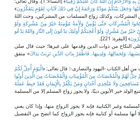
 بِهِ وَالْأَرْحَامَ إِنَّ اللهَ كَانَ عَلَيْكُمْ رَقِيبًا
﴾ [النساء: 1]، وقال تعالى:
يْهَا وَجَعَلَ بَيْنَكُمْ مَوَدَّةً وَرَحْمَةً إِنَّ فِي ذَلِكَ لَآيَاتٍ لِقَوْمٍ يَتَفَكَّرُونَ
﴾
لزواجَ من المشركات، وكذلك زواج المسلمات من المشركين، وحث اللهُ
ْكِحُوا الْمُشْرِكَاتِ حَتَّى يُؤْمِنَّ وَلَأَمَةٌ مُؤْمِنَةٌ خَيْرٌ مِنْ مُشْرِكَةٍ وَلَوْ
مِنٌ خَيْرٌ مِنْ مُشْرِكٍ وَلَوْ أَعْجَبَكُمْ أُولَئِكَ يَدْعُونَ إِلَى النَّارِ وَاللهُ يَدْعُو
كَّرُونَ
﴾ [البقرة: 221].
لى النكاح من ذوات الدين وقدمها على غيرها؛ حيث قال صلى
َلِحَسَبِهَا، وَلِجَمَالِهَا، وَلِدِينِهَا، فَاظْفَرْ بِذَاتِ الدِّينِ تَرِبَتْ يَدَاكَ
» متفق
 من أهل الكتاب -اليهود والنصارى-؛ قال تعالى: ﴿
الْيَوْمَ أُحِلَّ لَكُمُ
مْ حِلٌّ لَهُمْ وَالْمُحْصَنَاتُ مِنَ الْمُؤْمِنَاتِ وَالْمُحْصَنَاتُ مِنَ الَّذِينَ أُوتُوا
َ مُسَافِحِينَ وَلَا مُتَّخِذِي أَخْدَانٍ وَمَنْ يَكْفُرْ بِالْإِيمَانِ فَقَدْ حَبِطَ عَمَلُهُ
، على أن يتبع الولد خير الأبوين دينًا، ولا يجوز زواج المسلم إلا من المسلمة
مسلمة وغير الكتابية فإنه لا يجوز الزواج منها، وإذا كان يعني
 أنها مسلمة أو كتابية فإنه يجوز الزواج كما اتضح من التفصيل