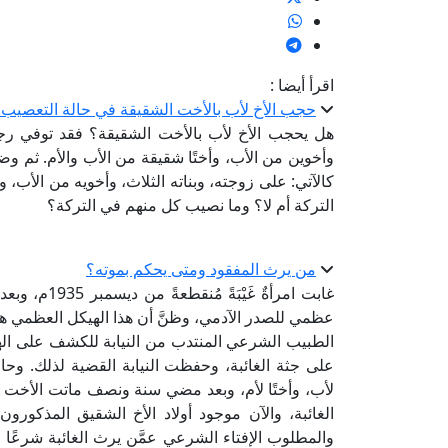
اقرأ أيضا :
حجب الأخ لأب بالأخت الشقيقة في حالة التعصيب م
وأخوين من الأب، وأختًا شقيقة من الأب والأم. ثم وضع
كالآتي: على زوجته، وبناته الثلاث، وأخويه من الأب،
التركة أم لا؟ وما نصيب كل منهم في التركة؟
من يرث المفقود ومتى يحكم بموته؟
غابت امرأةٌ غ
عظمي للصدر الآدمي، وظنَّ أن هذا الهيكل العظمي هو لج
الطبيب الشرعي المنتدب من النيابة للكشف على اله
على جثة الغائبة، وحفظت النيابة القضية لذلك. وحالم
لأب، وأختًا لأم، وبعد مضي سنة ونصف ماتت الأخت 
الغائبة، والآن موجود أولاد الأخ الشقيق المذكورون
والمطلوب الإفتاء الشرعي عمَّن يرث الغائبة شرعًا 