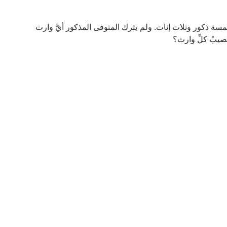
ة ذكور وثلاث إناث. ولم يترك المتوفى المذكور أيَّ وارث
نصيبُ كلِّ وارث؟