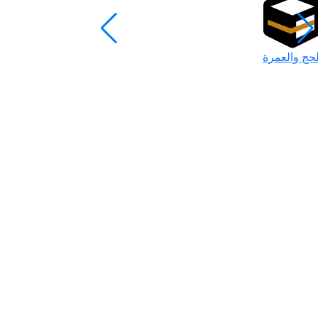
لحج والعمرة
رمضان