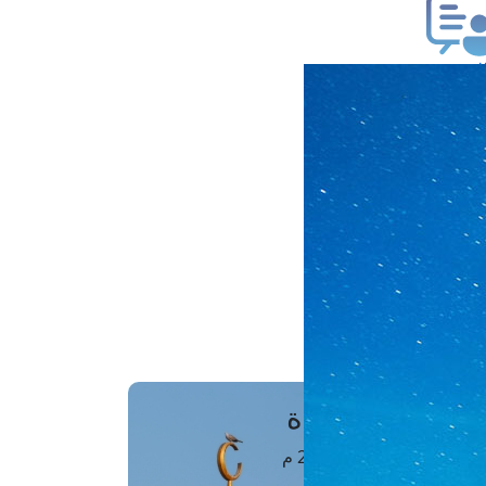
ب فتوى
تعلام عن فتوى
ز موعد
فتوى الهاتفية
َواقِيتُ الصَّـــلاة
اهرة · 08 أغسطس 2026 م