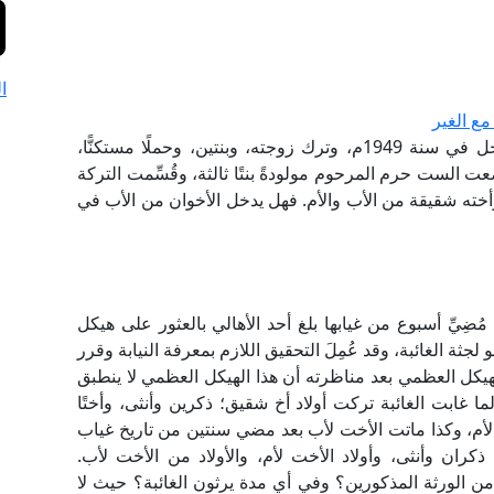
ا
ع الغير
هل يحجب الأخ لأب بالأخت الشقيقة؟ فقد توفي رجل في سنة 1949م، وترك زوجته، وبنتين، وحملًا مستكنًّا،
ت الست حرم المرحوم مولودةً بنتًا ثالثة، وقُسِّمت التركة
 وأخته شقيقة من الأب والأم. فهل يدخل الأخوان من الأب في
َيْبَةً مُنقطعةً من ديسمبر 1935م، وبعد مُضِيِّ أسبوع من غيابها بلغ أحد الأهالي بالعثور على هيكل
ثة الغائبة، وقد عُمِلَ التحقيق اللازم بمعرفة النيابة وقرر
يكل العظمي بعد مناظرته أن هذا الهيكل العظمي لا ينطبق
ا غابت الغائبة تركت أولاد أخ شقيق؛ ذكرين وأنثى، وأختًا
لأم، وكذا ماتت الأخت لأب بعد مضي سنتين من تاريخ غياب
 ذكران وأنثى، وأولاد الأخت لأم، والأولاد من الأخت لأب.
من الورثة المذكورين؟ وفي أي مدة يرثون الغائبة؟ حيث لا