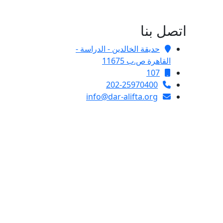
اتصل بنا
حديقة الخالدين - الدراسة -
القاهرة ص.ب 11675
107
202-25970400
info@dar-alifta.org