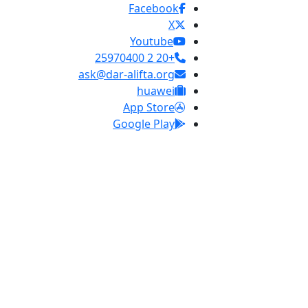
Facebook
X
Youtube
+20 2 25970400
ask@dar-alifta.org
huawei
App Store
Google Play