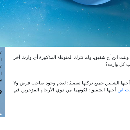
ا
 :42
ا
 :18
ا
 : 1
ا
7
وبنت ابن أخ شقيق. ولم تترك المتوفاة المذكورة أي وارث آخر
ا
يب كل وارث؟
: 43
ا
 :8
أخيها الشقيق جميع تركتها تعصيبًا؛ لعدم وجود صاحب فرض ولا
ت ابن
أخيها الشقيق؛ لكونهما من ذوي الأرحام المؤخرين في