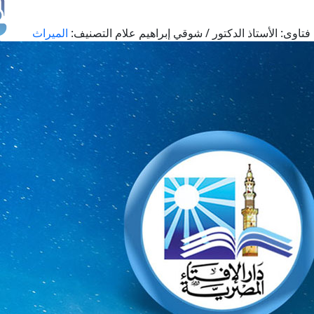
فتاوى:
الأستاذ الدكتور / شوقي إبراهيم علام
التصنيف:
الميراث
طل
اس
حج
ال
م
الق