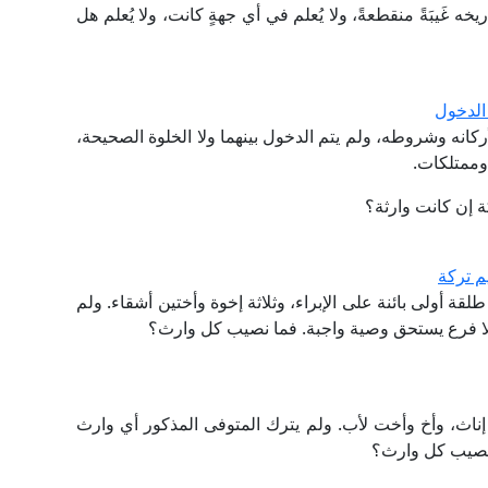
 ديسمبر سنة 1935م إلى يوم تاريخه غَيبَةً منقطعةً، ولا يُعلم في أي جهةٍ كانت، ولا يُعلم هل
الدخول
كانه وشروطه، ولم يتم الدخول بينهما ولا الخلوة الصحيحة،
وممتلكات.
ة إن كانت وارثة؟
م تركة
 أولى بائنة على الإبراء، وثلاثة إخوة وأختين أشقاء. ولم
لا فرع يستحق وصية واجبة. فما نصيب كل وارث؟
إناث، وأخ وأخت لأب. ولم يترك المتوفى المذكور أي وارث
 نصيب كل وارث؟