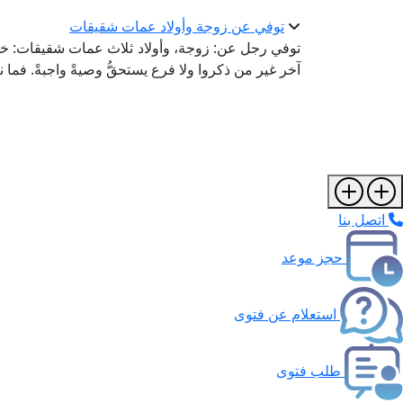
توفي عن زوجة وأولاد عمات شقيقات
توفي رجل عن: زوجة، وأولاد ثلاث عمات شقيقات: خمس
آخر غير من ذكروا ولا فرع يستحقُّ وصيةً واجبةً. فما 
اتصل بنا
حجز موعد
استعلام عن فتوى
طلب فتوى