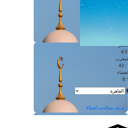
لفجر
4
لشروق
6
لظهر
1
لعصر
4:3
لمغرب
7 
لعشاء
9
عرض مواقيت الصلاة