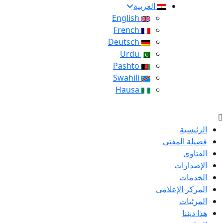
العربية
English
French
Deutsch
Urdu
Pashto
Swahili
Hausa
الرئيسية
فضيلة المفتى
الفتاوى
الإصدارات
الخدمات
المركز الإعلامى
المرئيات
هذا ديننا