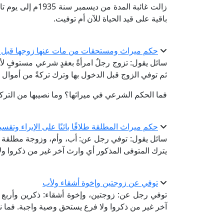
زالت غائبة المدة من
باقية على قيد الحياة للآن أم توفيت.
حكم ميراث ومستحقات من مات عنها زوجها قبل 
سائل يقول: تزوج رجلٌ امرأةً بعقدٍ شرعي مستوفٍ لأر
ثم توفي الزوج قبل الدخول بها وترك تركةً من أموال 
فما الحكم الشرعي في ميراثها؟ وما نصيبها من الترك
حكم ميراث المطلقة طلاقًا بائنًا على الإبراء وتقسي
سائل يقول: توفي رجل عن: أب، وأم، وزوجة مطلقة طلقة
يترك المتوفى المذكور أي وارث آخر غير من ذكروا و
توفي عن زوجتين وإخوة أشقاء ولأب
توفي رجل عن: زوجتين، وإخوة أشقاء: ذكرين وأربع 
آخر غير من ذكروا ولا فرع يستحق وصية واجبة. فما