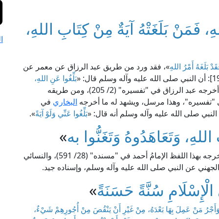
هِ، فَمَنْ بَلَغَتْهُ آيَةٌ مِنْ كِتَابِ اللهِ،
ا
دْ بَلَغَهُ أَمْرُ اللهِ
»، فقد ورد من طريق عبد الرزاق عن معمر عن
بَلِّغُوا عَنِ اللهِ،
». وقد أخرجه عبد الرزاق في "تفسيره" (2/ 205)، ومن طريقه
البخاري
في
نبي صلى الله عليه وآله وسلم أنه قال: «
بَلِّغُوا عَنِّي وَلَوْ آيَةً
».
َ اللهِ، وَتَعَاهَدُوهُ وَتَغَنُّوا به
»
»، فقد أخرجه بهذا اللفظ الإمامُ أحمد في "مسنده" (28/ 591)، والنسائي
ْإِسْلَامِ سُنَّةً حَسَنَةً
»
َأَجْرُ مَنْ عَمِلَ بِهَا بَعْدَهُ، مِنْ غَيْرِ أَنْ يَنْقُصَ مِنْ أُجُورِهِمْ شَيْءٌ،