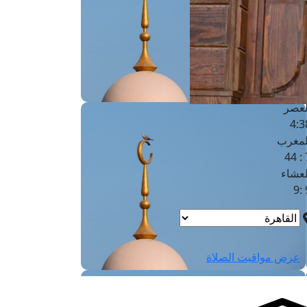
لفجر
4
لشروق
6
لظهر
1
لعصر
4:3
لمغرب
7 
لعشاء
9
عرض مواقيت الصلاة