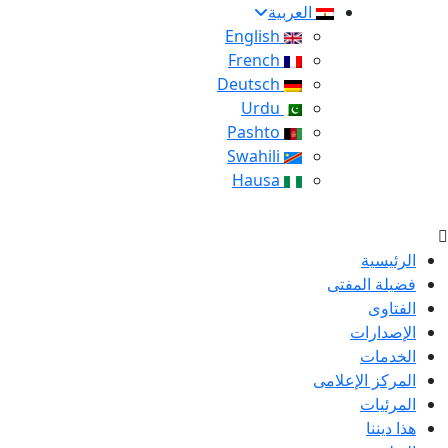
العربية
English
French
Deutsch
Urdu
Pashto
Swahili
Hausa
الرئيسية
فضيلة المفتى
الفتاوى
الإصدارات
الخدمات
المركز الإعلامى
المرئيات
هذا ديننا