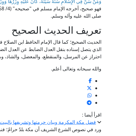
وَمَنْ سَنَّ فِي الْإِسْلَامِ سُنَّةً سَيِّئَةً، كَانَ عَلَيْهِ وِزْرُهَا وَوِ
صلى الله عليه وآله وسلم.
تعريف الحديث الصحيح
الذي يتصل إسناده بنقل العدل الضابط عن العدل الضابط إ
احتراز عن المرسل، والمنقطع، والمعضل، والشاذ، وما 
والله سبحانه وتعالى أعلم.
اقرأ أيضا :
فضل مكة المكرمة وبيان حرمتها وتشريفها بالبيت 
ورد في نصوص الشرع الشريف أن مكة بلدٌ حرامٌ؛ فنر