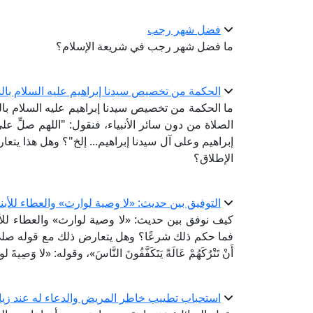
فضل شهر رجب
ما فضل شهر رجب في شريعة الإسلام؟
الحكمة من تخصيص سيدنا إبراهيم عليه السلام بالذك
ما الحكمة من تخصيص سيدنا إبراهيم عليه السلام بالذّ
الصلاة من دون سائر الأنبياء، فنقول: "اللهم صلِّ
إبراهيم وعلى آل سيدنا إبراهيم... إلخ"؟ وهل هذا يتع
الإطلاق؟
التوفيق بين حديث: «لا وصية لوارث» والعطاء للأبنا
كيف نوفق بين حديث: «لا وصية لوارث» والعطاء للأب
فما حكم ذلك شرعًا؟ وهل يتعارض ذلك مع قوله صلى الله عليه وآل
أَنْ تَتْرُكَهُمْ عَالَةً يَتَكَفَّفُونَ النَّاسَ»، وقوله: «لا وَصِيةَ 
استحباب تطييب خاطر المريض والدعاء له عند زيا