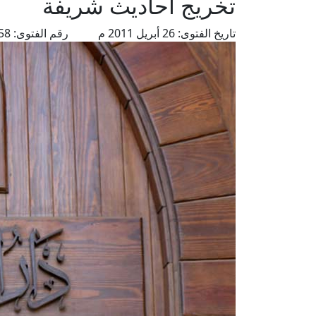
تخريج أحاديث شريفة
تاريخ الفتوى:
26 أبريل 2011 م
رقم الفتوى:
3858