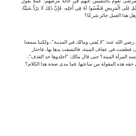
المرضى نقوم بالتنفيس عنهم في حالة مرضهم؛ عملًا بقول
مَرِيضِ فَنَفِّسُوا لَهُ فِي أَجَلِهِ، فَإِنَّ ذَلِكَ لَا يَرُدُّ شَيْئًا،
، وهل هذا العمل جائز شرعًا؟
ي الله عنه: "لا يُفتى ومالك في المدينة"، ولكننا سمعنا
، فطعنت في عفاف الميتة، فالتصقت يدها بها، فاحتار
سد المرأة الميتة؟ حتى قال مالك: "اجلدوها حد القذف"،
ي حقه هذه المقولة من ساعتها. فما مدى صحة هذا الكلام؟