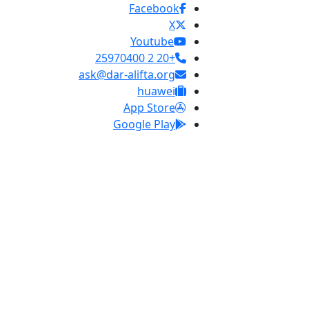
Facebook
X
Youtube
+20 2 25970400
ask@dar-alifta.org
huawei
App Store
Google Play