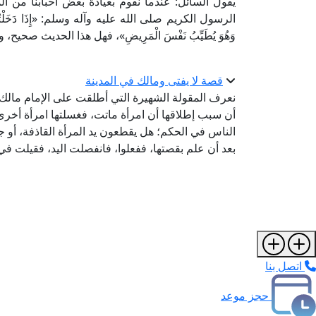
يقول السائل: عندما نقوم بعيادة بعض أحبابنا من 
الرسول الكريم صلى الله عليه وآله وسلم: «إِذَا دَخَلْتُمْ عَلَى الْ
وَهُوَ يُطَيِّبُ نَفْسَ الْمَرِيضِ»، فهل هذا الحديث صحيح
قصة لا يفتى ومالك في المدينة
نعرف المقولة الشهيرة التي أطلقت على الإمام مالك رض
أن سبب إطلاقها أن امرأة ماتت، فغسلتها امرأة أخرى
الناس في الحكم؛ هل يقطعون يد المرأة القاذفة، أو ج
بعد أن علم بقصتها، ففعلوا، فانفصلت اليد، فقيلت ف
اتصل بنا
حجز موعد