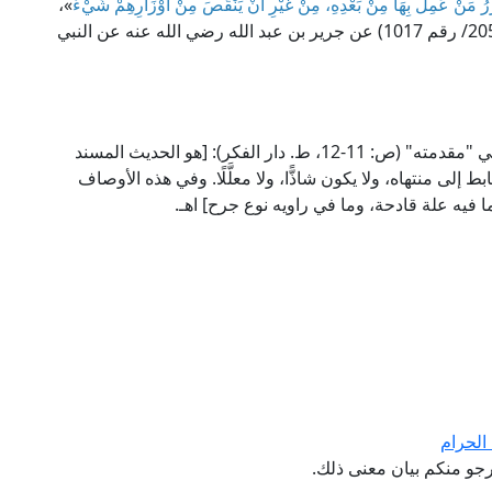
زْرُ مَنْ عَمِلَ بِهَا مِنْ بَعْدِهِ، مِنْ غَيْرِ أَنْ يَنْقُصَ مِنْ أَوْزَارِهِمْ شَيْءٌ
»،
فهو صحيح، أخرجه الإمام مسلم في "صحيحه" (4/ 2058/ رقم 1017) عن جرير بن عبد الله رضي الله عنه عن النبي
الحديث الصحيح؛ كما قال الإمام الحافظ ابن الصلاح في "مقدمته" (ص: 11-12، ط. دار الفكر): [هو الحديث المسند
لى منتهاه، ولا يكون شاذًّا، ولا معلَّلًا. وفي هذه الأوصاف
فيه علة قادحة، وما في راويه نوع جرح] اهـ.
الحرام
جو منكم بيان معنى ذلك.