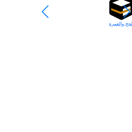
لحج والعمرة
رمضان