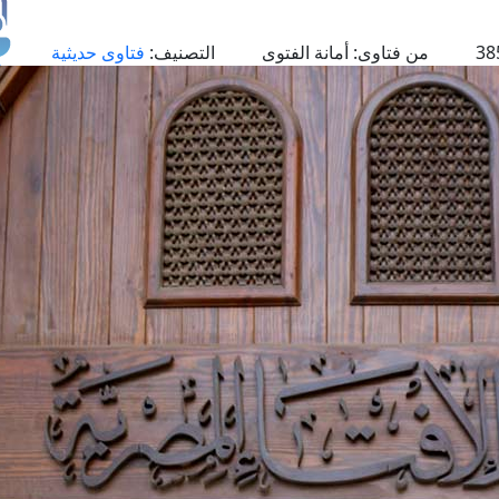
من فتاوى:
أمانة الفتوى
التصنيف:
فتاوى حديثية
طل
اس
حج
ال
م
الق