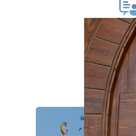
ب فتوى
تعلام عن فتوى
ز موعد
فتوى الهاتفية
َواقِيتُ الصَّـــلاة
اهرة · 07 أغسطس 2026 م