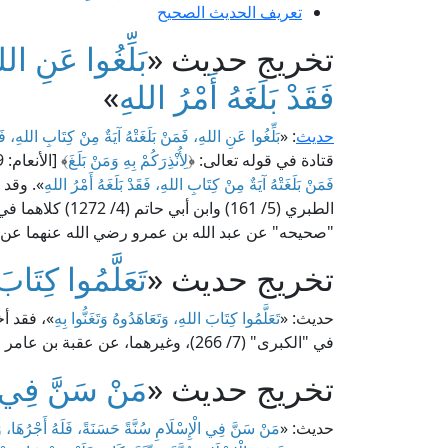
تعريف الحديث الصحيح
تخريج حديث «
بَلِّغُوا عَنِ الل
فَقَدْ بَلَغَهُ أَمْرُ اللهِ
»
حديث
: «
بَلِّغُوا عَنِ اللهِ، فَمَنْ بَلَغَتْهُ آيَةٌ مِنْ كِتَابِ اللهِ، فَقَ
قتادة في قوله تعالى: ﴿
لِأُنْذِرَكُمْ بِهِ وَمَنْ بَلَغَ
﴾ [الأنعام: 19]: أن النبي صلى الله عليه وآله وسلم قال: «
فَمَنْ بَلَغَتْهُ آيَةٌ مِنْ كِتَابِ اللهِ، فَقَدْ بَلَغَهُ أَمْرُ اللهِ
الطبري (5/ 161) وابن أبي حاتم (4/ 1272) كلاهما في "تفسيره"، وهذا مرسل، ويشهد له ما أخرجه
"صحيحه" عن عبد الله بن عمرو رضي الله عنهما عن ال
تخريج حديث «
تَعَلَّمُوا كِتَاب
حديث: «
تَعَلَّمُوا كِتَابَ اللهِ، وَتَعَاهَدُوهُ وَتَغَنُّوا بِهِ
في "الكبرى" (7/ 266)، وغيرهما، عن عقبة بن عامر الجهني عن النبي صلى الله عليه وآله وسلم، وإسناده جيد.
تخريج حديث «
مَنْ سَنَّ فِي ال
حديث: «
مَنْ سَنَّ فِي الْإِسْلَامِ سُنَّةً حَسَنَةً، فَلَهُ أَجْرُهَا، و