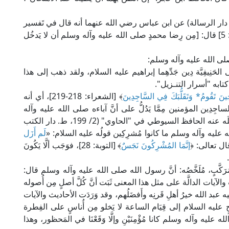
د الإمام الطَّبَرِيُّ في "تفسيره" (24/ 487، ط. دار الرسالة) عن ابن عباس رضي الله عنهما أنه قال في تَفسير
﴾ [الضحى: 5] قال: [مِن رِضا محمدٍ صلى الله عليه وآله وسلم أن لا يَدخُل
ي صلى الله عليه وآله وسلم:
 الحَنِيفِيَّة دِين جَدِّهِما إبراهيم عليه السلام، ولقد ذهب إلى هذا
كتابه "أسرار التنـزيل".
ِينَ تَقُومُ* وَتَقَلُّبَكَ فِي السَّاجِدِينَ
﴾ [الشعراء: 218-219]، أي أنه
جِدِين المؤمنين مِمَّا يَدُلُّ على أنَّ آباءه صلى الله عليه وآله
وسلم لم يكونوا مشركِين؛ قال الإمام الرازِي فيما نَقَلَه عنه الحافظ السيوطي في "الحاوي" (2/ 199، ط. دار الكتب
ى الله عليه وآله وسلم ما كانوا مُشرِكِين قولُه عليه السلام: «
لَم أَزَل
ال تعالى: ﴿
إنَّمَا المُشْرِكُونَ نَجَسٌ
﴾ [التوبة: 28]، فوَجَب ألَّا يَكُونَ
رَكَّبٍ، مُلَخَّصُه: أنَّ رسول الله صلى الله عليه وآله وسلم قال:
لآيات الدالَّة على مثل هذا المعنى ثَبَت أنَّ كُلَّ أصلٍ مِن أُصوله
د الله خيرُ أهلِ قَرنِه وأَفضَلُهم، وقد وَرَدَت الأحاديث والآيات
نوحٍ عليه السلام إلى قِيَام الساعة لا يَخلو مِن أُناسٍ على الفِطرة
ليه وآله وسلم كانا مُؤْمِنَيْنِ وإلَّا وَقَعْنَا في المَحظور، وهذا