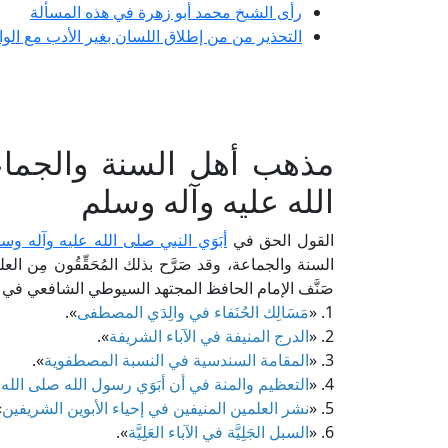
رأى الشيخ محمد أبو زهرة في هذه المسألة
التحذير من من إطلاق اللسان بغير الأدب مع الو
مذهب أهل السنة والجما
الله عليه وآله وسلم
القول الحق في
أبَوَي النبي صلى الله عليه وآله وسلم
السنة والجماعة، وقد صَرَّح بذلك المُحَقِّقُون مِن العلما
صَنَّف الإمام الحافظ المجتهد السيوطي الشافعي في 
1. «
مَسَالِك الحُنَفاء في والِدَي المصطفى
».
2. «
الدرج المنيفة في الآباء الشريفة
».
3. «
المقامة السندسية في النسبة المصطفوية
».
4. «
التعظيم والمنة في أن أبَوَي رسول الله صلى الله
5. «
نشر العلمين المنيفين في إحياء الأبوين الشريفين
.
6. «
السبل الجَلِيَّة في الآباء العَلِيَّة
».