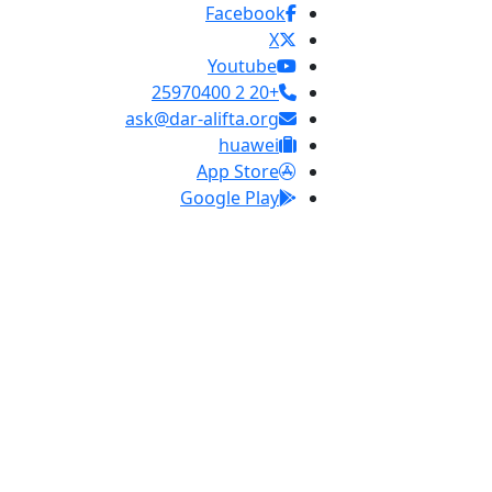
Facebook
X
Youtube
+20 2 25970400
ask@dar-alifta.org
huawei
App Store
Google Play