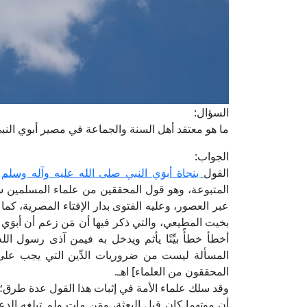
السؤال:
ما هو معتقد أهل السنة والجماعة في مصير أبوي النب
الجواب:
القول
بنجاة أبوَي النبي صلى الله عليه وآله وسلم
ه
المتبوعة، وهو قول المحققين من علماء المسلمين سلف
عبر العصور، وعليه الفتوى بدار الإفتاء المصرية، كم
بخيت المطيعي، والتي ذكر فيها أن مَن زعم أن أبوَي 
أخطأ خطأً بيِّنًا يأثم ويدخل به فيمن آذى رسول الل
المسألة ليست من ضروريات الدِّين التي يجب على 
المحققون من العلماء] اهـ.
وقد سلك علماء الأمة في إثبات هذا القول عدة طرق؛ 
أن موتهما كان قبل البعثة، ومَن مات ولم تبلغه الدعوة