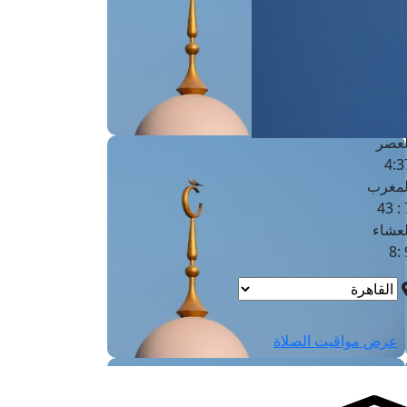
لفجر
4
لشروق
6
لظهر
1
لعصر
4:3
لمغرب
7 
لعشاء
9
عرض مواقيت الصلاة