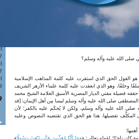
ا
 :42
ا
 :18
ا
 : 1
ا
7
ي صلى الله عليه وآله وسلم؟
ا
: 43
و القول الحق الذي استقرت عليه كلمة المذاهب الإسلامية
ا
ًا وخلفًا، وهو الذي انعقدت عليه كلمة علماء الأزهر الشريف
 :8
ا حققه فضيلة مفتي الديار المصرية الأسبق العلامة الشيخ محمد
المصطفى صلى الله عليه وآله وسلم ليسا مِن أهل الإيمان: [قد
ه صلى الله عليه وآله وسلم، ولكن لا يُحكَم عليه بالكفر؛ لأن
المكلَّف تفصيلها. هذا هو الحق الذي تقتضيه النصوص وعليه
أهمها:
 كان ناجيًا؛ لقوله تعالى: ﴿
وَمَا كُنَّا مُعَذِّبِينَ حَتَّى نَبْعَثَ رَسُولًا
﴾