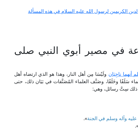
الدين الكريمين لرسول الله عليه السلام في هذه المسألة
عة في مصير أبوي النبي صلى
 أنهما ناجِيَان
ولَيْسَا مِن أهل النار، وهذا هو الذي ارتضاه أهل
ء سَلَفًا وخَلَفًا، وصَنَّف العلماء المُصَنَّفات في بَيَان ذلك، حتى
ذلك سِتَّ رسائل، وهي:
 عليه وآله وسلم في الجنة
».
»