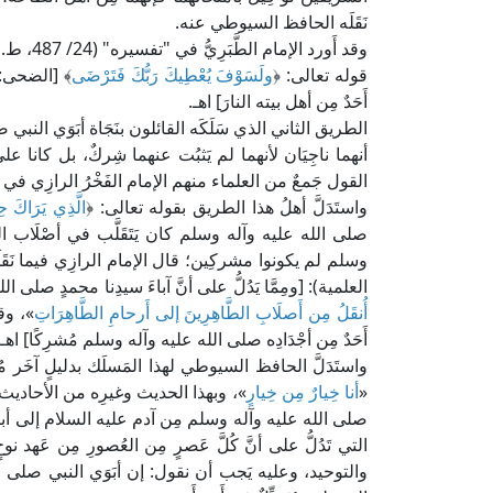
نَقَلَه الحافظ السيوطي عنه.
وقد أَور
قوله تعالى: ﴿
ولَسَوْفَ يُعْطِيكَ رَبُّكَ فَتَرْضَى
أَحَدٌ مِن أهل بيته النارَ] اهـ.
الطريق الثاني الذي سَلَكَه القائلون بنَجَاة أبَوَي النب
أنهما ناجِيَان لأنهما لم يَثبُت عنهما شِركٌ، بل كانا على
القول جَمعٌ من العلماء منهم الإمام الفَخْرُ الرازِي في 
واستَدَلَّ أهلُ هذا الطريق بقوله تعالى: ﴿
الَّذِي يَرَاكَ ح
صلى الله عليه وآله وسلم كان يَتَقَلَّب في أصْلَاب السا
العلمية): [ومِمَّا يَدُلُّ على أنَّ آباءَ سيدِنا محمدٍ صل
أُنقَلُ مِن أَصلَابِ الطَّاهِرِينَ إلى أَرحامِ الطَّاهِرَاتِ
»، وق
أَحَدٌ مِن أجْدَادِه صلى الله عليه وآله وسلم مُشرِكًا] اهـ.
واستَدَلَّ الحافظ السيوطي لهذا المَسلَك بدليلٍ آخَر مُ
«
أنا خِيارٌ مِن خِيارٍ
»، وبهذا الحديث وغيرِه من الأحاديث وا
صلى الله عليه وآله وسلم مِن آدم عليه السلام إلى أبيه عب
التي تَدُلُّ على أنَّ كُلَّ عَصرٍ مِن العُصورِ مِن عَهد 
والتوحيد، وعليه يَجب أن نقول: إن أبَوَي النبي صلى الله ع