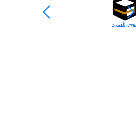
لحج والعمرة
رمضان