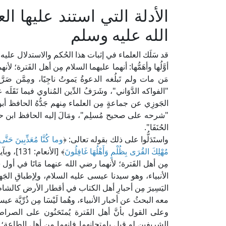
الأدلة التي استند عليها ا
الله عليه وسلم
قد سَلَك العلماء في إثبات هذا الحُكم والاستدلال عليه عِدّ
أوَّلُها وأهَمُّها: أنهما عليهما السلام مِن أهل الفَترة؛ لأنه
مَن مات ولم تَبلُغه الدعوةُ يَموتُ ناجِيًا، ومِمَّن صَرَّ
"الفواكه الدَّوَاني"، وشَرَفُ الدِّين المُناوي فيما نَق
الجَوزِي عن جماعةٍ مِن العلماء مِنهم جَدُّهُ الحافظ أبو الف
"شرحه على صحيح مُسلِم"، ومَالَ إليه الحافظ ابن حج
الحُنَفَا".
واستَدَلُّوا على ذلك بقوله تعالى: ﴿
وما كُنَّا مُعَذِّبِينَ حَتَّى
مُهْلِكَ القُرَى بِظُلْمٍ وَأَهْلُهَا غَافِلُونَ
﴾ [الأن
مِن أهل الفَترة؛ لأنهما رضي الله عنهما مَاتَا في أول شبابهما 
الأنبياء، وهو سيدنا عيسى عليه السلام، ولِإطباقِ الجَهلِ في 
اليَسِيرَ مِن أحبارِ أهل الكتاب في أقطار الأرض كالشام وغيره
معه البحثُ عن أخبار الأنبياء، وهُما لَيْسَا مِن ذُرِّيَّة ع
وعلى القول بأنَّ أهل الفَترة يُمتَحَنُون على الصرا
الشريفين لو قِيل بامتحانهما فإنهما مِن أهل الطاعة؛ ق