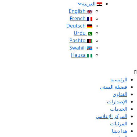
العربية
English
French
Deutsch
Urdu
Pashto
Swahili
Hausa
الرئيسية
فضيلة المفتى
الفتاوى
الإصدارات
الخدمات
المركز الإعلامى
المرئيات
هذا ديننا