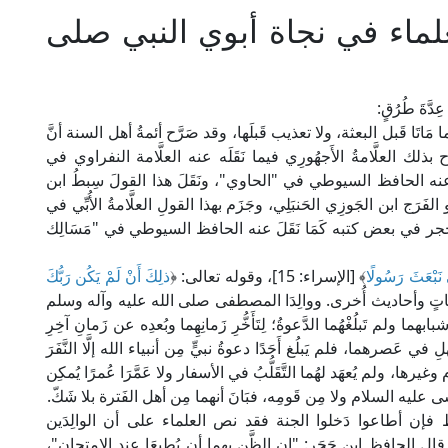
لعلماء في نجاة أبوي النبي صلى
َةَ طُرُقٍ:
ما مَاتَا قَبل البعثة، ولا تعذيب قَبلَها، وقد صَرَّح أئمةُ أهل السنة أنَّ
ح بذلك العلَّامةُ الأَجهُورِي فيما نَقَلَه عنه العلَّامة النفراوي في
َلَه عنه الحافظ السيوطي في "الحاوي"، ونَقَلَ هذا القولَ سِبطُ ابن
َرَج ابن الجَوزِي الحَنبَلِي، وجَزَم بهذا القولِ العلَّامةُ الأُبِّي في
ر في بعض كتبه كَمَا نَقَلَ عنه الحافظ السيوطي في "مَسَالِك
 نَبْعَثَ رَسُولًا
﴾ [الإسراء: 15]، وقوله تعالى: ﴿
ذلِكَ أَنْ لَمْ يَكُن رَبُّكَ
عام: 131]، وبآياتٍ وأحاديث أُخرى. ووالِدَا المصطفى صلى الله عليه وآله وسلم
ولم تَبلُغْهُما الدَّعوةُ؛ لِتَأَخُّرِ زَمانِهِما وبُعدِه عن زَمانِ آخِرِ
عَصرهما، فلم يَبلُغ أَحَدًا دعوةُ نبيٍّ مِن أنبياء الله إلَّا النَّفَرَ
ا، ولم يُعهَد لهُما التَّقَلُّبُ في الأسفار ولا عَمَّرَا عُمرًا يُمكِن
يسى عليه السلام ولا مِن قَومِه، فبَانَ أنهما مِن أهل الفَترة بلا شَكّ.
ط فإن أطاعوا دَخلوا الجنة فقد نص العلماء على أن الوالِدَين
ال الحافظ ابن حَجَر: "إن الظَّن بهما أن يُطيعَا عند الامتحان"،