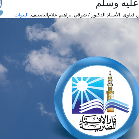
 عليه وسلم
 فتاوى:
الأستاذ الدكتور / شوقي إبراهيم علام
التصنيف:
النبوات
طل
اس
حج
ال
م
الق