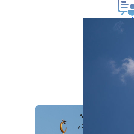
ب فتوى
تعلام عن فتوى
ز موعد
فتوى الهاتفية
َواقِيتُ الصَّـــلاة
اهرة · 08 أغسطس 2026 م