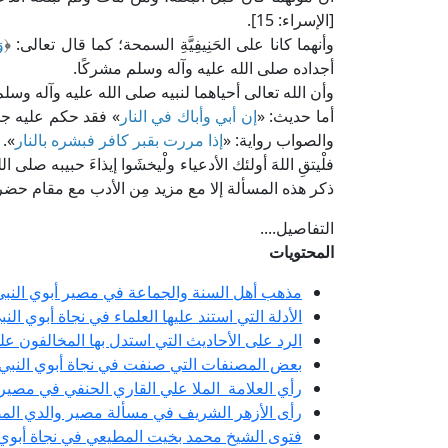
[الإسراء: 15].
وأنهما كانا على الحَنِيفِيَّةِ السمحة؛ كما قال تعالى: ﴿
و
أجداده صلى الله عليه وآله وسلم مشركًا.
وأن الله تعالى أحياهما لنبيه صلى الله عليه وآله وسل
أما حديث: «
إن أبي وأباك في النار
» فقد حكم عليه جما
والصواب رواية: «
إذا مررت بقبر كافر فبشره بالنار
».
فلْيتقِ اللهَ أولئك الأدعياء ولْيخشَوا إيذاءَ حبيبه صلى 
ذكر هذه المسألة إلا مع مزيد مِن الأدب مع مقام حضر
التفاصيل....
المحتويات
مذهب أهل السنة والجماعة في مصير أبوي النبي
الأدلة التي استند عليها العلماء في نجاة أبوي ال
الرد على الأحاديث التي استدل بها المخالفون عل
بعض المصنفات التي صنفت في نجاة أبوي النبي 
رأي العلامة الملا علي القاري الحنفي في مصير 
رأى الأزهر الشريف في مسألة مصير والدي الم
فتوى الشيخ محمد بخيت المطيعي في نجاة أبوي ا