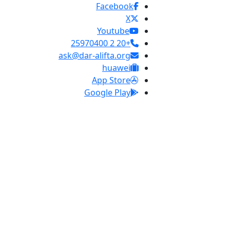
Facebook
X
Youtube
+20 2 25970400
ask@dar-alifta.org
huawei
App Store
Google Play