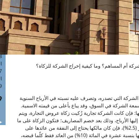
ا
 :40
ا
 :17
ا
 : 1
ا
8
ا
ركة أم المساهم؟ وما كيفية إخراج الشركة للزكاة؟
: 45
ا
 :10
ركة التي تصدره، وتصرف عليه نسبته في الأرباح السنوية
سمعة الشركة في السوق، وقد يباع بأعلى من قيمته الاسمية.
ا: فإن كانت الشركة تجارية زُكيت زكاة عروض التجارة، ويتم
يها الأرباح، وذلك بعد خصم المصاريف؛ فتكون الزكاة على ما
يسمى بـ"رأس المال العامل"، وذلك بنسبة ربع العشر (2.5%)، فإن كان مالكها يحتاج إلى النفقة من عائدها على
حاجاته الضرورية، فلا حرج عليه حينئذ في إخراج زكاتها بنسبة عشرة في المائة (10%) من العائد فقط كلّما قبضه،