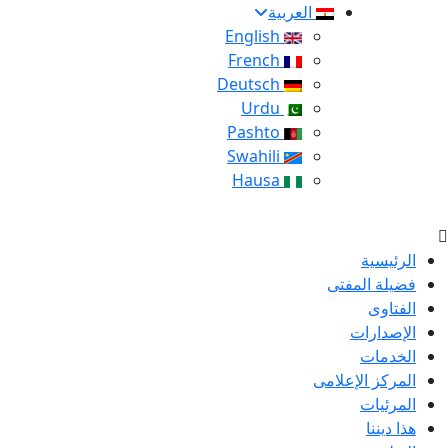
العربية
English
French
Deutsch
Urdu
Pashto
Swahili
Hausa
الرئيسية
فضيلة المفتى
الفتاوى
الإصدارات
الخدمات
المركز الإعلامى
المرئيات
هذا ديننا