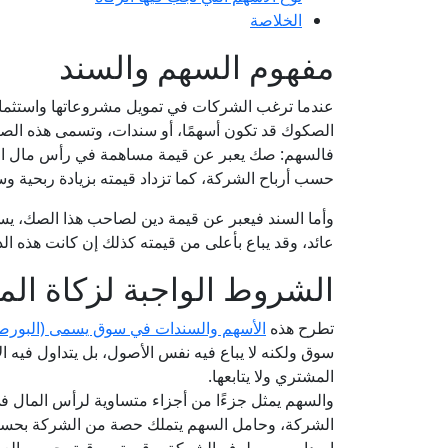
الخلاصة
مفهوم السهم والسند
عندما ترغب الشركات في تمويل مشروعاتها واستثمار
الصكوك قد تكون أسهمًا، أو سندات، وتسمى هذه الصكوك
فالسهم: صك يعبر عن قيمة مساهمة في رأس مال الشر
حسب أرباح الشركة، كما تزداد قيمته بزيادة ربحية و
وأما السند فيعبر عن قيمة دين لصاحب هذا الصك، ي
عائد، وقد يباع بأعلى من قيمته كذلك إن كانت هذه ال
الشروط الواجبة لزكاة الم
تطرح هذه
الأسهم والسندات في سوق يسمى (البورص
سوق ولكنه لا يباع فيه نفس الأصول، بل يتداول فيه الأ
المشتري ولا يتابعها.
والسهم يمثل جزءًا من أجزاء متساوية لرأس المال ف
الشركة، وحامل السهم يتملك حصة من الشركة بحسب ق