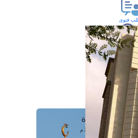
ب فتوى
تعلام عن فتوى
ز موعد
فتوى الهاتفية
َواقِيتُ الصَّـــلاة
اهرة · 06 أغسطس 2026 م