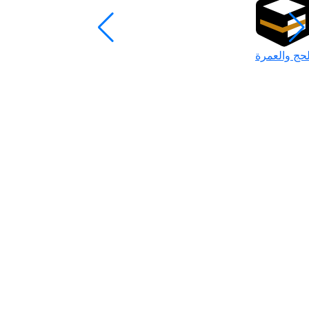
لحج والعمرة
رمضان