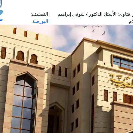
فتاوى:
الأستاذ الدكتور / شوقي إبراهيم
التصنيف:
طل
م
البورصة
اس
حج
ال
م
الق