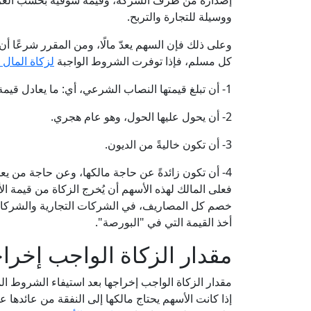
إصداره من طرف الشركة، وقيمة سوقية بحسب العرض و
ووسيلة للتجارة والتربح.
وعلى ذلك فإن السهم يعدّ مالًا، ومن المقرر شرعًا 
كل مسلم، فإذا توفرت الشروط الواجبة
لزكاة المال
1- أن تبلغ قيمتها النصاب الشرعي، أي: ما يعادل قيمة 85 جرامًا من الذهب عيار 21 بسعر الشراء.
2- أن يحول عليها الحول، وهو عام هجري.
3- أن تكون خاليةً من الديون.
4- أن تكون زائدةً عن حاجة مالكها، وعن حاجة من يعولهم.
فعلى المالك لهذه الأسهم أن يُخرج الزكاة من قيمة الأس
خصم كل المصاريف، في الشركات التجارية والشركات 
أخذ القيمة التي في "البورصة".
مقدار الزكاة الواجب إخرا
إذا كانت الأسهم يحتاج مالكها إلى النفقة من عائدها ع