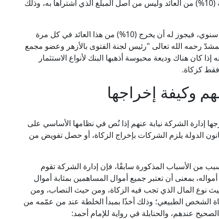
حينئذ بنسبة (10%) من العائد وليس من أصل المبلغ الذي اشتراها به، وذلك
فإن كان يقبض العائد بشكل شهري، أو ربع سنوي، أو سنوي، فيجوز له أن يخرج (10%) من هذا العائد في كل مرة
المشدّ رحمه الله تعالى "رئيس لجنة الفتوى بالأزهر وعضو مجمع
ه إذا كان هناك وديعة محبوسة أذهبها البنك لأنواع الاستثمار
هم وكيفة إخراجها
جها إدارة الشركة نيابة عنهم إذا نُص في نظامها الأساسي على
انون الدولة يلزم الشركات بإخراج الزكاة، أو حصل تفويض من
سبب من الأسباب المذكورة سابقًا، فإن إدارة الشركة تقوم
واله، بمعنى أن تعتبر جميع أموال المساهمين بمثابة أموال
حيث نوع المال الذي تجب فيه الزكاة، ومن حيث النصاب، ومن
ة الشخص الطبيعي؛ وذلك أخذًا بمبدأ الخلطة عند من عمّمه من
لصحيح عندهم، والحنابلة في رواية للإمام أحمد: