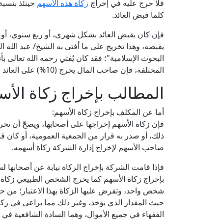
فلا حرج عليه في إخراج
زكاة هذه الأسهم
كلما قبض العائد.
يقبضه، وهذا تخريج على ما أفتى به الشيخ/ عبد الله 
البحوث الإسلامية"؛ فقد كان يُفتي رحمه الله تعالى بأن
المختلفة، فإن صاحب المال يخرج (10%) على العائد فقط كزكاة.
المطالب بإخراج زكاة الأس
أما عن المكلف بإخراج زكاة الأسهم:
فإن زكاة الأسهم إخراجها على أصحابها، ويصحّ أن تخر
ذلك، أو صدر به قرار من الجمعية العمومية، أو كان ق
صاحب الأسهم لإخراج إدارة الشركة زكاة أسهمه.
فإذا قامت الشركة بإخراج الزكاة نيابة عن أصحابها ل
بإخراج زكاة الأسهم كما يخرج الشخص الطبيعي زكاة أم
شخص واحد، وتفرض عليها الزكاة بهذا الاعتبار؛ من 
حيث المقدار الذي يؤخذ، وغير ذلك مما يراعى في زكا
الفقهاء في جميع الأموال، وهما السادة الشافعية في ا