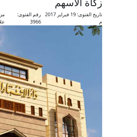
زكاة الأسهم
تاريخ الفتوى:
19 فبراير 2017
رقم الفتوى:
من 
م
3966
علا