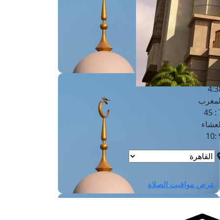
لفجر
4
لشروق
6
لظهر
1
لعصر
4:3
لمغرب
7 
لعشاء
9
عرض مواقيت الصلاة