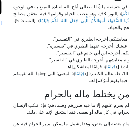
ي حقيقته ملكٌ لله تعالى أباح الله لعباده التمتع به في الوجوه
اكُمْ
﴾ [النور: 33]، وهو عصب الحياة وقوامها؛ فبه تتحقق مصالح
ْتُوا السُّفَهَاءَ أَمْوَالَكُمُ الَّتِي جَعَلَ اللهُ لَكُمْ قِيَامًا
﴾ [النساء: 5]،
ا
ج والجهاد.
 معايشكم. أخرجه الطبري في "التفسير".
م عيشك. أخرجه عنهما الطبري في "تفسيره".
لكم. أخرجه ابن أبي حاتم في "التفسير".
قوام معايشهم. أخرجه الطبري في "التفسير".
قِيَامًا
﴾: قوامًا لمعاشكم] اهـ.
قِيَامًا
﴾: المعنى: التي جعلها الله تقيمكم
فبها يقوم أمْرُكم] اهـ.
 من يختلط ماله بالحرام
لم يحرم عليهم إلا ما فيه ضررهم وفسادهم؛ فإذا تنكب الإنسان
حرام، في كل ماله أو بعضه، فقد استحق الإثم على ذلك.
مام بعضه إلى بعض، وهذا يشمل ما يمكن تمييز الحرام فيه عن