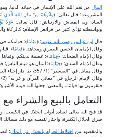
المال
من نعم الله على الإنسان في حياته الدنيا، وهو ف
المشروعة؛ قال تعالى: ﴿
وَآتُوهُمْ مِنْ مَالِ اللهِ الَّذِي آتَ
العباد، وبه المعاش والارتياش؛ قال تعالى: ﴿
وَلَا تُؤ
وبواسطته تؤدَّى كثير من فرائض الإسلام؛ كالزكاة والح
قال
ابن عباس رضي الله عنهما
: ﴿
قِيَامًا
﴾: قوامكم في
وقال الإمامان الحسن البصري ومجاهد: ﴿
قِيَامًا
﴾: قيا
وقال الإمام الضحاك: ﴿
قِيَامًا
﴾: عصمة لدينكم، وقيامًا 
وقال الإمام السدي: ﴿
قِيَامًا
﴾: المال هو قيام الناس؛ 
وقال مقاتل في "التفسير" (1/ 357، ط. دار إحياء التراث): [﴿
وقال الإمام الزجاج في "معاني القرآن وإعرابه" (2/ 14، ط. عالم الكتب): [﴿
فتقومون بها قيامًا.. والمعنى: جعلها الله قيمة الأشياءِ؛ 
التعامل بالبيع والشراء مع
قد فتح الله تعالى لعباده أبواب الحلال في الكسب، و
طرق الحلال الكثيرة، واختار لنفسه مع ذلك مسالك ال
والمقصود من
اختلاط الحرام بالحلال في المال
: انض