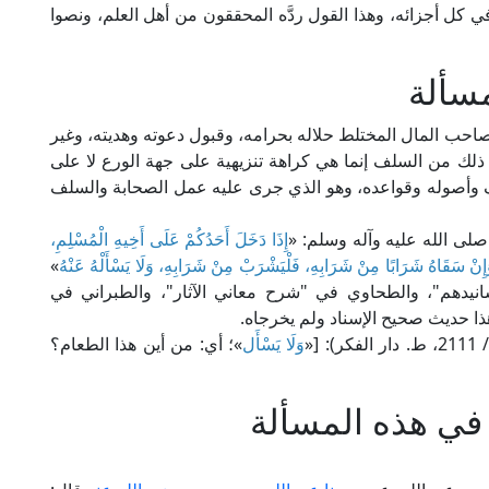
 أجزائه، وهذا القول ردَّه المحققون من أهل العلم، ونصوا
مسألة
صاحب المال المختلط حلاله بحرامه، وقبول دعوته وهديته، وغير
ذلك من السلف إنما هي كراهة تنزيهية على جهة الورع لا على
يف وأصوله وقواعده، وهو الذي جرى عليه عمل الصحابة والسلف
لى الله عليه وآله وسلم: «
إِذَا دَخَلَ أَحَدُكُمْ عَلَى أَخِيهِ الْمُسْلِمِ،
َإِنْ سَقَاهُ شَرَابًا مِنْ شَرَابِهِ، فَلْيَشْرَبْ مِنْ شَرَابِهِ، وَلَا يَسْأَلْهُ عَنْهُ
»
انيدهم"، والطحاوي في "شرح معاني الآثار"، والطبراني في
ا حديث صحيح الإسناد ولم يخرجاه.
وَلَا يَسْأَل
»؛ أي: من أين هذا الطعام؟
في هذه المسألة