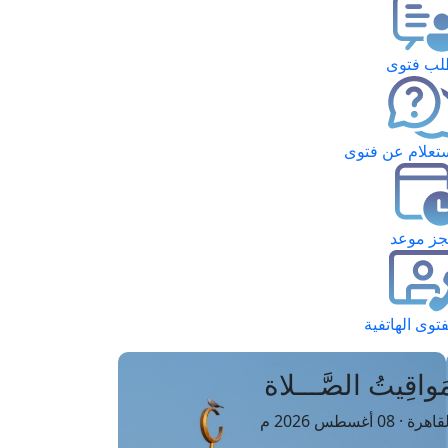
ب فتوى
تعلام عن فتوى
ز موعد
فتوى الهاتفية
َواقِيتُ الصَّـــلاة
اهرة · 08 أغسطس 2026 م