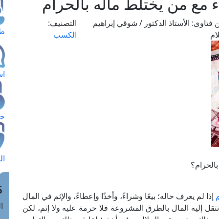
ء مع من يختلط ماله بالحرام
 فتاوى:
الأستاذ الدكتور / شوقي إبراهيم
التصنيف:
طل
ام
الكسب
اس
حج
ال
بالحرام؟
م
م
إذا لم يعرف حاله؛ بيعًا وشراءً، وأخذًا وإعطاءً، والإثم في المال
الق
نتقل إليه المال بالطرق المشروعة فلا حرمة عليه ولا إثم، لكن