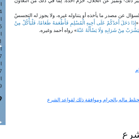
ر ذلك- وتميز عن الحلال، حرُم أخذه؛ لِمَا في ذلك من التعاون
ا
 :42
السؤال عن مصدر ما يأخذه أو يتناوله غيره، ولا يجوز له التجسسُ
ا
«
إِذَا دَخَلَ أَحَدُكُمْ عَلَى أَخِيهِ الْمُسْلِمِ فَأَطْعَمَهُ طَعَامًا، فَلْيَأْكُلْ مِنْ
 :18
يَشْرَبْ مِنْ شَرَابِهِ وَلَا يَسْأَلْهُ عَنْهُ
» رواه أحمد وغيره.
ا
 : 1
ا
7
ا
م
: 43
ا
 :8
يختلط ماله بالحرام وموافقة ذلك لقواعد الشرع
شرع