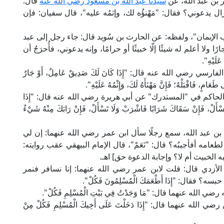
بن عبد الله، عن
سيدنا عبد الله بن مسعود رضي الله عنه
قال:
زال يدعوني؟ فقال: "مَهْنؤُه لك، وإثمُه عليه"، قال سفيان: فإن
لإيمان"، ولفظه: عن الحارث بن سُويد قال: جاء رجل إلى عبد
لا أعلم له شيئًا إلّا خبيثًا أو حرامًا، وإنه يدعوني، فأُحرَجُ أن
عَلَيْهِ".
ضي الله عنه قال: "إِذَا كَانَ لَكَ صَدِيقٌ عَامِلٌ، أَوْ جَارٌ
َعَامٍ، فَاقْبَلْهُ؛ فَإِنَّ مَهْنَأَهُ لَكَ، وَإِثْمُهُ عَلَيْهِ".
لحاكم في "المستدرك" عن أبي هريرة رضي الله عنه قال: "إِذَا
سْأَلْ، فَإِنْ سَقَاكَ شَرَابًا فَاشْرَبْ وَلَا تَسْأَلْ، فَإِنْ رَابَكَ مِنْهُ شَيْءٌ
ن عبد الله، سمع رجلًا سأل ابن عمر رضي الله عنهما: إن لي
طعامه أفأجيبُه؟ قال: "نَعَمْ"، قال الإمام البيهقي عقب روايته:
 الخبيث أم لا؟ وإجابة الدعوة حق] اهـ.
لأزدي قال: قلت لابن عمر رضي الله عنهما: إنا نسافر فنمر
 فقال: "إِذَا أَطْعَمَكَ الْمُسْلِمُونَ فَكُلْ".
الله عنهما قال: "مَا وَجَدْتُ فِي بَيْتِ الْمُسْلِمِ فَكُلْ".
ه عنهما قال: "إِذَا دَخَلْتَ عَلَى أَخِيكَ الْمُسْلِمِ فَكُلْ مِنْ