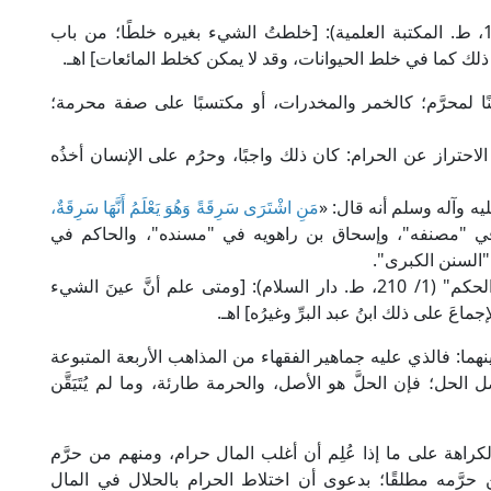
قال العلامة الفيومي في "المصباح المنير" (1/ 177، ط. المكتبة العلمية): [خلطتُ الشيء بغيره خلطًا؛ من باب
لك كما في خلط الحيوانات، وقد لا يمكن كخلط المائعات] اهـ.
ًا لمحرَّم؛ كالخمر والمخدرات، أو مكتسبًا على صفة محرمة؛
احتراز عن الحرام: كان ذلك واجبًا، وحرُم على الإنسان أخذُه
يه وآله وسلم أنه قال: «
مَنِ اشْتَرَى سَرِقَةً وَهُوَ يَعْلَمُ أَنَّهَا سَرِقَةٌ،
في "مصنفه"، وإسحاق بن راهويه في "مسنده"، والحاكم في
السنن الكبرى".
قال الحافظ ابن رجب الحنبلي في "جامع العلوم والحكم" (1/ 210، ط. دار السلام): [ومتى علم أنَّ عينَ الشيء
جماعَ على ذلك ابنُ عبد البرِّ وغيرُه] اهـ.
بينهما: فالذي عليه جماهير الفقهاء من المذاهب الأربعة المتبوعة
الحل؛ فإن الحلَّ هو الأصل، والحرمة طارئة، وما لم يُتَيَقَّن
راهة على ما إذا عُلِم أن أغلب المال حرام، ومنهم من حرَّم
 حرَّمه مطلقًا؛ بدعوى أن اختلاط الحرام بالحلال في المال