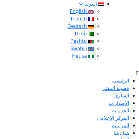
العربية
English
French
Deutsch
Urdu
Pashto
Swahili
Hausa
الرئيسية
فضيلة المفتى
الفتاوى
الإصدارات
الخدمات
المركز الإعلامى
المرئيات
هذا ديننا