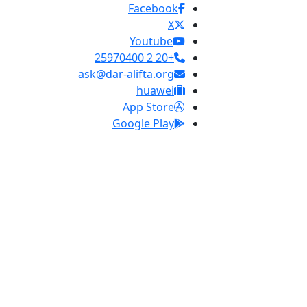
Facebook
X
Youtube
+20 2 25970400
ask@dar-alifta.org
huawei
App Store
Google Play