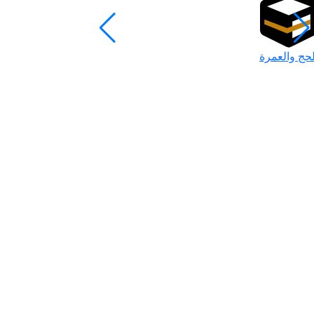
لحج والعمرة
رمضان