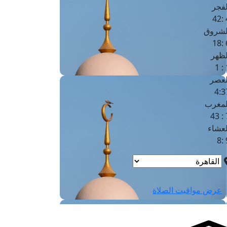
لفجر
4
لشروق
6
لظهر
1
لعصر
4:3
لمغرب
7 
لعشاء
9
عرض مواقيت الصلاة