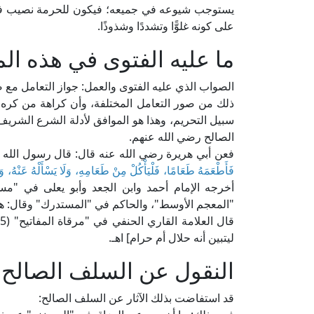
يستوجب شيوعه في جميعه؛ فيكون للحرمة نصيب في كل
على كونه غلوًّا وتشددًا وشذوذًا.
ما عليه الفتوى في هذه ال
الصواب الذي عليه الفتوى والعمل: جواز التعامل مع 
ذلك من صور التعامل المختلفة، وأن كراهة من كره 
سبيل التحريم، وهذا هو الموافق لأدلة الشرع الشر
الصالح رضي الله عنهم.
فعن أبي هريرة رضي الله عنه قال: قال رسول الله ص
فَأَطْعَمَهُ طَعَامًا، فَلْيَأْكُلْ مِنْ طَعَامِهِ، وَلَا يَسْأَلْهُ عَنْهُ، و
أخرجه الإمام أحمد وابن الجعد وأبو يعلى في "مس
"المعجم الأوسط"، والحاكم في "المستدرك" وقال: هذ
قال العلامة القاري الحنفي في "مرقاة المفاتيح" (5/ 2111، ط. دار الفكر): [«
ليتبين أنه حلال أم حرام] اهـ.
النقول عن السلف الصالح 
قد استفاضت بذلك الآثار عن السلف الصالح: