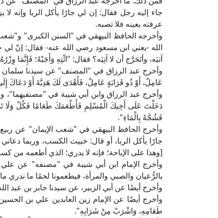
فمن ذلك: ما أخرجه عبد الرزاق في "المصنف" عن ذر 
جاء إليه رجل فقال: إن لي جارًا يأكل الربا وإنه لا ي
عرفته بعينه فلا تصبه.
وأخرجه الحافظ البيهقي في "السنن الكبرى" و"شعب ا
الله -يعني ابن مسعود رضي الله عنه- فقال: إنّ لي جارًا و
آتيَه، وأتَحَرَّج أن لا آتِيَه؟ فقال: "ائْتِهِ وَأَجَبْهُ؛ فَإِنَّمَا وِزْرُهُ 
وأخرج عبد الرزاق في "المصنف" عن سيدنا سلمان الفارسي ر
عَامِلٌ، أَوْ ذُو قَرَابَةٍ عَامِلٌ، فَأَهْدَى لَكَ هَدِيَّةَ أَوْ دَعَاكَ إِلَى ط
وأخرج عبد الرزاق وابن أبي شيبة في "مصنفيهما"، وا
دَخَلْتَ عَلَى أَخِيكَ الْمُسْلِمِ فَأَطْعَمَكَ طَعَامًا فَكُلْ وَلَا تَ
فَشُجَّهُ بِالْمَاءِ".
وأخرج الحافظ البيهقي في "شعب الإيمان" عن ربيع ب
جارًا يأكل الربا، أو قال: خبيث الكسب، وربما دعاني ل
[وهذا على الإباحة؛ فإنه لا يدري؛ الذي أطعمه من كسبه
وأخرج الإمام ابن أبي شيبة في "مصنفه" عن علي ا
بالرُّعيان والصبي والمرأة، فيطعمونا لحمًا ما ندري ما حبسه؟
وأخرج أيضًا عن أبي الزبير، عن سيدنا جابر بن عبد الله رضي 
وأخرج أيضًا عن الإمام زين العابدين علي بن الحسين رضي الل
طَعَامِهِ، وَاشْرَبْ مِنْ شَرَابِهِ".