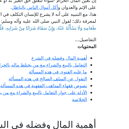
إن تعين المال الحرام -سواء لتعلق حق الغير به أو غي
على الإثم والعدوان و
أكل أموال الناس بالباطل
.
هذا، مع التنبيه على أنه لا يشرع للإنسان التكلف في 
لمعرفة ذلك؛ لقول النبي صلى الله عليه وآله وسلم: 
طَعَامِهِ وَلَا يَسْأَلْهُ عَنْهُ، وَإِنْ سَقَاهُ شَرَابًا مِنْ شَرَابِهِ، فَلْ
التفاصيل....
المحتويات
أهمية المال وفضله في الشرع
التعامل بالبيع والشراء مع من يختلط ماله بالحرا
ما عليه الفتوى في هذه المسألة
النقول عن السلف الصالح في هذه المسألة
نصوص فقهاء المذاهب الفقهية في هذه المسألة
الأدلة على جواز التعامل بالبيع والشراء مع من 
الخلاصة
أهمية المال وفضله في ال