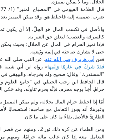
الحلال، وما لا يمكن تمييزه.
ضرب: ضممته إليه فاختلط هو، وقد يمكن التمييز بعد ذ
والأصل في تكسب المال هو الحِلّ، إلا أن يكون ثمن
كالسرقة والغصب؛ لتعلق حق الغير به.
فإذا تميز الحرام في المال عن الحلال؛ بحيث يمكن ال
حتى لا يشارك صاحبَه في إثمه وتَبِعتِه.
فعن
أبي هريرة رضي الله عنه
، عن النبي صلى الله عل
فَقَدْ شَرِكَ فِي عَارِهَا وَإِثْمِهَا
» رواه ابن أبي شيبة 
"المستدرك" وقال: صحيح ولم يخرجاه، والبيهقي في "
حرامٌ، أُخِذَ بوجه محرم، فإنَّه يحرم تناولُه، وقد حَكى الإ
أمّا إذا اختلط حرام المال بحلاله، ولم يمكن التمييزُ 
وغيرها: أنه يجوز التعامل مع صاحبه؛ استصحابًا لأصل 
الطارئُ فالأصل بقاءُ ما كان على ما كان.
ومن العلماء مَن كره ذلك تورعًا، ومنهم من قصر الك
التعامل معه إذا كان غالب ماله حرامًا، ومنهم من