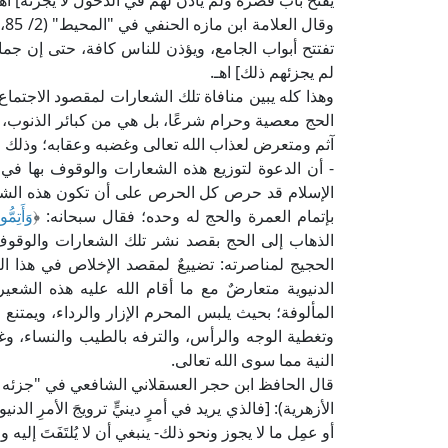
يفتح باب قصره ولم يأذن لهم في الدخول لا يجزئه] اهـ
وق
تفتتح أبواب الجامع، ويؤذن للناس كافة، حتى إن جماعة
لم يجزئهم ذلك] اهـ.
وهذا كله يبين منافاة تلك الشعارات لمقصود الاجتما
الحج معصية وحرام شرعًا، بل هي من كبائر الذنوب، ا
آثم ومتعرض لعذاب الله تعالى وغضبه وعقابه؛ وذلك لم
- أن الدعوة لتوزيع هذه الشعارات والوقوف بها في
الإسلام قد حرص كل الحرص على أن تكون هذه الشعيرة 
بإتمام العمرة والحج له وحده؛ فقال سبحانه: ﴿
وَأَتِمُّو
الذهاب إلى الحج بقصد نشر تلك الشعارات والوقو
الحجيج لمناصرته: تضييعٌ لمقصد الإخلاص في هذا ال
الدنيوية متعارضٌ مع ما أقام الله عليه هذه الشعير
المألوفة؛ بحيث يلبس المحرم الإزار والرداء، ويمتنع
وتغطية الوجه والرأس، والترفه بالطيب والنساء، وغ
النية مما سوى الله تعالى.
الأزهرية): [فالذي يريد في أمرٍ دينيٍّ ترويجَ الأمرِ الدن
أو عمِل ما لا يجوز ونحو ذلك- ينبغي أن لا يُلتَفَتَ إليه ول