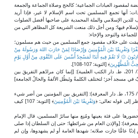
قضة لمقصود العبادات الجماعية؛ كالحج وصلاة الجماعة والجمعة
ات: أنها تجمع المسلمين تحت اسم الإسلام لا غير، فإذا أريد
اب للدين الإسلامي والملة المحمدية على صاحبها أفضل الصلوات
الإسلام فيها؛ ومن أجل ذلك منعت الشريعة كل المظاهر التي من
جماعة والتوحد والإخاء:
ا أُقيمَت على خلاف مقصود جمع المسلمين من حيث هم مسلمون؛
فْرًا وَتَفْرِيقًا بَيْنَ الْمُؤْمِنِينَ وَإِرْصَادًا لِمَنْ حَارَبَ اللهَ وَرَسُولَهُ مِنْ
ْ لَكَاذِبُونَ ۞ لَا تَقُمْ فِيهِ أَبَدًا لَمَسْجِدٌ أُسِّسَ عَلَى التَّقْوَى مِنْ أَوَّلِ يَوْمٍ
حِبُّ الْمُطَّهِّرِينَ
﴾ [التوبة: 107-108].
قال الإمام الجصاص الحنفي في "أحكام القرآن" (3/ 201، ط. دار الكتب العلمية): [إنما كان مرادُهم التفريقَ بين
ي مسجد آخرَ؛ لتختلف الكلمةُ وتَبطُل الألفةُ والحالُ الجامعة]
وقال الإمام التقي السبكي الشافعي في "فتاواه" (1/ 175، ط. دار المعرفة): [التفريق بين المؤمنين من أضر شيء
ظر إلى قوله تعالى: ﴿
وَتَفْرِيقًا بَيْنَ الْمُؤْمِنِينَ
﴾ [التوبة: 107] كيف
رها على فئة بعينها ومُنِع منها سائرُ المسلمين، قال الإمام
 في "المبسوط" (2/ 25، ط. دار المعرفة): [والإذن العام من شرائطها؛ حتى إن السلطان إذا صلى
ًا عامًّا جازت صلاته؛ شهدها العامة أو لم يشهدوها، وإن لم