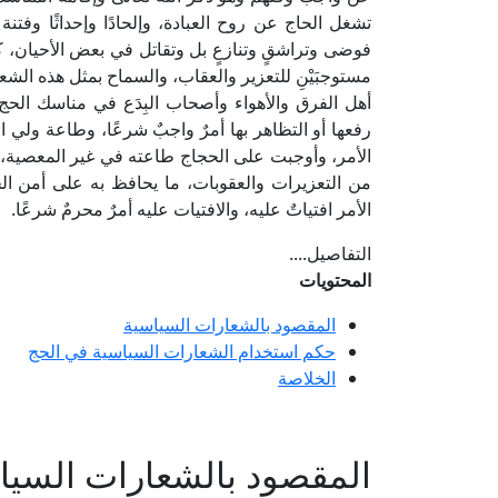
تشغل الحاج عن روح العبادة، وإلحادًا وإحداثًا وفت
فوضى وتراشقٍ وتنازعٍ بل وتقاتل في بعض الأحيان، ك
مستوجبَيْنِ للتعزير والعقاب، والسماح بمثل هذه الشعا
أهل الفرق والأهواء وأصحاب البِدَع في مناسك الحج
رفعها أو التظاهر بها أمرٌ واجبٌ شرعًا، وطاعة ولي 
الأمر، وأوجبت على الحجاج طاعته في غير المعصية، 
من التعزيرات والعقوبات، ما يحافظ به على أمن ا
الأمر افتياتٌ عليه، والافتيات عليه أمرٌ محرمٌ شرعًا.
التفاصيل....
المحتويات
المقصود بالشعارات السياسية
حكم استخدام الشعارات السياسية في الحج
الخلاصة
المقصود بالشعارات السيا