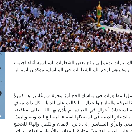
ا
 :40
ا
 :17
ا
 : 1
ا
8
ا
 تيارات تدعو إلى رفع بعض الشعارات السياسية أثناء اجتماع
: 45
ن وغيرهم لرفع تلك الشعارات في المناسك، مؤكدين أنهم لن
ا
 :10
 المظاهرات في مناسك الحج أمرٌ محرمٌ شرعًا، بل هو كبيرةٌ
ٌ للفرقة والتنازع والجدال والتكالب على الدنيا، وكل ذلك منافٍ
 استحداثُ أحوالٍ في العبادة لم يأذن بها الله تعالى مناقضة
الشعائر الدينية في استغلالها لقضاء المصالح الدنيوية، وتلبيسًا
ي والرأي السياسي إلى دائرة الإيمان والكفر، وإلهاءً للحجيج
ى الوجه المَرْضِيِّ، وإثارةً للضغائن والأحقاد والنزاعات التي