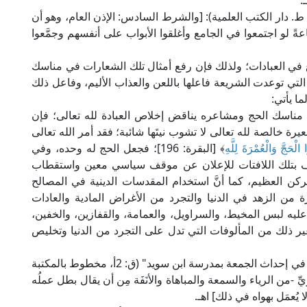
.
ال العلامة ابن مازه الحنفي في "المحيط" (2/ 85، ط. دار الكتب العلمية): [والشرط السادس: الإذن العام، وهو أن
ً لو اجتمعوا في الجامع وأغلقوا الأبواب على أنفسهم وجمَّعوا
ع في العبادات؛ ولذلك فإن رفع أمثال تلك الشعارات في مناسك
لتي توعدت الشريعة فاعلها باللعن والعذاب الأليم، وفاعل ذلك
ا يأتي:
 مناسك الحج ومشاعره يناقض إخلاص العبادة لله تعالى؛ فإن
خالصة لله تعالى لا تشوب نيتَها شائبة؛ فقد أمر الله تعالى
ا الْحَجَّ وَالْعُمْرَةَ لِلَّهِ
﴾ [البقرة: 196]؛ فجعل الحج له وحده، وفي
ف بتلك اللافتات للإعلان عن موقف سياسي معين واستقطاب
ركن العظيم، كما أنَّ استخدام المقدسات الدينية في المصالح
ة من الزهد في الدنيا والتجرد من الأغراض المادية والعادات
 عليه لبس المخيط، والسراويل، والعمامة، والقفازين، والخفين،
ير ذلك من المألوفات التي تدل على التجرد من الدنيا وتخليص
قال الحافظ ابن حجر العسقلاني الشافعي في "جزئه في إحداث الجمعة بمدرسة ابن سويد" (ق: 2أ، مخطوط بالمكتبة
يويِّ -من الرياء والسمعة والمباهاة والأنَفَة مِن أن يقال بطل عملُه
ا يُعمَل بهواه في ذلك] اهـ.