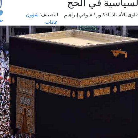
لسياسية في الحج
اوى:
الأستاذ الدكتور / شوقي إبراهيم
التصنيف:
شؤون
طل
عادات
اس
حج
ال
م
الق