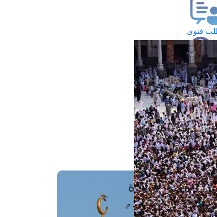
ب فتوى
تعلام عن فتوى
ز موعد
فتوى الهاتفية
َواقِيتُ الصَّـــلاة
اهرة · 06 أغسطس 2026 م