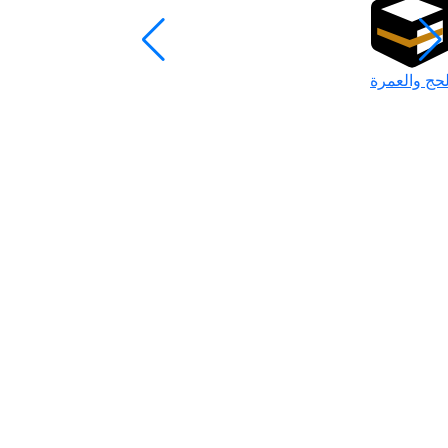
لحج والعمرة
رمضان