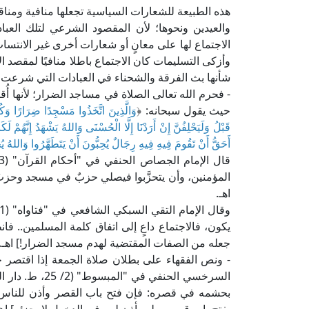
هذه الطبيعة للشعارات السياسية تجعلها منافية ومنا
والعيدين ونحوها؛ لأن المقصود الشرعي لتلك العباد
الاجتماع لها على معانٍ أو شعارات أخرى غير الانتس
وأزكى التسليمات كان الاجتماع باطلا منافيًا لمقصد 
شأنها بث الفرقة والشحناء في العبادات التي شرعت لل
- فحرم الله تعالى الصلاة في مساجد الضرار؛ لأنه
حيث يقول سبحانه: ﴿
وَالَّذِينَ اتَّخَذُوا مَسْجِدًا ضِرَارًا وَكُ
قَبْلُ وَلَيَحْلِفُنَّ إِنْ أَرَدْنَا إِلَّا الْحُسْنَى وَاللهُ يَشْهَدُ إِنَّهُم
أَحَقُّ أَنْ تَقُومَ فِيهِ فِيهِ رِجَالٌ يُحِبُّونَ أَنْ يَتَطَهَّرُوا وَاللهُ يُ
المؤمنين، وأن يتحزَّبوا فيصلي حزبٌ في مسجد وحزبٌ ف
اهـ.
يكون، فالاجتماع داعٍ إلى اتفاق كلمة المسلمين.. فان
جعله من الصفات المقتضية لهدم مسجد الضرار!] اهـ.
- ونص الفقهاء على بطلان صلاة الجمعة إذا اقتصر حضو
السرخسي الحنفي
بحشمه في قصره: فإن فتح باب القصر وأذن للناس إذن