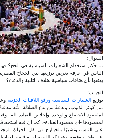
السؤال:
ما حكم استخدام الشعارات السياسية في الحج؟ فهناك
الناس في عرفة بغرض توزيعها بين الحجاج المصريي
يهتفوا بأي هتافات سياسية بخلاف التلبية والدعاء؟
الجواب:
توزيع
الشعارات السياسية ورفع اللافتات الحزبية
وعمل
من كبائر الذنوب، وبدعةٌ من بدع الضلالة؛ لأنه مدعاة
لمقصود الاجتماع والوحدة وإخلاص العبادة لله، وفيه
لمقصودها -أي مقصود العبادة-، كما أن فيه استخفافًا ب
على الناس، وتشبهًا بالخوارج في نقل الحراك المجتمع
عن واجب وقتهم وهو ذكر الله تعالى وإقامة المناسك عل