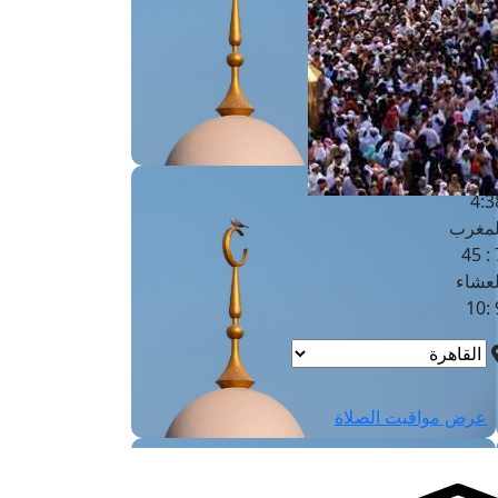
لفجر
4
لشروق
6
لظهر
1
لعصر
4:3
لمغرب
7 
لعشاء
9
عرض مواقيت الصلاة