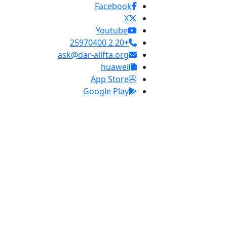
Facebook
X
Youtube
+20 2 25970400
ask@dar-alifta.org
huawei
App Store
Google Play