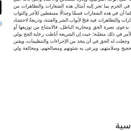
نة في الحرم بما تجر إليه أمثال هذه الشعارات والتظاهرات من
ما أن في هذه الشعارات فسقًا وجدالًا مسقطين للأجر والثواب
رات والتظاهرات فيه فتحٌ لأبواب الشر والفتنة، وذريعةٌ لاحتشاد
ا
 بدعوى نصرة الحق ومحاربة الباطل، فالامتناع من توزيعها أو
الأمر في ذلك متعيّنة؛ حيث إن الشريعة أناطت رعاية الحج بولي
وجعلت له الحق في أن يتخذ من الإجراءات والتنظيمات، ويقنن
لحجيج وسلامتهم، ويرعى به شئونهم ومصالحهم، ومخالفة ولي
سية