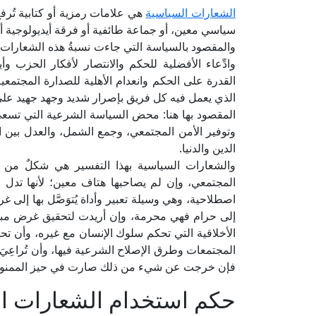
الشعارات السياسية
هي علامات رمزية أو كتابية تُرفع
سياسي معين، أو جماعة طائفية أو فرقة أيديولوجية أو
والمقصود بالسياسة التي جاءت نسبةُ هذه الشعارات إل
وادِّعاء الأفضلية للحكم والانتصار لأفكار الحزب
القدرة على الحكم وانعدام الأهلية للصدارة المجتمعية
الذي يعمل فيه كل فريق بإصرار شديد وجهد جهيد على الب
المقصود بها هنا: محض السياسة الشرعية التي تسعى
وتوفير الأمن المجتمعي، وجمع الشمل، والعدل بين 
الدين والدنيا.
والشعارات السياسية بهذا التفسير هي شكلٌ من أ
المجتمعي، وإن لم يصاحبها هتاف معين؛ لأنها تدل ع
اصطلاحية، وهي وسيلة تعبير وأداة يُتوَصَّل بها إلى 
إلى حرام فهي محرمة، وإن أريدت لتحقيق غرض مباح 
الأخلاقية التي تحكم سلوك الإنسان مع غيره، وأن ت
المجتمعات وطرق الإصلاح الشرعية فيها، وأن تُراعِيَ 
فإن خرجت عن شيء من ذلك صارت في حيز الممنوع
حكم استخدام الشعارات ا