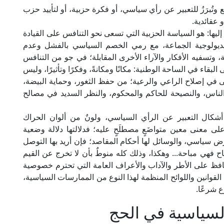
 وتُبرَزُ للتعبير عن رأي سياسي، أو فكرة حزبية، أو لتأييد حزب
 عقائدية.
يها: هو السياسة الحزبية التي تسعى نحو التنافس على القيادة
 وأيديولوجية الجماعة، مع رمي الخصم السياسي بالفشل وعدم
، وتسفيه الأفكار والآراء الأخرى المقابلة؛ في جو من التنافس
قاء في الساحة الوطنية: مكانًا ومكانةً، وفكرًا وتأثيرًا، وليس
 في إصلاح الراعي والرعية؛ من حفظ الثغور، وحماية البيضة،
الناس، والنصيحة للحاكم والمحكوم، والنظر السديد في مصالح
شكال التعبير عن الرأي السياسي، ولونٌ من ألوان الحراك
لى معنى معين متواضَعٍ مصطلَحٍ عليه؛ فدلالتها دلالة وضعية
غرض سياسي، والوسائل لها أحكام المقاصد؛ فإن أريد بها التوصل
فهي مباحة... وهكذا، وذلك كله منوطٌ بأن لا تخرج عن القيم
حافظ على الأطر والآداب والأعراف العامة التي تحترم خصوصية
القوانين واللوائح المنظمة لهذا النوع من الممارسات السياسية،
 شرعًا.
لسياسية في الحج