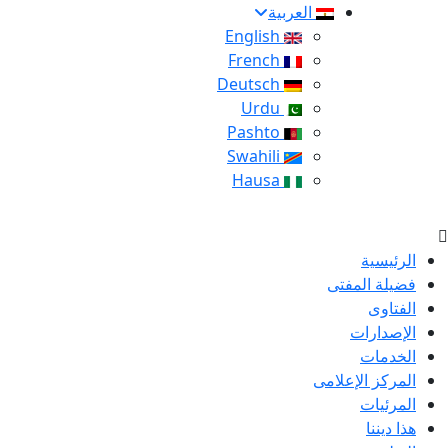
العربية
English
French
Deutsch
Urdu
Pashto
Swahili
Hausa
الرئيسية
فضيلة المفتى
الفتاوى
الإصدارات
الخدمات
المركز الإعلامى
المرئيات
هذا ديننا