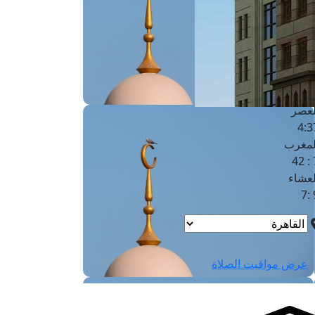
لفجر
4
لشروق
6
لظهر
1
لعصر
4:3
لمغرب
7 
لعشاء
9
عرض مواقيت الصلاة