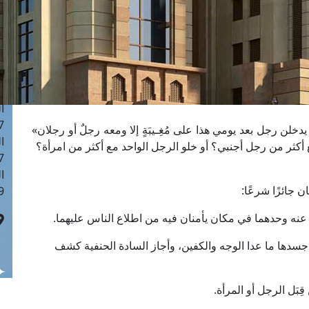
ا
 :43
ا
 :18
ا
 : 0
ا
7
لن رجل بعد يومي هذا على مُغِـيبَةٍ إلا ومعه رجلٌ أو رجلان»
ا
 أكثر من رجل أجنبي؟ أو خلو الرجل الواحد مع أكثر من امرأة؟
: 42
ا
 جائزًا شرعًا:
 :7
 عنه وحدهما في مكان يأمنان فيه من اطلاع الناس عليهما.
ع جسدها ما عدا الوجه والكفين، وأجاز السادة الحنفية كشف
بَل الرجل أو المرأة.