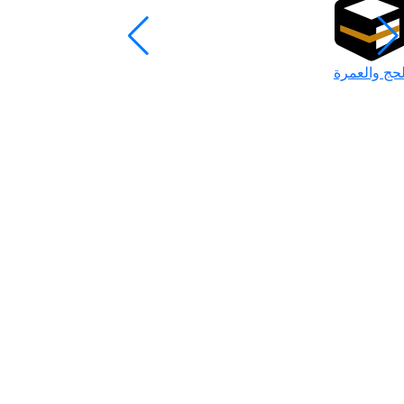
لحج والعمرة
رمضان