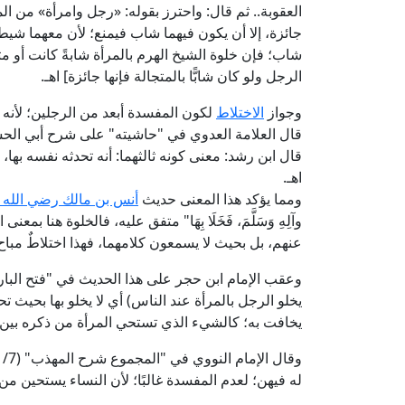
العقوبة.. ثم قال: واحترز بقوله: «رجل وامرأة» من الم
جائزة، إلا أن يكون فيهما شاب فيمنع؛ لأن معهما شيطا
شاب؛ فإن خلوة الشيخ الهرم بالمرأة شابةً كانت أو متجا
الرجل ولو كان شابًّا بالمتجالة فإنها جائزة] اهـ.
وجواز
الاختلاط
لكون المفسدة أبعد من الرجلين؛ لأنه ي
قال ابن رشد: معنى كونه ثالثهما: أنه تحدثه نفسه به
اهـ.
ومما يؤكد هذا المعنى حديث
أنس بن مالك رضي الله 
وآلِهِ وَسَلَّمَ، فَخَلَا بِهَا" متفق عليه، فالخلوة هنا
عنهم، بل بحيث لا يسمعون كلامهما، فهذا اختلاطٌ مباح
يخلو الرجل بالمرأة عند الناس) أي لا يخلو بها بحيث 
يخافت به؛ كالشيء الذي تستحي المرأة من ذكره بين ا
له فيهن؛ لعدم المفسدة غالبًا؛ لأن النساء يستحين من