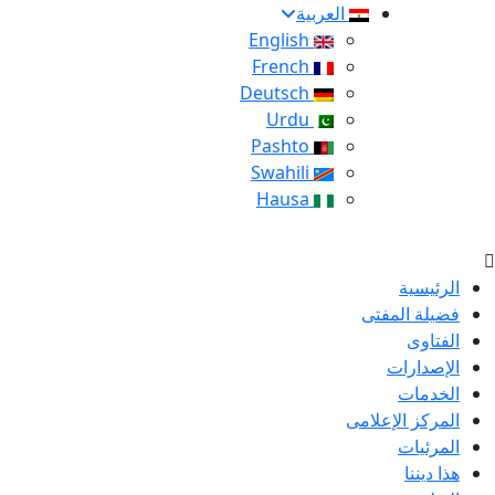
العربية
English
French
Deutsch
Urdu
Pashto
Swahili
Hausa
الرئيسية
فضيلة المفتى
الفتاوى
الإصدارات
الخدمات
المركز الإعلامى
المرئيات
هذا ديننا