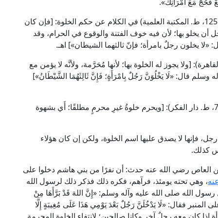
 فَحُجَّ مَعَ امْرَأَتِكَ».
قال العلامة الكاساني الحنفي في "بدائع الصنائع" (5/ 125، ط. المكتبة العلمية) في الكلام عن حكم الخلوة: [فإن كان
ل أن يخلو بها؛ لأن فيه خوف الفتنة والوقوع في الحرام، وقد
لا يخلون رجلٌ بامرأة؛ فإنّ ثالثهما الشيطان»] اهـ.
مة "المغني" (7/ 96، ط. مكتبة القاهرة): [ولا يجوز له الخلوة بها؛ لأنها مُحَرَّمة، ولأنَّه لا يؤمن مع
لَا يَخْلُوَنَّ رَجُلٌ بِامْرَأَةٍ؛ فَإِنَّ ثَالِثَهُمَا الشَّيْطَانُ»]
وقال العلامة البهوتي في "شرح منتهى الإرادات" (3/ 7، ط. دار الفكر): [ويحرم خلوةُ غيرِ محرمٍ مطلقًا؛ أَي بشهوة
رجل، فإنها لا يصدق عليها اسم الخلوة، ولكن إن كان هؤلاء
كس كذلك.
بن العاص رضي الله عنه حدث: أن نفرًا من بني هاشم دخلوا على
نه
، وهي تحته يومئذ، فرآهم، فكره ذلك فذكر ذلك لرسول الله
 الله صلى الله عليه وآله وسلم: «إِنَّ اللهَ قَدْ بَرَّأَهَا مِنْ
ل: «لَا يَدْخُلَنَّ رَجُلٌ بَعْدَ يَوْمِي هَذَا عَلَى مُغِيبَةٍ إِلَّا
بالمرأة إذا كان معه رجلٌ آخر وكانا صالحين؛ لانتفاء الخلوة المحرمة