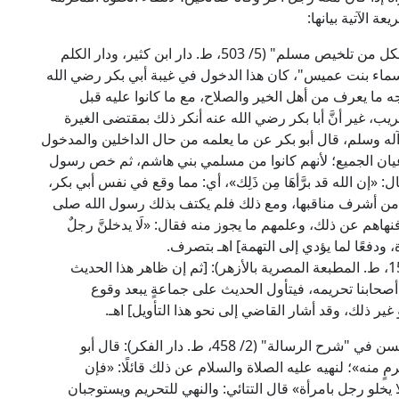
ة الآتية بيانها:
قال أبو العباس القرطبي المالكي في "المفهم لما أشكل من تلخيص مسلم" (5/ 503، ط. دار ابن كثير، ودار الكلم
أسماء بنت عميس"، كان هذا الدخول في غيبة أبي بكر رضي الله
 ما يعرف من أهل الخير والصلاح، مع ما كانوا عليه قبل
يب، غير أنَّ أبا بكر رضي الله عنه أنكر ذلك بمقتضى الغيرة
ه وآله وسلم، قال أبو بكر عن ما يعلمه من حال الداخلين والمدخول
لم أعيان الجميع؛ لأنهم كانوا من مسلمي بني هاشم، ثم خص رسول
 «إن الله قد برَّأهَا مِن ذَلِك»، أي: مما وقع في نفس أبي بكر،
من أشرف مناقبها، ومع ذلك فلم يكتف بذلك رسول الله صلى
هاهم عن ذلك، وعلمهم ما يجوز منه فقال: «لَا يدخلنَّ رجلٌ
وة، ودفعًا لما يؤدي إلى التهمة] اهـ بتصرف.
وقال الإمام النووي في "شرح صحيح مسلم" (14/ 155، ط. المطبعة المصرية بالأزهر): [ثم إن ظاهر هذا الحديث
د أصحابنا تحريمه، فيتأول الحديث على جماعةٍ يبعد وقوع
ر ذلك، وقد أشار القاضي إلى نحو هذا التأويل] اهـ.
وقال العلامة العدوي في "حاشيته" على قول أبي الحسن في "شرح الرسالة" (2/ 458، ط. دار الفكر): قال أبو
 منه»؛ لنهيه عليه الصلاة والسلام عن ذلك قائلًا: «فإن
ا يخلو رجل بامرأة» قال التتائي: والنهي للتحريم ويستوجبان