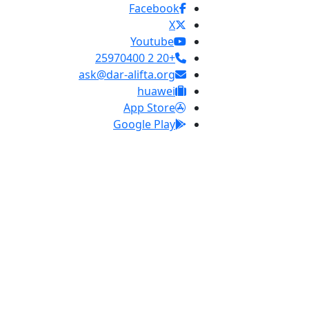
Facebook
X
Youtube
+20 2 25970400
ask@dar-alifta.org
huawei
App Store
Google Play