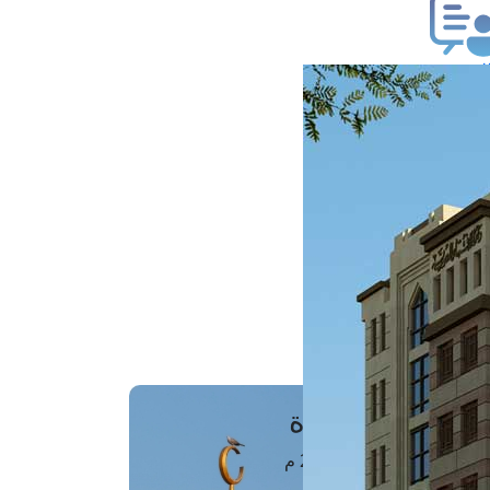
ب فتوى
تعلام عن فتوى
ز موعد
فتوى الهاتفية
َواقِيتُ الصَّـــلاة
اهرة · 09 أغسطس 2026 م