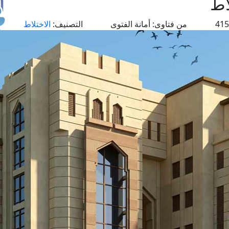
اط
من فتاوى:
أمانة الفتوى
التصنيف:
الاختلاط
طل
اس
حج
ال
م
الق