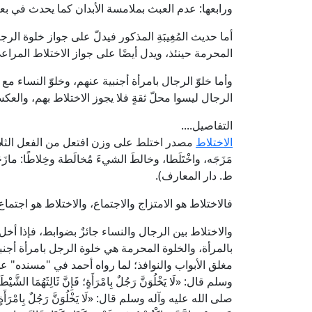
ورابعها: عدم العبث بملامسة الأبدان كما يحدث في ب
أما حديث المُغِيبَةِ المذكور فيدلّ على جواز خلوة الرج
المحرمة حينئذ، ويدل أيضًا على جواز الاختلاط المراعى
وأما خلوّ الرجال بامرأة أجنبية عنهم، وخلوّ النساء م
الرجال ليسوا محلّ ثقةٍ فلا يجوز الاختلاط بهم، والع
التفاصيل....
الاختلاط
مصدر اختلط على وزن افتعل من الفعل الثلاثي خلط، وخ
ط. دار المعارف).
فالاختلاط هو الامتزاج والاجتماع، والاختلاط هو اجتم
والاختلاط بين الرجال والنساء جائزٌ بضوابط، فإذا أ
بالمرأة، والخلوة المحرمة هي خلوة الرجل بامرأة أجن
مغلق الأبواب والنوافذ؛ لما رواه أحمد في "مسنده" ع
وسلم قال: «لَا يَخْلُوَنَّ رَجُلٌ بِامْرَأَةٍ؛ فَإِنَّ ثَالِث
صلى الله عليه وآله وسلم قال: «لَا يَخْلُوَنَّ رَجُلٌ بِامْرَأَةٍ إِلّ