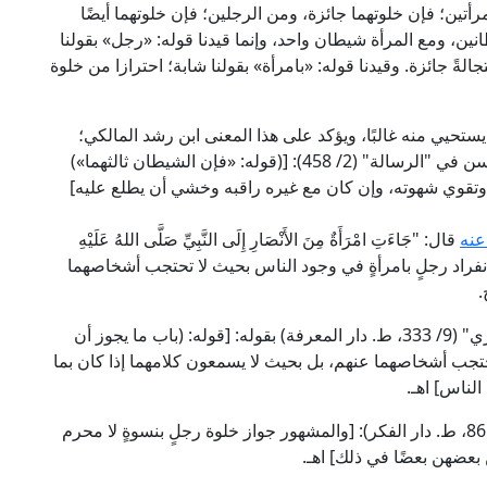
رأتين؛ فإن خلوتهما جائزة، ومن الرجلين؛ فإن خلوتهما أيضًا
نين، ومع المرأة شيطان واحد، وإنما قيدنا قوله: «رجل» بقولنا
لةً جائزة. وقيدنا قوله: «بامرأة» بقولنا شابة؛ احترازا من خلوة
ستحيي منه غالبًا، ويؤكد على هذا المعنى ابن رشد المالكي؛
قال العلامة العدوي في "حاشيته" على شرح أبي الحسن في "الرسالة" (2/ 458): [(قوله: «فإن الشيطان ثالثهما»)
ا، وتقوي شهوته، وإن كان مع غيره راقبه وخشي أن يطلع عليه]
عنه
قال: "جَاءَتِ امْرَأَةٌ مِنَ الأَنْصَارِ إِلَى النَّبِيِّ صَلَّى اللهُ عَلَيْهِ
 بمعنى انفراد رجلٍ بامرأةٍ في وجود الناس بحيث لا تحتجب أشخاصهما
.
وعقب الإمام ابن حجر على هذا الحديث في "فتح الباري" (9/ 333، ط. دار المعرفة) بقوله: [قوله: (باب ما يجوز أن
تحتجب أشخاصهما عنهم، بل بحيث لا يسمعون كلامهما إذا كان بما
لناس] اهـ.
وقال الإمام النووي في "المجموع شرح المهذب" (7/ 86، ط. دار الفكر): [والمشهور جواز خلوة رجلٍ بنسوةٍ لا محرم
 بعضهن بعضًا في ذلك] اهـ.