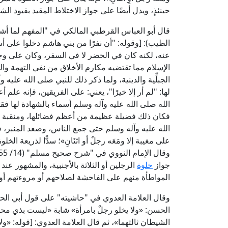
حينئذٍ، ويدل أيضًا على جواز الاختلاط المقيد بقيود الشريع
الطيب): [وقوله: "أن نفرًا من بني هاشم دخلوا على 
عنه، لكنه كان في الحضر لا في السفر، وكان على وجه
الإسلام مما تقتضيه مكارم الأخلاق من نفي التهمة والر
الجبلِّية والدينية، ولما ذكر ذلك للنبي صلى الله علي
لها: "لم أر إلا خيرًا"، يعني: على الفريقين، فإنه ع
الله صلى الله عليه وآله وسلم أسماء بالشهادة لها فقال:
فكان ذلك فضيلة عظيمة من أعظم فضائلها، ومنقبة 
الله عليه وآله وسلم حتى جمع الناس، وصعد المنبر، فن
على مغيبة إلا ومَعَه رجلٌ أو اثنَانِ»؛ سدًّا لذريعة الخل
جواز
خلوة
الرجلين أو الثلاثة بالأجنبية، والمشهور عن
المواطأة منهم على الفاحشة لصلاحهم أو مروءتهم أو غي
الحسن: «ولا يخلو رجلٌ بامرأة» شابة «ليست بذي محرمٍ
الشيطان ثالثهما»، ثم قال العلامة العدوي: [قوله: «ول