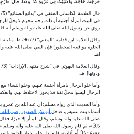
خَرَجَتْ حَاجَّةً، وَاكْتُتِبْتُ فِي غَزْوَةِ كَذَا وَكَذَا، قَالَ: «ارْجِعْ
في البيت امرأة أجنبية أو ذات رحم محرم لا يحلّ للرج
روي عن رسول الله صلى الله عليه وآله وسلم أنه قال: «
وقال العلامة ابن قدا
الخلوة مواقعة المحظور؛ فإن النبي صلى الله عليه وآله وسلم قال: «
اهـ.
ودونها] اهـ.
وأما خلو الرجال بامرأة أجنبية عنهم، وخلو النساء مع 
الرجال ليسوا محلّ ثقة فلا يجوز الاختلاط بهم، والع
وأما الحديث الذي رواه مسلم: أن عبد الله بن عمرو 
أسماء بنت عميس، فدخل
أبو بكر الصديق رضي الله ع
صلى الله عليه وآله وسلم، وقال: لم أر إلا خيرًا، فقال رسول
ذَلِكَ»، ثم قام رسول الله صلى الله عليه وآله وسلم على المنبر فقا
وَمَعَهُ رَجُلٌ أَوِ اثْنَانِ»، فإنه يدل على جواز الخلوة 