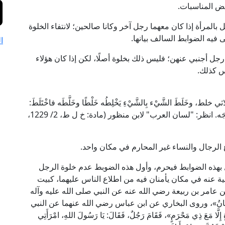
عض المناسبات.
ل بالمرأة إذا كان معهما رجل آخر وكانا صالحين؛ لانتفاء الخلوة
 فيه الضوابط السالف بيانها.
ا
ع رجل أجنبي عنهن؛ فليس ذلك بخلوة أصلًا، لكن إذا كان هؤلاء
كس كذلك.
َلَطَ الشَّيْء بِالشَّيْءِ يَخْلِطُه خَلْطًا وخَلَّطَه فاخْتَلَطَ:
مَزَجَه، واخْتَلَطا، وخالطَ الشيءَ مُخالَطة وخِلاطًا: مازَجَه. انظر: "لسان العرب" لابن منظور (مادة: خ ل ط، 2/ 1229،
اع الرجال والنساء غير المحارم في مكان واحد.
خل بهذه الضوابط فيحرم، وأول هذه الضوبط عدم خلوة الرجل
بية عنه في مكان يأمنان فيه من اطلاع الناس عليهما، كبيت
ن عامر بن ربيعة رضي الله عنه عن النبي صلى الله عليه وآله
َهُمَا الشَّيْطَانُ»، وروى البخاري عن ابن عباس رضي الله عنهما عن النبي
َا مَعَ ذِي مَحْرَمٍ»، فَقَامَ رَجُلٌ، فَقَالَ: يَا رَسُولَ اللهِ، امْرَأَتِي