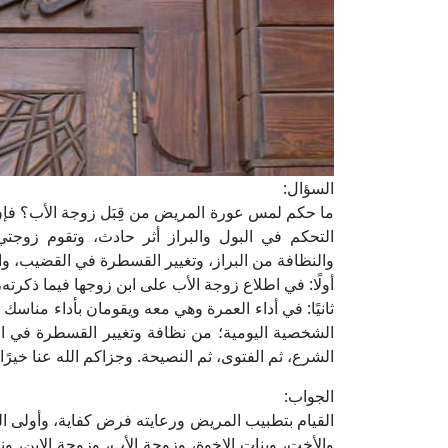
السؤال:
التحكم في البول والبراز أثر حادث، وتقوم زوجتي
والنظافة من البراز، وتغيير القسطرة في القضيب، وا
أولًا: في اطلاع زوجة الأب على ابن زوجها فيما ذكرته،
ثانيًا: في أداء العمرة وهي معه ويقومان بأداء مناسك 
الشخصية اليومية؛ من نظافة وتغيير القسطرة في الق
الشرع، ثم الفتوى، ثم النصيحة. وجزاكم الله عنا خيرًا.
الجواب:
القيام بتطبيب المريض ورعايته فرض كفاية، وأولى الن
والأخت، وبنات الإخوة، وزوجة الأب، وزوجة الابن، ونحوهنّ