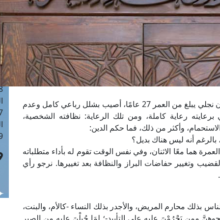
ا
 :41
ا
 :17
ا
 : 1
ا
8
ا
ما حكم لمس عورة المريض من قِبَل زوجة الأب؟ فإن نجلي يبلغ من العمر 27 عامًا، أصيب بشلل رباعي كامل وعدم
: 44
 برعايته رعاية كاملة، ومن تلك الرعاية: نظافته الشخصية،
ا
لاستحمام، وأكثر من ذلك، فما حكم الدين:
 :9
 بالرغم أنه ليس هناك بديل؟
العمرة هما معًا الاثنان، وفي نفس الوقت تقوم له بأداء متطلباته
ضيب وتغيير حفاضات البراز والنظافة بعد تغييرها. نرجو رأي
اس بذلك محارم المريض، والأجدر بذلك النساء -كالأم، والبنت،
َ ممن يَحْرُمْنَ عليه على التأبيد-؛ لِمَا جُبِلْنَ عليه من الصبر