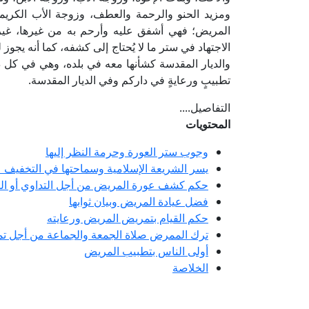
ومزيد الحنو والرحمة والعطف، وزوجة الأب الكريم
المريض؛ فهي أشفق عليه وأرحم به من غيرها، غير 
الاجتهاد في ستر ما لا يُحتاج إلى كشفه، كما أنه يجو
والديار المقدسة كشأنها معه في بلده، وهي في كل ذلك
تطبيبٍ ورعايةٍ في داركم وفي الديار المقدسة.
التفاصيل....
المحتويات
وجوب ستر العورة وحرمة النظر إليها
يسر الشريعة الإسلامية وسماحتها في التخفيف 
حكم كشف عورة المريض من أجل التداوي أو القي
فضل عيادة المريض وبيان ثوابها
حكم القيام بتمريض المريض ورعايته
ترك الممرض صلاة الجمعة والجماعة من أجل 
أولى الناس بتطبيب المريض
الخلاصة