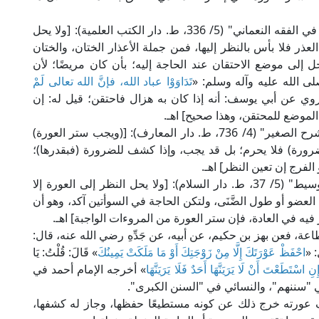
قال العلامة ابن مازه الحنفي في "المحيط البرهاني في الفقه النعماني" (5/ 336، ط. دار الكتب العلمية): [ولا يحل
العذر فلا بأس بالنظر إليها، فمن جملة الأعذار الختان، والختان
 إلى موضع الاحتقان عند الحاجة إليه؛ بأن كان مريضًا؛ لأن
ى الله عليه وآله وسلم: «
تَدَاوَوْا عباد الله، فإنَّ الله تعالى لَمْ
وي عن أبي يوسف: أنه إذا كان به هزال فاحتقن؛ قيل له: إن
الموضع للمحتقن، وهذا صحيح] اهـ.
وقال العلامة الصاوي المالكي في حاشيته على "الشرح الصغير" (4/ 736، ط. دار المعارف): [(ويجب ستر العورة)
لضرورة) فلا يحرم؛ بل قد يجب، وإذا كشف للضرورة (فبقدرها)؛
الفرج إن تعين النظر] اهـ.
وقال حجة الإسلام الإمام الغزالي الشافعي في "الوسيط" (5/ 37، ط. دار السلام): [ولا يحل النظر إلى العورة إلا
ضو أو طول الضَّنَى، ولتكن الحاجة في السوأتين آكد، وهو أن
فيه في العادة، فإن ستر العورة من المروءات الواجبة] اهـ.
ة، فعن بهز بن حكيم، عن أبيه، عن جَدِّهِ رضي الله عنه، قال:
: «
احْفَظْ عَوْرَتَكَ إِلَّا مِنْ زَوْجَتِكَ أَوْ مَا مَلَكَتْ يَمِينُكَ
» قَالَ: قُلْتُ: يَا
ِنِ اسْتَطَعْتَ أَنْ لَا يَرَيَنَّهَا أَحَدٌ فَلَا يَرَيَنَّهَا
» أخرجه الإمام أحمد في
في "سننهم"، والنسائي في "السنن الكبرى".
ف عورته خرج ذلك عن كونه مستطيعًا حفظها، وجاز له كشفها،