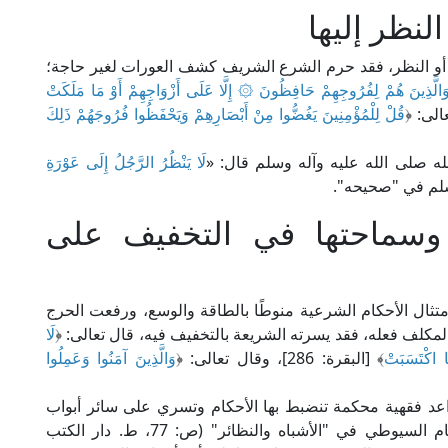
نظر إليها
و النظر، فقد حرم الشرع الشريف كشف العورات لغير حاجة؛
َالَّذِينَ هُمْ لِفُرُوجِهِمْ حَافِظُونَ ۞ إِلَّا عَلَى أَزْوَاجِهِمْ أَوْ مَا مَلَكَتْ
قُلْ لِلْمُؤْمِنِينَ يَغُضُّوا مِنْ أَبْصَارِهِمْ وَيَحْفَظُوا فُرُوجَهُمْ ذَلِكَ
 صلى الله عليه وآله وسلم قال: «
لَا يَنْظُرُ الرَّجُلُ إِلَى عَوْرَةِ
سلم في "صحيحه".
 وسماحتها في التخفيف على
تثال الأحكام الشرعية منوطًا بالطاقة والوسع، ورفعت الحرج
كلف فعله، فقد يسرته الشريعة بالتخفيف فيه، قال تعالى: ﴿
لَا
ا اكْتَسَبَتْ
﴾ [البقرة: 286]، وقال تعالى: ﴿
وَالَّذِينَ آمَنُوا وَعَمِلُوا
د فقهية محكمة تنضبط بها الأحكام وتسري على سائر أبواب
الفقه؛ منها: أن "المشقة تجلب التيسير"، قال الإمام السيوطي في "الأشباه والنظائر" (ص: 77، ط. دار الكتب