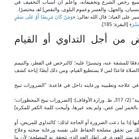
 جميع رخص الشرع وتخفيفاته، واعلم أن أسباب التخفيف في
لنسيان، والجهل، والعسر وعموم البلوى، والنقص] اهـ مختصرًا.
ر على العباد؛ قال الله تعالى: ﴿
وَمَنْ كَانَ مَرِيضًا أَوْ عَلَى سَفَرٍ
عُسْرَ
﴾ [البقرة: 185].
من أجل التداوي أو القيام
فعًا للمشقة عنه، وتيسيرًا عليه؛ كالترخص في الفطر، والتيمم
لصلاة قاعدًا لمن لا يستطيع القيام، ومن ذلك أيضًا: إباحة كشف
 علاجه وتطبيبه ورعايته داخل في قاعدة: "الضرورات تبيح
قال العلامة الزركشي في "المنثور في القواعد الفقهية" (2/ 317، ط. وزارة الأوقاف): [الضرورات تبيح المحظورات؛
 بالخمر لمن غص، ولم يجد غيرها، وأبيحت كلمة الكفر للمكره]
ها إذا ما دعت الضرورة أو الحاجة لذلك؛ كالتداوي للمريض، أو
 في ذلك من تحقق مصلحة الحفاظ على نفسه ورعاية صحته وعلاج
ستر العورة، في إطار الحد الذي تتحقق به المصلحة؛ لأن ما