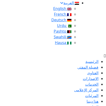
العربية
English
French
Deutsch
Urdu
Pashto
Swahili
Hausa
الرئيسية
فضيلة المفتى
الفتاوى
الإصدارات
الخدمات
المركز الإعلامى
المرئيات
هذا ديننا