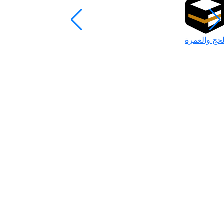
لحج والعمرة
رمضان