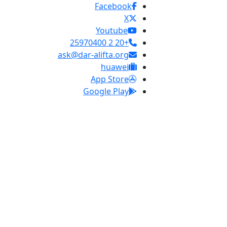
Facebook
X
Youtube
+20 2 25970400
ask@dar-alifta.org
huawei
App Store
Google Play