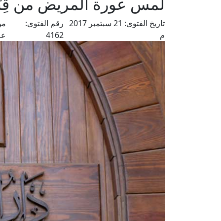
لمس عورة المريض من قِبَل
تاريخ الفتوى:
21 سبتمبر 2017
رقم الفتوى:
من
م
4162
عل