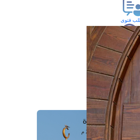
ب فتوى
تعلام عن فتوى
ز موعد
فتوى الهاتفية
َواقِيتُ الصَّـــلاة
اهرة · 07 أغسطس 2026 م