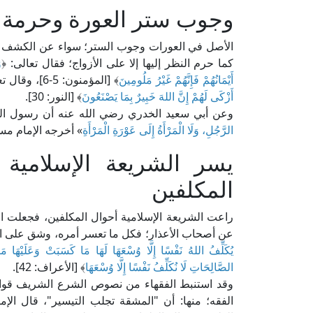
وجوب ستر العورة وحرمة ال
الأصل في العورات وجوب الستر؛ سواء عن الكشف أ
كما حرم النظر إليها إلا على الأزواج؛ فقال تعالى: ﴿
و
أَيْمَانُهُمْ فَإِنَّهُمْ غَيْرُ مَلُومِينَ
﴾ [المؤمنون: 5-6]، وقال تعالى: ﴿
أَزْكَى لَهُمْ إِنَّ اللهَ خَبِيرٌ بِمَا يَصْنَعُونَ
﴾ [النور: 30].
وعن أبي سعيد الخدري رضي الله عنه أن رسول الله
الرَّجُلِ، وَلَا الْمَرْأَةُ إِلَى عَوْرَةِ الْمَرْأَةِ
» أخرجه الإمام م
يسر الشريعة الإسلامية
المكلفين
راعت الشريعة الإسلامية أحوال المكلفين، فجعلت ام
عن أصحاب الأعذار؛ فكل ما تعسر أمره، وشق على الم
يُكَلِّفُ اللهُ نَفْسًا إِلَّا وُسْعَهَا لَهَا مَا كَسَبَتْ وَعَلَيْهَا مَ
الصَّالِحَاتِ لَا نُكَلِّفُ نَفْسًا إِلَّا وُسْعَهَا
﴾ [الأعراف: 42].
وقد استنبط الفقهاء من نصوص الشرع الشريف قواع