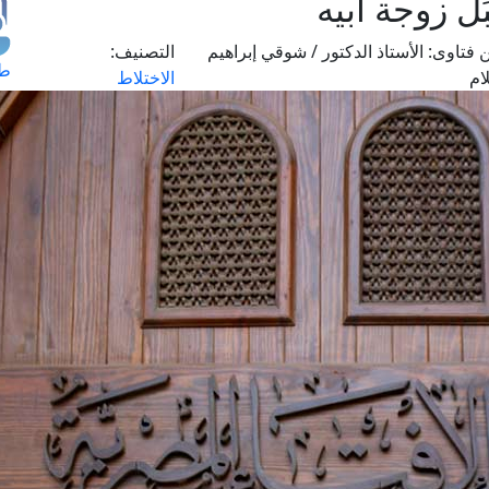
 زوجة أبيه
 فتاوى:
الأستاذ الدكتور / شوقي إبراهيم
التصنيف:
طل
ام
الاختلاط
اس
حج
ال
م
الق