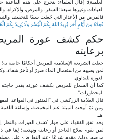
العلمية): [قال العلماء: يتخرج على هذه القاعدة
العبادات وغيرها سبعة: السفر، والمرض، والإكراه، وا
فالمرض من الأعذار التي جُعلت سببًا للتخفيف والتيسي
فَعِدَّةٌ مِنْ أَيَّامٍ أُخَرَ يُرِيدُ اللهُ بِكُمُ الْيُسْرَ وَلَا يُرِيدُ بِكُمُ الْ
حكم كشف عورة المريض 
برعايته
جعلت الشريعة الإسلامية للمريض أحكامًا خاصة به؛ د
لمن يصيبه من استعمال الماء ضررٌ أو تأخرُ شفاء، وكا
العورة للتداوي.
كما أن السماح للمريض بكشف عورته بقدر حاجته في
المحظورات".
ومن ثمّ أبيحت الميتة عند المخمصة، وإساغة اللقمة
اهـ.
وقد اتفق الفقهاء على جواز كشف العورات والنظر إلي
لمن يقوم بعلاج العاجز أو رعايته وتهذيبه؛ لِمَا
مرضه، وذلك مقدم شرعًا -عند التعارض- على مصلحة 