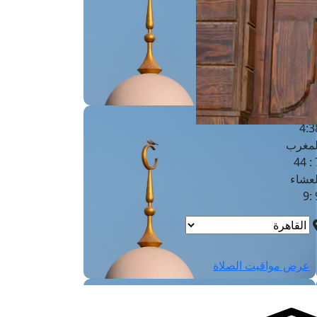
لفجر
4
لشروق
6
لظهر
1
لعصر
4:3
لمغرب
7 
لعشاء
9
عرض مواقيت الصلاة