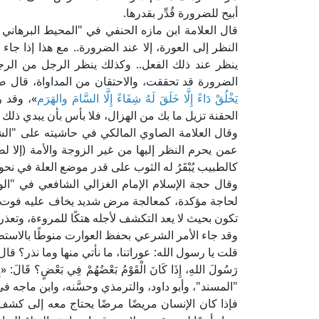
أبيح للضرورة قُدِّر بقدرها.
النظر إلى العورة، إلا عند الضرورة.. مع هذا إذا جاء 
ينظر عند ذلك الفعل.. وكذلك ينظر الرجل من الرجل
الضرورة قد تحققت، والاحتقان من المداواة، قال صل
يَخْلُقْ دَاءً إِلَّا خَلَقَ لَهُ شِفَاءً إِلَّا السَّامَ والهَرَم
»، وقد ر
الحقنة تزيل ما بك من الهزال، فلا بأس بأن يبدي ذلك 
عمن يحرم النظر إليها من غير الزوجة والأمة (إلا 
كالطبيب يُبْقَرُ له الثوب على قدر موضع العلة في نحو 
لحاجة مؤكدة، كمعالجة مرض شديد يخاف عليه فوت الع
تكون بحيث لا يعد التكشف لأجله هتكًا للمروءة، وتعذر 
وقد جاء الأمر الشرعي بحفظ العوارت منوطًا بالاستطاع
قلت يا رسول الله: عوراتنا، ما نأتي منها وما نذر؟ قال
رَسُولَ اللهِ، إِذَا كَانَ الْقَوْمُ بَعْضُهُمْ فِي بَعْضٍ؟ قَالَ: «
إ
"المسند"، وأبو داود، والترمذي وحسَّنه، وابن ماجه 
فإذا كان الإنسان مريضًا مرضًا يحتاج معه إلى كش