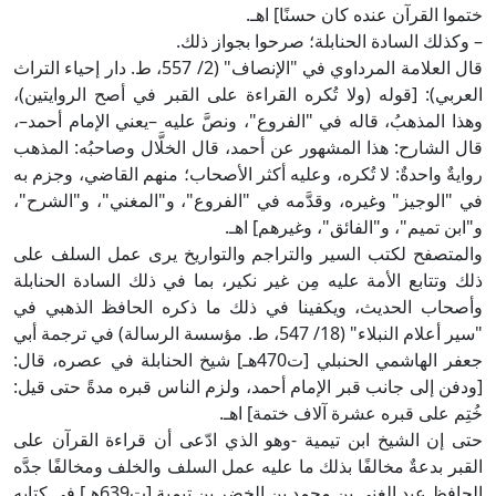
تموا القرآن عنده كان حسنًا] اهـ.
 وكذلك السادة الحنابلة؛ صرحوا بجواز ذلك.
قال العلامة المرداوي في "الإنصاف" (2/ 557، ط. دار إحياء التراث
لعربي): [قوله (ولا تُكره القراءة على القبر في أصح الروايتين)،
هذا المذهبُ، قاله في "الفروع"، ونصَّ عليه –يعني الإمام أحمد–،
ال الشارح: هذا المشهور عن أحمد، قال الخلَّال وصاحبُه: المذهب
وايةٌ واحدةٌ: لا تُكره، وعليه أكثر الأصحاب؛ منهم القاضي، وجزم به
ي "الوجيز" وغيره، وقدَّمه في "الفروع"، و"المغني"، و"الشرح"،
"ابن تميم"، و"الفائق"، وغيرهم] اهـ.
المتصفح لكتب السير والتراجم والتواريخ يرى عمل السلف على
لك وتتابع الأمة عليه مِن غير نكير، بما في ذلك السادة الحنابلة
أصحاب الحديث، ويكفينا في ذلك ما ذكره الحافظ الذهبي في
"سير أعلام النبلاء" (18/ 547، ط. مؤسسة الرسالة) في ترجمة أبي
جعفر الهاشمي الحنبلي [ت470هـ] شيخ الحنابلة في عصره، قال:
ودفن إلى جانب قبر الإمام أحمد، ولزم الناس قبره مدةً حتى قيل:
ُتِم على قبره عشرة آلاف ختمة] اهـ.
تى إن الشيخ ابن تيمية -وهو الذي ادّعى أن قراءة القرآن على
لقبر بدعةٌ مخالفًا بذلك ما عليه عمل السلف والخلف ومخالفًا جدَّه
الحافظ عبد الغني بن محمد بن الخضر بن تيمية [ت639هـ] في كتابه