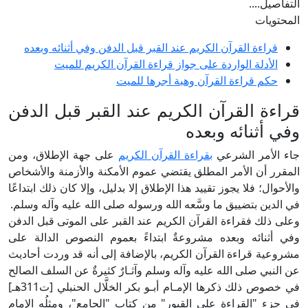
لتفاصيل....
لمحتويات
قراءة القرآن الكريم عند القبر قبل الدفن وفي أثنائه وبعده
الأدلة الواردة على جواز قراءة القرآن الكريم للميت
حكم قراءة القرآن وهبة أجرها للميت
راءة القرآن الكريم عند القبر قبل الدفن
في أثنائه وبعده
اء الأمر الشرعي
بقراءة القرآن الكريم
على جهة الإطلاق، ومن
لمقرر أن الأمر المطلق يقتضي عموم الأمكنة والأزمنة والأشخاص
الأحوال؛ فلا يجوز تقييد هذا الإطلاق إلا بدليل، وإلا كان ذلك ابتداعًا
ي الدين بتضييق ما وسَّعه الله ورسوله صلى الله عليه وآله وسلم.
على ذلك فقراءة القرآن الكريم عند القبر على الموتى قبل الدفن
في أثنائه وبعده مشروعةٌ ابتداءً بعموم النصوص الدالة على
شروعية قراءة القرآن الكريم، بالإضافة إلى أنه قد وردت أحاديث
ن النبي صلى الله عليه وآله وسلم وآثـارٌ كثيرةٌ عن السلف الصالح
في خصوص ذلك ذكرها الإمـام أبـو بكر الخلَّال الحنبلي [ت311هـ]
ي جزء "القراءة على القبور" من كتاب "الجامع"، ومثلُه الإمام