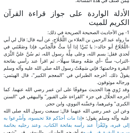
ِمَّن صَنَّف في هذه المسألة.
لأدلة الواردة على جواز قراءة القرآن
لكريم للميت
أحاديث الصحيحة الصريحة في ذلك:
ا رواه عبد الرحمن بن العلاء بن اللَّجْلَاجِ، عن أبيه قال: قال لي أبي
اللَّجْلَاجُ أبو خالد–: يا بُنَيَّ! إذا أنا متُّ فأَلْحِدْني، فإذا وضَعْتَني في
َحدي فقل: بسم الله، وعلى مِلَّة رسول الله، ثم سُنَّ عليَّ الثَّرَى
التراب- سنًّا –أي ضَعْه وضعًا سهلًا–، ثم اقرأ عند رأسي بفاتحة
لبقرة وخاتمتها؛ فإني سَمِعْتُ رسول الله صلى الله عليه وآله وسلم
قولُ ذلك. أخرجه الطبراني في "المعجم الكبير"، قال الهيثمي:
رجاله موثوقون.
قد رُوي هذا الحديث موقوفًا على ابن عمر رضي الله عنهما. كما
خرجه الخلَّال في جزء "القراءة على القبور" والبيهقي في "السنن
لكبرى" وغيرهما، وحَسَّنه النووي، وابن حجر.
عن ابن عمر رضي الله عنهما قال: سمعت رسول الله صلى الله
ليه وآله وسلم يقول: «
إذا مات أحدُكم فلا تحبسوه، وأَسْرِعوا به
لى قبره، وليُقْرَأْ عند رأسه بفاتحة الكتاب، وعند رجليه بخاتمة
ـورة البقرة في قبره
» أخرجه الطبراني والبيهقي في "شعب