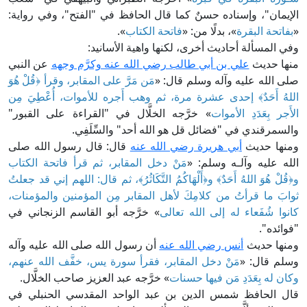
لإيمان"، وإسناده حسنٌ كما قال الحافظ في "الفتح"، وفي رواية:
بفاتحة البقرة
»، بدلًا من: «
فاتحة الكتاب
».
في المسألة أحاديث أخرى، لكنها واهية الأسانيد:
نها حديث
علي بن أبي طالب رضي الله عنه وكرَّم وجهه
عن النبي
لى الله عليه وآله وسلم قال: «
مَن مَرَّ على المقابر، وقرأ ﴿
قُلْ هُوَ
للهُ أَحَدٌ
﴾ إحدى عشرة مرة، ثم وهب أَجره للأموات، أُعْطِيَ مِن
لأَجر بِعَدَدِ الأموات
» خرَّجه الخلَّال في "القراءة على القبور"
السمرقندي في "فضائل قل هو الله أحد" والسِّلَفِي.
منها حديث
أبي هريرة رضي الله عنه
قال: قال رسول الله صلى
لله عليه وآلـه وسلم: «
مَنْ دخل المقابر، ثم قرأ فاتحة الكتاب
﴿
قُلْ هُوَ اللهُ أَحَدٌ
﴾ و﴿
أَلْهَاكُمُ التَّكَاثُرُ
﴾، ثم قال: اللهم إني قد جعلتُ
وابَ ما قرأتُ من كلامِكَ لأهل المقابر مِن المؤمنين والمؤمنات،
انوا شُفَعاء له إلى الله تعالى
» خرَّجه أبو القاسم الزنجاني في
فوائده".
منها حديث
أنس رضي الله عنه
أن رسول الله صلى الله عليه وآله
سلم قال: «
مَنْ دخل المقابر، فقرأ سورة يس، خفَّف الله عنهم،
كان له بِعَدَدِ مَن فيها حسنات
» خرَّجه عبد العزيز صاحب الخلَّال.
ال الحافظ شمس الدين بن عبد الواحد المقدسي الحنبلي في