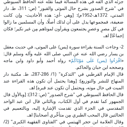
زئه الذي ألَّفه في هذه المسألة فيما نقله عنه الحافظ السيوطي
في "شرح الصدور بشرح حال الموتى والقبور" (ص: 311، ط. دار
المدني، 1372هـ-1952م): [وهي -أي: هذه الأحاديث- وإن كانت
عيفة، فمجموعها يدل على أن لذلك أصلًا، وأن المسلمين ما زالوا
ي كل مصرٍ وعصرٍ يجتمعون ويقرأون لموتاهم مِن غير نكير؛ فكان
جماعًا] اهـ.
2- وجاءت السنة بقراءة سورة (يس) على الموتى، في حديث معقل
ن يسار رضي الله عنه عن النبي صلى الله عليه وآله وسلم قال:
اقْرَءُوا (يس) عَلَى مَوْتَاكُمْ
» رواه أحمد وأبو داود وابن ماجه
صححه ابن حبان والحاكم.
قال الإمام القرطبي في "التذكرة" (1/ 286-287، ط. مكتبة دار
لمنهاج للنشر والتوزيع): [وهذا يحتمل أن تكون هذه القراءة عند
لميت في حال موته، ويحتمل أن تكون عند قبره] اهـ.
قال الحافظ السيوطي في "شرح الصدور" (ص: 312): [وبالأول قال
لجمهور كما تقدم في أول الكتاب، وبالثاني قال ابن عبد الواحد
لمقدسي في الجزء الذي تقدمت الإشارة إليه، وبالتعميم في
لحالتين قال المحب الطبري مِن متأخِّري أصحابنا] اهـ.
وقال العلامة ابن حجر الهيتمي في "الفتاوى الفقهية الكبرى" (2/