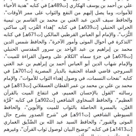
علي بن أحمد بن يوسف الهكاري [ت489هـ] في كتابه "هدية الأحياء
لأموات، وما يصل إليهم من النفع والثواب على ممر الأوقات"،
الحافظ سيف الدين عبد الغني بن محمد بن القاسم بن تيمية
الحراني الحنبلي [ت639هـ] في كتابه "إهداء القُرَب إلى ساكني
التُّرَب"، والإمام أبو العباس القرطبي المالكي [ت671هـ] في كتابه
التذكرة في أحوال الموتى وأمور الآخرة"، والحافظ شمس الدين
حمد بن إبراهيم بن عبد الواحد بن سرور المقدسي الحنبلي
[ت676هـ] في جزءٍ سماه "الكلام على وصول القراءة للميت"،
الإمام شهاب الدين أبو العباس أحمد بن إبراهيم بن عبد الغني
السروجي قاضي قضاة الحنفية بالديار المصرية [ت701هـ] في
تابه "نفحات النسمات، في وصول إهداء الثواب للأموات"، والإمام
محمد بن علي بن محمد بن عمر القطان العسقلاني [ت813هـ] في
سالته "القول بالإحسان العميم، في انتفاع الميت بالقرآن
العظيم"، والحافظ السخاوي الشافعي [ت902هـ] في كتابه "قُرَّة
لعَيْن، بالمسرة الحاصلة بالثواب للميت والأبوين"، والحافظ
السيوطي الشافعي [ت911هـ] في "شرح الصدور بشرح حال
لموتى والقبور"، والحافظ السيد عبد الله بن الصِّدِّيق الغماري
[ت1413هـ] في كتابه "توضيح البيان لوصول ثواب القرآن"، وغيرهم