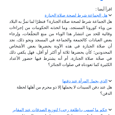
قرأ أيضا :
هل الجماعة شرط لصحة صلاة الجنازة
ل الجماعة شرط لصحة صلاة الجنازة؟ فنظرًا لما تمرُّ به البلاد
ن وباء كورونا المستجد، وما اتخذته الحكومات من إجراءات
قائية للحد من انتشار هذا الوباء من منع التجمُّعات، وإرجاء
عض العبادات كالجمعة والجماعة في المسجد ونحو ذلك، نجد
ن صلاة الجنازة في هذه الآونة يحضرها بعض الأشخاص
لمحدودين؛ كأن يحضرها ثلاثة أو أكثر أو أقل، فهل يكفي ذلك
ي صحَّة صلاة الجنازة، أم أنه يشترط فيها حضور الأعداد
لكثيرة كما تعودناه في صلوات الجنائز؟
الذي يحمل المرأة عند دفنها
ل عند دفن السيدات لا يحملها إلا ذو محرم من أهلها لحظة
لدفن؟
حكم ما يُسمى بـ(طلعة رجب) لتوزيع الصدقات عند المقابر