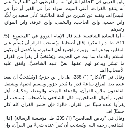
ابن العربي في "أحكام القرآن" له، والقرطبي في "التذكرة" على
نه ينتفع بالقراءة، أعني الميت، سواء قرأ في القبر أو قرأ في
لبيت] اهـ. ونقله عن كثيرين من أئمة المالكية؛ كأبي سعيد بن لُبٍّ،
ابن حبيب، وابن الحاجب، واللخمي، وابن عرفة، وابن المواق،
غيرهم.
– أما السادة الشافعية: فقد قال الإمام النووي في "المجموع" (5/
311، ط. دار الفكر): [قال أصحابنا: ويُستحب للزائر أن يُسلِّم على
لمقابر، ويدعو لمن يزوره ولجميع أهل المقبرة، والأفضل أن يكون
لسلام والدعاء بما ثبت في الحديث، ويُسْتَحَبُّ أن يقرأ من القرآن
ا تيسَّر ويدعو لهم عقبها، نصَّ عليه الشافعيُّ، واتفق عليه
لأصحاب] اهـ.
وقال في "الأذكار" (1/ 288، ط. دار ابن حزم): [ويُسْتَحَبُّ أن يقعد
نده بعد الفراغ ساعةً قدر ما يُنحر جزور ويقسم لحمها، ويشتغل
لقاعدون بتلاوة القرآن، والدعاء للميت، والوعظ، وحكايات أهل
لخير، وأحوال الصالحين... قال الشافعي والأصحاب: يُستحب أن
قرأوا عنده شيئًا من القرآن؛ قالوا: فإن ختموا القرآن كله كان
سنًا] اهـ.
وقال في "رياض الصالحين" (1/ 295، ط. مؤسسة الرسالة): [قال
لشافعي رحمه الله: ويُستحب أن يُقرأ عنده شيءٌ مِن القرآن، وإن