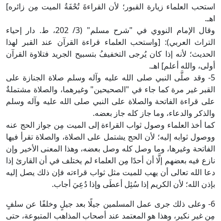
ستحب العلماء زيارة القبور؛ لأن القراءةَ تُحْفَةُ الميت مِن زائره]
هـ.
وقال الإمام النووي في "شرح مسلم" (3/ 202، ط. دار إحياء
لتراث العربي): [واستحب العلماء قراءة القرآن عند القبر لهذا
لحديث؛ لأنه إذا كان يُرجى التخفيفُ بتسبيح الجريد فتلاوة القرآن
ولى، والله أعلم] اهـ.
5- وقد صلَّى النبي صلى الله عليه وآله وسلم صلاة الجنازة على
لقبر غير مرة كما جاء في "الصحيحين" وغيرهما، والصلاة مشتملةٌ
لى قراءة الفاتحة والصلاة على النبي صلى الله عليه وآله وسلم
الذكر والدعاء، وما جاز كله جاز بعضه.
ما أخذ العلماء وصول ثواب القراءة إلى الميت مِن جواز الحج عنه
وصول ثوابه إليه؛ لأن الحج يشتمل على الصلاة، والصلاة تقرأ فيها
لفاتحة وغيرها، وما وصل كله وصل بعضه، وهذا المعنى الأخير وإن
ازع فيه بعضهم إلَّا أن أحدًا مِن العلماء لم يختلف في أن القارئ إذا
عا الله تعالى أن يهب للميت مثل ثواب قراءته فإن ذلك يصل إليه
إذن الله؛ لأن الكريم إذا سُئِل أعطَى وإذا دُعِيَ أجاب.
6- وعلى ذلك جرى عمل المسلمين جيلًا بعد جيلٍ وخلفًا عن سلفٍ
ِن غير نكير، وهذا هو المعتمد عند أصحاب المذاهب المتبوعة، حتى