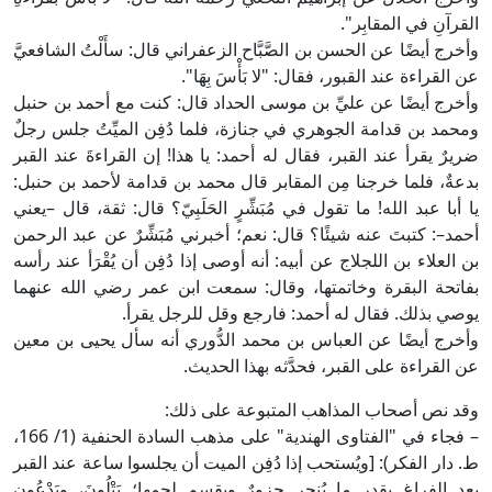
لقرآنِ في المقابِر".
أخرج أيضًا عن الحسن بن الصَّبَّاح الزعفراني قال: سأَلْتُ الشافعيَّ
ن القراءة عند القبور، فقال: "لا بَأْسَ بِهَا".
أخرج أيضًا عن عليِّ بن موسى الحداد قال: كنت مع أحمد بن حنبل
محمد بن قدامة الجوهري في جنازة، فلما دُفِن الميِّتُ جلس رجلٌ
ريرٌ يقرأ عند القبر، فقال له أحمد: يا هذا! إن القراءةَ عند القبر
دعةٌ، فلما خرجنا مِن المقابر قال محمد بن قدامة لأحمد بن حنبل:
ا أبا عبد الله! ما تقول في مُبَشِّرٍ الحَلَبِيّ؟ قال: ثقة، قال –يعني
حمد–: كتبتَ عنه شيئًا؟ قال: نعم؛ أخبرني مُبَشِّرٌ عن عبد الرحمن
ن العلاء بن اللجلاج عن أبيه: أنه أوصى إذا دُفِن أن يُقْرَأ عند رأسه
فاتحة البقرة وخاتمتها، وقال: سمعت ابن عمر رضي الله عنهما
وصي بذلك. فقال له أحمد: فارجع وقل للرجل يقرأ.
أخرج أيضًا عن العباس بن محمد الدُّوري أنه سأل يحيى بن معين
ن القراءة على القبر، فحدَّثه بهذا الحديث.
قد نص أصحاب المذاهب المتبوعة على ذلك:
– فجاء في "الفتاوى الهندية" على مذهب السادة الحنفية (1/ 166،
. دار الفكر): [ويُستحب إذا دُفِن الميت أن يجلسوا ساعة عند القبر
عد الفراغ بقدر ما يُنحر جزورٌ ويقسم لحمها؛ يَتْلُونَ، ويَدْعُون