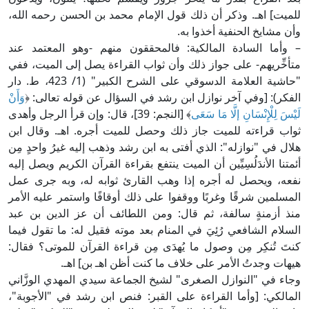
لميت] اهـ. وذكر أن ذلك قول الإمام محمد بن الحسن رحمه الله،
أن مشايخ الحنفية أخذوا به.
 وأما السادة المالكية: فالمحققون منهم -وهو المعتمد عند
تأخِّريهم- على جواز ذلك وأن ثواب القراءة يصل إلى الميت، ففي
"حاشية العلامة الدسوقي على الشرح الكبير" (1/ 423، ط. دار
لفكر): [وفي آخر نوازل ابن رشد في السؤال عن قوله تعالى: ﴿
وَأَنْ
َيْسَ لِلْإِنْسَانِ إلَّا مَا سَعَى
﴾ [النجم: 39]، قال: وإن قرأ الرجل وأهدى
واب قراءته للميت جاز ذلك وحصل للميت أجره. اهـ. وقال ابن
لال في "نوازله": الذي أفتى به ابن رشد وذهب إليه غيرُ واحدٍ مِن
ئمتنا الأندَلُسِيِّين أن الميت ينتفع بقراءة القرآن الكريم ويصل إليه
فعه، ويحصل له أجره إذا وهب القارئ ثوابه له، وبه جرى عمل
لمسلمين شرقًا وغربًا ووقفوا على ذلك أوقافًا واستمر عليه الأمر
نذ أزمنةٍ سالفة، ثم قال: ومن اللطائف أن عز الدين بن عبد
لسلام الشافعي رُئِيَ في المنام بعد موته فقيل له: ما تقول فيما
نتَ تُنكِر مِن وصول ما يُهدَى مِن قراءة القرآن للموتى؟ فقال:
يهات وجدتُ الأمر على خلاف ما كنت أظن اهـ بن] اهـ.
جاء في "النوازل الصغرى" لشيخ الجماعة سيدي المهدي الوزَّاني
لمالكي: [وأما القراءة على القبر: فنص ابن رشد في "الأجوبة"،