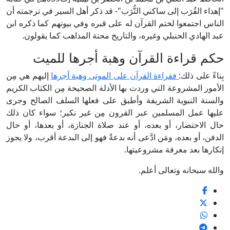
إهداء القُرَب إلى ساكني التُّرَب"- قد ذكر أهل السير في ترجمته أن
لناس اجتمعوا لختم القرآن له على قبره وفي بيوتهم كما ذكره ابن
بد الهادي الحنبلي وغيره، والتاريخ محنة المذاهب كما يقولون.
كم قراءة القرآن وهبة أجرها للميت
ِناءً على ذلك:
فقراءة القرآن على الموتى وهبة أجرها
إليهم هي مِن
لأمور المشروعة التي وردت بها الأدلة الصحيحة مِن الكتاب الكريم
السنة النبوية الشريفة وأطبق على فعلها السلف الصالح وجرى
ليها عمل المسلمين عبر القرون مِن غير نكير؛ سواء كان ذلك
ال الاحتضار، أو بعده، أو عند صلاة الجنازة، أو بعدها، أو حال
لدفن، أو بعده، ومَن ادَّعى أنه بدعةٌ فهو إلى البدعة أقرب، ولا يجوز
نكارها بعد معرفة مشروعيتها.
الله سبحانه وتعالى أعلم.