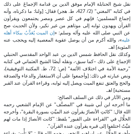
قل شيخ الحنابلة الإمام موفق الدين بن قدامة الإجماعَ على ذلك
في كتابه "المغني" (2/ 427، ط. هجر) فقال: [ولنا: ما ذكرناه، وأنه
جماع المسلمين؛ فإنهم في كل عصر ومصر يجتمعون ويقرأون
لقرآن ويهدون ثوابه إلى موتاهم من غير نكير، ولأن الحديث صح
ن النبي صلى الله عليه وآله وسلم: «
إن الميت يُعَذَّبُ ببكاء أهله
ليه
»، والله أكرم من أن يوصل عقوبة المعصية إليه ويحجب عنه
لمثوبة] اهـ.
كذلك نقل الحافظ شمس الدين بن عبد الواحد المقدسي الحنبلي
لإجماع على ذلك –كما سبق-، ونقله أيضًا الشيخ العثماني في كتابه
"رحمة الأمة في اختلاف الأئمة" (ص: 72، ط. المكتبة التوفيقية)،
نص عبارته في ذلك: [وأجمعوا على أن الاستغفار والدعاء والصدقة
الحج والعتق تنفع الميت ويصل إليه ثوابه، وقراءة القرآن عند القبر
ستحبة] اهـ.
من الآثار في ذلك عن السلف الصالح:
ا أخرجه ابن أبي شيبة في "المصنَّف" عن الإمام الشعبي رحمه
لله قال: "كانَتِ الأنصارُ يقرأون عند الميِّتِ بسورة البقرة"، وأخرجه
لخلَّال في "القراءة على القبور" بلفظ: "كانت الأنصارُ إذا مات لهم
َيِّتٌ اختلفوا إلى قبره يقرأون عنده القرآن".
أخرج الخلَّال عن إبراهيم النخعي رحمه الله قال: "لا بَأْسَ بقراءةِ