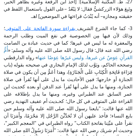
27، ط. المكتبة الإسلامية): [أخذ ابن الرفعة وغيره بظاهر الخبر،
تَبِعَ هؤلاء الزركشيُّ فقال: لا يَبْعُدُ –على القول باستعمال اللفظ في
قيقته ومجازه– أنه يُنْدَبُ قراءتها في الموضعين] اهـ.
 جاء الشرع الشريف
بقراءة سورة الفاتحة على المتوفى
؛
ذلك لأن فيها مِن الخصوصية في نفع الميت وطلب الرحمة
المغفرة له ما ليس في غيرها؛ كما في حديث عبادة بن الصامت
ضي الله عنه قال: قال رسول الله صلى الله عليه وآله وسلم: «
أُمُّ
لقرآنِ عِوَضٌ عن غيرها، وليس غيرُها عِوَضًا عنها
» رواه الدارقطني
صححه الحاكم، وبَوَّب لذلك الإمام البخاري في صحيحه بقوله (باب
ِرَاءَةِ فَاتِحَةِ الْكِتَابِ عَلَى الْجَنَازَةِ)، وهذا أعَمُّ مِن أن يكون في صلاة
لجنازة أو خارجها: فمِن الأحاديث ما يدل على أنها تُقرأ في صلاة
لجنازة، ومنها ما يدل على أنها تُقرأ عند الدفن أو بعده كحديث ابن
مر السابق عند الطبراني وغيره، ومنها ما يدل بإطلاقه على
لقراءة على المتوفى في كل حال؛ كحـديث أم عفيف النهدية رضي
لله عنها قالت: "بايعنا رسول الله صلى الله عليه وآله وسلم حين
ايع النساء؛ فأخذ عليهن أن لا تُحَدِّثْنَ الرَّجُل إلا مَحْرَمًا، وأَمَرَنَا أن
قرأ على مَيِّتِنا بفاتحةِ الكتاب" رواه الطبراني في "المعجم الكبير"،
حديث أم شريك رضي الله عنها قالت: "أَمَرَنَا رَسُولُ اللهِ صلى الله