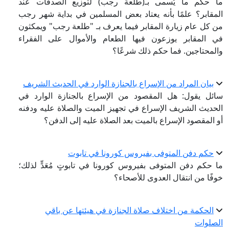
ا حكم ما يُسمى بـ(طلعة رجب) لتوزيع الصدقات عند
لمقابر؟ علمًا بأنه يعتاد بعض المسلمين في بداية شهر رجب
ن كل عام زيارة المقابر فيما يعرف بـ "طلعة رجب" ويمكثون
ي المقابر يوزعون فيها الطعام والأموال على الفقراء
المحتاجين. فما حكم ذلك شرعًا؟
بيان المراد من الإسراع بالجنازة الوارد في الحديث الشريف
ائل يقول: هل المقصود من الإسراع بالجنازة الوارد في
لحديث الشريف الإسراع في تجهيز الميت والصلاة عليه ودفنه
و المقصود الإسراع بالميت بعد الصلاة عليه إلى الدفن؟
حكم دفن المتوفى بفيروس كورونا في تابوت
ا حكم دفن المتوفى بفيروس كورونا في تابوتٍ مُعَدٍّ لذلك؛
وفًا من انتقال العدوى للأصحاء؟
الحكمة من اختلاف صلاة الجنازة في هيئتها عن باقي
لصلوات