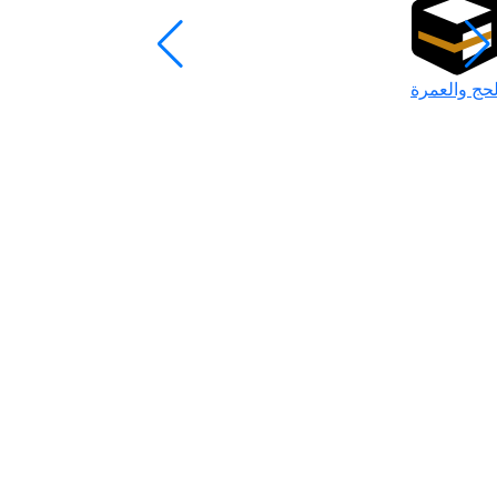
لحج والعمرة
رمضان