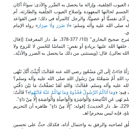
 العيوب الخِلقية، وإزالة ما يحصل به الضَّرر والأذى: سواءٌ أكان
الجسم لحالتها المعهودة وإصلاح العيوب الخِلْقية والطارئة، أم
ذًى نفسيًّا أو عضويًّا، والرجل كالمرأة في ذلك؛ فمن القواعد
 صلى الله عليه وآله وسلم: «
لَا ضَرَرَ وَلَا ضِرَارَ
» رواه الإمام
ي.
قال الحافظ ابن حجر العسقلاني في "فتح الباري شرح صحيح البخاري" (10/ 377-378، ط. دار المعرفة): [(قال
ها الله عليها بزيادةٍ أو نقصٍ؛ التماسًا للحُسنِ لا للزوج ولا
ه تعالى). قال: (ويستثنى من ذلك ما يحصل به الضرر والأذيَّة..
تْ إِلَى ابْنِ مَسْعُودٍ رضي الله عنه فَقَالَتْ: أُنْبِئْتُ أَنَّكَ تَنْهَى
ِي كِتَابِ اللهِ أَمْ سَمِعْتَهُ مِنْ رَسُولِ اللهِ صلى الله عليه وآله وسلم؟
ه عليه وآله وسلم. فَقَالَتْ: وَاللهِ لَقَدْ تَصَفَّحْتُ مَا بَيْنَ دَفَّتَيِ
 فِيهِ: ﴿
وَمَا آتَاكُمُ الرَّسُولُ فَخُذُوهُ وَمَا نَهَاكُمْ عَنْهُ فَانْتَهُوا
﴾؟ قَالَتْ:
 عَنِ النَّامِصَةِ وَالْوَاشِرَةِ وَالْوَاصِلَةِ وَالْوَاشِمَةِ إِلَّا مِنْ دَاءٍ".
قال العلامة الشوكاني في "نيل الأوطار" (6/ 226، 229، ط. دار الحديث): [قوله: "إِلَّا مِنْ دَاءٍ" ظاهره أن التحريم
لةٍ، فإنه ليس بمحرم] اهـ.
لُق لصاحبه والرفق به واحتمال أذاه، فكذلك حثَّ على تحسين