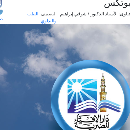
بوتكس
تاوى:
الأستاذ الدكتور / شوقي إبراهيم
التصنيف:
الطب
طل
والتداوي
اس
حج
ال
م
الق