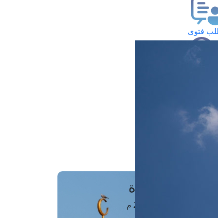
ب فتوى
تعلام عن فتوى
ز موعد
فتوى الهاتفية
َواقِيتُ الصَّـــلاة
اهرة · 08 أغسطس 2026 م