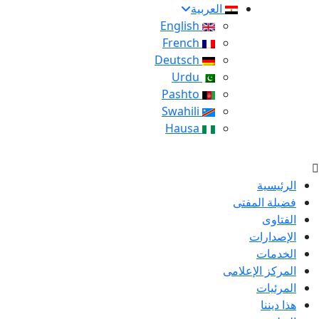
العربية
English
French
Deutsch
Urdu
Pashto
Swahili
Hausa
الرئيسية
فضيلة المفتى
الفتاوى
الإصدارات
الخدمات
المركز الإعلامى
المرئيات
هذا ديننا