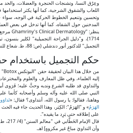
وعِرْق النسا، وتشنجات الحنجرة والعضلات، والحد من
اللعاب والشقوق الشرجية، كما أنها يكثر استخدامها 
وتحسين وتنعيم الخطوط الحركية في الوجه، سواء 
المدخنين حول الشفاه، كما أنها تدخل في بعض العمل
ينظر: "gy
التجميل" للدكتور أنور دندشلي (ص: 88، ط. شعاع للنشر والعلوم، سوريا).
حكم التجميل باستخدام ح
من 
إليه العلماء، وفي ظل المعارف والعلوم والمخترعات ا
والتداوي قد طلبه الشرع وندبه وحثَّ عليه؛ فَرَوى أب
النبي صلى الله عليه وآله وسلم وأصحابه كأنما على 
وهاهنا، فقالوا: يا رسول الله، أنتداوى؟ فقال: «
تَداوَو
الهَرَمُ
» و "الهَرَمُ": الكِبَر، وهذا الحديث جاء فيه الحث 
على إطلاقه حتى يَرِد ما يقيده".
قال الإ
وأن التداويَ مباحٌ غير مكروهٍ] اهـ.