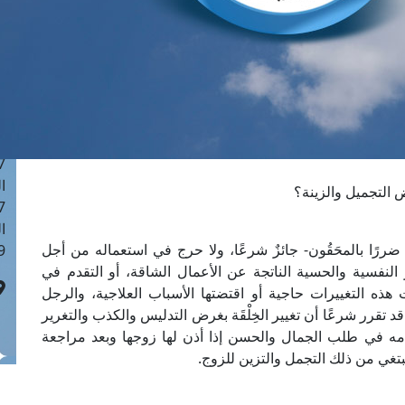
ا
 :42
ا
 :18
ا
 : 1
ا
7
ا
: 43
ا
ررًا بالمحَقُون- جائزٌ شرعًا، ولا حرج في استعماله من أجل
 :8
النفسية والحسية الناتجة عن الأعمال الشاقة، أو التقدم في
 هذه التغييرات حاجية أو اقتضتها الأسباب العلاجية، والرجل
د تقرر شرعًا أن تغيير الخِلْقَة بغرض التدليس والكذب والتغرير
دامه في طلب الجمال والحسن إذا أذن لها زوجها وبعد مراجعة
تغي من ذلك التجمل والتزين للزوج.