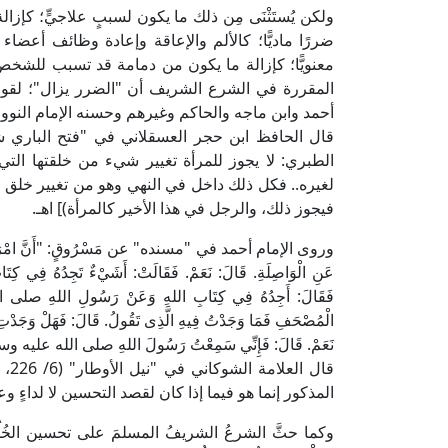
ولكن يُستَثْنَى مِن ذلك ما يكون لسببٍ علاجيٍّ؛ كإزالة
ضررًا ماديًّا؛ كالألم والإعاقة وإعادة وظائف أعضاء 
معنويًّا؛ كإزالة ما يكون من دمامة قد تسبب للشخص أ
المقررة في الشرع الشريف أن "الضرر يزال"؛ لقوله
أحمد وابن ماجه والحاكم وغيرهم وحسنه الإمام النوو
الطبري: لا يجوز للمرأة تغيير شيء من خلقتها التي خلق
لغيره.. فكل ذلك داخل في النهي وهو من تغيير خلق الل
فيجوز ذلك، والرجل في هذا الأخير كالمرأة)] اهـ.
وروى الإمام أحمد في "مسنده" عن مَسْرُوقٍ: "أَنَّ امْرَأَةً جَاءَ
عَنِ الْوَاصِلَةِ. قَالَ: نَعَمْ. فَقَالَتْ: أَشَيْءٌ تَجِدُهُ ف
فَقَالَ: أَجِدُهُ فِي كِتَابِ اللهِ وَعَنْ رَسُولِ اللهِ صلى الل
الْمُصْحَفِ فَمَا وَجَدْتُ فِيهِ الَّذِى تَقُولُ. قَالَ: فَهَلْ وَجَدْتِ
نَعَمْ. قَالَ: فَإِنِّي سَمِعْتُ رَسُولَ اللهِ صلى الله عليه وسلم نَهَى
المذكور إنما هو فيما إذا كان لقصد التحسين لا لداءٍ وع
وكما حثَّ الشرعُ الشريفُ المسلمَ على تحسين الخُ