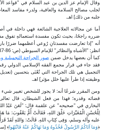
لجلب مصالح السلامة والعافية، ولدرء مفاسد المعاط
جلبه من ذلك] اهـ.
أما عن مجالاته العلاجية الشائعة فهي داخلة في أ
ضرره راجحًا، بحيث تكون مفسدة استعمالهِ تفوق مفسد
أنه "إذا تعارضت مفسدتانِ رُوعي أعظمهما ضررًا بارتك
انظر: "الأشباه والنظائر" للإمام السيوطي (ص: 86-87، ط. دار الكتب العلمية).
كما أن بعضها يدخل ضمن
صور الجراحة التجميلية ومع
التجميل هي تلك الجراحة التي تُعْنَى بتحسين (تعد
وظيفته إذا طرأ عليها خلل مؤثر] اهـ.
ومن المقرر شرعًا أنه: لا يجوز للشخص تغيير شيء في
قضائه وقدره؛ فهذا من فعل الشيطان، قال تعالى:
البخاري في "صحيحه" عن علقمة قال: "لَعَنَ عَبْدُ اللهِ بن عم
لِلْحُسْنِ الْمُغَيِّرَاتِ خَلْقَ اللهِ، فَقَالَتْ أُمُّ يَعْقُوبَ: مَا 
عليه وآله وسلم، وَفِى كِتَابِ اللهِ. قَالَتْ: وَاللهِ لَقَدْ قَرَأْتُ مَا بَ
﴿
وَمَا آتَاكُمُ الرَّسُولُ فَخُذُوهُ وَمَا نَهَاكُمْ عَنْهُ فَانْتَهُوا
﴾ [سور