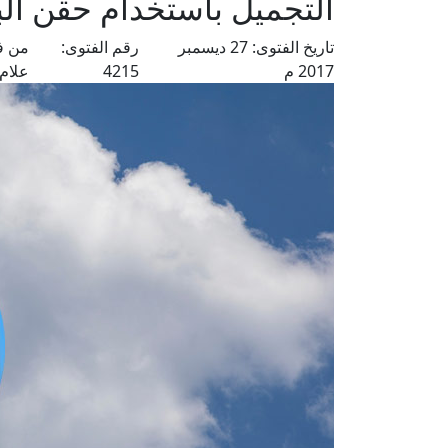
التجميل باستخدام حقن ال
تاريخ الفتوى:
27 ديسمبر
رقم الفتوى:
من ف
2017 م
4215
علام