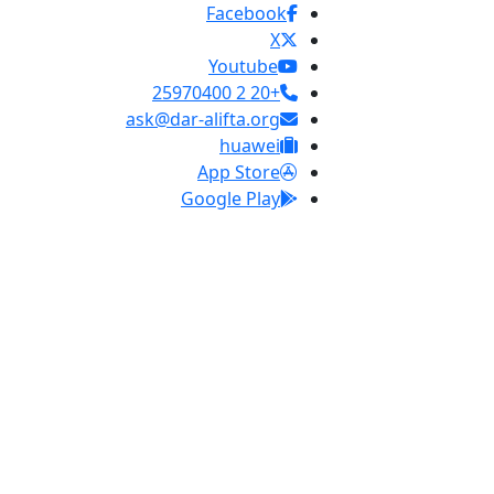
Facebook
X
Youtube
+20 2 25970400
ask@dar-alifta.org
huawei
App Store
Google Play