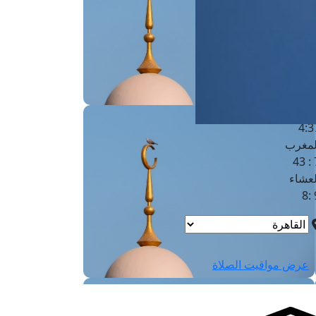
لفجر
4
لشروق
6
لظهر
1
لعصر
4:3
لمغرب
7 
لعشاء
9
عرض مواقيت الصلاة