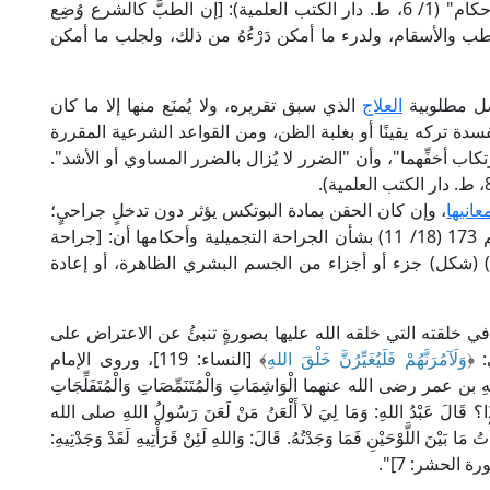
وقال الإمام عز الدين بن عبد السلام في "قواعد الأحكام" (1/ 6، ط. دار الكتب العلمية): [إن الطبَّ كالشرع وُضِع
ب والأسقام، ولدرء ما أمكن دَرْءُهُ من ذلك، ولجلب ما أمكن
صل مطلوبية
العلاج
الذي سبق تقريره، ولا يُمنَع منها إلا ما كان
ة تركه يقينًا أو بغلبة الظن، ومن القواعد الشرعية المقررة
اب أخفِّهما"، وأن "الضرر لا يُزال بالضرر المساوي أو الأشد".
انيها
، وإن كان الحقن بمادة البوتكس يؤثر دون تدخلٍ جراحيٍ؛
فقد جاء في قرار مجمع الفقه الإسلامي الدولي رقم 173 (18/ 11) بشأن الجراحة التجميلية وأحكامها أن: [جراحة
يل) (شكل) جزء أو أجزاء من الجسم البشري الظاهرة، أو إعادة
 خلقته التي خلقه الله عليها بصورةٍ تنبئُ عن الاعتراض على
 ﴿
وَلَآمُرَنَّهُمْ فَلَيُغَيِّرُنَّ خَلْقَ اللهِ
﴾ [النساء: 119]، وروى الإمام
ر رضى الله عنهما الْوَاشِمَاتِ وَالْمُتَنَمِّصَاتِ وَالْمُتَفَلِّجَاتِ
هَذَا؟ قَالَ عَبْدُ اللهِ: وَمَا لِيَ لاَ أَلْعَنُ مَنْ لَعَنَ رَسُولُ اللهِ صلى الله
يْنَ اللَّوْحَيْنِ فَمَا وَجَدْتُهُ. قَالَ: وَاللهِ لَئِنْ قَرَأْتِيهِ لَقَدْ وَجَدْتِيهِ:
ة الحشر: 7]".