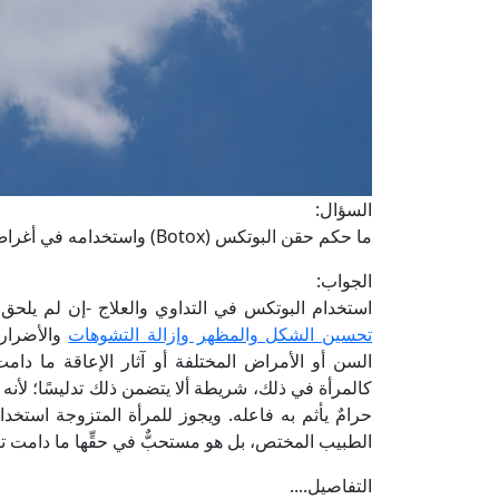
السؤال:
ما حكم حقن البوتكس (Botox) واستخدامه في أغراض التجميل والزينة؟
الجواب:
استخدام البوتكس في التداوي والعلاج -إن لم يلحق ض
تحسين الشكل والمظهر وإزالة التشوهات
والأضرار 
السن أو الأمراض المختلفة أو آثار الإعاقة ما دامت
كالمرأة في ذلك، شريطة ألا يتضمن ذلك تدليسًا؛ لأنه ق
حرامٌ يأثم به فاعله. ويجوز للمرأة المتزوجة استخ
الطبيب المختص، بل هو مستحبٌّ في حقِّها ما دامت تب
التفاصيل....