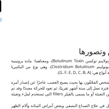
ا
 وتصورها
كلمة البوتكس Botox هي اختصار من كلمتي (البوتولاينم توكسن Botulinum Toxin)، ومعناهما: مادة بروتينية
طبيعية سُمِّية تستخرج من بكتريا (كولوستريديوم بوتولينم Clostridium Botulinum)، وهي نوع من البكتيريا
G، F، E، D، C،).
الشخص المَحْقُون بها بحيث يصبح العصب عاجزًا عن إصدار أمره
ترة تصل إلى ستة أشهر تقريبًا، ثم تعود للحركة مجددًا وقد تم
إزالة خطوط التجاعيد منها، ولا يتداخل تأثيرها مع حقن التعبئة أو ما يسمى بالفيلر fillers التي تستخدم لملء وتعبئة
دخل في علاج الصداع النصفي وبعض أمراض المثانة وآلام الظهر