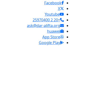
Facebook
X
Youtube
+20 2 25970400
ask@dar-alifta.org
huawei
App Store
Google Play