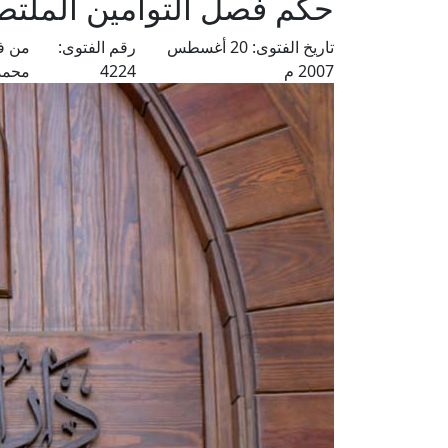
حكم فصل التوأمين الملتص
تاريخ الفتوى:
20 أغسطس
رقم الفتوى:
من ف
2007 م
4224
محمد