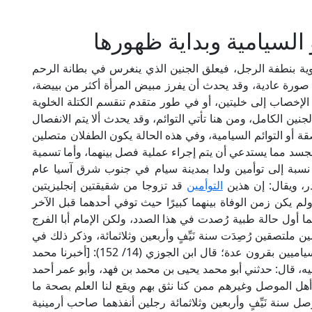
 السيامية وبداية ظهورها
أنثوية بنطفة الرجل، فيعلق الجنين الذي ينغرس في بطانة الرحم
 صورة عادية، وقد يحدث أن يفرز مبيض المرأة أكثر من بييضة،
بعد الإخصاب إلى خليتين، أو في طور متقدم تنقسم الكتلة الخلوية
نين الكامل، ومن هنا تأتي التوائم، وقد يحدث ألا يتم الانفصال
ة أو التوائم السيامية، وفي هذه الحالة يكون الطفلان متصلين
جسد مما يستدعي أن يتم إجراء عملية فصل بينهما، وأما تسمية
فهو نسبة إلى توأمين ولدا بمدينة سيام في جنوب شرق آسيا عام
التوأمين
قد تزوجا من شقيقتين إنجليزيتين
 اثنين وعشرين طفلًا، وقد توفيا عام 1874م، ولم يكن زمن الوفاة بينهما كبيرًا حيث توفي أحدهما قبل الآخر
ما أول حالة طبية رُصدت في هذا الصدد، ولكن الإمام أبا الفرج
ملتصقين رُصِدَت سنة نَيِّفٍ وأربعين وثلاثمائة، وذكر ذلك في
السياميين بقرون عدة؛ قال ابن الجوزي (14/ 152): [أخبرنا محمد
ه، قال: حدثني أبو محمد يحيى بن محمد بن فهد، وأبو عمر أحمد
 أهل الموصل وغيرهم ممن كنا نثق بهم ويقع لنا العلم بصحة ما
صل سنة نَيِّفٍ وأربعين وثلاثمائة رجلين أنفذهما صاحب أرمينية