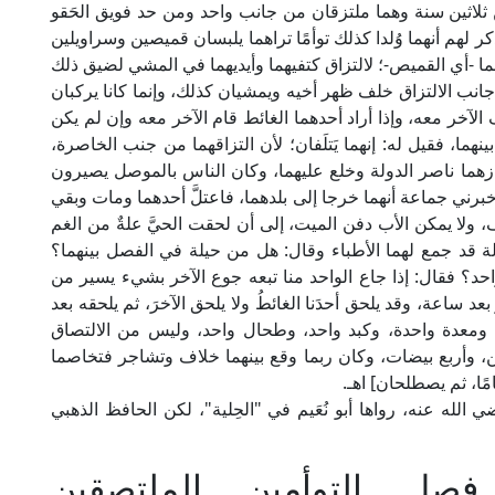
ن ثلاثين سنة وهما ملتزقان من جانب واحد ومن حد فويق الحَقو
كر لهم أنهما وُلدا كذلك توأمًا تراهما يلبسان قميصين وسراويلين
ِّنهما -أي القميص-؛ لالتزاق كتفيهما وأيديهما في المشي لضيق ذلك
جانب الالتزاق خلف ظهر أخيه ويمشيان كذلك، وإنما كانا يركبان
ف الآخر معه، وإذا أراد أحدهما الغائط قام الآخر معه وإن لم يكن
بينهما، فقيل له: إنهما يَتلَفان؛ لأن التزاقهما من جنب الخاصرة،
أجازهما ناصر الدولة وخلع عليهما، وكان الناس بالموصل يصيرون
أخبرني جماعة أنهما خرجا إلى بلدهما، فاعتلَّ أحدهما ومات وبقي
رف، ولا يمكن الأب دفن الميت، إلى أن لحقت الحيَّ علةٌ من الغم
ولة قد جمع لهما الأطباء وقال: هل من حيلة في الفصل بينهما؟
د؟ فقال: إذا جاع الواحد منا تبعه جوع الآخر بشيء يسير من
د ساعة، وقد يلحق أحدَنا الغائطُ ولا يلحق الآخرَ، ثم يلحقه بعد
، ومعدة واحدة، وكبد واحد، وطحال واحد، وليس من الالتصاق
رين، وأربع بيضات، وكان ربما وقع بينهما خلاف وتشاجر فتخاصما
مًا، ثم يصطلحان] اهـ.
الله عنه، رواها أبو نُعَيم في "الحِلية"، لكن الحافظ الذهبي
ل التوأمين الملتصقين