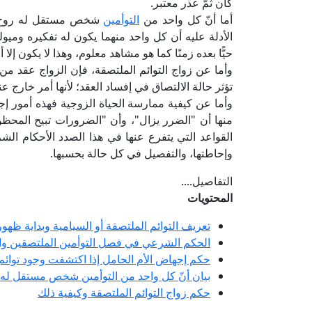
كان ثمَّ عذر معتبر.
أما أنّ كل واحد من
التوأمين
شخص مستقل له روح مغا
الأدلة عليه أن كل واحد منهما يكون له تفكيره وميوله
حيًّا بعده زمنًا كما هو مشاهد معلوم، وهذا لا يكون إ
وأما عن زواج التوائم الملتصقة، فإن الزواج عقد من
تؤثر حالة الالتصاق في إفساد العقد؛ لأنها أمر خارج عن
وأما عن كيفية ممارسة الحياة الزوجية فهذه أمور إجر
منها أن "الضرر يزال"، وأن "الضرورات تبيح المحظور
القواعد التي يتفرع عنها في هذا الصدد الأحكام ال
وإحاطتها، والتفصيل في كل حالة بحسبها.
التفاصيل....
المحتويات
تعريف التوائم الملتصقة أو السيامية وبداية ظهور
الحكم الشرعي في فصل التوأمين الملتصقين وا
حكم إجهاض الأم الحامل إذا اكتشفت وجود توائم 
بيان أنّ كل واحد من التوأمين شخص مستقل له 
حكم زواج التوائم الملتصقة وكيفية ذلك