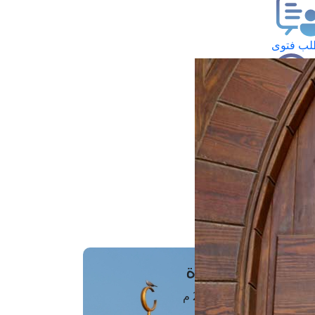
ب فتوى
تعلام عن فتوى
ز موعد
فتوى الهاتفية
َواقِيتُ الصَّـــلاة
اهرة · 06 أغسطس 2026 م