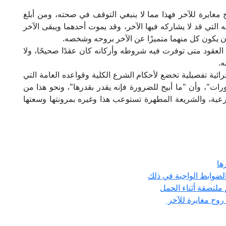
يرة للآخر فهذا مما لا ينبغي التوقف في صحته، ومن أبلغ
 التي قد لا يشاركه فيها الآخر، وقد يموت أحدهما ويبقى الآخر
لا أن يكون كل منهما متميزًا عن الآخر بروحه وشخصه.
 العقود متى توفرت فيه شروطه وأركانه كان عقدًا صحيحًا، ولا
ه.
ائية تفصيلية تخضع لأحكام الشرع الكلية وقواعده العامة التي
ات"، وأن "ما أبيح للضرورة فإنه يقدر بقدرها"، ونحو هذا من
شرعية، والشريعة المطهرة تستوعب هذا وغيره بمرونتها وسعتها
ها
لضوابط الواجبة في ذلك
ملتصقة أثناء الحمل
روح مغايرة للآخر