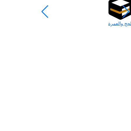
لحج والعمرة
رمضان