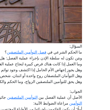
السؤال:
ما الحكم الشرعي في
فصل التوأمين الملتصقين
؟
ومَن تكون له سلطة الإذن بإجراء عملية الفصل: ه
وما العمل إذا كانت هناك فرص كبيرة لنجاح عملية
وهل يجوز إجهاض الأم الحامل إذا اكتشف وجود توائم 
وهل التوأمان الملتصقان روح واحدة أو اثنتان، شخ
وهل يحق للتوأمين الملتصقين الزواج، وما الحكم والك
الجواب:
الأصل أن عملية الفصل بين
التوأمين الملتصقين
جائز
التوأمين
مراعاة الضوابط الآتية:
أولًا: أن يكون القائمون بإجرائها من الأطباء المختصين ا