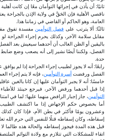
ثانيًا: أن يأذن في إجرائها التوأمان معًا إن كانت أهلية 
ناقصي الأهلية فإن الحَقَّ في ولاية الإذن بالجراحة 
العامة، وهو الحاكم أو القاضي في زماننا هذا.
ثالثًا: ألا يترتب على
فصل التوأمين
مفسدة تفوق مفسد
مقابل سلامة الآخر، وكذلك يحرم إجراء الجراحة لو
باليقين أو الظن الغالب أن أحدهما سيعيش بعد الفصل 
الفصل، ولكننا أيضًا نشير إلى أنه يصعب وضع ضابط 
حدة.
رابعًا: أنه لا يجوز لطبيب إجراء الجراحة إذا لم يواف
الفصل ورفضت
أسرة التوأمين
، فإنه لا يتم إجراء الع
خامسًا: أنه لا يجبر التوأمان عليها إن كانا بالغين عاقل
إذا قبل أحدهما ورفض الآخر، فيرجع حينئذ للأطباء
التوأمين
، جاز إجبار الرافض منهما عليها؛ لما في امت
أما بخصوص حكم الإجهاض إذا ما اكتشف الطبيب وج
وعشرون يومًا فأكثر في بطن الأم، فإذا كان كذلك 
إسقاطه، وكان إسقاطه قتلًا للنفس التي حرم الله تعالى
قبل هذه المدة فيجوز إسقاطه والحالة هذه طالما لا
اتقاء للمشكلات التي تتلازم مع ولادة التوائم الملتص