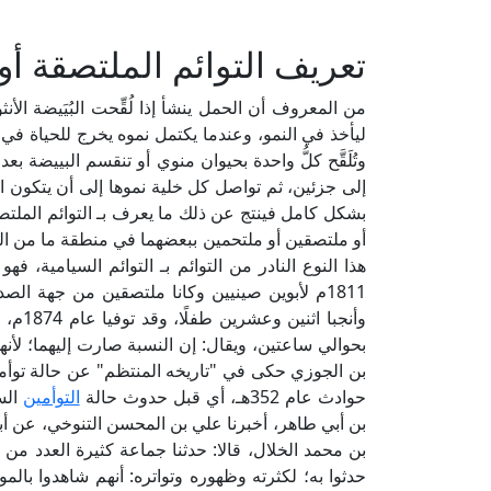
تعريف التوائم الملتصقة أو
من المعروف أن الحمل ينشأ إذا لُقِّحت البُيَيضة ال
ليأخذ في النمو، وعندما يكتمل نموه يخرج للحياة في
وتُلَقَّح كلُّ واحدة بحيوان منوي أو تنقسم البييضة 
إلى جزئين، ثم تواصل كل خلية نموها إلى أن يتكون الج
بشكل كامل فينتج عن ذلك ما يعرف بـ التوائم الملتصق
أو ملتصقين أو ملتحمين ببعضهما في منطقة ما من ال
هذا النوع النادر من التوائم بـ التوائم السيامية، 
1811م لأبوين صينيين وكانا ملتصقين من جهة الصدر، ويقال: إن هذين
وأنجبا
بحوالي ساعتين، ويقال: إن النسبة صارت إليهما؛ لأنه
بن الجوزي حكى في "تاريخه المنتظم" عن حالة توأمين 
حوادث عام 352هـ، أي قبل حدوث حالة
التوأمين
بن أبي طاهر، أخبرنا علي بن المحسن التنوخي، عن أبي
بن محمد الخلال، قالا: حدثنا جماعة كثيرة العدد من
حدثوا به؛ لكثرته وظهوره وتواتره: أنهم شاهدوا بالمو