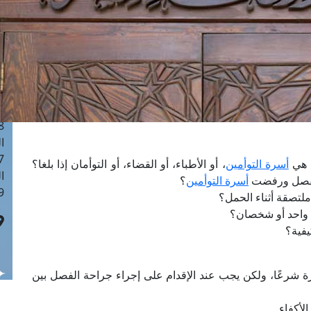
ا
 :40
ا
 :17
ا
 : 1
ا
8
ا
: 45
ل هي
أسرة التوأمين
، أو الأطباء، أو القضاء، أو التوأمان إذا بلغا؟
ا
 الفصل ورفضت
أسرة التوأمين
؟
 :10
ملتصقة أثناء الحمل؟
ص واحد أو شخصان؟
يفية؟
ة شرعًا، ولكن يجب عند الإقدام على إجراء جراحة الفصل بين
لأكفاء.