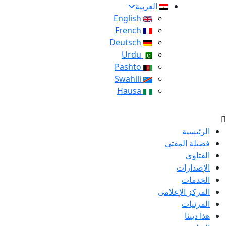
العربية
English
French
Deutsch
Urdu
Pashto
Swahili
Hausa
الرئيسية
فضيلة المفتى
الفتاوى
الإصدارات
الخدمات
المركز الإعلامى
المرئيات
هذا ديننا