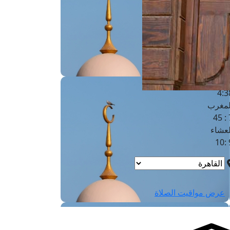
لفجر
4
لشروق
6
لظهر
1
لعصر
4:3
لمغرب
7 
لعشاء
9
عرض مواقيت الصلاة