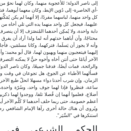
إلى ناصر الدولة؛ للأعجوبة منهما، وكان لهما نحوٌ م
-أي الخاصرة- إلى دُوَين الإبط، وكان معهما أبوهما، فذ
كل واحد منهما، لباسهما مفردًا، إلا أنهما لم يكن يُمَك
عليهما، فيجعل كل واحد منهما يده التي تلي أخاه من 
دابة واحدة، ولا يُمكِن أحدهما المُنصَرَف إلا أن ينصر
محتاجًا، وأن أباهما حدثهم أنه لما ولدا أراد أن يفرق 
وأنه لا يجوز أن يَسلَما، فتركهما، وكانا مسلمَين، ف
إليهما فيتعجبون منهما ويهبون لهما، قال أبو محمد: و
الآخر أيامًا حتى أنتن أخاه وأخوه حيٌّ لا يمكنه التص
والرائحة، فمات أيضًا، فدفنا جميعًا، وكان ناصر الد
فسألهما الأطباء عن الجوع، هل تجوعان في وقت واح
الزمان، وإن شرب أحدنا دواء مسهلا انحلّ طبع الآخر بع
ساعة، فنظروا فإذا لهما جوف واحد، وسُرّة واحدة
أضلاع، فعلموا أنهما إن فُصلا تلفا، ووجدوا لهما ذك
أعظم خصومة، حتى ربما حلف أحدهما لا كَلَّم الآخر أيا
ويُروى أن هناك حالة أخرى رآها الإمام الشافعي رضي 
استنكرها في "السِّيَر".
الحكم الشرعي في فص