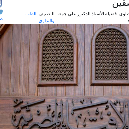
قين
تاوى:
فضيلة الأستاذ الدكتور علي جمعة
التصنيف:
الطب
طل
والتداوي
اس
حج
ال
م
الق