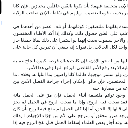
الإذن متحققة فيهما؛ بأن يكونا بالغَين عاقلَين مختارَين، فإن كانا
يعتبر بحسب قوة التعصيب، ويليهم في سُلطَة الإذن صاحب الولاية
ا
ة بقائهما ملتصقين؛ كوفاتهما، أو تلف عضو من أحدهما في
 غلب على الظن حصول ذلك، وكذلك إذا أكد الأطباء المختصون
والآخر سيموت بحيث إنهما لو استمرا على ذلك لماتا جميعًا جاز
واحد لكل الحالات، بل نقول: إنه ينبغي أن تدرس كل حالة على
ق عليها من له حق الإذن، فإن كانت هناك فرصة كبيرة لنجاح عملية
ملية إلا بعد رفع الأمر للقاضي؛ ليرفع النزاع في هذا الأمر.
ين، ولو استمر موجبها، طالما كانا راضيين بما ابتليا به، بخلاف ما
 المختصين، فإن قالوا بإمكان إجراء جراحة الفصل الآمن بين
ناعه من مضارة أخيه.
ود توائم ملتصقة أثناء الحمل، فإن مرّ على الحمل مائة
فقد نفخت فيه الروح، وإذا ما نفخت الروح في الحمل لم يجز
 قتلها إلا بالحق، أما إذا كان الحمل لم تنفخ فيه الروح بأن كان
 يوجد ضرر محقق أو مترجح على الأم من جَرّاء الإجهاض؛ وذلك
قة، وقد أجاز بعض العلماء إسقاط الحمل قبل نفخ الروح فيه إذا