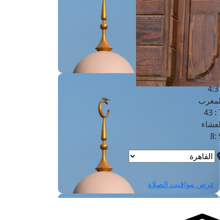
لفجر
4
لشروق
6
لظهر
1
لعصر
4:3
لمغرب
7 
لعشاء
9
عرض مواقيت الصلاة