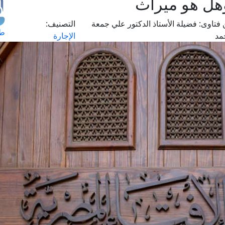
وهل هو ميراث
فتاوى:
فضيلة الأستاذ الدكتور علي جمعة
التصنيف:
طل
مد
الإجارة
اس
حج
ال
م
الق