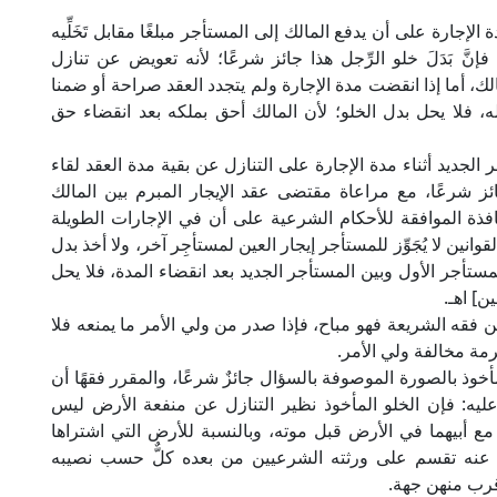
دة الإجارة على أن يدفع المالك إلى المستأجر مبلغًا مقابل تَخَلِّيه
َّ بَدَلَ خلو الرِّجل هذا جائز شرعًا؛ لأنه تعويض عن تنازل
ك، أما إذا انقضت مدة الإجارة ولم يتجدد العقد صراحة أو ضمنا
ه، فلا يحل بدل الخلو؛ لأن المالك أحق بملكه بعد انقضاء حق
جر الجديد أثناء مدة الإجارة على التنازل عن بقية مدة العقد لقاء
ائز شرعًا، مع مراعاة مقتضى عقد الإيجار المبرم بين المالك
افذة الموافقة للأحكام الشرعية على أن في الإجارات الطويلة
انين لا يُجَوِّز للمستأجر إيجار العين لمستأجِر آخر، ولا أخذ بدل
 المستأجر الأول وبين المستأجر الجديد بعد انقضاء المدة، فلا يحل
ن] اهـ.
 فقه الشريعة فهو مباح، فإذا صدر من ولي الأمر ما يمنعه فلا
مة مخالفة ولي الأمر.
خوذ بالصورة الموصوفة بالسؤال جائزٌ شرعًا، والمقرر فقهًا أن
 وعليه: فإن الخلو المأخوذ نظير التنازل عن منفعة الأرض ليس
لان مع أبيهما في الأرض قبل موته، وبالنسبة للأرض التي اشتراها
كةً عنه تقسم على ورثته الشرعيين من بعده كلٌّ حسب نصيبه
أقرب منهن جهة.