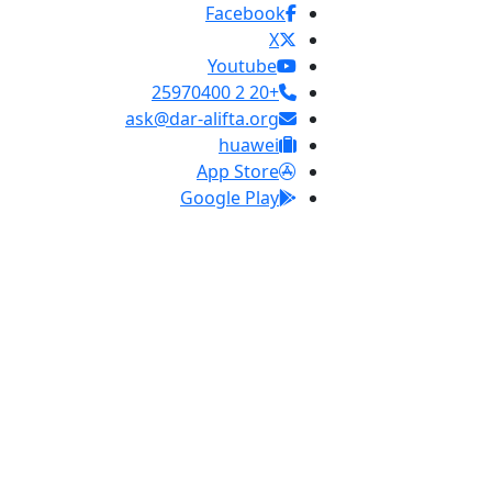
Facebook
X
Youtube
+20 2 25970400
ask@dar-alifta.org
huawei
App Store
Google Play