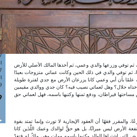
ا
 :42
ا
 :18
ا
 : 1
ا
7
ا
 ثم توفي وزرعها والدي وعمي، ثم أخذها المالك الأصلي للأرض
: 43
 لها، ثم توفي والدي في ذلك الحين وكانت عماتي متزوجات بعيدًا
ا
، علمًا بأن أبي وعمي كانا يزرعان الأرض مع جدي لفترة طويلة
 :8
 أخذاه حلال؟ وهل لعماتي نصيب فيه؟ كان جدي ووالدي مقيمين
ساحتها قيراطان، ودفع ثمنها وكتبها باسمه، فهل لعماتي حق
، والمقرر فقهًا أن العقود الإيجارية لا تورث وإنما تمتد بقوة
عة الأرض ليس ميراثًا، بل هو حقٌّ لوالدك وعمك اللَّذَين كانا
ض التي اشتراها الوالد وكتبها باسمه ومات وهي ملكٌ له فتعدّ