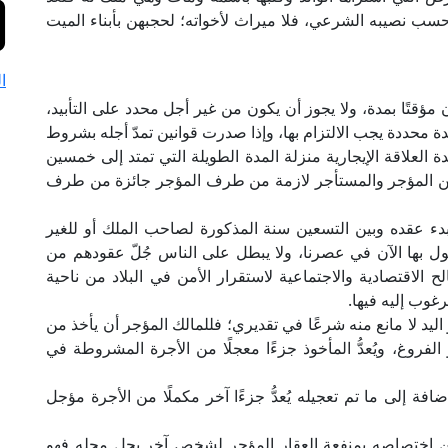
حسب نصيبه الشرعي، فلا ميراث لأخواته؛ لحجبهن بأبناء الميت
ا
ؤقتًا بمدة، ولا يجوز أن يكون من غير أجل محدد على التأبيد،
ة محددة يجب الالتزام بها، وإذا صدرت قوانين تمدّ أجله بشروط
دة العلاقة الإيجارية منزلة المدة الطويلة التي تمتد إلى خمسين
بين المؤجر والمستأجر لازمة من طرف المؤجر جائزة من طرف
 بدء عقده وبين التسعين سنة المذكورة لصاحب الملك أو للغير
ول بها الآن في عصرنا، ولا يبطل على الناس جُلّ عقودهم من
لح الاقتصادية والاجتماعية لاستقرار الأمن في البلاد من ناحية
وب إليه فيها.
 اليد لا مانع منه شرعًا في تقديري؛ فللمالك المؤجر أن يأخذ من
الفروغ، ويُعدُّ المأخوذ جزءًا معجلًا من الأجرة المشروطة في
إضافة إلى ما تم تعجيله يُعدُّ جزءًا آخر مكملًا من الأجرة مؤجل
 عن اختصاصه بمنفعة العقار المؤجر لشخص آخر يحل محله فهو