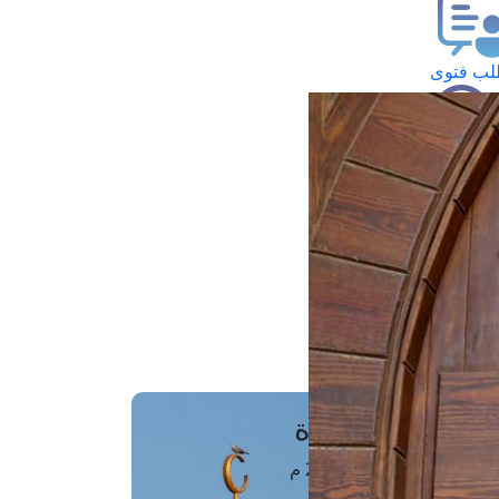
ب فتوى
تعلام عن فتوى
ز موعد
فتوى الهاتفية
َواقِيتُ الصَّـــلاة
اهرة · 08 أغسطس 2026 م