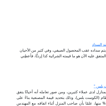
د السداد
يتم سداده عقب المحصول الصيفي، وفي كثير من الأحيان
متفق عليه الآن هو ما قيمته الشرائية كذا إردبًّا، فأعطِني
 بلس "
زل لدى عملاء كثيرين، ومن صور تعامله أنه أحيانًا يتفق
 (الكوست بلس)، وذلك بتحديد قيمة المصنعية بناءً على
نسبة معينة من تكلفة الخامات، لا تقل غالبًا عن 15% منها، علمًا بأن صاحب المنزل أثناء اتفاقه مع المهندس