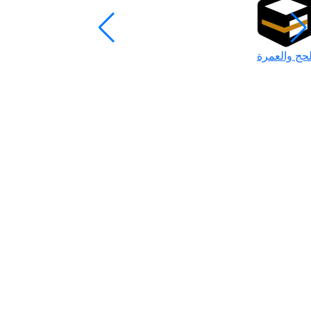
لحج والعمرة
رمضان