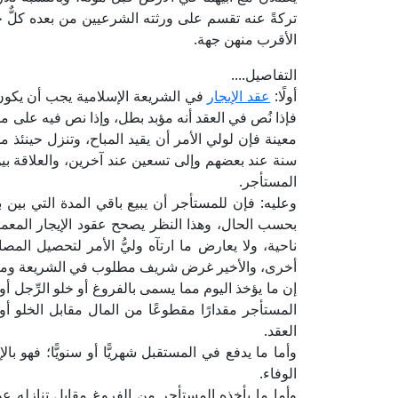
تركةً عنه تقسم على ورثته الشرعيين من بعده كلٌّ 
الأقرب منهن جهة.
التفاصيل....
أولًا:
عقد الإيجار
في الشريعة الإسلامية يجب أن يكون م
فإذا نُص في العقد أنه مؤبد بطل، وإذا نص فيه على مد
معينة فإن لولي الأمر أن يقيد المباح، وتنزل حينئذ م
سنة عند بعضهم وإلى تسعين عند آخرين، والعلاقة 
المستأجر.
وعليه: فإن للمستأجر أن يبيع باقي المدة التي بين
بحسب الحال، وهذا النظر يصحح عقود الإيجار المعم
ناحية، ولا يعارض ما ارتآه وليُّ الأمر لتحصيل المصا
أخرى، والأخير غرض شريف مطلوب في الشريعة ومرغ
إن ما يؤخذ اليوم مما يسمى بالفروغ أو خلو الرِّجل أو
المستأجر مقدارًا مقطوعًا من المال مقابل الخلو أو 
العقد.
وأما ما يدفع في المستقبل شهريًّا أو سنويًّا؛ فهو بال
الوفاء.
وأما ما يأخذه المستأجر من الفروغ مقابل تنازله