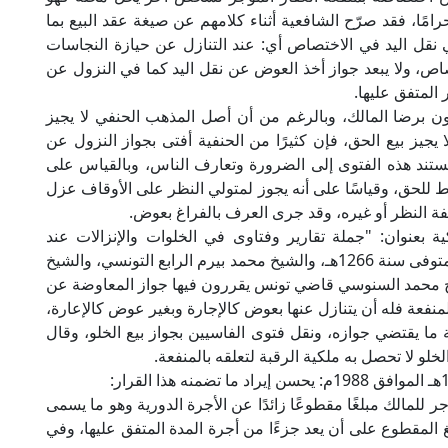
ا حرامًا، فقد صرّح الشافعية أثناء كلامهم عن صيغة عقد البيع بما
ي نقل اليد في الاختصاص أي: عند التنازل عن حيازة النجاسات
ص، ولا يبعد جواز أخذ العوض عن نقل اليد كما في النزول عن
 المتفق عليها.
ون برضا المالك، وبالرغم من أن أصل المذهب الحنفي لا يجيز
جيز بيع الحق، فإن كثيرًا من الحنفية أفتى بجواز النزول عن
وتستند هذه الفتوى إلى الضرورة وتعارف الناس، وبالقياس على
سقاط للحق، وقياسًا على أنه يجوز لمتولي النظر على الأوقاف عزل
ة النظر أو غيره، وقد جرى العرف بالفراغ بعوض.
 بعنوان: "جملة تقارير وفتاوى في الخلوات والإنزالات عند
التونسيين" لمفتي المالكية إبراهيم الرياحي بتونس المتوفى سنة 1266هـ، والشيخ محمد بيرم الرابع التونسي، والشيخ
يخ محمد السنوسي قاضي تونس يقررون فيها جواز المعاوضة عن
لمنفعة فله أن يتنازل عنها بعوض كالإجارة وبغير عوض كالإعارة،
ما يقتضي جوازه، ونقل فتوى الفاسيين بجواز بيع الخلو، وقال
خلو لا تحصل به ملكية الرقبة لتعلقه بالمنفعة.
جر للمالك مبلغًا مقطوعًا زائدًا عن الأجرة الدورية وهو ما يسمى
بلغ المقطوع على أن يعد جزءًا من أجرة المدة المتفق عليها، وفي