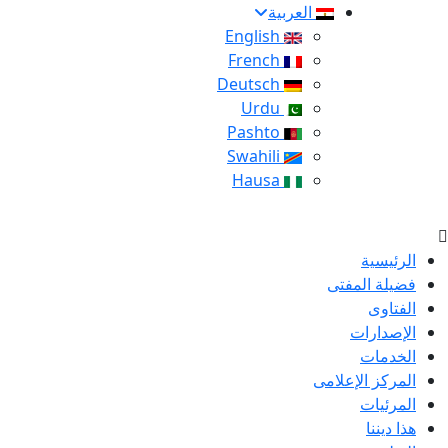
العربية
English
French
Deutsch
Urdu
Pashto
Swahili
Hausa
الرئيسية
فضيلة المفتى
الفتاوى
الإصدارات
الخدمات
المركز الإعلامى
المرئيات
هذا ديننا