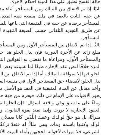
حالة الفسخ تطبق على هذا المبلغ أحكام الأجرة.
ثانيًا: إذا تم الاتفاق بين المالك وبين المستأجر أثناء م
عن حقه الثابت بالعقد في ملك منفعة بقية المدة، فإن
المستأجر برضاه عن حقه في المنفعة التي باعها للمال
عن طريق التجديد التلقائي حسب الصيغة المُفِيدة ل
المستأجر.
ثالثًا: إذا تم الاتفاق بين المستأجر الأول وبين المستأ
مبلغ زائد عن الأجرة الدورية فإن بدل الخلو هذا ج
والمستأجر الأول، ومراعاة ما تقضي به القوانين الن
المدة خلافًا لنص عقد الإجارة طبقًا لما تسوغه بعض القو
الخلو فيها إلا بموافقة المالك، أما إذا تم الاتفاق بين
بدل الخلو؛ لانقضاء حق المستأجر الأول في منفعة العي
وأخذ مقابل عن المدة المتبقية في العقد هو الأصل من
يجوز الافتيات على الإمام في ذلك، فيحرم من جهة حر
وبناءً على ما سبق وفي واقعة السؤال: فإن الخلو المأ
العقود الإيجارية لا تورث وإنما تمتد بقوة القانون،
ميراثًا، بل هو حقٌّ لوالدك وعمك اللَّذَين كانا يعم
الوالد وكتبها باسمه ومات وهي ملكٌ له فتعدّ تر
الشرعي، فلا ميراث لأخواته؛ لحجبهن بأبناء الميت ال