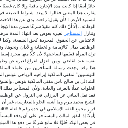
جائزٌ أيضًا إذا كانت مدة الإجارة باقيةً وإلا كان غصبً
يقارب هذا المعنى فقالوا: لا يبعد اشتراط الصيغة ف
لتسميد الأرض؛ كأن يقول: رفعت يدي عن هذا الاختصا
الوظائف، إلّا أنّ ذلك كله مقيدٌ شرعًا ضمن مدة الإيجار
وتنازل
المستأجر
لغيره بعوض بعد انتهاء المدة مره
الاعتياض عن الحقوق المجردة كحق الشفعة، وكذا لا ي
الوظائف بمال كالإمامة والخطابة والأذان ونحوها، 
ترك المرأة قَسْمها لصاحبتها؛ لأن كلًّا منها مجرد إ
نفسه عند القاضي، ومن العزل الفراغ لغيره عن وظيف
هذا وقد وجدت رسالة للمتأخرين من علماء المالكية
الشاذلي بن صالح باس مفتي المالكية بتونس، والش
الخلوات عملًا بالعرف والعادة، ولأن المستأجر يملك ا
فقد نقل البناني عن البرزلي في النزول عن الوظيفة 
الشيخ محمد بيرم وما أشبه الخلو بالمغارسة، غير أن ال
قرار مجمع الفقه الإسلامي في جدة رقم 6 لعام 1408هـ الموافق 1988م: يحسن إيراد ما تضمنه هذا القرار:
[أولًا: إذا اتفق المالك والمستأجر على أن يدفع المستأ
في بعض البلاد خُلوًّا فلا مانع شرعًا من دفع هذا الم