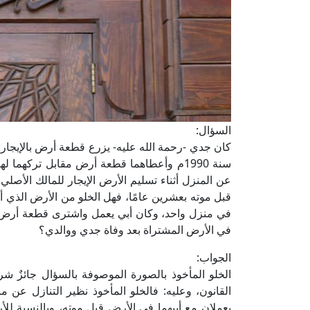
السؤال:
كان جدي -رحمة الله عليه- يزرع قطعة أرض بالإيجار،
سنة 1990م وأعطاهما قطعة أرض مقابل تركهما
عن المنزل أثناء تسليم الأرض الإيجار للمالك الأصلي
قبل موته بعشرين عامًا، فهل الخلو من الأرض الذي
في منزل واحد، وكان أبي يعمل واشترى قطعة أرض م
في الأرض المشتراة بعد وفاة جدي ووالدي؟
الجواب:
الخلو المأخوذ بالصورة الموصوفة بالسؤال جائزٌ شرعًا
القانون، وعليه: فالخلو المأخوذ نظير التنازل عن منف
يعملان مع أبيهما في الأرض قبل موته، وبالنسبة للأر