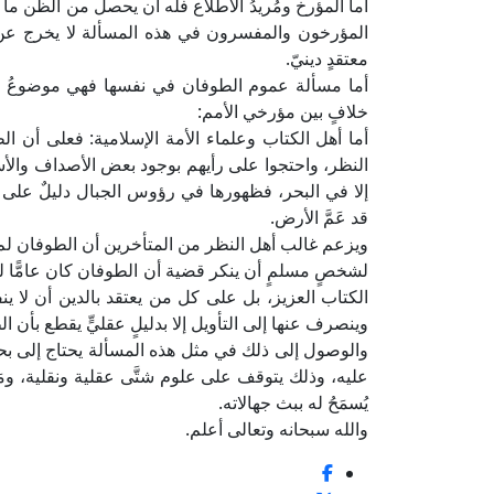
أما المؤرخ ومُريدُ الاطلاع فله أن يحصل من الظن ما تُر
المؤرخون والمفسرون في هذه المسألة لا يخرج عن حد ال
معتقدٍ دينيّ.
أما مسألة عموم الطوفان في نفسها فهي موضوعُ نز
خلافٍ بين مؤرخي الأمم:
أما أهل الكتاب وعلماء الأمة الإسلامية: فعلى أن ا
النظر، واحتجوا على رأيهم بوجود بعض الأصداف والأسم
إلا في البحر، فظهورها في رؤوس الجبال دليلٌ على 
قد عَمَّ الأرض.
ويزعم غالب أهل النظر من المتأخرين أن الطوفان لم ي
لشخصٍ مسلمٍ أن ينكر قضية أن الطوفان كان عامًّا ل
الكتاب العزيز، بل على كل من يعتقد بالدين أن لا ين
وينصرف عنها إلى التأويل إلا بدليلٍ عقليٍّ يقطع بأن ال
والوصول إلى ذلك في مثل هذه المسألة يحتاج إلى بحث
عليه، وذلك يتوقف على علوم شتَّى عقلية ونقلية، ومَن ه
يُسمَحُ له ببث جهالاته.
والله سبحانه وتعالى أعلم.