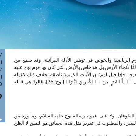
ا
 :42
ا
 :18
ا
 : 1
ا
7
وم الرياضية والخوض في توهين الأدلة القرآنية، وقد سمع من
ا
ًا لأنحاء الأرض بل هو خاص بالأرض التي كان بها قوم نوح عليه
: 43
ق، فإذا قيل لهم: إن الآيات الكريمة ناطقة بخلاف ذلك كقوله
ا
تعالى حكاية عن نوح عليه السلام: ﴿رَّبِّ لَا تَذَرۡ عَلَى ٱلۡأَرۡضِ مِنَ ٱلۡكَٰفِرِينَ دَيَّارًا﴾ [نوح: 26]، قالوا: هي قابلة
 :8
 الطوفان، ولا على عموم رسالة نوح عليه السلام، وما ورد من
ليقين، والمطلوب في تقرير مثل هذه الحقائق هو اليقين لا الظن