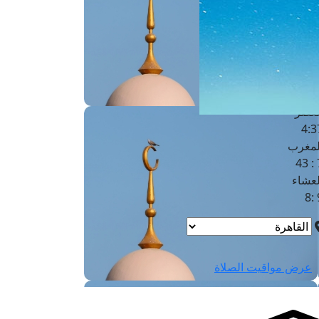
لفجر
4
لشروق
6
لظهر
1
لعصر
4:3
لمغرب
7 
لعشاء
9
عرض مواقيت الصلاة