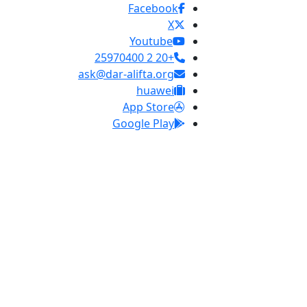
Facebook
X
Youtube
+20 2 25970400
ask@dar-alifta.org
huawei
App Store
Google Play