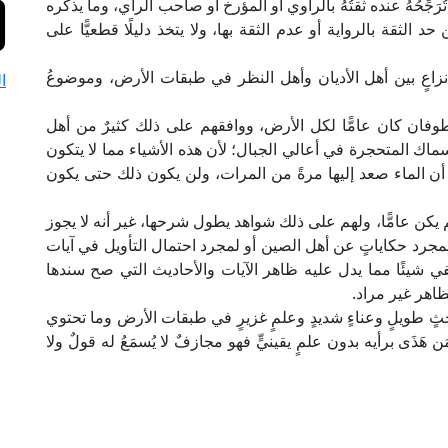
َجِّحُهُ عنده ثقتُهُ بالراوي أو المؤرخ أو صاحب الرأي، وما يذكره
ثقة بالرواية أو عدم الثقة بها، ولا يتخذ دليلًا قطعيًّا على
اعٍ بين أهل الأديان وأهل النظر في طبقات الأرض، وموضوعُ
ا
لطوفان كان عامًّا لكل الأرض، ووافقهم على ذلك كثيرٌ من أهل
اك المتحجرة في أعالي الجبال؛ لأن هذه الأشياء مما لا يتكون
أن الماء صعد إليها مرةً من المرات، ولن يكون ذلك حتى يكون
كن عامًّا، ولهم على ذلك شواهد يطول شرحها، غير أنه لا يجوز
مجرد حكاياتٍ عن أهل الصين أو لمجرد احتمال التأويل في آيات
في شيئًا مما يدل عليه ظاهر الآيات والأحاديث التي صح سندها
ظاهر غير مراد.
ٍ طويلٍ وعناءٍ شديدٍ وعلمٍ غزيرٍ في طبقات الأرض وما تحتوي
َذَى برأيه بدون علمٍ يقينيٍّ فهو مجازفٌ لا يُسمَعُ له قولٌ ولا