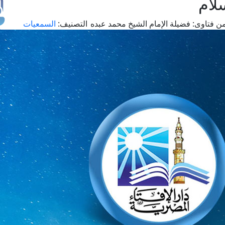
لام
ن فتاوى:
فضيلة الإمام الشيخ محمد عبده
التصنيف:
السمعيات
طل
اس
حج
ال
م
الق