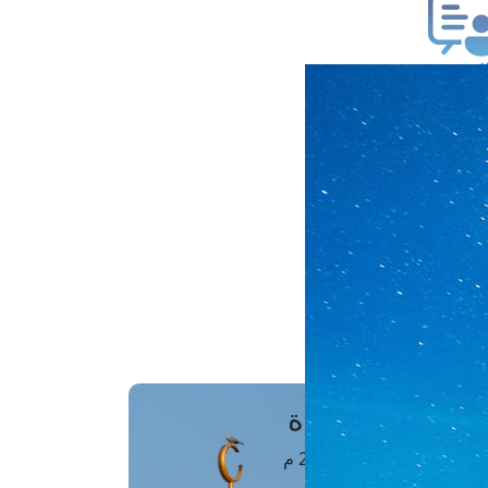
ب فتوى
تعلام عن فتوى
ز موعد
فتوى الهاتفية
َواقِيتُ الصَّـــلاة
اهرة · 08 أغسطس 2026 م