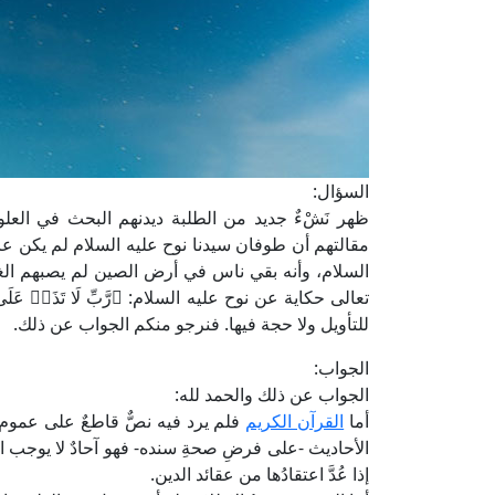
السؤال:
ظهر نَشْءٌ جديد من الطلبة ديدنهم البحث في العل
مقالتهم أن طوفان سيدنا نوح عليه السلام لم يكن عامّ
السلام، وأنه بقي ناس في أرض الصين لم يصبهم الغر
للتأويل ولا حجة فيها. فنرجو منكم الجواب عن ذلك.
الجواب:
الجواب عن ذلك والحمد لله:
أما
القرآن الكريم
فلم يرد فيه نصٌّ قاطعٌ على عموم
الأحاديث -على فرضِ صحةِ سنده- فهو آحادٌ لا يوجب ا
إذا عُدَّ اعتقادُها من عقائد الدين.