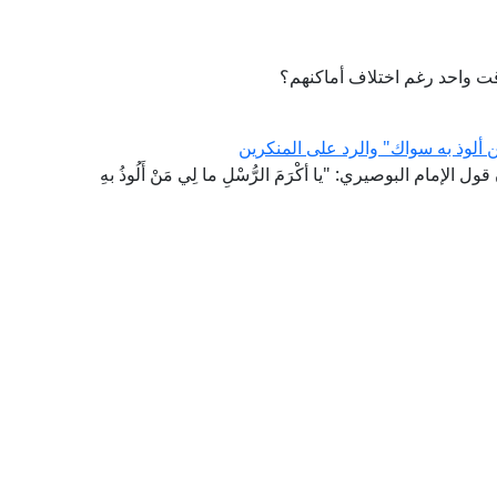
ت واحد رغم اختلاف أماكنهم؟
ألوذ به سواك" والرد على المنكرين
مام البوصيري: "يا أكْرَمَ الرُّسْلِ ما لِي مَنْ أَلُوذُ بهِ