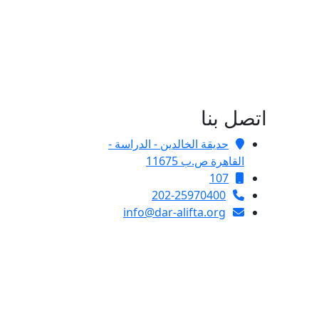
اتصل بنا
حديقة الخالدين - الدراسة -
القاهرة ص.ب 11675
107
202-25970400
info@dar-alifta.org