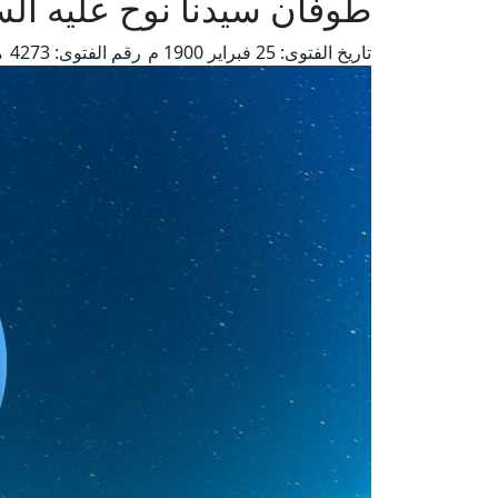
طوفان سيدنا نوح عليه الس
تاريخ الفتوى:
25 فبراير 1900 م
رقم الفتوى:
4273
م