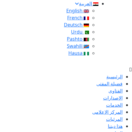
العربية
English
French
Deutsch
Urdu
Pashto
Swahili
Hausa
الرئيسية
فضيلة المفتى
الفتاوى
الإصدارات
الخدمات
المركز الإعلامى
المرئيات
هذا ديننا