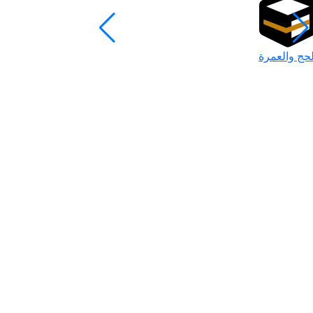
لحج والعمرة
رمضان