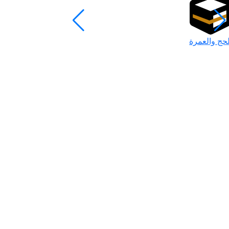
لحج والعمرة
رمضان