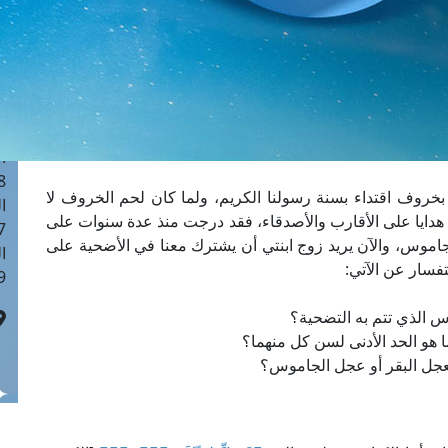
ا
 :41
ا
 :17
ا
 : 1
ا
8
وف اقتداء بسنة رسولنا الكريم، ولما كان لحم الخروف لا
ا
 هدايا على الأقارب والأصدقاء، فقد درجت منذ عدة سنوات على
: 44
جاموس، والآن يريد زوج ابنتي أن يشترك معنا في الأضحية على
ا
تفسار عن الآتي:
 :9