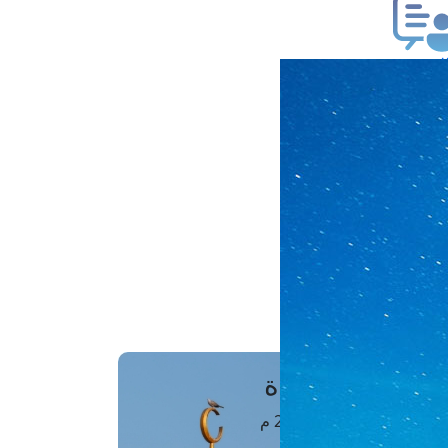
ب فتوى
تعلام عن فتوى
ز موعد
فتوى الهاتفية
َواقِيتُ الصَّـــلاة
اهرة · 07 أغسطس 2026 م