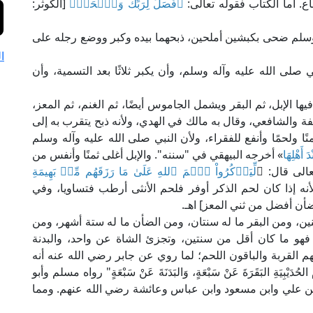
. أما الكتاب فقوله تعالى:
﴿فَصَلِّ لِرَبِّكَ وَٱنۡحَرۡ﴾
[الكوثر:
ه وسلم ضحى بكبشين أملحين، ذبحهما بيده وكبر ووضع رجله على
ا
لى الله عليه وآله وسلم، وأن يكبر ثلاثًا بعد التسمية، وأن
الإبل، ثم البقر ويشمل الجاموس أيضًا، ثم الغنم، ثم المعز،
ة والشافعي، وقال به مالك في الهدي، ولأنه ذبح يتقرب به إلى
نًا ولحمًا وأنفع للفقراء، ولأن النبي صلى الله عليه وآله وسلم
َ أَهْلِهَا
» أخرجه البيهقي في "سننه". والإبل أغلى ثمنًا وأنفس من
عالى قال: ﴿
لِّيَذۡكُرُواْ ٱسۡمَ ٱللهِ عَلَىٰ مَا رَزَقَهُم مِّنۢ بَهِيمَةِ
أنثى، ولأنه إذا كان لحم الذكر أوفر فلحم الأنثى أرطب فتساويا، وفي
ن، ومن البقر ما له سنتان، ومن الضأن ما له ستة أشهر، ومن
 فهو ما كان أقل من سنتين، وتجزئ الشاة عن واحد، والبدنة
م القربة والباقون اللحم؛ لما روي عن جابر رضي الله عنه أنه
مَ الحُدَيْبِيَةِ البَقَرَةَ عَنْ سَبْعَةٍ، وَالبَدَنَةَ عَنْ سَبْعَةٍ" رواه مسلم وأبو
 عن علي وابن مسعود وابن عباس وعائشة رضي الله عنهم. ومما