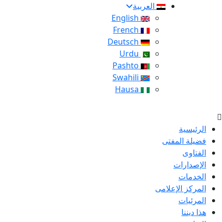
العربية
English
French
Deutsch
Urdu
Pashto
Swahili
Hausa
الرئيسية
فضيلة المفتى
الفتاوى
الإصدارات
الخدمات
المركز الإعلامى
المرئيات
هذا ديننا