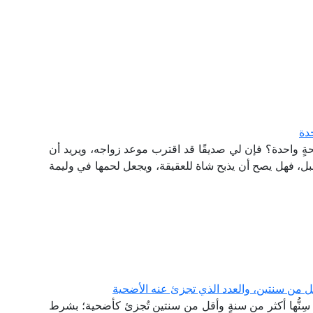
دة
حةٍ واحدة؟ فإن لي صديقًا قد اقترب موعد زواجه، ويريد أن
 قبل، فهل يصح أن يذبح شاة للعقيقة، ويجعل لحمها في وليمة
ل من سنتين، والعدد الذي تجزئ عنه الأضحية
ِنُّها أكثر من سنةٍ وأقل من سنتين تُجزئ كأضحية؛ بشرط