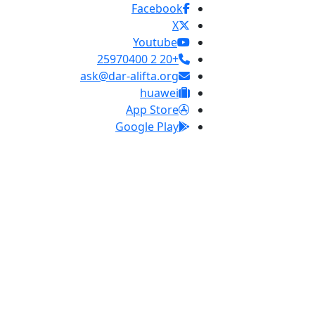
Facebook
X
Youtube
+20 2 25970400
ask@dar-alifta.org
huawei
App Store
Google Play