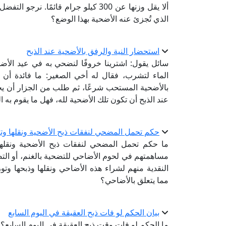
ألا يقل وزنها عن 300 كيلو جرام قائمً
الذي تُجزئ عنه الأضحية بهذا الوضع؟
استحضار النية والرفق بالأضحية عند الذبح
سائل يقول: اشترينا خروفًا لنضحي به في عيد الأضحى
الماء لتشرب، فقال له أخي الصغير: ما فائدة أن 
بالأضحية المستحب شرعًا، ثم طلب من الجزار أن يحد
عند الذبح أن تكون تلك الأضحية لله، فهل ما يقوم به الو
حكم تحمل المضحي لنفقات ذبح الأضحية ونقلها وتو
ما حكم تحمل المضحي لنفقات ذبح الأضحية ونقلها
مساهمتهم في لحوم الأضاحي للتضحية بالغنم، أو التضحي
النقدية منهم لشراء هذه الأضاحي ونقلها وذبحها وتوز
مما يتعلق بالأضاحي؟
بيان الحكم لو فات ذبح العقيقة في اليوم السابع
ما الحكم لو فات وقت ذبح العقيقة في اليوم السابع؟