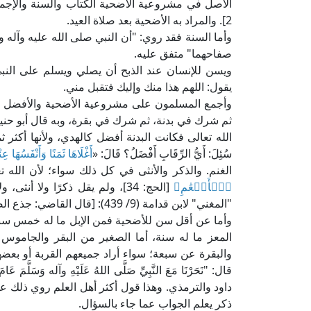
الأصل في مشروعية الأضحية الكتاب والسنة والإجماع
2]. والمراد به الأضحية بعد صلاة العيد.
وأما السنة فقد روي: "أن النبي صلى الله عليه وآل
صفاحهما" متفق عليه.
ويسن للإنسان عند الذبح أن يصلي ويسلم على النبي ص
يقول: اللهم هذا منك وإليك فتقبل مني.
وأجمع المسلمون على مشروعية الأضحية والأفضل فيها 
ثم شرك في بدنة، ثم شرك في بقرة، وبه قال أبو حنيف
الله تعالى فكانت البدنة أفضل كالهدي، ولأنها أكثر ثم
سُئِلَ: أَيُّ الرِّقَابِ أَفْضَلُ؟ قَالَ: «
أَغْلَاهَا ثَمَنًا وَأَنْفَسُهَا عِنْد
الغنم. والذكر والأنثى في كل ذلك سواء؛ لأن الله ت
ٱلۡأَنۡعَٰمِ﴾
[الحج: 34]، ولم يقل ذكرًا ولا 
"المغني" لابن قدامة (9/ 439): [قال القاضي: جذع الضأن أفضل من ثني المعز] اهـ.
وأما عن أقل سن للأضحية فمن الإبل ما له خمس سني
المعز ما له سنة، أما الصغير من البقر والجاموس
والبقرة عن سبعة؛ سواء أراد جميعهم القربة أو بعضه
قال: "نَحَرْنَا مَعَ النَّبِيِّ صَلَّى اللهُ عَلَيْهِ وآله وَسَلَّمَ عَا
داود والترمذي. وهذا قول أكثر أهل العلم روي ذلك
ذكر يعلم الجواب عما جاء بالسؤال.