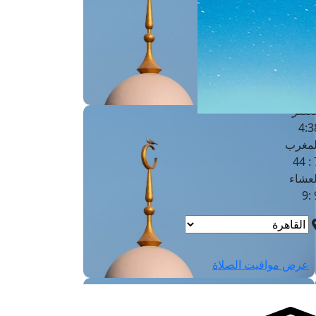
لفجر
4
لشروق
6
لظهر
1
لعصر
4:3
لمغرب
7 
لعشاء
9
عرض مواقيت الصلاة