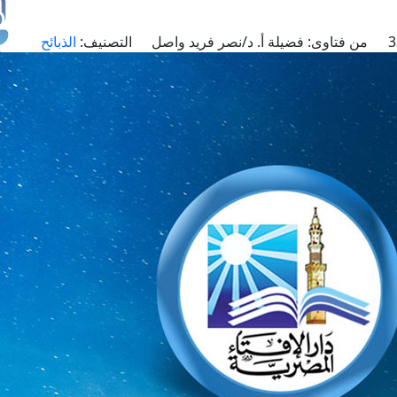
من فتاوى:
فضيلة أ. د/نصر فريد واصل
التصنيف:
الذبائح
طل
اس
حج
ال
م
الق