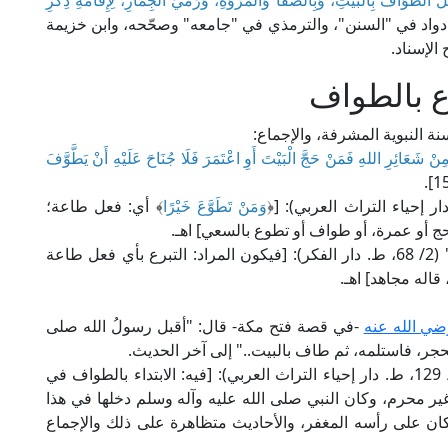
عِلَ الطَّوَافُ بِالْبَيْتِ، وَبِالصَّفَا وَالمَرْوَةِ، وَرَمْيُ الْجِمَارِ، لِإِقَامَةِ ذِكْرِ
 دواد في "السنن"، والترمذي في "جامعه" وصحّحه، وابن خزيمة
لإسناد.
ع بالطواف
سنة النبوية المشرفة، والإجماع:
مِنْ شَعَائِرِ اللهِ فَمَنْ حَجَّ الْبَيْتَ أَوِ اعْتَمَرَ فَلَا جُنَاحَ عَلَيْهِ أَنْ يَطَّوَّفَ
وَمَنْ تَطَوَّعَ خَيْرًا
﴾ أي: فعل طاعة؛
 حج أو عمرة، أو طواف أو تطوع بالسعي] اهـ.
وقال العلامة أبو حيان الأندلسي في "البحر المحيط" (2/ 68، ط. دار الفكر): [فيكون المراد: التبرع بأي فعل طاعة
 قاله مجاهد] اهـ.
ضي الله عنه
-في قصة فتح مكة- قال: "أقبل رسولُ الله صلى
حجر، فاستلمه، ثم طاف بالبيت.." إلى آخر الحديث.
قال الإمام النووي الشافعي في "شرح مسلم" (12/ 129، ط. دار إحياء التراث العربي): [فيه: الابتداء بالطواف في
ير محرم، وكان النبي صلى الله عليه وآله وسلم دخلها في هذا
كان على رأسه المغفر، والأحاديث متظاهرة على ذلك والإجماع