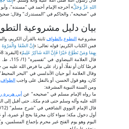
قال رسول الله صلى الله عليه وآله وسلم: «
إِنَّمَا جُ
اللهِ عَزَّ وَجَلَّ
» أخرجه الإمام أحمد في "مسنده"، وأبو
في "صحيحه"، والحاكم في "المستدرك" وقال: صحيح ا
بيان دليل مشروعية التطو
مشروعية
التطوع بالطواف
ثابتة بالقرآن الكريم، وال
فمن الكتاب الكريم: قوله تعالى: ﴿
إِنَّ الصَّفَا وَالْمَرْوَةَ 
بِهِمَا وَمَنْ تَطَوَّعَ خَيْرًا فَإِنَّ اللهَ شَاكِرٌ عَلِيمٌ
﴾ [البقرة: 158].
قال العلامة البيضاوي في "تفسيره" (1/ 115، ط. دار إحياء التراث العربي): [﴿
فرضًا كان أو نفلًا، أو زاد على ما فرض الله عليه من
كان، وهو قول الحسن، أو بالنفل على واجب
الطواف
،
ومن السنة النبوية المشرفة:
ما رواه الإمام مسلم في "صحيحه" عن
أبي هريرة ر
الله عليه وآله وسلم حتى قدم مكةَ.. حتى أقبل إلى ال
أول دخول مكة؛ سواء كان محرمًا بحج أو عمرة، أو غ
اليوم وهو يوم الفتح غير محرم بإجماع المسلمين، و
منعقد عليه] اهـ.