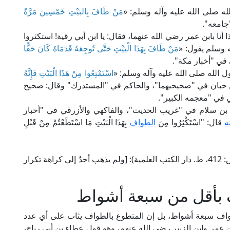
ه صلى الله عليه وآله وسلم: «
مَنْ طَافَ بِالبَيْتِ خَمْسِينَ مَرَّةً
جامعه".
ا أنا بابن عمر رضي الله عنهما، فقال: يا ابن أبي رقية! استكثروا
 وسلم يقول: «
مَنْ طَافَ بِهَذَا الْبَيْتِ حَتَّى تُوجِعَهُ قَدَمَاهُ كَانَ حَقًّا
في "أخبار مكة".
 الله صلى الله عليه وآله وسلم: «
اسْتَمْتِعُوا مِنْ هَذَا الْبَيْتِ فَإِنَّهُ
ن حبان في "صحيحيهما"، والحاكم في "المستدرك" وقال: صحيح
 في "معجمه الكبير".
 بن سلام في "غريب الحديث"، والفاكهي والأزرقي في "أخبار
ه
قال: "اسْتَكْثِرُوا مِنَ
الطواف
بِهَذَا الْبَيْتِ مَا اسْتَطَعْتُمْ مِنْ قَبْلِ
فقد قال العلامة السيوطي في "الأشباه والنظائر" (ص: 412، ط. دار الكتب العلمية): [ولم يذهب أحدٌ إلى كراهة تكرار
 بأقل من سبعة أشواط
طواف سبعة أشواط، بل إن المتطوع بالطواف يثاب على أي عدد
 عمر وابن الزبير رضي الله عنهم، وهو قول عطاء بن أبي رباح،