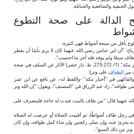
ل الحنفية والشافعية والحنابلة.
لح الدالة على صحة التطوع
شواط
وع بأقل من سبعة أشواط فهي كثيرة:
اح: "أن ابن عباس رضي الله عنهما كان لا يرى بأسًا أن يفطر
طاف سبعًا ولم يوفه فله أجر ما احتسب".
وروى عبد الرزاق في "المصنف" والفاكهي في "أخبار مكة" (1/ 272-273، ط. دار خضر) الآثار عن السلف في صحة
ف مِن
الطواف
على وتر):
الفاكهي في "أخبار مكة" -واللفظ له-، عن نافع عن ابن عمر
 طوافه". زاد عبد الرزاق في "المصنف": ويقول: "إن الله وتر
ه عنهما قال: "من طاف بالبيت فبدت له حاجة فلينصرف على
 رجل طاف أشواطًا، ثم أقيمت الصلاة أو عرضت له الصلاة
فإنه يجزئ عنه، وإن صلى ركعتين وإن شاء كمل طوافه، وإن كان
ى وتر من ذلك السبع".