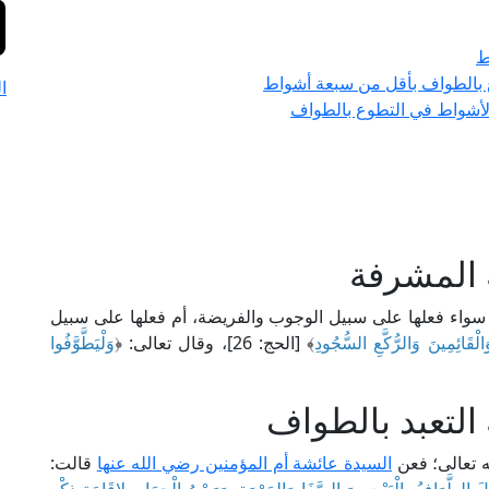
ط
ع بالطواف بأقل من سبعة أشواط
ا
 الأشواط في التطوع بالطواف
 المشرفة
 سواء فعلها على سبيل الوجوب والفريضة، أم فعلها على سبيل
َالْقَائِمِينَ وَالرُّكَّعِ السُّجُودِ
﴾ [الحج: 26]، وقال تعالى: ﴿
وَلْيَطَّوَّفُوا
التعبد بالطواف
له تعالى؛ فعن
السيدة عائشة أم المؤمنين رضي الله عنها
قالت: