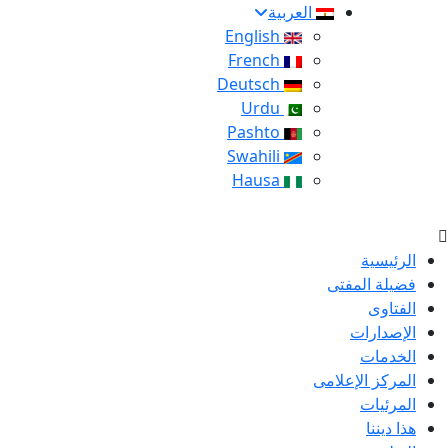
العربية
English
French
Deutsch
Urdu
Pashto
Swahili
Hausa
الرئيسية
فضيلة المفتى
الفتاوى
الإصدارات
الخدمات
المركز الإعلامى
المرئيات
هذا ديننا