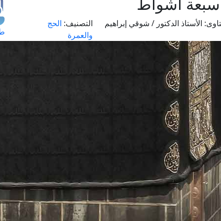
 سبعة أشواط
اوى:
الأستاذ الدكتور / شوقي إبراهيم
التصنيف:
الحج
طل
والعمرة
اس
حج
ال
م
الق