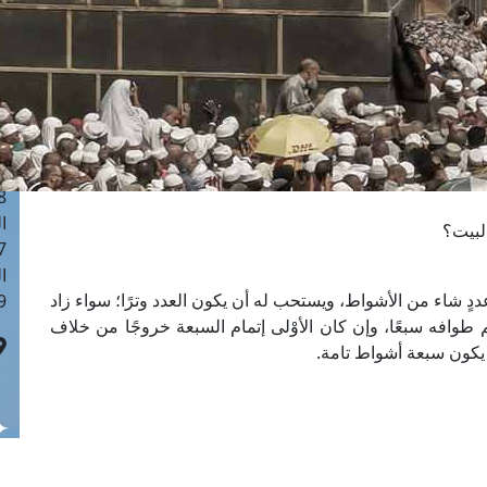
ا
 :41
ا
 :17
ا
 : 1
ا
8
ا
لبيت؟
: 44
ا
دٍ شاء من الأشواط، ويستحب له أن يكون العدد وترًا؛ سواء زاد
 :9
طوافه سبعًا، وإن كان الأوْلى إتمام السبعة خروجًا من خلاف
يكون سبعة أشواط تامة.