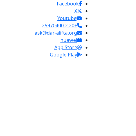
Facebook
X
Youtube
+20 2 25970400
ask@dar-alifta.org
huawei
App Store
Google Play