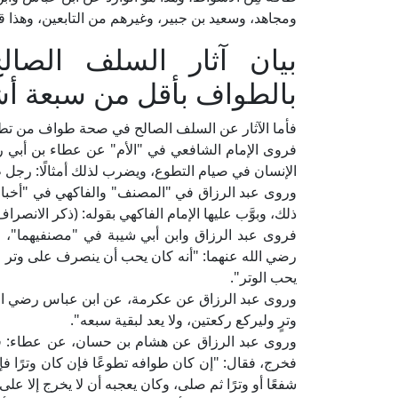
ومجاهد، وسعيد بن جبير، وغيرهم من التابعين، وهذا قو
بيان آثار السلف الصا
بالطواف بأقل من سبعة أ
فأما الآثار عن السلف الصالح في صحة طواف من تط
فروى الإمام الشافعي في "الأم" عن عطاء بن أبي رب
الإنسان في صيام التطوع، ويضرب لذلك أمثالًا: رجل 
ذلك، وبوَّب عليها الإمام الفاكهي بقوله: (ذكر الانصرا
فروى عبد الرزاق وابن أبي شيبة في "مصنفيهما"، و
رضي الله عنهما: "أنه كان يحب أن ينصرف على وتر من
يحب الوتر".
وروى عبد الرزاق عن عكرمة، عن ابن عباس رضي الل
وترٍ وليركع ركعتين، ولا يعد لبقية سبعه".
وروى عبد الرزاق عن هشام بن حسان، عن عطاء: في
فخرج، فقال: "إن كان طوافه تطوعًا فإن كان وترًا 
شفعًا أو وترًا ثم صلى، وكان يعجبه أن لا يخرج إلا عل