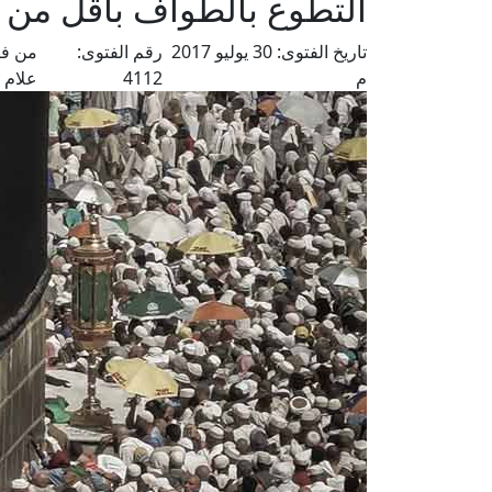
التطوع بالطواف بأقل من
تاريخ الفتوى:
30 يوليو 2017
رقم الفتوى:
من فت
م
4112
علام