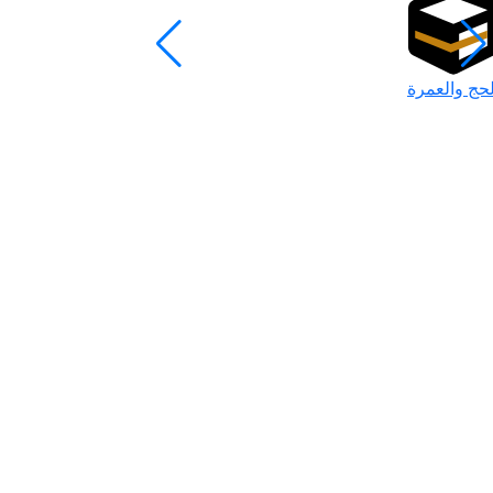
لحج والعمرة
رمضان