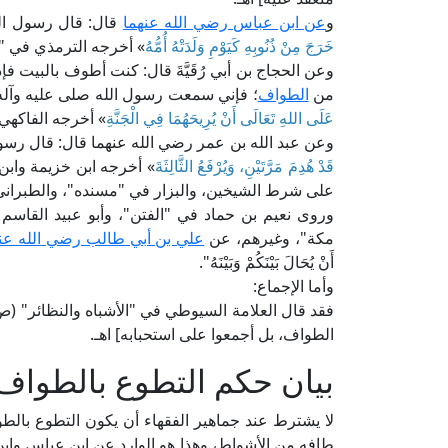
و
عن ابن عباس رضي الله عنهما
قال: قال رسول الل
خَرَجَ مِنْ ذُنُوبِهِ كَيَوْمِ وَلَدَتْهُ أُمُّهُ
» أخرجه الترمذي في "
وعن الحجاج بن أبي رُقَيَّةَ قال: كنت أطوف بالبيت فإذ
من
الطواف
؛ فإني سمعت رسول الله صلى عليه وآله
عَلَى اللهِ تَعَالَى أَنْ يُرِيحَهُمَا فِي الْجَنَّةِ
» أخرجه الفاكهي 
وعن عبد الله بن عمر رضي الله عنهما قال: قال رسول
قَدْ هُدِمَ مَرَّتَيْنِ، وَيُرْفَعُ الثَّالِثَةَ
» أخرجه ابن خزيمة واب
على شرط الشيخين، والبزار في "مسنده"، والطبراني
وروى نعيم بن حماد في "الفتن"، وأبو عبيد القاسم
مكة"، وغيرهم، عن
علي بن أبي طالب رضي الله عن
أَنْ يُحَالَ بَيْنَكُمْ وَبَيْنَهُ".
وأما الإجماع:
الطواف، بل أجمعوا على استحبابه] اهـ.
بيان حكم التطوع بالطواف
لا يشترط عند جماهير الفقهاء أن يكون التطوع بال
طافه مِن الأشواط، وهذا هو الوارد عن ابن عباس وابن