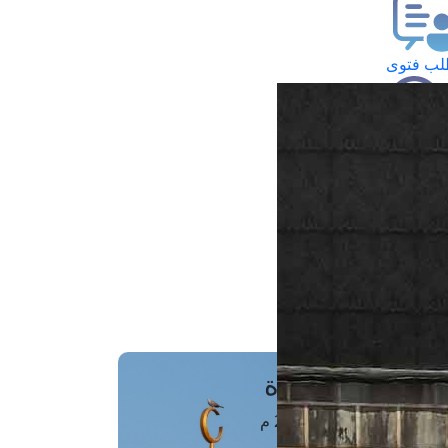
ب فتوى
تعلام عن فتوى
ز موعد
فتوى الهاتفية
َواقِيتُ الصَّـــلاة
اهرة · 07 أغسطس 2026 م