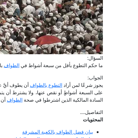
السؤال:
ما حكم التطوع بأقل من سبعة أشواط في
الطواف
با
الجواب:
يجوز شرعًا لمن أراد
التطوع بالطواف
أن يطوف أيَّ عد
على السبعة أشواطٍ أو نقص عنها، ولا يشترط أن يتم 
السادة المالكية الذين اشترطوا في صحة
الطواف
أن 
التفاصيل....
المحتويات
بيان فضل الطواف بالكعبة المشرفة