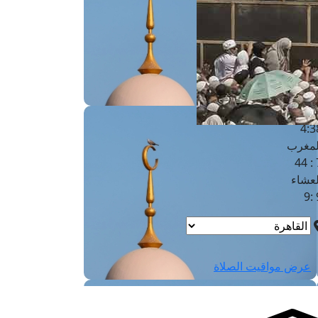
لفجر
4
لشروق
6
لظهر
1
لعصر
4:3
لمغرب
7 
لعشاء
9
عرض مواقيت الصلاة