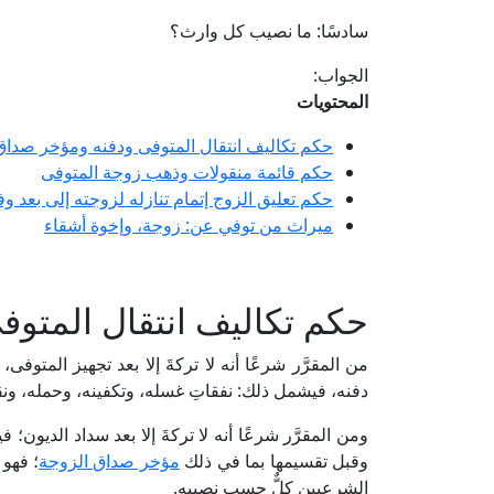
سادسًا: ما نصيب كل وارث؟
الجواب:
المحتويات
حكم تكاليف انتقال المتوفى ودفنه ومؤخر صداق
حكم قائمة منقولات وذهب زوجة المتوفى
حكم تعليق الزوج إتمام تنازله لزوجته إلى بعد وف
ميراث من توفي عن: زوجة، وإخوة أشقاء
حكم تكاليف انتقال المتو
من المقرَّر شرعًا أنه لا تركةَ إلا بعد تجهيز المتوفى
دفنه، فيشمل ذلك: نفقاتِ غسله، وتكفينه، وحمله، ونقل
ومن المقرَّر شرعًا أنه لا تركةَ إلا بعد سداد الديون
وقبل تقسيمها بما في ذلك
مؤخر صداق الزوجة
؛ فهو
الشرعيين كلٌّ حسب نصيبه.