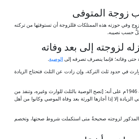
ب زوجة المتوفى
لزوج وفي حوزته هذه الممتلكات فللزوجة أن تستوفيَها من تركته
لٌّ حسب نصيبه.
له لزوجته إلى بعد وفاته
ة حتى وفاته؛ فإنما ينصرف تصرفه إلى
الوصية
.
لوارث في حدود ثلث التركة، وإن زادت عن الثلث فتحتاج الزيادة
فقد نصَّت المادَّة 37 من قانون الوصية رقم 71 لسنة 1946م على أنه: [تصح الوصية بالثلث للوارث وغيره، وتنفذ من
في الزيادة إلا إذا أجازها الورثة بعد وفاة الموصي وكانوا من أهل
 المذكور لزوجته صحيحةٌ متى استكملت شروط صحتها، وتخصم