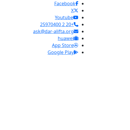
Facebook
X
Youtube
+20 2 25970400
ask@dar-alifta.org
huawei
App Store
Google Play