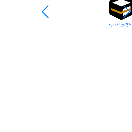
لحج والعمرة
رمضان