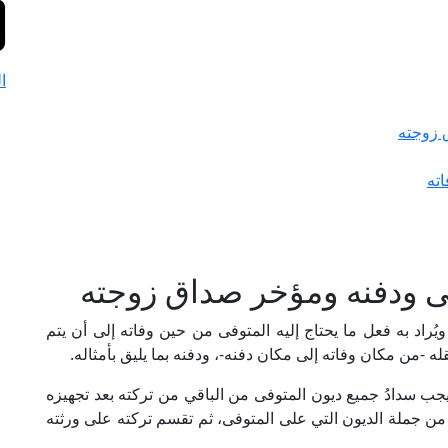
ا
 زوجته
اته
فى ودفنه ومؤخر صداق زوجته
، ويُراد به فعل ما يحتاج إليه المتوفى من حين وفاته إلى أن يتم
ه -من مكان وفاته إلى مكان دفنه-، ودفنه بما يليق بأمثاله.
؛ فيجب سدادُ جميع ديون المتوفى من الباقي من تركته بعد تجهيزه
 من جملة الديون التي على المتوفى، ثم تقسم تركته على ورثته