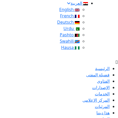
العربية
English
French
Deutsch
Urdu
Pashto
Swahili
Hausa
الرئيسية
فضيلة المفتى
الفتاوى
الإصدارات
الخدمات
المركز الإعلامى
المرئيات
هذا ديننا