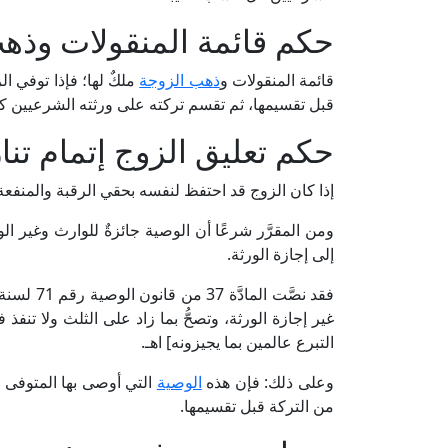
حكم قائمة المنقولات وذه
قائمة المنقولات و
ذهب الزوجة
ملكٌ لها؛ فإذا توفي ا
قبل تقسيمها، ثم تقسم تركته على ورثته الشرعيين ك
حكم تعليق الزوج إتمام تناز
إذا كان الزوج قد احتفظ لنفسه بحقي الرقبة والمنفع
ومن المقرَّر شرعًا أن الوصية جائزةٌ للوارث وغير ا
إلى إجازة الورثة.
غير إجازة الورثة، وتصحُّ بما زاد على الثلث ولا تنفذ 
التبرع عالمين بما يجيزونه] اهـ.
وعلى ذلك: فإن هذه
الوصية
التي أوصى بها المتوفى
من التركة قبل تقسيمها.