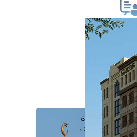
ب فتوى
تعلام عن فتوى
ز موعد
فتوى الهاتفية
َواقِيتُ الصَّـــلاة
اهرة · 08 أغسطس 2026 م