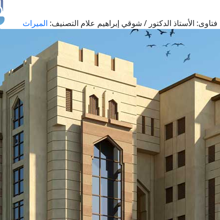
فتاوى:
الأستاذ الدكتور / شوقي إبراهيم علام
التصنيف:
الميراث
طل
اس
حج
ال
م
الق