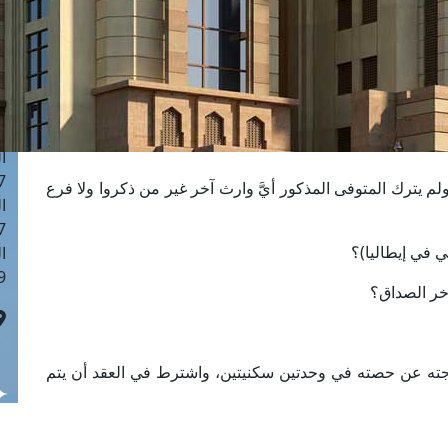
ا
 :42
ا
 :18
ا
 : 1
ا
7
م يترك المتوفى المذكور أيَّ وارث آخر غير من ذكروا ولا فرع
ا
: 43
ي في إيطاليا)؟
ا
 :8
ؤخر الصداق؟
 لزوجته عن حصته في وحدتين سكنيتين، واشترط في العقد أن يتم