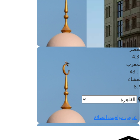
لفجر
4
لشروق
6
لظهر
1
لعصر
4:3
لمغرب
7 
لعشاء
9
عرض مواقيت الصلاة