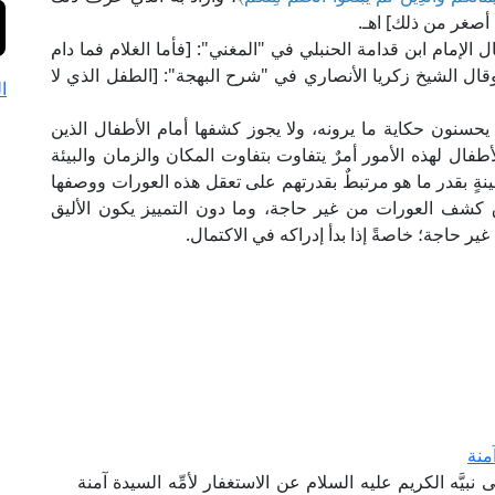
أصغر من ذلك] اهـ.
الإمام ابن قدامة الحنبلي في "المغني": [فأما الغلام فما دام
وقال الشيخ زكريا الأنصاري في "شرح البهجة": [الطفل الذي لا
ا
 يحسنون حكاية ما يرونه، ولا يجوز كشفها أمام الأطفال الذين
ال لهذه الأمور أمرٌ يتفاوت بتفاوت المكان والزمان والبيئة
ينةٍ بقدر ما هو مرتبطٌ بقدرتهم على تعقل هذه العورات ووصفها
اتفاق كشف العورات من غير حاجة، وما دون التمييز يكون الأليق
ير حاجة؛ خاصةً إذا بدأ إدراكه في الاكتمال.
منة
يَّه الكريم عليه السلام عن الاستغفار لأمِّه السيدة آمنة