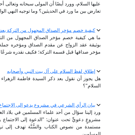
عليها السلام، وورد أيضًا أن المولى سبحانه وتعالى أحي
تعارض بين ما ورد في الحديثين؟ وما توجيه النهي الوار
كيفية خصم مؤخر الصداق المجهول من التركة بعد 
ما هي كيفية خصم مؤخر الصداق المجهول من التركة
بوثيقة عقد الزواج عن مقدم الصداق ومؤخره جملة: "ال
مؤخر صداقها قبل قسمة التركة؛ فكيف نقدره شرعًا ب
إطلاق لفظ السلام على آل بيت النبي وأصحابه
هل يجوز أن نقول بعد ذكر السيدة فاطمة الزهراء و
السلام"؟
بيان الرأي الشرعي في مشروع يدعو إلى الاجتماع 
ورد إلينا سؤال من أحد علماء المسلمين في بلاد ا
مشروعٍ دعويٍّ تحت عنوان: "الدعوة إلى الاجتماع 
مستمدة من نصوص الكتاب والسُّنَّة تهدف إلى تر
المسلمين.