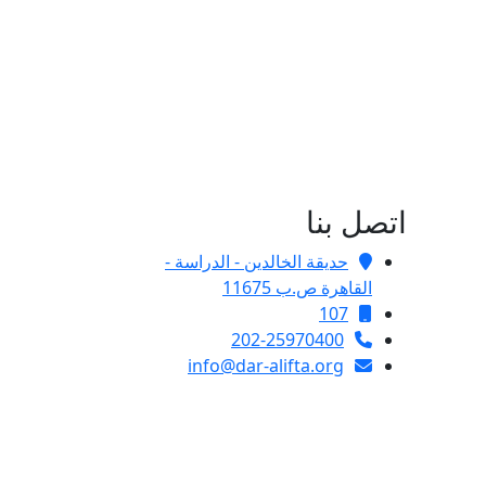
اتصل بنا
حديقة الخالدين - الدراسة -
القاهرة ص.ب 11675
107
202-25970400
info@dar-alifta.org