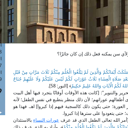
ا
 :41
ا
 :17
ا
 : 1
ا
8
 ولأي سن يمكنه فعل ذلك إن كان جائزًا؟
ا
: 44
ينَ مَلَكَتْ أَيْمَانُكُمْ وَالَّذِينَ لَمْ يَبْلُغُوا الْحُلُمَ مِنْكُمْ ثَلَاثَ مَرَّاتٍ مِنْ قَبْلِ
ا
ْدِ صَلَاةِ الْعِشَاءِ ثَلَاثُ عَوْرَاتٍ لَكُمْ لَيْسَ عَلَيْكُمْ وَلَا عَلَيْهِمْ جُنَاحٌ
 :9
اللهُ لَكُمُ الْآيَاتِ وَاللهُ عَلِيمٌ حَكِيمٌ
﴾ [النور: 58].
ر والتنوير": [كانت هذه الأوقات أوقاتًا يتجرد فيها أهل البيت
رى أطفالهم عوراتهم؛ لأن ذلك منظر ينطبع في نفس الطفل؛ لأنه
تر العورة؛ حتى يكون ذلك كالسجية فيهم إذا كبروا] اهـ. فهذا هو
ت؛ حتى يتعودوا على سترها إذا كبروا.
[أمر الله تعالى الطفل الذي قد عرف
عورات النساء
بالاستئذان
ْمَانُكُمْ وَالَّذِينَ لَمْ يَبْلُغُوا الْحُلُمَ مِنْكُمْ
﴾، وأراد به الذي عرف ذلك