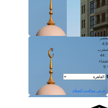
لفجر
4
لشروق
6
لظهر
1
لعصر
4:3
لمغرب
7 
لعشاء
9
عرض مواقيت الصلاة