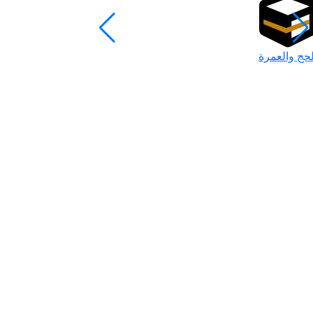
لحج والعمرة
رمضان