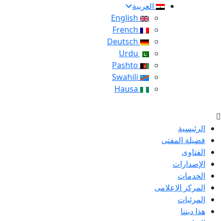
العربية
English
French
Deutsch
Urdu
Pashto
Swahili
Hausa
الرئيسية
فضيلة المفتى
الفتاوى
الإصدارات
الخدمات
المركز الإعلامى
المرئيات
هذا ديننا