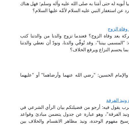
ا أبويه له حتى آمَنا به صلى الله عليه وآله وسلم؛ فهل هناك
د عن استغفار النبي عليه السلام لأمِّه عليها السلام؟
وفاة الزوج
 بعد وفاة الزوج؟ فعندما تزوج والدنا من والدتنا كتب
مسمى بيننا"، وقد تُوفِّي والدنا، ونودّ أن نعطي والدتنا
ما يحسم النزاع ويرفع الخلاف؟
الإمام الحسين: "رضي الله عنهما وأرضاهما" أو "عليهما
ونبذ الفرقة
لغرب يقول فيه: أرجو من فضيلتكم بيان الرأي الشرعي في
ونبذ الفرقة"، وهو عبارة عن جدول يتضمن مبادئ وقواعد
سيخ مفهوم الوحدة، ونبذ مظاهر الانقسام والخلاف بين