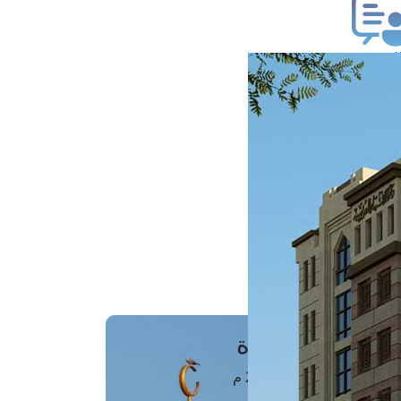
ب فتوى
تعلام عن فتوى
ز موعد
فتوى الهاتفية
َواقِيتُ الصَّـــلاة
اهرة · 07 أغسطس 2026 م