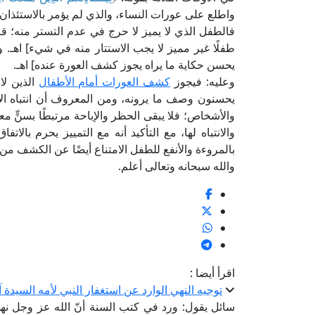
واطلع على عورات النساء، والذي لم يؤمر بالاستئذان 
فالطفل الذي لا يميز لا حرج في عدم التستر منه؛ قال 
طفلًا غير مميز لا يجب الاستتار منه في شيء] اهـ. 
يحسن حكاية ما يراه يجوز كشف العورة عنده] اهـ.
وعليه: فيجوز
كشف العورات أمام الأطفال
الذين لا
يحسنون وصف ما يرونه، ومن المعروف أن انتباه الأطف
والأشخاص؛ فلا يبقى الحظر والإباحة مرتبطًا بسنٍّ مع
والانتباه لها، مع التأكيد أنه مع التمييز يحرم بال
بالمروءة والأنفع للطفل الامتناع أيضًا عن الكشف من غ
والله سبحانه وتعالى أعلم.
اقرأ أيضا :
توجيه النهي الوارد عن استغفار النبي لأمه السيدة آ
سائل يقول: ورد في كتب السنة أنّ الله عز وجل نهى نب