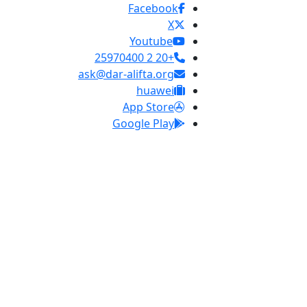
Facebook
X
Youtube
+20 2 25970400
ask@dar-alifta.org
huawei
App Store
Google Play