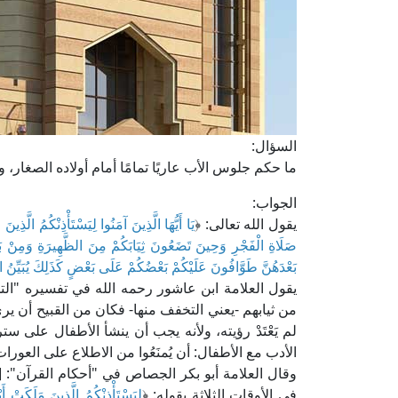
السؤال:
ما حكم جلوس الأب عاريًا تمامًا أمام أولاده الصغار،
الجواب:
يقول الله تعالى: ﴿
يَا أَيُّهَا الَّذِينَ آمَنُوا لِيَسْتَأْذِنْكُمُ الَّذِ
صَلَاةِ الْفَجْرِ وَحِينَ تَضَعُونَ ثِيَابَكُمْ مِنَ الظَّهِيرَةِ وَمِنْ بَع
بَعْدَهُنَّ طَوَّافُونَ عَلَيْكُمْ بَعْضُكُمْ عَلَى بَعْضٍ كَذَلِكَ يُبَيِّنُ 
يقول العلامة ابن عاشور رحمه الله في تفسيره "التحري
من ثيابهم -يعني التخفف منها- فكان من القبيح أن ي
لم يَعْتَدْ رؤيته، ولأنه يجب أن ينشأ الأطفال على س
الأدب مع الأطفال: أن يُمنَعُوا من الاطلاع على العورا
وقال العلامة أبو بكر الجصاص في "أحكام القرآن": 
في الأوقات الثلاثة بقوله: ﴿
لِيَسْتَأْذِنْكُمُ الَّذِينَ مَلَكَتْ أَي