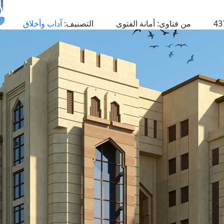
من فتاوى:
أمانة الفتوى
التصنيف:
آداب وأخلاق
طل
اس
حج
ال
م
الق