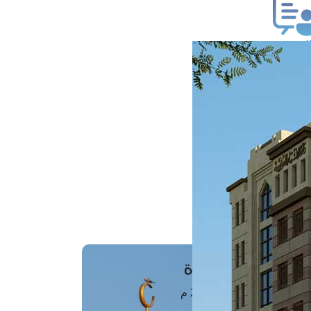
ب فتوى
تعلام عن فتوى
ز موعد
فتوى الهاتفية
َواقِيتُ الصَّـــلاة
اهرة · 06 أغسطس 2026 م