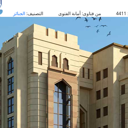
4411
من فتاوى:
أمانة الفتوى
التصنيف:
الجنائز
طل
اس
حج
ال
م
الق