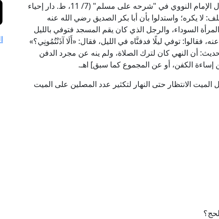
وَآلِهِ وَسَلَّمَ: «إِذَا كَفَّنَ أَحَدُكُمْ أَخَاهُ، فَليحسن كَفَنَهُ»، قال الإمام النووي في "شرحه على مسلم" (7/ 11، ط. دار إحياء
ف: لا يكره؛ واستدلوا بأن أبا بكر الصديق رضي الله عنه
 المرأة السوداء، والرجل الذي كان يقم المسجد فتوفي بالليل
ا
قالوا: توفي ليلًا فدفنَّاه في الليل، فقال: «أَلَا آذَنْتُمُونِي؟»
الحديث: أن النهي كان لترك الصلاة، ولم ينه عن مجرد الدفن
عن إساءة الكفن، أو عن المجموع كما سبق] اهـ.
هل الميت الانتظار حتى النهار لتكثير عدد المصلين على الميت
لحج؟