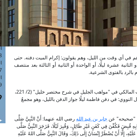
ا
 :40
ا
 :17
ا
 : 1
ا
8
هم في أي وقت من الليل، وهم يقولون: إكرام الميت دفنه. حتى
ا
ثانية عشرة ليلًا، أو الواحدة أو الثانية أو الثالثة بعد منتصف
: 45
 بالرد بالفتوى الشرعية.
ا
 :10
ليلًا بإجماع أهل العلم؛ قال الشيخ الحطاب المالكي في "مواهب الجليل في شرح مختصر خليل" (2/ 221،
قال النووي: في دفن فاطمة ليلًا جواز الدفن بالليل، وهو مجمعٌ
في "صحيحه" عن
جابر بن عبد الله
رضي الله عنهما: أَنَّ النَّبِيَّ صَلَّى
ِهِ قُبِضَ فَكُفِّنَ فِي كَفَنٍ غَيْرِ طَائِلٍ، وَقُبِرَ لَيْلًا، فَزَجَرَ النَّبِيُّ صَلَّى
 عَلَيْهِ، إِلَّا أَنْ يُضْطَرَّ إِنْسَانٌ إِلَى ذَلِكَ، وَقَالَ النَّبِيُّ صَلَّى اللهُ عَلَيْهِ