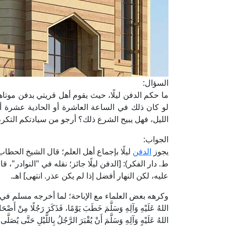
السؤال:
ما حكم الدفن ليلًا، حيث يقوم أهل قريتي بدفن موتا
لو كان ذلك في الساعة العاشرة أو الحادية عشرة أو ال
الليل، فهل يبيح الشرع ذلك؟ أرجو من سيادتكم التكرم
الجواب:
يجوز
الدفن
ط. دار الفكر): [الدفن ليلًا جائز؛ نقله في "النوادر"، 
عليه، لكن النهار أفضل إذا لم يكن عذر. انتهى] اهـ.
وكرهه بعض العلماء مع الإباحة؛ لما أخرجه مسلم 
اللهُ عَلَيْهِ وَآلِهِ وَسَلَّمَ خَطَبَ يَوْمًا، فَذَكَرَ رَجُلًا مِنْ أَصْحَاب
اللهُ عَلَيْهِ وَآلِهِ وَسَلَّمَ أَنْ يُقْبَرَ الرَّجُلُ بِاللَّيْلِ حَتَّى يُصَلَّى