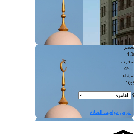
لفجر
4
لشروق
6
لظهر
1
لعصر
4:3
لمغرب
7 
لعشاء
9
عرض مواقيت الصلاة