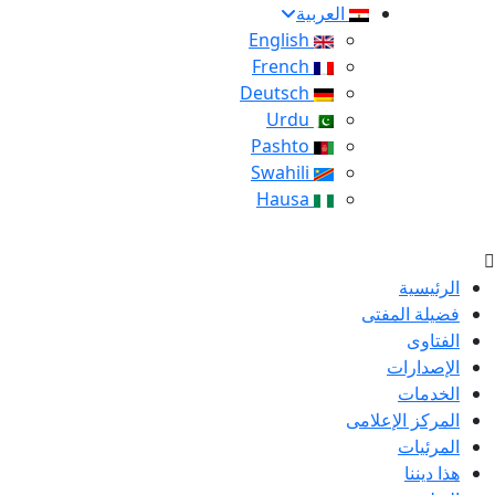
العربية
English
French
Deutsch
Urdu
Pashto
Swahili
Hausa
الرئيسية
فضيلة المفتى
الفتاوى
الإصدارات
الخدمات
المركز الإعلامى
المرئيات
هذا ديننا