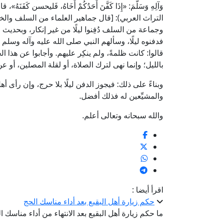
التراث العربي): [قال جماهير العلماء من السلف والخل
وجماعة من السلف دُفِنوا ليلًا من غير إنكار، وبحديث
فدفنوه ليلًا، وسألهم النبي صلى الله عليه وآله وسلم عنه، ف
قالوا: كانت ظلمةً، ولم ينكِر عليهم. وأجابوا عن هذا 
بالليل؛ وإنما نهى لترك الصلاة، أو لقلة المصلين، أو 
وبناءً على ذلك: فيجوز الدفن ليلًا بلا حرج، وإن رأى أ
والمشيِّعين له فذلك أفضل.
والله سبحانه وتعالى أعلم.
اقرأ أيضا :
حكم زيارة أهل البقيع بعد أداء مناسك الحج
ما حكم زيارة أهل البقيع بعد الانتهاء من أداء مناسك ا