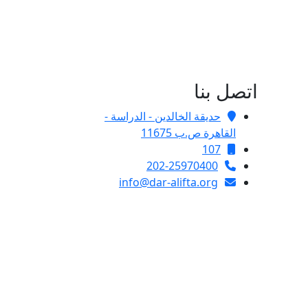
اتصل بنا
حديقة الخالدين - الدراسة -
القاهرة ص.ب 11675
107
202-25970400
info@dar-alifta.org