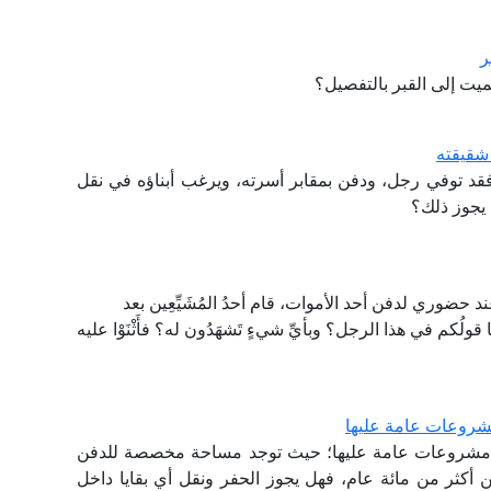
ر
يت إلى القبر بالتفصيل؟
شقيقته
فقد توفي رجل، ودفن بمقابر أسرته، ويرغب أبناؤه في نقل
 يجوز ذلك؟
 حضوري لدفن أحد الأموات، قام أحدُ المُشَيِّعِين بعد
قولُكم في هذا الرجل؟ وبأيِّ شيءٍ تَشهَدُون له؟ فأَثْنَوْا عليه
شروعات عامة عليها
ة مشروعات عامة عليها؛ حيث توجد مساحة مخصصة للدفن
ن أكثر من مائة عام، فهل يجوز الحفر ونقل أي بقايا داخل