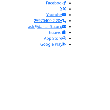
Facebook
X
Youtube
+20 2 25970400
ask@dar-alifta.org
huawei
App Store
Google Play