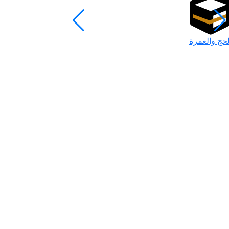
لحج والعمرة
رمضان