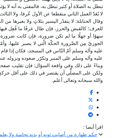
تبطل به الصلاة أو كثير تبطل به، فالمفتى به أنه لا 
لا يُعَدّ العمل الثاني منقطعا عن الأول عُرفا، ولا الثالث
وقال الحنابلة: لا يتقدّر اليسير بثلاثٍ ولا بغيرها من ال
للعرف؛ كالقبض والحرز، فإن طال عرفًا ما فُعِل فيها 
سهوًا أو جهلًا ما لم تكن ضرورة، فإن كانت ضرورة
الجوزيّ مِن الضّرورة الحكّة الّتي لا يصبر عليها، وأمّ
عليه وآله وسلم أمّ النّاس في المسجد، فكان إذا قام 
عليه وآله وسلم على المنبر وتكرّر صعوده ونزوله عنه
وبناءً على ذلك وفي واقعة السؤال: فإن تقليب صفحات
ولكن على المصلِّي أن يقتصر في ذلك على أقل حركةٍ ي
والله سبحانه وتعالى أعلم.
اقرأ أيضا :
حكم طهارة من أصابت ثوبه أو بدنه نجاسة ولا يعل