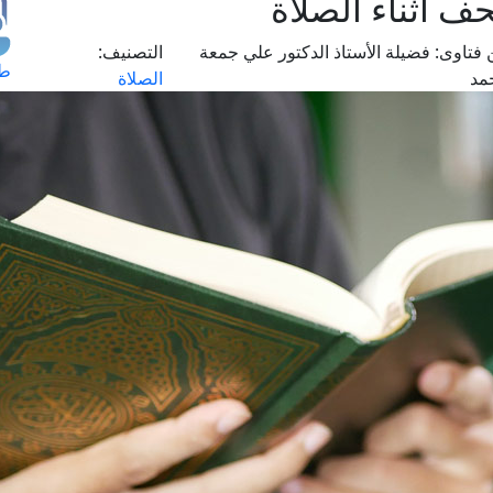
 أثناء الصلاة
 فتاوى:
فضيلة الأستاذ الدكتور علي جمعة
التصنيف:
طل
مد
الصلاة
اس
حج
ال
م
الق