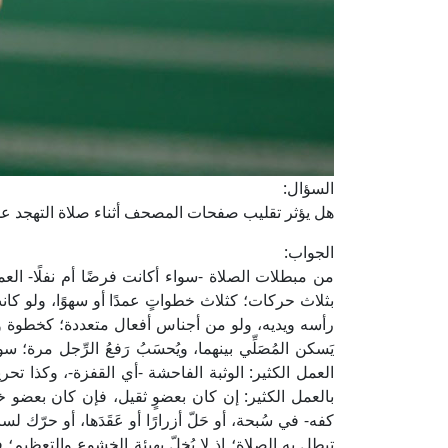
السؤال:
هل يؤثر تقليب صفحات المصحف أثناء صلاة التهجد ع
الجواب:
من مبطلات الصلاة -سواء أكانت فرضًا أم نفلًا- العمل
بثلاث حركات؛ كثلاث خطواتٍ عمدًا أو سهوًا، ولو كان
رأسه ويديه، ولو من أجناس أفعال متعددة؛ كخطوة وضر
يَسكن المُصَلِّي بينهما، ويُحسَبُ رَفعُ الرِّجل مرة
العمل الكثير: الوثبة الفاحشة -أي القفزة-، وكذا ت
بالعمل الكثير: إن كان بعضوٍ ثقيل، فإن كان بعضو
كفه- في سُبحة، أو حَلّ أزرارًا أو عَقَدَها، أو حرّك 
تبطل به الصلاة؛ إذ لا يُخِلّ بهيئة الخشوع والتعظيم؛ 