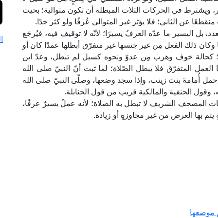
يؤثر، ويشترط في الحركات الثلاث المبطلة أن تكون متوالية؛ بحيث
 منقطعًا عن الثاني؛ فلا يؤثر غير المتوالي عُرفًا ولو كثر جدًا.
عدد، بل اليسير ما عدّه العرفُ يسيرًا؛ لأنّه لا توقيف فيه، فيُرجَع
ا
وكان ذلك الفعل مِن غير جنسها غير متفرّق أبطلها عمدًا كان أو
؛ كحالة خوف وهرب مِن عدوّ ونحوه كسيل لم تبطل، وعدّ ابن
ا العمل المتفرّق فلا يبطل الصّلاة؛ لما ثبت أنّ النبيّ صلى الله
حمل أُمامةَ بنتَ زينب، وإذا سجد وضعها، وصلّى النبيّ صلى الله
، وقول الحنفية والمالكية قريب من قول الحنابلة.
 المصحف الشريف لا تبطل به الصلاة؛ لأنه عملٌ يسيرٌ عرفًا،
تم بها الغرض من غير مجاوزةٍ أو زيادة.
م موضعها