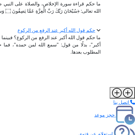
ما حكم قراءة سورة الإخلاص، والصلاة على النبي ص
الله تعالى: ﴿سُبْحَانَ رَبِّكَ رَبِّ الْعِزَّةِ عَمَّا يَصِفُونَ ۝ وَسَلَامٌ عَلَى الْمُرْسَلِينَ﴾؟
حكم قول الله أكبر عند الرفع من الركوع
ما حكم قول الله أكبر عند الرفع من الركوع؟ فبينما 
أكبر"، بدلًا من قول: "سمع الله لمن حمده"، فما 
المطلوب بعدها.
اتصل بنا
حجز موعد
استعلام عن فتوى