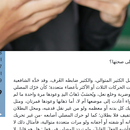
ا
 :41
ا
 :17
ا
 : 1
ا
8
ا
لى صحتها؟
: 44
ا
 الكثير المتوالي، والكثير ضابطه العُرف، وقد حَدَّه الشافعية
 :9
ت الحركات الثلاث أو الأكثر بأعضاء متعددة؛ كأن حَرّك المصلي
بة وخلع نعل، ويُحسَبُ ذَهابُ اليدِ وعودها مرة واحدة ما لم
؛ سواء أعادت إلى موضعها أم لا، أما ذهابها وعودها فمرتان، ومثل
حريك كل بدنه أو معظمه ولو من غير نقل قدمَيه، ومحل البطلان
 خفيف فلا بطلان؛ كما لو حرك المصلي أصابعه -من غير تحريك
لسانه أو شفته أو أجفانه ولو مرات متعددة متوالية، فأمثال ذلك لا
فأشبه الفعلَ القليلَ، ولو تردد المصلي في فِعلٍ: هل هو قليل لا