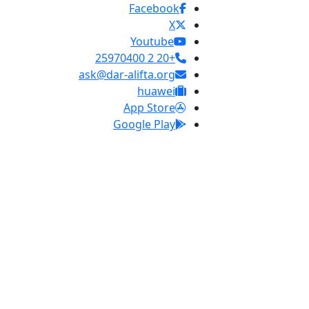
Facebook
X
Youtube
+20 2 25970400
ask@dar-alifta.org
huawei
App Store
Google Play