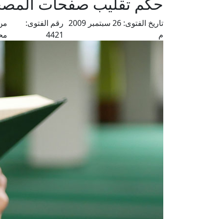
حكم تقليب صفحات المصحف
تاريخ الفتوى:
26 سبتمبر 2009
رقم الفتوى:
من
م
4421
مح