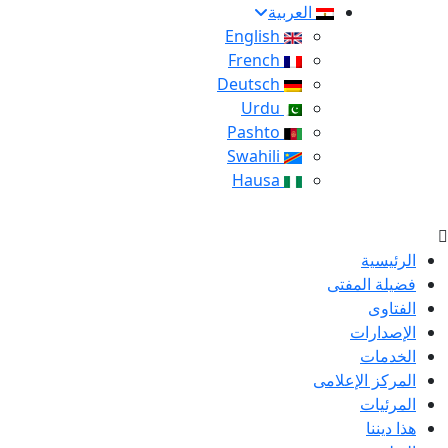
العربية
English
French
Deutsch
Urdu
Pashto
Swahili
Hausa
الرئيسية
فضيلة المفتى
الفتاوى
الإصدارات
الخدمات
المركز الإعلامى
المرئيات
هذا ديننا