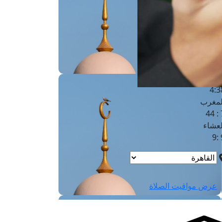
لفجر
4
لشروق
6
لظهر
1
لعصر
4:3
لمغرب
7 
لعشاء
9
عرض مواقيت الصلاة