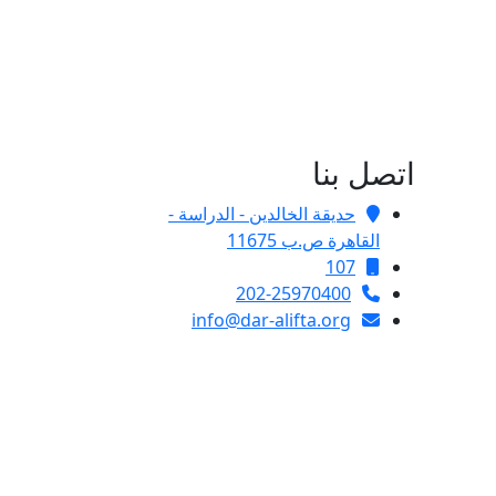
اتصل بنا
حديقة الخالدين - الدراسة -
القاهرة ص.ب 11675
107
202-25970400
info@dar-alifta.org