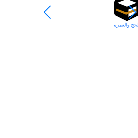
لحج والعمرة
رمضان