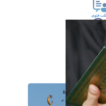
ب فتوى
تعلام عن فتوى
ز موعد
فتوى الهاتفية
َواقِيتُ الصَّـــلاة
اهرة · 07 أغسطس 2026 م