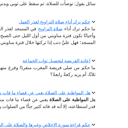
سائل يقول: توضأت للصلاة، ثم سقط على ثوبي وبدني ن
حكم ترك أداء صلاة التراويح لعذر العمل
ما حكم ترك أداء
صلاة التراويح
في المسجد لعذر ال
وأحيانًا تكون فترة مناوبتي من أول الليل حتى الصب
المسجد؛ فهل عليَّ ذنب إذا تركتها خلال فترة مناوبتي،
إعادة الفريضة لتحصيل ثواب الجماعة
ما حكم من صلى فريضة المغرب منفردًا وفرغ منها 
ثلاثًا، أم يزيد ركعةً رابعةً؟
هل المواظبة على الصلاة يغني عن قضاء ما فات من
هل
المواظبة على الصلاة
يغني عن قضاء ما فات منه
قدر استطاعته، إلا أنه قد فاته كثير جدًّا من الصلو
حكم قراءة سورة الإخلاص وغيرها والصلاة على النب