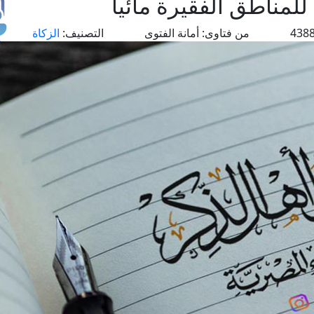
للمناطق الفقيرة مائيا
من فتاوى:
أمانة الفتوى
التصنيف:
الزكاة
طل
اس
حج
ال
م
الق