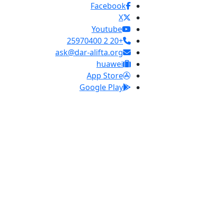
Facebook
X
Youtube
+20 2 25970400
ask@dar-alifta.org
huawei
App Store
Google Play