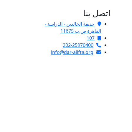
اتصل بنا
حديقة الخالدين - الدراسة -
القاهرة ص.ب 11675
107
202-25970400
info@dar-alifta.org