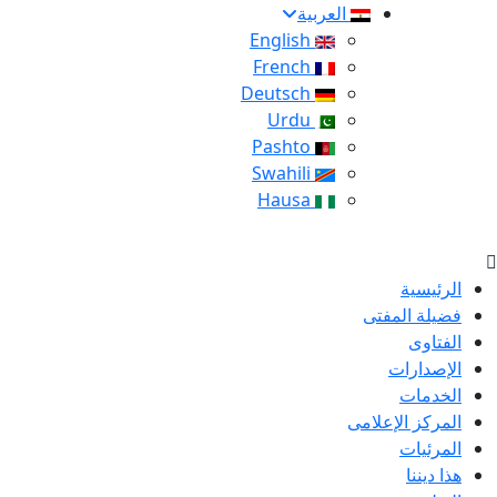
العربية
English
French
Deutsch
Urdu
Pashto
Swahili
Hausa
الرئيسية
فضيلة المفتى
الفتاوى
الإصدارات
الخدمات
المركز الإعلامى
المرئيات
هذا ديننا