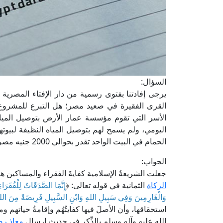
السؤال:
يرجى إفادتنا بفتوى رسمية من دار الإفتاء المصري
القرى الفقيرة في صعيد مصر؛ هل التبرع للمشروع 
الأسر التي تقوم مؤسسة عمار الأرض بتوصيل المياه له
اليومي، ولم يسمح لهم بتوصيل المياه النظيفة لبيوت
الحمام في البيت الواحد تقدر بحوالي 2000 جنيه مصري للبيت الواحد، وجزاكم الله خيرًا.
الجواب:
جعلت الشريعةُ الإسلامية كفايةَ الفقراء والمساكين 
الزكاة
الثمانية في قوله تعالى: ﴿
إِنَّمَا الصَّدَقَاتُ لِلْفُقَرَا
وَالْغَارِمِينَ وَفِي سَبِيلِ اللهِ وَابْنِ السَّبِيلِ فَرِيضَةً مِنَ الل
استحقاقها، وأن الأصلَ فيها كفايتُهُم وإقامةُ حياتهم ومع
الله عليه وآله وسلم بالذِّكر في حديث إرسال
معاذٍ ر