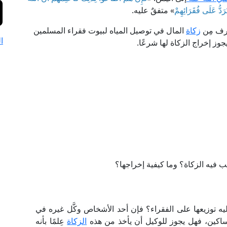
رَدُّ عَلَى فُقَرَائِهِمْ
» متفقٌ عليه.
صرف مِن
زكاة
المال في توصيل المياه لبيوت فقراء المسلمين
ا
وز إخراج الزكاة لها شرعًا.
ب فيه الزكاة؟ وما كيفية إخراجها؟
يه توزيعها على الفقراء؟ فإن أحد الأشخاص وكَّل غيره في
مساكين، فهل يجوز للوكيل أن يأخذ من هذه
الزكاة
عِلمًا بأنه