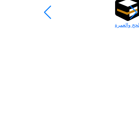
لحج والعمرة
رمضان