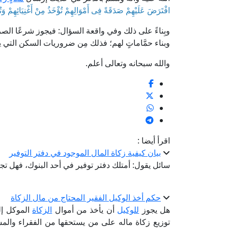
افْتَرَضَ عَلَيْهِمْ صَدَقَةً فِى أَمْوَالِهِمْ تُؤْخَذُ مِنْ أَغْنِيَائِهِمْ وَتُ
وبِناءً على ذلك وفي واقعة السؤال: فيجوز شرعًا ال
وبناء حمَّاماتٍ لهم؛ فذلك مِن ضروريات السكن التي يج
والله سبحانه وتعالى أعلم.
اقرأ أيضا :
بيان كيفية زكاة المال الموجود في دفتر التوفير
سائل يقول: أمتلك دفتر توفير في أحد البنوك، فهل تج
حكم أخذ الوكيل الفقير المحتاج من مال الزكاة
هل يجوز
للوكيل
أن يأخذ من أموال
الزكاة
الموكل إل
توزيعِ زكاة ماله على من يستحقها من الفقراء وال