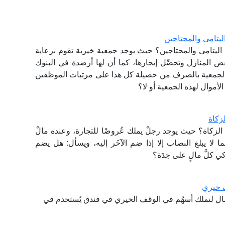
ليتامى والمحتاجين
اليتامى والمحتاجين؟ حيث يوجد جمعية خيرية تقوم برعاية
عض المنازل وتحصِّل إيجارها، كما أن لها أرصدة في البنوك
قوم الجمعية بالصرف من حصيلة كل هذا على مرتبات الموظفين
أموال لهذه الجمعية أو لا؟
زكاة
لزكاة؟ حيث يوجد رجلٌ يملك عُروضًا للتجارة، وعنده مالٌ
ما لا يبلغ النصاب إلا إذا ضم الآخَر إليه، ويسأل: هل يضم
 كلَّ مالٍ على حِدَة؟
 خيري
المال لتملك أسهُم في الوقف الخيري في فندق يُستخدم في