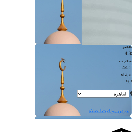
لفجر
4
لشروق
6
لظهر
1
لعصر
4:3
لمغرب
7 
لعشاء
9
عرض مواقيت الصلاة