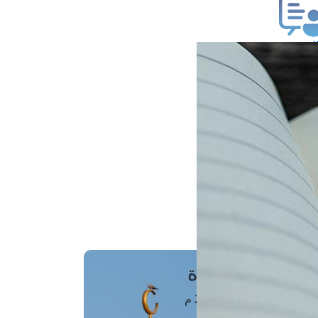
ب فتوى
تعلام عن فتوى
ز موعد
فتوى الهاتفية
َواقِيتُ الصَّـــلاة
اهرة · 07 أغسطس 2026 م