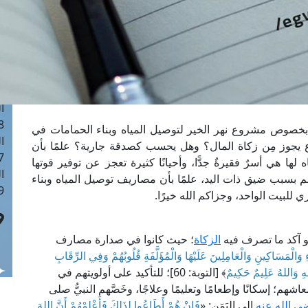
ا
 :41
ا
 :17
ا
 : 1
ا
8
ة بخصوص مشروع نهر الخير لتوصيل المياه وبناء الحمامات في
ا
يجوز مِن زكاة المال؟ وهل يحسب كصدقة جارية؟ علمًا بأن
: 44
ا هي أسرٌ فقيرةٌ جدًّا، وأحيانًا كثيرة تعجز عن توفير قوتها
ا
هم بسبب ضيق ذات اليد، علمًا بأن مصاريف توصيل المياه وبناء
 :9
هو آكد ما تصرف فيه
الزكاة
؛ حيث كانوا في صدارة مصارف
ءِ وَالْمَسَاكِينِ وَالْعَامِلِينَ عَلَيْهَا وَالْمُؤَلَّفَةِ قُلُوبُهُمْ وَفِي الرِّقَابِ
هِ وَاللهُ عَلِيمٌ حَكِيمٌ
﴾ [التوبة: 60]؛ للتأكيد على أولويتهم في
اشهم؛ إسكانًا وإطعامًا وتعليمًا وعلاجًا، وخَصَّهم النبيُّ صلى
ضي الله عنه
إلى اليَمَن: «
فَإِنْ هُمْ أَطَاعُوا لِذَلِكَ فَأَعْلِمْهُمْ أَنَّ اللهَ