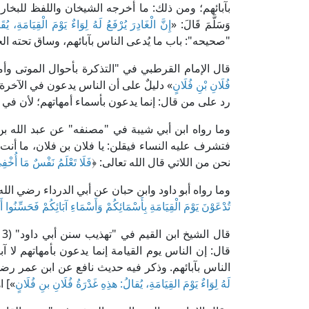
بآبائهم؛ ومن ذلك: ما أخرجه الشيخان واللفظ للبخاري عن ابن 
وَسَلَّمَ قَالَ: «
إِنَّ الْغَادِرَ يُرْفَعُ لَهُ لِوَاءٌ يَوْمَ الْقِيَامَةِ، ي
"صحيحه": باب ما يُدعى الناس بآبائهم، وساق تحته ال
قال الإمام القرطبي في "التذكرة بأحوال الموتى وأمور الآخرة" (ص: 698-699، ط
فُلَانِ بْنِ فُلَانٍ
» دليلٌ على أن الناس يدعون في الآخرة 
رد على من قال: إنما يدعون بأسماء أمهاتهم؛ لأن في ذ
وما رواه ابن أبي شيبة في "مصنفه" عن عبد الله ب
فتشرف عليه النساء فيقلن: يا فلان بن فلان، ما أنت
نحن من اللاتي قال الله تعالى: ﴿
فَلَا تَعْلَمُ نَفْسٌ مَا أُخْفِي
وما رواه أبو داود وابن حبان عن أبي الدرداء رضي الل
تُدْعَوْنَ يَوْمَ الْقِيَامَةِ بِأَسْمَائِكُمْ وَأَسْمَاءِ آبَائِكُمْ فَحَسِّنُوا 
قال: إن الناس يوم القيامة إنما يدعون بأمهاتهم لا
الناس بآبائهم. وذكر فيه حديث نافع عن ابن عمر رضي
لَهُ لِوَاءٌ يَوْمَ القِيَامَةِ، يُقالُ: هذِهِ غَدْرَةُ فُلَانِ بنِ فُلَانٍ
»] اه