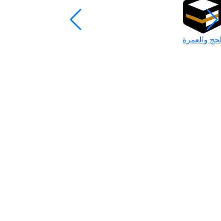
لحج والعمرة
رمضان