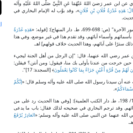
عمر رَضيَ اللهُ عَنْهُمَا عَنِ النَّبِيِّ صَلَّى اللهُ عَلَيْهِ وآله
ُقَالُ: هَذِهِ غَدْرَةُ فُلَانِ بْنِ فُلَانٍ
»، وقد بوَّب له الإمام البخاري في
حديث.
ا
. دار المنهاج): [قوله: «
هَذِهِ غَدْرَةُ
بأسمائهم وأسماء آبائهم، وقد تقدم هذا في غير موضع، وفي هذا
لك سترًا على آبائهم، وهذا الحديث خلاف قولهم] اهـ.
ن عمر رضي الله عنهما، قال: "إن الرجل من أهل الجنة ليجيء
 حين خرجت من عندنا بأولى بك منا، فيقول: ومن أنتن؟ فيقلن:
َ لَهُمْ مِنْ قُرَّةِ أَعْيُنٍ جَزَاءً بِمَا كَانُوا يَعْمَلُونَ
﴾ [السجدة: 17]".
ه عنه أن سيدنا رسول الله صلى الله عليه وآله وسلم قال: «
إنَّكُمْ
أَسْمَاءَكُمْ
».
قال الشيخ ابن القيم في "تهذيب سنن أبي داود" (13/ 198، ط. دار الكتب العلمية): [وفي هذا الحديث رد على من
 آبائهم. وقد ترجم البخاري في صحيحه لذلك فقال: باب ما يدعى
 الله عنهما عن النبي صلى الله عليه وآله وسلم: «
الغادِرُ يُرْفَعُ
ـ.