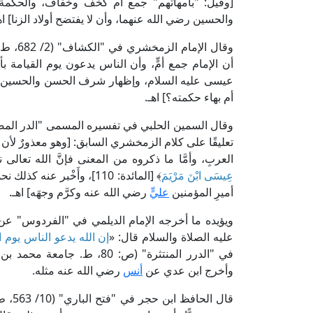
[وقيل: "بأمهاتهم" جمع أم كخف وخفاف، والحكم
والحسين رضي الله عنهما، وأن لا يفتضح أولاد الزنا] اه
وقال ال
أن الإمام جمع أمٍّ، وأن الناس يدعون يوم القيامة ب
عيسى عليه السلام، وإظهار شرف الحسن والحسين، وأ
أم بهاء حكمته؟] اهـ.
تعليقًا على كلام الزمخشري السابق: [وهو معذورٌ لأن (أُم)
العربِ، وأمَّا ما ذكروه من المعنى فإنَّ الله تعالى
عِيسَى ابْنَ مَرْيَمَ
﴾ [المائدة: 110]، وأَخْبر عنه كذلك نحو: ﴿
أميرِ المؤمنين
عليٍّ
رضي الله عنه وكرَّم وجهَه] اهـ.
ويؤيده ما أخرجه الإمام الديلمي في "الفردوس" ع
عليه الصلاة والسلام قال: «
إن الله يدعو الناس يوم ا
في "الدرر المنتثرة" (ص: 80، ط. جامعة محمد بن سعود) إلى الطبراني من طريق
وأخرج ابن عدي عن
أنس
رضي الله عنه مثله.
قال ا