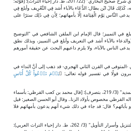
وقال الإمام بدر الدين العيني الحنفي في "عمدة القاري شرح صحيح البخاري" (22/ 201، ط. دار إحياء التراث): [قَوْله:
كَذَلِك قَالَ ابْن بطال: الدُّعَاء بالآباء أَشد فِي التَّعْرِيف وأبلغ فِي
 يدعى النَّاس يَوْم الْقِيَامَة إلَّا بأمهاتهم؛ لِأَن فِي ذَلِك سترًا على
لغ في التمييز؛ قال الإمام ابن الملقن الشافعي في "التوضيح
594، ط. دار النوادر): [والدعاء بالآباء أشد في التعريف وأبلغ في التمييز، وبذلك نطق
يدعى الناس بالآباء، ولا يلزم داعيهم البحث عن حقيقة أمورهم
-المتوفى في القرن الثاني الهجري- قد ذهب إلى أنَّ النداء في
ون قولًا في تفسير قوله تعالى: ﴿
يَوۡمَ نَدۡعُواْ كُلَّ أُنَاسٍ
قال العلامة ابن عجيبة في تفسيره المسمى "البحر المديد" (3/ 219، بتصرف): [قال محمد بن كعب القرظي: بأسماء
ه القرظي مخصوص بأولاد الزنا.. وقال أبو الحسن الصغير: قيل
و بآبائهم؟ قال: قد جاء في ذلك شيء أنهم يدعون بأمهاتهم فلا
وقال الإمام البيضاوي في تفسيره المسمى "أنوار التنزيل وأسرار التأويل" (3/ 262، ط. دار إحياء التراث العربي):