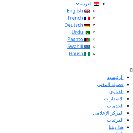
العربية
English
French
Deutsch
Urdu
Pashto
Swahili
Hausa
الرئيسية
فضيلة المفتى
الفتاوى
الإصدارات
الخدمات
المركز الإعلامى
المرئيات
هذا ديننا