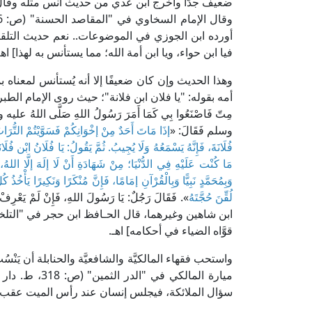
ضعيف جدًّا وأخرج ابن عدي من حديث أنس مثله وقال: 
أورده ابن الجوزي في الموضوعات.. نعم حديث التلقين 
فيا ابن حواء، ويا ابن أمة الله؛ مما يستأنس به لهذا] اهـ
وهذا الحديث وإن كان ضعيفًا إلا أنه يُستأنس لمعناه
أمه بقوله: "يا فلان ابن فلانة"؛ حيث روى الإمام الطبراني 
مِتّ فَاصْنَعُوا بِي كَمَا أَمَرَ رَسُولُ اللهِ صَلَّى اللهُ عليه وآل
وسلم فَقَالَ: «
إذَا مَاتَ أَحَدٌ مِنْ إخْوَانِكُمْ فَسَوَّيْتُمْ التُّرَاب
فُلَانَةَ، فَإِنَّهُ يَسْمَعُهُ وَلَا يُجِيبُ. ثُمَّ يَقُولُ: يَا فُلَانُ ابْن فُلَ
مَا كُنْت عَلَيْهِ فِي الدُّنْيَا؛ مِنْ شَهَادَةِ أَنْ لَا إلَهَ إلَّا اللهُ، و
وَبِمُحَمَّدٍ نَبِيًّا وَبِالْقُرْآنِ إمَامًا، فَإِنَّ مُنْكَرًا وَنَكِيرًا يَأْخُذُ 
لُقِّنَ حُجَّتَهُ
». فَقَالَ رَجُلٌ: يَا رَسُولَ اللهِ، فَإِنْ لَمْ يَعْرِفْ 
قوَّاه الضياء في أحكامه] اهـ.
واستحب فقهاء المالكيَّة والشافعيَّة والحنابلة أن يَنْسُ
ميارة المالكي 
سؤال الملائكة، فيجلس إنسان عند رأس الميت عقب دفنه، ف