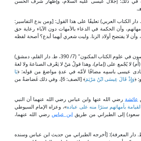
ة في ذلك: إجلال عيسى عليه السلام، وإظهار شرف الحسن
ـ.
إمام الزمخشري في "الكشاف" (2/ 682، ط. دار الكتاب العربي) تعليقًا على هذا القول: [ومن بدع التفاسير:
أمهاتهم، وأن الحكمة في الدعاء بالأمهات دون الآباء رعاية حق
ن لا يفتضح أولاد الزنا. وليت شعري أيهما أبدع؟ أصحة لفظه
وقال السمين الحلبي في تفسيره المسمى "الدر المصون في علوم الكتاب المكنون" (7/ 390، ط. دار القلم، دمشق)
 لا يُجْمع على (إمام)، وهذا قولُ مَنْ لا يَعْرف الصناعةَ ولا لغةَ
 نادى عيسى باسمِه مضافًا لأمِّه في عدةِ مواضعَ من قوله: ﴿
يَا
وَإِذْ قَالَ عِيسَى ابْنُ مَرْيَمَ
﴾ [الصف: 6]، وفي ذلك غَضاضةٌ من
ن
عائشة
رضي الله عنها وابن عباس رضي الله عنهما أن النبي
لقيامة بأمهاتهم سترًا منه على عباده
»، وعزاه الإمام السيوطي
ابن عباس
رضي الله عنهما،
لحافظ ابن حجر في "فتح الباري" (10/ 563، ط. دار المعرفة): [أخرجه الطبراني من حديث ابن عباس وسنده