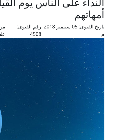
النداء على الناس يوم القيا
أمهاتهم
تاريخ الفتوى:
05 سبتمبر 2018
رقم الفتوى:
من 
م
4508
علا