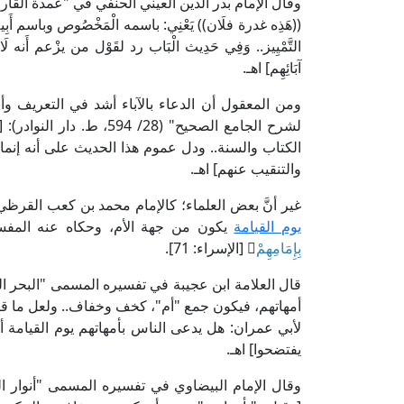
((هَذِه غدرة فلَان)) يَعْنِي: باسمه الْمَخْصُوص وباسم أَبِيه، 
التَّمْيِيز.. وَفِي حَدِيث الْبَاب رد لقَوْل من يزْعم أَنه لَا
آبَائِهِم] اهـ.
ومن المعقول أن الدعاء بالآباء أشد في التعريف وأب
لشرح الجامع الصحيح" (28/ 
الكتاب والسنة.. ودل عموم هذا الحديث على أنه إنما 
والتنقيب عنهم] اهـ.
غير أنَّ بعض العلماء؛ كالإمام محمد بن كعب القرظي 
يوم القيامة
يكون من جهة الأم، وحكاه عنه المفسر
بِإِمَامِهِمْ
﴾ [الإسراء: 71].
أمهاتهم، فيكون جمع "أم"، كخف وخفاف.. ولعل ما قال
لأبي عمران: هل يدعى الناس بأمهاتهم يوم القيامة أ
يفتضحوا] اهـ.