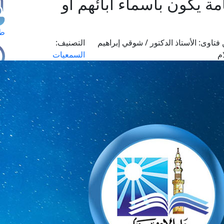
مة يكون بأسماء آبائهم أو
طل
فتاوى:
الأستاذ الدكتور / شوقي إبراهيم
التصنيف:
م
السمعيات
اس
حج
ال
م
الق