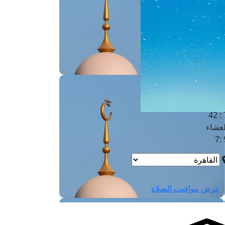
لفجر
4
لشروق
6
لظهر
1
لعصر
4:3
لمغرب
7 
لعشاء
9
عرض مواقيت الصلاة