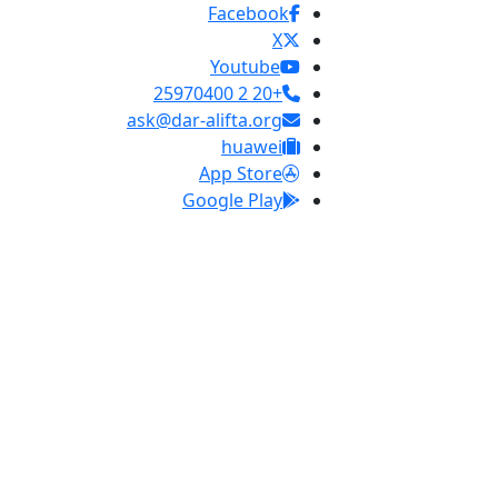
Facebook
X
Youtube
+20 2 25970400
ask@dar-alifta.org
huawei
App Store
Google Play