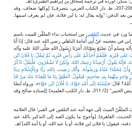
منكر، أورده في ترجمة إسحاق بن إبراهيم الطبري] اهـ.
وقال الإمام السخاوي في "المقاصد الحسنة" (ص: 206-207، ط. دار الكتاب العربي، بتصرف): [وكلها ضعاف، وقد
بعد الدفن: "وإنه يقال له: يا ابن فلانة، فإن لم يعرف اسمها،
.
 بما ورد في حديث
التلقين
من استحباب نداء الملقِّن للميت باسم
في معجمه عَنْ أَبِي أُمَامَةَ الباهلي رضي الله عنه قال: إذَا أَنَا
ه وسلم أَنْ نَصْنَعَ بِمَوْتَانَا، أَمَرَنَا رَسُولُ اللهِ صَلَّى اللهُ عليه وآله
َ عَلَى قَبْرِهِ، فَلْيَقُمْ أَحَدُكُمْ عَلَى رَأْسِ قَبْرِهِ، ثُمَّ لِيَقُلْ: يَا فُلَانُ ابْن
انَةَ، فَإِنَّهُ يَقُولُ: أَرْشِدْنَا رَحِمَك اللهُ، وَلَكِنْ لَا تَشْعُرُونَ. فَلْيَقُلْ: اذْكُرْ
َأَنَّ مُحَمَّدًا عَبْدُهُ وَرَسُولُهُ، وَأَنَّك رَضِيت بِالله رَبًّا وَبِالْإِسْلَامِ دِينًا
كُلُّ وَاحِدٍ مِنْهُمَا بِيَدِ صَاحِبِهِ، فَيَقُولُ: انْطَلِقْ بِنَا مَا يُقْعِدُنَا عِنْدَ مَنْ قَدْ
أُمَّهُ؟ قَالَ: «
يَنْسُبُهُ إلَى أُمِّهِ حَوَّاءَ، يَا فُلَانُ ابْن حَوَّاءَ
». ورواه أيضًا
ابن شاهين وغيرهما، قال الحـافظ ابن حجر في "التلخيص الحبير" (2/ 311، ط. دار الكتب العلمية): [إسناده صالح وقد
بَ الملقِّنُ الميتَ إلى جهة أمه عند التلقين في القبر؛ قال العلامة
في "الدر الثمين" (ص: 318، ط. دار الحديث، القاهرة): [وأحوج ما يكون العبد إلى التذكير بالله عند
يقول: يا فلان ابن فلانة، أو يا عبد الله، أو يا أمة الله] اهـ.