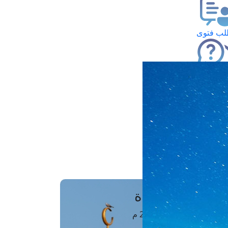
ب فتوى
تعلام عن فتوى
ز موعد
فتوى الهاتفية
َواقِيتُ الصَّـــلاة
اهرة · 09 أغسطس 2026 م