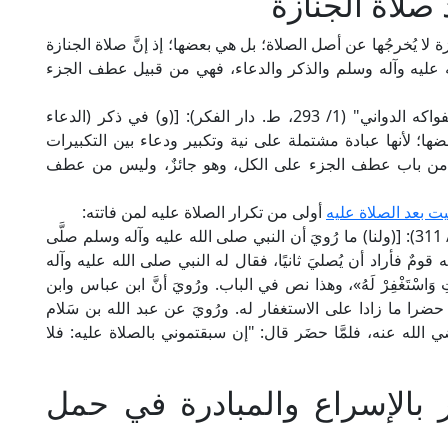
 صلاة الجنازة
ازة لا يُخرجُها عن أصل الصلاة؛ بل هي بعضها؛ إذ إنَّ صلاة الجنازة
ه عليه وآله وسلم والذكر والدعاء، فهي من قبيل عطف الجزء
قال العلامة شهاب الدين النفراوي المالكي في "الفواكه الدواني" (1/ 293، ط. دار الفكر): [(و) في ذكر (الدعاء
ضها؛ لأنها عبادة مشتملة على نية وتكبير ودعاء بين التكبيرات
صَّلاة من باب عطف الجزء على الكل، وهو جائزٌ، وليس من عطف
يت بعد الصلاة عليه
أولى من تكرار الصلاة عليه لمن فاتته:
قال العلَّامة الكاساني الحنفي في "بدائع الصنائع" (1/ 311): [(ولنا) ما رُويَ أن النبي صلى الله عليه وآله وسلم صلَّى
ٌ فأراد أن يُصليَ ثانيًا، فقال له النبي صلى الله عليه وآله
لِلْمَيِّتِ وَاسْتَغْفِرْ لَهُ»، وهذا نص في الباب. ورُويَ أنَّ ابن عباس وابن
را ما زادا على الاستغفار له. ورُويَ عن عبد الله بن سَلام
 الله عنه، فلمَّا حضَر قال: "إن سبقتموني بالصلاة عليه: فلا
 بالإسراع والمبادرة في حمل