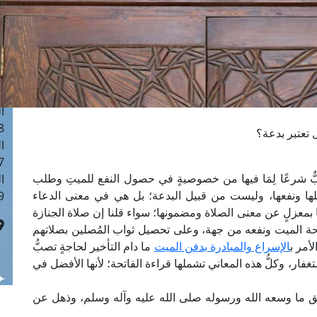
ا
 :41
ا
 :17
ا
 : 1
ا
8
 تعتبر بدعة؟
ا
: 44
بٌّ شرعًا لِمَا فيها من خصوصيةٍ في حصول النفع للميتِ وطلب
ا
ا ونفعها، وليست من قبيل البدعة؛ بل هي في معنى الدعاء
 :9
ا بمعزلٍ عن معنى الصلاة ومضمونها؛ سواء قلنا إن صلاة الجنازة
مصلحة الميت ونفعه من جهة، وعلى تحصيل ثواب المُصلين بصلاتهم
أمر ب
الإسراع والمبادرة بدفن الميت
ما دام التأخير لحاجةٍ تصبُّ
ر، وكلُّ هذه المعاني تشملها قراءة الفاتحة؛ لأنها الأفضل في
وضيَّق ما وسعه الله ورسوله صلى الله عليه وآله وسلم، وذهل عن