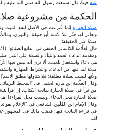
عنه
حيثُ قال: سمعت رسول الله صلى الله عليه وآله وسلم
الحكمة من مشروعية صلاة 
صلاة الجنازة
إنَّما شُرعت في الأصل لنفع الميت وت
وتعالى له، حتَّى عدَّ الأئمة: أبو حنيفةَ، والثوري، وم
صلاةً على الحقيقة:
ومقدمة الدعاء الحمد والثناء والصلاة على النبي صلى 
هي دعاءٌ واستغفارٌ للميت، ألا ترى أنه ليس فيها الأ
صلاة لما فيها من الدعاء، واشتراط الطهارة واستقبا
ولأنها ليست بصلاة مطلقة؛ فلا يتناولها مطلق الاسم] ا
من قرأ في صلاة الجنازة بفاتحة الكتاب، إن قرأ بنية ال
صلاة الجنازة محل الدعاء، وليست محل القراءة] اهـ.
في قراءة الفاتحة فيها: فذهب مالك في المشهور عنه، 
اهـ.