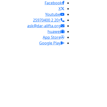
Facebook
X
Youtube
+20 2 25970400
ask@dar-alifta.org
huawei
App Store
Google Play