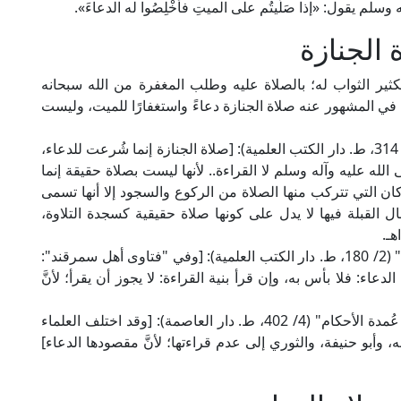
 يقول: «إذا صَلَّيتُم على الميتِ فأخْلِصُوا له الدعاءَ».
الجنازة
كثير الثواب له؛ بالصلاة عليه وطلب المغفرة من الله سبحانه
الكٌ في المشهور عنه صلاة الجنازة دعاءً واستغفارًا للميت، وليست
قال العلَّامة الكاساني الحنفي في "بدائع الصنائع" (1/ 314، ط. دار الكتب العلمية): [صلاة الجنازة إنما شُرعت للدعاء،
الله عليه وآله وسلم لا القراءة.. لأنها ليست بصلاة حقيقة إنما
ركان التي تتركب منها الصلاة من الركوع والسجود إلا أنها تسمى
ل القبلة فيها لا يدل على كونها صلاة حقيقية كسجدة التلاوة،
هـ.
وقال العلَّامة ابن مازه الحنفي في "المحيط البرهاني" (2/ 180، ط. دار الكتب العلمية): [وفي "فتاوى أهل سمرقند":
دعاء: فلا بأس به، وإن قرأ بنية القراءة: لا يجوز أن يقرأ؛ لأنَّ
وقال الإمام ابن المُلَقِن الشافعي في "الإعلام بفوائد عُمدة الأحكام" (4/ 402، ط. دار العاصمة): [وقد اختلف العلماء
وأبو حنيفة، والثوري إلى عدم قراءتها؛ لأنَّ مقصودها الدعاء]