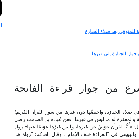
ا
للمتوفى بعد صلاة الجنازة
 حمل الجنازة إلى قبرها
 من جواز قراءة الفاتحة
 صلاة الجنازة، واختصَّها دون غيرها من سور القرآن الكريم؛
ة والمغفرة له ما ليس في غيرها؛ فعن عُبادة بن الصامت رضي
«أُمُّ القرآنِ عِوَضٌ عن غيرها، وليس غيرُها عِوَضًا عنها» رواه
البيهقي في "القراءة خلف الإمام"، وقال الحاكم: "رواة هذا