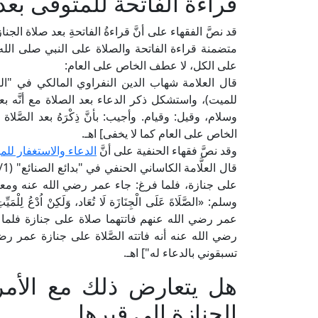
قراءة الفاتحة للمتوفى بعد
قد نصَّ الفقهاء على أنَّ قراءةُ الفاتحةِ بعد صلاة الجن
متضمنة قراءة الفاتحة والصلاة على النبي صلى الل
على الكل، لا عطف الخاص على العام:
للميت)، واستشكل ذكر الدعاء بعد الصلاة مع أنَّه بع
وسلام، وقيل: وقيام. وأجيب: بأنَّ ذِكْرَهُ بعد ال
الخاص على العام كما لا يخفى] اهـ.
وقد نصَّ فقهاء الحنفية على أنَّ
الدعاء والاستغفار للم
على جنازة، فلما فرغ: جاء عمر رضي الله عنه ومعه قوم
وسلم: «الصَّلَاةَ عَلَى الْجِنَازَة لَا تُعَاد، وَلَكِنْ اُدْعُ 
عمر رضي الله عنهم فاتتهما صلاة على جنازة فلما حض
رضي الله عنه أنه فاتته الصَّلاة على جنازة عمر رضي
تسبقوني بالدعاء له"] اهـ.
هل يتعارض ذلك مع الأمر
الجنازة إلى قبرها