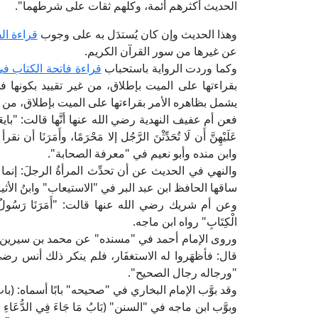
الحديث أكثرهم أئمة، وكلهم ثقات على شرطهما".
وهذا الحديث وإن كان يُستدَل به على وجوب
قراءة ال
عن غيرها من سور القرآن الكريم.
وكما وردت الرواية باستحباب
قراءة فاتحة الكتاب في
بقراءتها على الميت بإطلاق، من غير تقييد بكونها ف
يشمل بظاهره الأمر بقراءتها على الميت بإطلاق، من غي
فعن أم عفيف النهدية رضي الله عنها أنَّها قالت: "بايعَنا ر
عَلَيْهِنَّ أَن لَا تُحَدِّثْنَ الرَّجُل إلا مَحْرَمًا، وأَمَرَنَا 
وابن منده وأبو نعيم في "معرفة الصحابة".
والنهي في الحديث عن أن تحدِّث المرأةُ الرجلَ: إنما هو
ساقها الحافظ ابن عبد البر في "الاستيعاب" وابنُ الأثي
وعن أم شريك رضي الله عنها قالت: "أَمَرَنَا رَسُولُ اللهِ 
الْكِتَابِ" رواه ابن ماجه.
وروى الإمام أحمد في "مسنده" عن محمد بن سيرين: "
"ورجاله رجال الصحيح".
وقد بوَّب الإمام البخاري في "صحيحه" بابًا أسماه: (باب قِرَاءَة
وبوَّب ابن ماجه في "السنن" (بَابُ مَا جَاءَ فِي الدُّعَاءِ ف