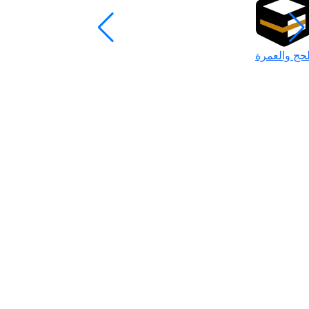
لحج والعمرة
رمضان