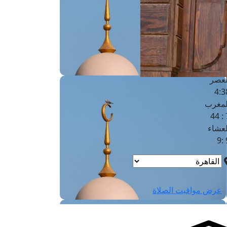
لفجر
4
لشروق
6
لظهر
1
لعصر
4:3
لمغرب
7 
لعشاء
9
عرض مواقيت الصلاة