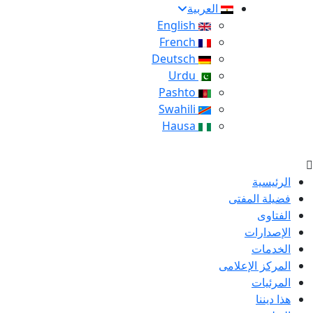
العربية
English
French
Deutsch
Urdu
Pashto
Swahili
Hausa
الرئيسية
فضيلة المفتى
الفتاوى
الإصدارات
الخدمات
المركز الإعلامى
المرئيات
هذا ديننا