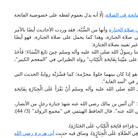
فاتحة في الصلاة
، إلّا أنه يدل بعموم لفظه على خصوصية الفاتحة
 صلاة الجنازة
وأنها من السُّنّة، فقد وردت الأحاديث أيضًا بالأمر
ي صلاة الجنازة، وهذا كما يحمل على صلاة الجنازة، فهو أيضًا
ر تقييد بصلاة الجنازة:
سولُ الله صلى الله عليه وآله وسلم حِينَ بَايَعَ النِّسَاءَ؛ فَأَخَذَ
أن نقرأ على مَيِّتِنا بِفَاتِحَةِ الْكِتَابِ" رواه الطبراني في "المعجم الكبير"،
 إذا كان بينهما خلوةٌ محرَّمة؛ كما فسَّرَتْه روايةُ الحديث التي
ر في "أسد الغابة".
صلى الله عليه وآله وسلم أَنْ نَقْرَأَ عَلَى الْجِنَازَةِ بِفَاتِحَةِ
أن أنَس بن مالك رضي الله عنه شهدَ جنازة رجلٍ من الأنصار،
قال: فأظهَروا له الاستغفَار، فلم ينكر ذلك أنس رضي الله عنه". قال الحافظ الهيثمي في "مجمع الزوائد" (3/ 44):
ِ فَاتِحَةِ الْكِتَابِ عَلَى الجَنَازَةِ).
ِي الصَّلَاةِ عَلَى الْجِنَازَةِ)، وساق فيه حديث
أبي هريرة رضي الله