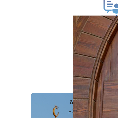
ب فتوى
تعلام عن فتوى
ز موعد
فتوى الهاتفية
َواقِيتُ الصَّـــلاة
اهرة · 07 أغسطس 2026 م