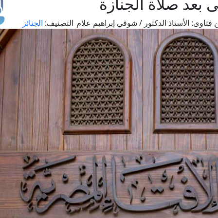
 بعد صلاة الجنازة
 فتاوى:
الأستاذ الدكتور / شوقي إبراهيم علام
التصنيف:
الجنائز
طل
اس
حج
ال
م
الق