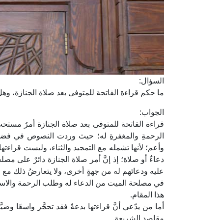
السؤال:
ما حكم قراءة الفاتحة للمتوفى بعد صلاة الجنازة، وهل
الجواب:
قراءة الفاتحة للمتوفى بعد صلاة الجنازة أمرٌ مستح
الرحمةِ والمغفرةِ له؛ حيث وردت النصوص في فضله
وأعم؛ لأنها تشمله مع التمجيد والثناء، وليست قراءته
دعاءٌ أو صلاة؛ إذ إنَّ أمر صلاة الجنازة دائرٌ على 
عليه ودعائهم له من جهةٍ أخرى، ولا يتعارضُ ذلك مع ال
في مصلحة الميت من الدعاء له وطلب الرحمة والاستغفا
هذا المقام.
أما من يدّعي أنَّ قراءتها بدعةٌ فقد تحجَّر واسعًا 
مقاصد الشريعة.