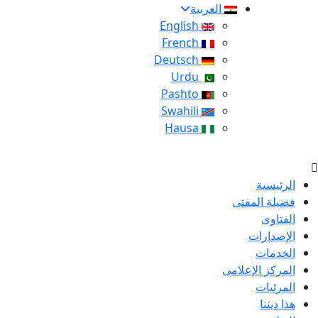
العربية
English
French
Deutsch
Urdu
Pashto
Swahili
Hausa
الرئيسية
فضيلة المفتى
الفتاوى
الإصدارات
الخدمات
المركز الإعلامى
المرئيات
هذا ديننا