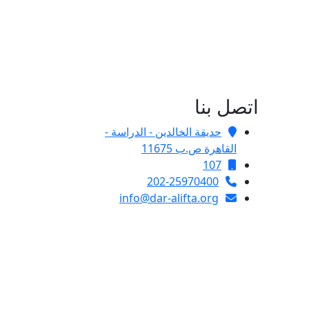
اتصل بنا
حديقة الخالدين - الدراسة -
القاهرة ص.ب 11675
107
202-25970400
info@dar-alifta.org