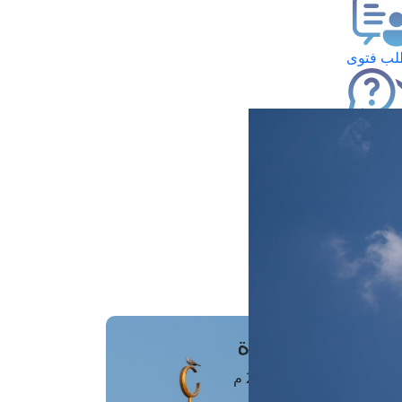
ب فتوى
تعلام عن فتوى
ز موعد
فتوى الهاتفية
َواقِيتُ الصَّـــلاة
اهرة · 08 أغسطس 2026 م