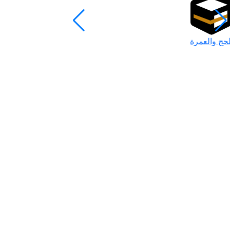
لحج والعمرة
رمضان