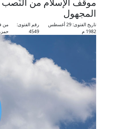
موقف الإسلام من النُّصب 
المجهول
تاريخ الفتوى:
29 أغسطس
رقم الفتوى:
من ف
1982 م
4549
حمزة