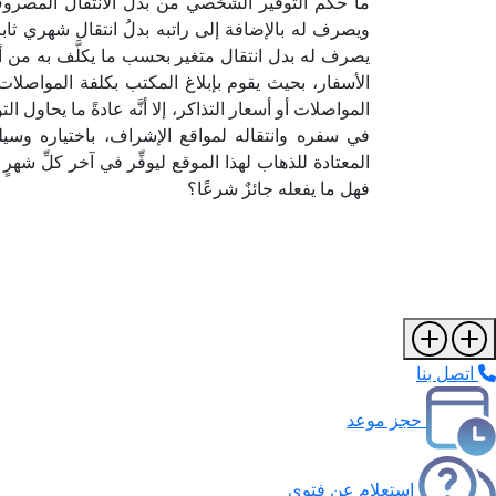
ما حكم التوفير الشخصي من بدل الانتقال المص
ويصرف له بالإضافة إلى راتبه بدلُ انتقال شهري ثابت
يصرف له بدل انتقال متغير بحسب ما يكلَّف به من أ
الأسفار، بحيث يقوم بإبلاغ المكتب بكلفة المواصلا
المواصلات أو أسعار التذاكر، إلا أنَّه عادةً ما يحاول
في سفره وانتقاله لمواقع الإشراف، باختياره وسيلة
المعتادة للذهاب لهذا الموقع ليوفِّر في آخر كلِّ شهرٍ 
فهل ما يفعله جائزٌ شرعًا؟
اتصل بنا
حجز موعد
استعلام عن فتوى