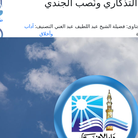
التذكاري ونُصب الجندي
طل
تاوى:
فضيلة الشيخ عبد اللطيف عبد الغني
التصنيف:
آداب
وأخلاق
اس
حج
ال
م
الق