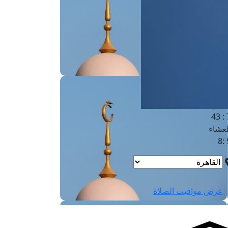
لفجر
4
لشروق
6
لظهر
1
لعصر
4:3
لمغرب
7 
لعشاء
9
عرض مواقيت الصلاة