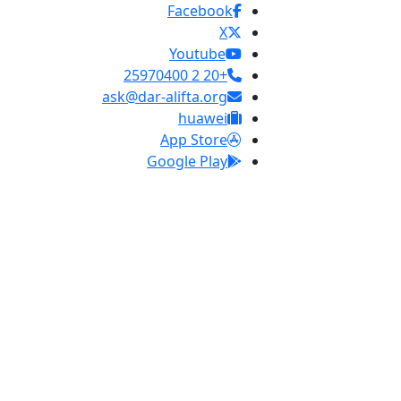
Facebook
X
Youtube
+20 2 25970400
ask@dar-alifta.org
huawei
App Store
Google Play