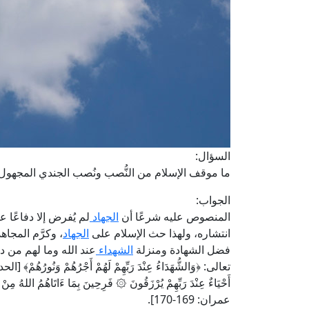
السؤال:
ما موقف الإسلام من النُّصب ونُصب الجندي المجهول
الجواب:
المنصوص عليه شرعًا أن
الجهاد
لم يُفرض إلا دفاعًا ع
انتشاره، ولهذا حث الإسلام على
الجهاد
، وكرَّم المجاه
فضل الشهادة ومنزلة
الشهداء
عند الله وما لهم من 
أَحْيَاءٌ عِنْدَ رَبِّهِمْ يُرْزَقُونَ ۞ فَرِحِينَ بِمَا ءَاتَاهُمُ اللهُ مِنْ 
عمران: 169-170].