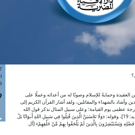
ا
 :42
ا
 :18
ا
 : 1
ا
7
ا
: 43
؟
ا
 :8
ن العقيدة وحمايةً للإسلام وصونًا له من أعدائه وعملًا على
دين وأشاد بالشهداء والمقاتلين، ولقد أشار القرآن الكريم إلى
درجة عظمى يوم القيامة؛ وعلى سبيل المثال نذكر قول الله
تعالى: ﴿وَالشُّهَدَاءُ عِنْدَ رَبِّهِمْ لَهُمْ أَجْرُهُمْ وَنُورُهُمْ﴾ [الحديد: 19]، وقوله: ﴿وَلَا تَحْسَبَنَّ الَّذِينَ قُتِلُوا فِي سَبِيلِ اللهِ أَمۡوَاتًا بَلْ
فَضْلِهِ وَيَسْتَبْشِرُونَ بِالَّذِينَ لَمْ يَلْحَقُوا بِهِمْ مِّنْ خَلْفِهِمْ﴾ [آل