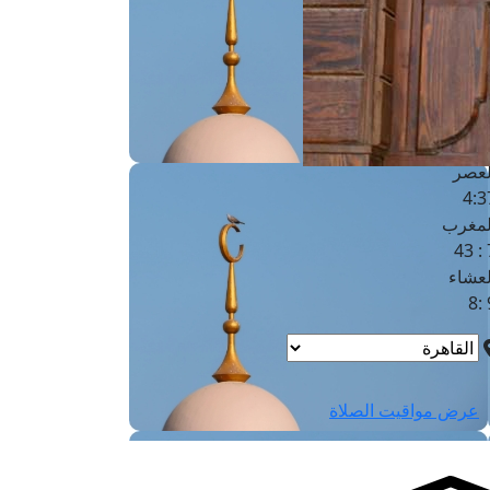
لفجر
4
لشروق
6
لظهر
1
لعصر
4:3
لمغرب
7 
لعشاء
9
عرض مواقيت الصلاة