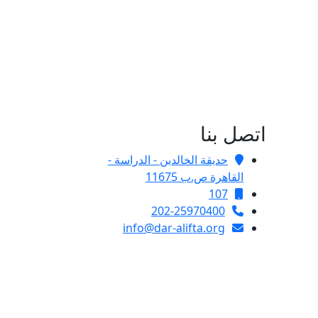
اتصل بنا
حديقة الخالدين - الدراسة -
القاهرة ص.ب 11675
107
202-25970400
info@dar-alifta.org