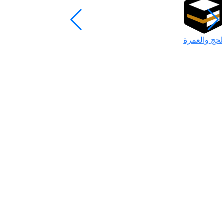
لحج والعمرة
رمضان