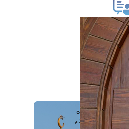
ب فتوى
تعلام عن فتوى
ز موعد
فتوى الهاتفية
َواقِيتُ الصَّـــلاة
اهرة · 08 أغسطس 2026 م