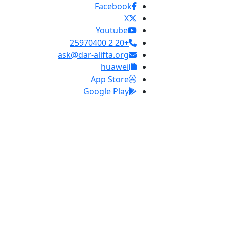
Facebook
X
Youtube
+20 2 25970400
ask@dar-alifta.org
huawei
App Store
Google Play