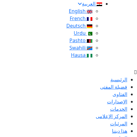
العربية
English
French
Deutsch
Urdu
Pashto
Swahili
Hausa
الرئيسية
فضيلة المفتى
الفتاوى
الإصدارات
الخدمات
المركز الإعلامى
المرئيات
هذا ديننا