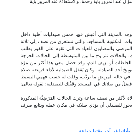
ؤال عند المرور بآية رحمة، والاستعاذة عند المرور بآية
جد بالمدينة التي أعيش فيها خمس صيدليات أهلية داخل
لصلوات المكتوبة بالمساجد، والتي تستغرق من نصف إلى ثلاثة
المرضى والمصابون للعيادات التي تقوم على الفور بطلب
، والحالات تتراوح ما بين المتوسطة إلى الحالات الحرجة
 الجلطات أو نزيف الدم، وقد حصل معي هذا أكثر من مَرَّة
بيخ أحد الصيادلة، وكان يُقفِل الصيدلية لأداء فريضة صلاة
ها في حالة المريضِ ما ترتَّب، وقلت له حسب فهمي البسيط
 أفضلُ مِن صلاتك في المسجد وقَفْلك للصيدلية؛ لقوله تعالى:
 لأكثر من نصف ساعة وترك الحالات المَرَضِيَّة المذكورة
ل يجوز للصيدلي أن يؤدي صلاته في مكان عمله ويتابع صرف
 وأدائها في آخر وقتها جماعة