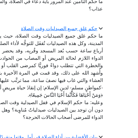
ما حكم التأمين عند المرور بآية دعاء في الصلاة، والس
عذاب؟
حكم غلق جميع الصيدليات وقت الصلاة
ما حكم غلق جميع الصيدليات وقت الصلاة، حيث يو
المدينة، وكل هذه الصيدليات تُقفَل للتوجُّه لأداء ا
أرباع ساعة حسب بُعد المسجد وقُربِه، وقد يحضر 
الدواء اللازم لحالة المريض أو المصاب من الحوادث
والخطرة التي تتطلب دواءً فوريًّا كمرضى القلب أو
وأُشهِد الله على ذلك، وقد قمت في المرة الأخيرة بتو
العشاء والتي غاب فيها نصفَ ساعة، مما ترتَّب علي
-كمواطنٍ مسلمٍ- لدينِ الإسلام: إن إنقاذَ حياة مريضٍ
﴿وَمَنْ أَحْيَاهَا فَكَأَنَّمَا أَحْيَا النَّاسَ جَمِيعًا﴾.
وعليه: ما حكم الإسلام في قفل الصيدلية وقت الصلاة
دون أن توجد بين الصيدليات صيدلياتٌ مُناوِبة؟ وه
الدواء للمرضى أصحاب الحالات الحرجة؟
بيان الأفضلية بين أداء الصلاة في أول وقتها منفردًا