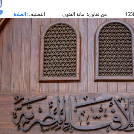
من فتاوى:
أمانة الفتوى
التصنيف:
الصلاة
طل
اس
حج
ال
م
الق