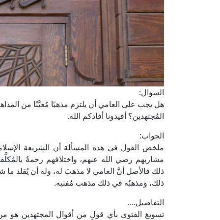
السؤال:
هل يجب على العامي أن يلتزم مذهبًا مُعيَّنًا من المذاهب
المُجتهدين؟ أفيدونا أفادكم الله.
الجواب:
ملخص القول في هذه المسألة أن الشريعة الإسلامي
مشاربهم رضي الله عنهم، واختلافهم رحمةٌ بالمُكلَّف
ذلك فالأصل أنَّ العامي لا مذهبَ له، وله أن يُقلد ما شاء
ذلك، ومذهبُه في ذلك مذهب مُفتيه.
التفاصيل....
تسويغ الفتوى بأي قولٍ من أقوال المجتهدين هو من 