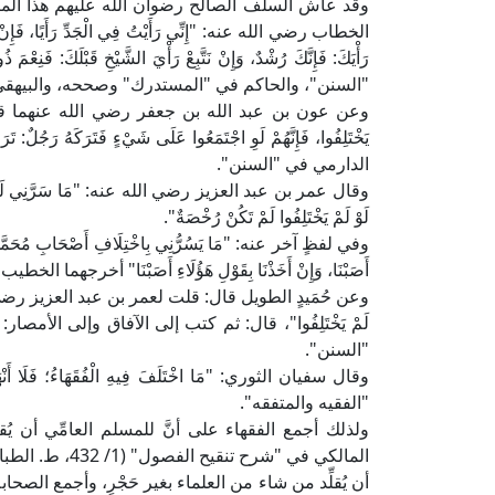
وقد عاش السلف الصالح رضوان الله عليهم هذا المنهج
الخطاب رضي الله عنه: "إِنِّي رَأَيْتُ فِي الْجَدِّ رَأَيًا، فَإِنْ رَ
رَأْيَكَ: فَإِنَّكَ رُشْدٌ، وَإِنْ نَتَّبِعْ رَأْيَ الشَّيْخِ قَبْل
"السنن"، والحاكم في "المستدرك" وصححه، والبيهقي
وعن عون بن عبد الله بن جعفر رضي الله عنهما قال: "مَا أُحِبّ
يَخْتَلِفُوا، فَإِنَّهُمْ لَوِ اجْتَمَعُوا عَلَى شَيْءٍ فَتَرَكَهُ رَجُلٌ: تَرَ
الدارمي في "السنن".
وقال عمر بن عبد العزيز رضي الله عنه: "مَا سَرَّنِي لَوْ أَنَّ أَصْحَ
لَوْ لَمْ يَخْتَلِفُوا لَمْ تَكُنْ رُخْصَةٌ".
وفي لفظٍ آخر عنه: "مَا يَسُرُّنِي بِاخْتِلَافِ أَصْحَابِ مُحَمَّدٍ صَلَّى ا
أَصَبْنَا، وَإِنْ أَخَذْنَا بِقَوْلِ هَؤُلَاءِ أَصَبْنَا" أخرجهما
وعن حُمَيدٍ الطويل قال: قلت لعمر بن عبد العزيز رضي ال
لَمْ يَخْتَلِفُوا"، قال: ثم كتب إلى الآفاق وإلى الأمصار: "لِيَ
"السنن".
وقال سفيان الثوري: "مَا اخْتَلَفَ فِيهِ الْفُقَهَاءُ؛ فَلَا أَ
"الفقيه والمتفقه".
ولذلك أجمع الفقهاء على أنَّ للمسلم العامِّي أن يُق
المالكي في "شرح
أن يُقلِّد من شاء من العلماء بغير حَجْرٍ، وأجمع ال