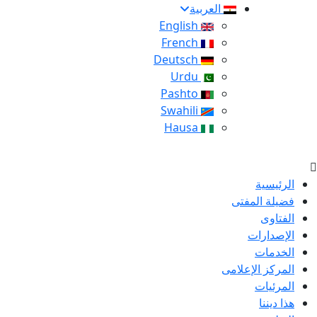
العربية
English
French
Deutsch
Urdu
Pashto
Swahili
Hausa
الرئيسية
فضيلة المفتى
الفتاوى
الإصدارات
الخدمات
المركز الإعلامى
المرئيات
هذا ديننا