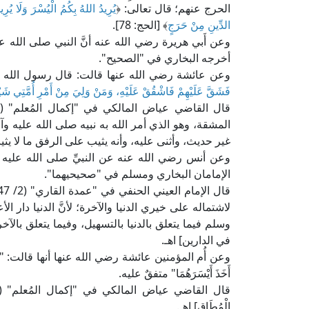
الحرج عنهم؛ قال تعالى: ﴿
يُرِيدُ اللهُ بِكُمُ الْيُسْرَ وَلَا يُرِي
الدِّينِ مِنْ حَرَجٍ
﴾ [الحج: 78].
وعن أَبي هريرة رضي الله عنه أنَّ النبي صلى الله ع
أخرجه البخاري في "الصحيح".
وعن عائشة رضي الله عنها قالت: قال رسول الله ص
فَشَقَّ عَلَيْهِمْ فَاشْقُقْ عَلَيْهِ، وَمَنْ وَلِيَ مِنْ أَمْرِ أُمَّتِي شَيْئ
المشقة، وهو الذي أمر الله به نبيه صلى الله عليه وآ
غير حديث، وأثنى عليه، وأنه يثيب على الرفق ما لا يثي
وعن أنس رضي الله عنه عن النبيِّ صلى الله عليه 
الإمامان البخاري ومسلم في "صحيحيهما".
لاشتماله على خيري الدنيا والآخرة؛ لأنَّ الدنيا دار ا
وسلم فيما يتعلق بالدنيا بالتسهيل، وفيما يتعلق بالآخر
في الدارين] اهـ.
وعن أُم المؤمنين عائشة رضي الله عنها أنها قالت: "مَا خُيِّر
أَخَذَ أَيْسَرَهُمَا" متفقٌ عليه.
الْمُطَاق] اهـ.