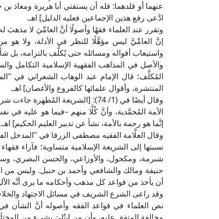
عنهما أو قلدهما: فله أن يستفتي أبا هريرة ومعاذ بن
ادَّعى رفع هذين الإجماعين فعليه الدليل] اهـ.
وتقرر عند العلماء فقهًا وأصولًا أنَّ العامِّيَ لا مذهبَ له
إنَّ العامِّيَّ ليس مؤهَّلًا للنظر في الأدلة، ولا هو
واستيعاب أقواله ومسائله حتى يُكلَّف بالتزامه، بل شأ
والأصل في المذاهب الفقهية الإسلامية التكامل والس
المنتشرة، وأقوال علمائها كالفروع والأغصان] اهـ.
وقال أيضًا في (1/ 74): [الشريعة المُطه
الأمة المُحمَّدية، وأنَّ كُلَّا منهم –فيما هو عليه 
إنَّما هو رحمة بالأمة، نشأ عن تدبير العليم الحكيم] اهـ.
نسبتها إلى الشريعة الإسلامية متساوية؛ فآراء فقهاء 
شبرمة، ومكحول، والأوزاعي، والحسن البصري، وسعيد بن
حنيفة ومالك والشافعي وأحمد بن حنبل. وليس من المُح
أن يأخذ من قواعد كل مذهب وأحكامه ما يرى أنَّه الأليق
وقد راعى الشرع الشريف في مسائل الاجتهاد والخلاف طب
نص العلماء في قواعد الفقه وأصوله أنَّ الشأن في ال
مخالفة المتفق عليه، وأن من ابتُليَ بشيء من المختل