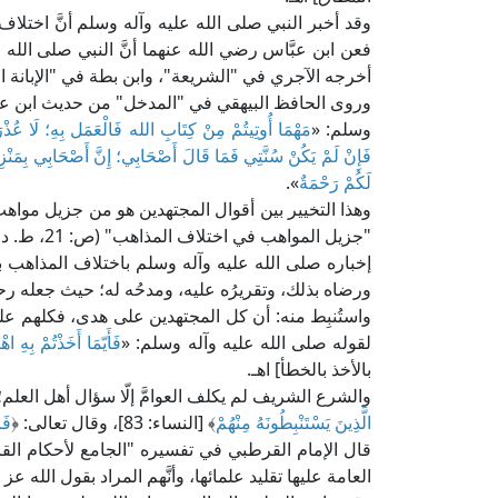
وقد أخبر النبي صلى الله عليه وآله وسلم أنَّ اختلاف
فعن ابن عبَّاس رضي الله عنهما أنَّ النبي صلى الله 
أخرجه الآجري في "الشريعة"، وابن بطة في "الإبانة ا
وروى الحافظ البيهقي في "المدخل" من حديث ابن عبا
وسلم: «
مَهْمَا أُوتِيتُمْ مِنْ كِتَابِ الله فَالْعَمَل بِهِ؛ لَا عُذْ
فَإِنْ لَمْ يَكُنْ سُنَّتِي فَمَا قَالَ أَصْحَابِي؛ إِنَّ أَصْحَابِي بِمَنْزِلَ
لَكُمْ رَحْمَةٌ
».
وهذا التخيير بين أقوال المجتهدين هو من جزيل مواه
"جزيل المواهب في اختلاف المذاهب" (ص: 21، ط. دار الاعتصام): [في هذا الحديث فوائد:
إخباره صلى الله عليه وآله وسلم باختلاف المذاهب بعد
ورضاه بذلك، وتقريرُه عليه، ومدحُه له؛ حيث جعله رحم
واستُنبِط منه: أن كل المجتهدين على هدى، فكلهم عل
لقوله صلى الله عليه وآله وسلم: «
فَأَيّمَا أَخَذْتُمْ بِهِ اهْتَ
بالأخذ بالخطأ] اهـ.
والشرع الشريف لم يكلف العوامَّ إلّا سؤال أهل العلم؛
الَّذِينَ يَسْتَنْبِطُونَهُ مِنْهُمْ
﴾ [النساء: 83]، وقال تعالى: ﴿
فَا
العامة عليها تقليد علمائها، وأنَّهم المراد بقول الله عز