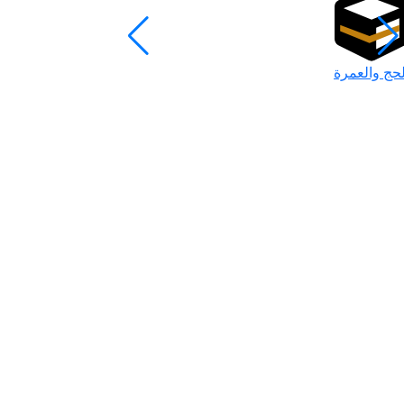
لحج والعمرة
رمضان