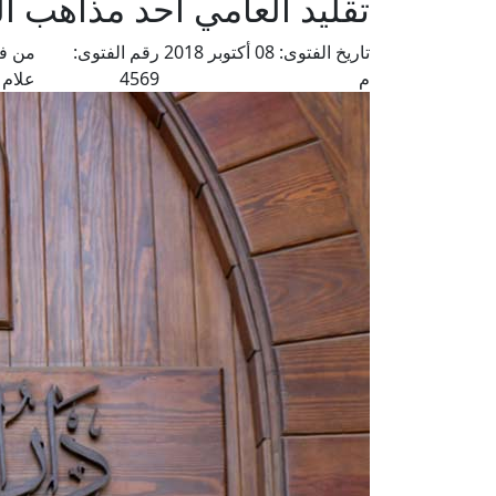
تقليد العامي أحد مذاهب ا
تاريخ الفتوى:
08 أكتوبر 2018
رقم الفتوى:
من فت
م
4569
علام