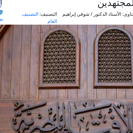
لمجتهدين
اوى:
الأستاذ الدكتور / شوقي إبراهيم
التصنيف:
التصنيف
طل
العام
اس
حج
ال
م
الق