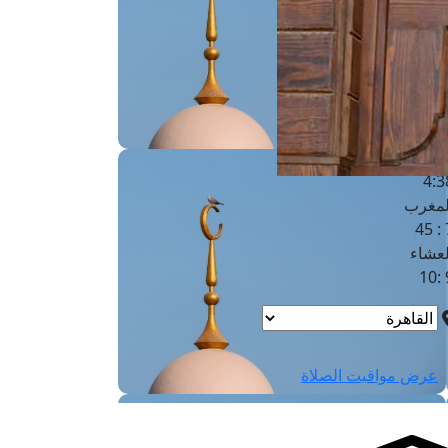
لفجر
4
لشروق
6
لظهر
1
لعصر
4:3
لمغرب
7 
لعشاء
9
عرض مواقيت الصلاة