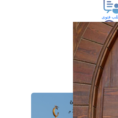
ب فتوى
تعلام عن فتوى
ز موعد
فتوى الهاتفية
َواقِيتُ الصَّـــلاة
اهرة · 06 أغسطس 2026 م