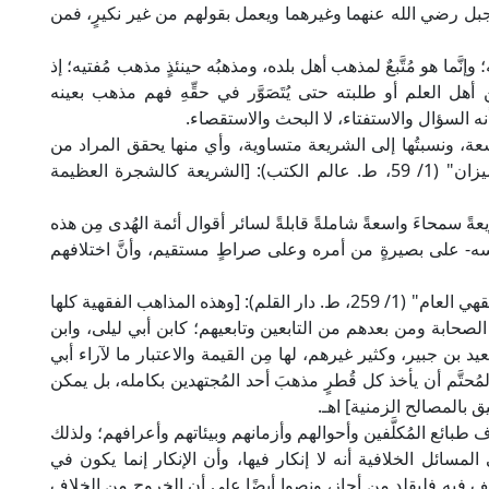
 جبل رضي الله عنهما وغيرهما ويعمل بقولهم من غير نكيرٍ، فمن
؛ وإنَّما هو مُتَّبعٌ لمذهب أهل بلده، ومذهبُه حينئذٍ مذهب مُفتيه؛ إذ
 من أهل العلم أو طلبته حتى يُتَصَوَّر في حقِّهِ فهم مذهب بعينه
نه السؤال والاستفتاء، لا البحث والاستقصاء.
عة، ونسبتُها إلى الشريعة متساوية، وأي منها يحقق المراد من
المُكلَّف؛ قال الإمام عبد الوهاب الشعراني في "الميزان" (1/ 59، ط. عالم الكتب): [الشريعة كالشجرة العظيمة
رة جاءت شريعةً سمحاءَ واسعةً شاملةً قابلةً لسائر أقوال أئمة الهُدى مِن هذه
في نفسه- على بصيرةٍ من أمره وعلى صراطٍ مستقيم، وأنَّ اختلافهم
وقال العلَّامة الفقيه مصطفى الزرقا في "المدخل الفقهي العام" (1/ 259، ط. دار القلم): [وهذه المذاهب الفقهية كلها
الصحابة ومن بعدهم من التابعين وتابعيهم؛ كابن أبي ليلى، وابن
 جبير، وكثير غيرهم، لها مِن القيمة والاعتبار ما لآراء أبي
تَّم أن يأخذ كل قُطرٍ مذهبَ أحد المُجتهدين بكامله، بل يمكن
 بالمصالح الزمنية] اهـ.
ائع المُكلَّفين وأحوالهم وأزمانهم وبيئاتهم وأعرافهم؛ ولذلك
مسائل الخلافية أنه لا إنكار فيها، وأن الإنكار إنما يكون في
َف فيه فليقلد من أجاز، ونصوا أيضًا على أن الخروج من الخلاف