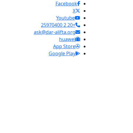
Facebook
X
Youtube
+20 2 25970400
ask@dar-alifta.org
huawei
App Store
Google Play