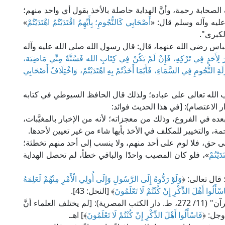
 الصحابة رحمة، وأنَّ الهداية حاصلة بالأخذ بقول أي واحد منهم؛
عليه وآله وسلم قال: «
أَصْحَابِي كَالنُّجُومِ؛ بِأَيِّهِمُ اقْتَدَيْتُمُ اهْتَدَيْتُمْ
»
لكبرى".
س رضي الله عنهما، قال: قال رسول الله صلى الله عليه وآله
رَ لِأَحَدٍ فِي تَرْكِهِ، فَإِنْ لَمْ يَكُنْ فِي كِتَابِ الله فَسُنَّةٌ مِنِّي مَاضِيَة،
ةِ النُّجُومِ فِي السَّمَاءِ، فَأَيّمَا أَخَذْتُمْ بِهِ اهْتَدَيْتُمْ، وَاخْتِلَافُ أَصْحَابِي
ب الله تعالى على عباده؛ ولذلك قال الحافظ السيوطي في كتابه
ه في الفروع، وذلك من معجزاته؛ لأنه من الإخبار بالمغيَّبات،
ة، والتخيير للمكلف في الأخذ بأيها شاء من غير تعيين لأحدها.
ى حق، فلا لوم على أحد منهم، ولا ينسب إلى أحد منهم تخطئة؛
دَيْتُمْ
»، فلو كان المصيب واحدًا والباقي خطأ، لم تحصل الهداية
 قال تعالى: ﴿
وَلَوْ رَدُّوهُ إِلَى الرَّسُولِ وَإِلَى أُولِي الْأَمْرِ مِنْهُمْ لَعَلِمَهُ
سْأَلُوا أَهْلَ الذِّكْرِ إِنْ كُنْتُمْ لَا تَعْلَمُونَ
﴾ [النحل: 43].
قال الإمام القرطبي في تفسيره "الجامع لأحكام القرآن" (11/ 272، ط. دار الكتب المصرية): [لم يختلف العلماء أنَّ
 وجل: ﴿
فَاسْأَلُوا أَهْلَ الذِّكْرِ إِنْ كُنْتُمْ لَا تَعْلَمُونَ
﴾] اهـ.