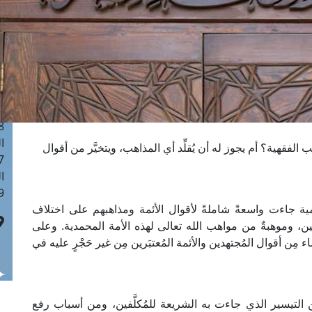
ا
 :40
ا
 :17
ا
 : 1
ا
8
ا
 الفقهية؟ أم يجوز له أن يُقلِّد أي المذاهب، ويتخيَّر من أقوال
: 45
ا
 :10
ة جاءت واسعةً شاملةً لأقوال الأئمة ومذاهبهم على اختلاف
ين، وموهبةٌ من مواهب الله تعالى لهذه الأمة المحمدية. وعلى
 مِن أقوال المُجتهدين والأئمة المُعتبَرين مِن غير حَجْرٍ عليه في
التيسير الذي جاءت به الشريعة للمُكلَّفين، ومن أسباب رفع