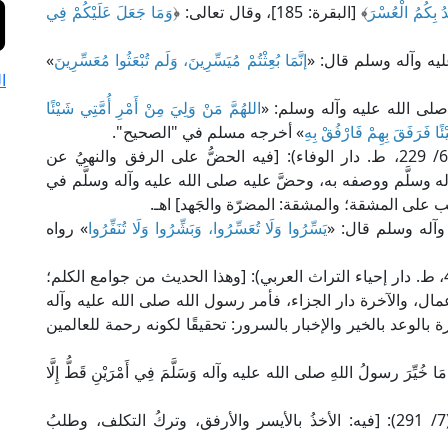
دُ بِكُمُ الْعُسْرَ
﴾ [البقرة: 185]، وقال تعالى: ﴿
وَمَا جَعَلَ عَلَيْكُمْ فِي
ليه وآله وسلم قال: «
إنَّمَا بُعِثْتُمْ مُيَسِّرِينَ، وَلَم تُبْعَثُوا مُعَسِّرِينَ
»
ا
لى الله عليه وآله وسلم: «
اللهُمَّ مَنْ وَلِيَ مِنْ أَمْرِ أُمَّتِي شَيْئًا
ًا فَرَفَقَ بِهِمْ فَارْفُقْ بِهِ
» أخرجه مسلم في "الصحيح".
قال القاضي عياض المالكي في "إكمال المُعلم" (6/ 229، ط. دار الوفاء): [فيه الحضُّ على الرفق والنهيُ عن
له وسلَّم ووصفه به، وحضَّ عليه صلى الله عليه وآله وسلَّم في
ب على المشقة؛ والمشقة: المضرّة والجَهد] اهـ.
وآله وسلم قال: «
يَسِّرُوا وَلَا تُعَسِّرُوا، وَبَشِّرُوا وَلَا تُنَفِّرُوا
» رواه
قال الإمام العيني الحنفي في "عمدة القاري" (2/ 47، ط. دار إحياء التراث العربي): [وهذا الحديث من جوامع الكلم؛
لأعمال، والآخرة دار الجزاء، فأمر رسول الله صلى الله عليه وآله
ة بالوعد بالخير والإخبار بالسرور: تحقيقًا لكونه رحمة للعالمين
َ رسولُ اللهِ صلى الله عليه وآله وَسَلَّمَ فِي أَمْرَيْنِ قَطُّ إِلَّا
قال القاضي عياض المالكي في "إكمال المُعلم" (7/ 291): [فيه: الأخذُ بالأيسر والأرفق، وتركُ التكلف، وطلبُ