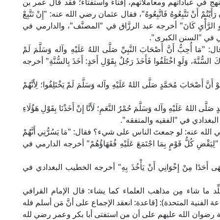
 في عباداتهم ومعاملاتهم، إفتاءً واستفتاءً؛ فقد قال عمر بن
أَيْتُمْ أَنْ تَتَّبِعُوهُ فَاتَّبِعُوهُ"، فقال عثمان رضي الله عنه: "إِنْ نَتَّبِعْ
َكَ: فَنِعْمَ ذُو الرَّأْيِ كَانَ" أخرجه عبد الرزَّاق في "المصنَّف"، والدارمي في
 في "السنن الكبرى".
ُ أَنَّ أَصْحَابَ النَّبِيِّ صَلَّى اللهُ عَلَيْهِ وآله وَسَلَّمَ لَمْ
كَ السُّنَّةَ، وَلَوِ اخْتَلَفُوا فَأَخَذَ رَجُلٌ بِقَوْلِ أَحَدٍ: أَخَذَ بِالسُّنَّةِ" أخرجه
ابَ مُحَمَّدٍ صَلَّى اللهُ عَلَيْهِ وآله وَسَلَّمَ لَمْ يَخْتَلِفُوا؛ لِأَنَّهُمْ
للهُ عَلَيْهِ وآله وَسَلَّمَ حُمْرُ النَّعَمِ؛ لَأَنَّا إِنْ أَخَذْنَا بِقَوْلِ هَؤُلَاءِ
 الخطيب البغدادي في "الفقيه والمتفقه".
له عنه: لو جمعتَ الناس على شيء؟ فقال: "مَا يَسُرُّنِي أَنَّهُمْ
قْضِ كُلُّ قَوْمٍ بِمَا اجْتَمَعَ عَلَيْهِ فُقَهَاؤُهُمْ" أخرجه الدارمي في
نْهَى أَحَدًا مِنْ إِخْوَانِي أَنْ يَأْخُذَ بِهِ" أخرجه الخطيب البغدادي في
لِّد ما شاء مِن مذاهب العلماء كما يشاء: قال الإمام القرافي
 تنقيح الفصول" (1/ 432، ط. الطباعة الفنية المتحدة): [قاعدة: انعقد الإجماع على أنَّ مَن أسلم فله
صحابة رضوان الله عليهم على أن من استفتى أبا بكر وعمر رضي لله