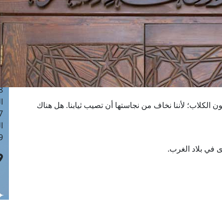
ا
 :41
ا
 :17
ا
 : 1
ا
8
ا
نون الكلاب؛ لأننا نخاف من نجاستها أن تصيب ثيابنا. هل هناك
: 44
ا
 :9
ى في بلاد الغرب.