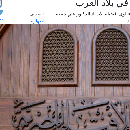
ي بلاد الغرب
تاوى:
فضيلة الأستاذ الدكتور علي جمعة
التصنيف:
طل
د
الطهارة
اس
حج
ال
م
الق