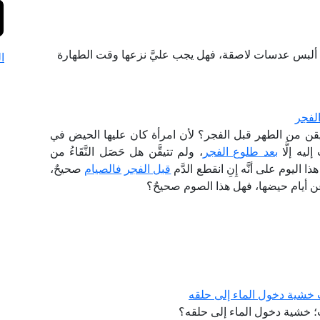
ألبس عدسات لاصقة، فهل يجب عليَّ نزعها وقت الطهارة
ا
الفجر
قن من الطهر قبل الفجر؟ لأن امرأة كان عليها الحيض في
ليه إلَّا
بعد طلوع الفجر
، ولم تتيقَّن هل حَصَل النَّقَاءُ من
ذا اليوم على أنَّه إِنِ انقطع الدَّم
قبل الفجر
فالصيام
صحيحٌ،
 عن أيام حيضها، فهل هذا الصوم صحيحٌ؟
ب خشية دخول الماء إلى حلقه
؛ خشية دخول الماء إلى حلقه؟