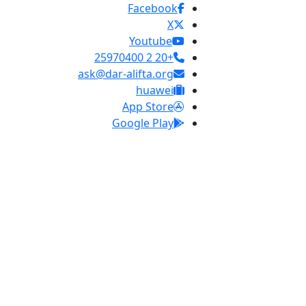
Facebook
X
Youtube
+20 2 25970400
ask@dar-alifta.org
huawei
App Store
Google Play