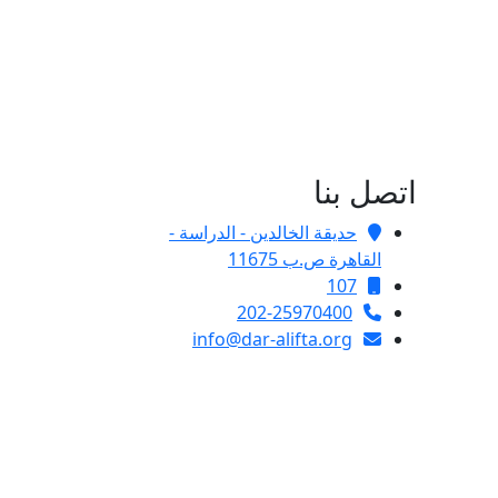
اتصل بنا
حديقة الخالدين - الدراسة -
القاهرة ص.ب 11675
107
202-25970400
info@dar-alifta.org