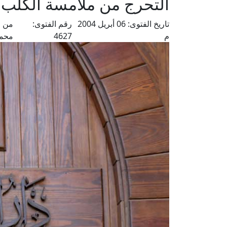
التحرج من ملامسة الكلب ف
تاريخ الفتوى:
06 أبريل 2004
رقم الفتوى:
من ف
م
4627
محم