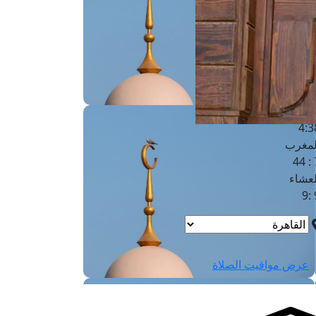
لفجر
4
لشروق
6
لظهر
1
لعصر
4:3
لمغرب
7 
لعشاء
9
عرض مواقيت الصلاة