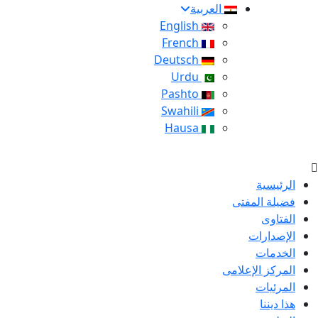
العربية
English
French
Deutsch
Urdu
Pashto
Swahili
Hausa
الرئيسية
فضيلة المفتى
الفتاوى
الإصدارات
الخدمات
المركز الإعلامى
المرئيات
هذا ديننا