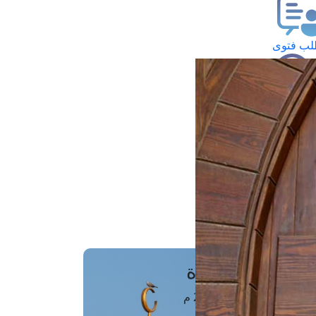
ب فتوى
تعلام عن فتوى
ز موعد
فتوى الهاتفية
َواقِيتُ الصَّـــلاة
اهرة · 07 أغسطس 2026 م