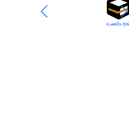
لحج والعمرة
رمضان