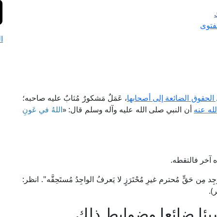
فتوى
ا
الحقوق الضائعة إلى أصحابها
، عَمَلٌ مَشكورٌ مُثابٌ عليه صاحبه؛
له عنه
أن النبي صلى الله عليه وآله وسلم قال: «
اللهُ في عَونِ
ه آخر فالتقطه.
ن حَقٍّ مُحترم غيرِ مُحْتَرَزٍ لا يَعرفُ الواجِدُ مُستَحِقَّه". انظر:
يئا ضائعا وضوابط ذلك