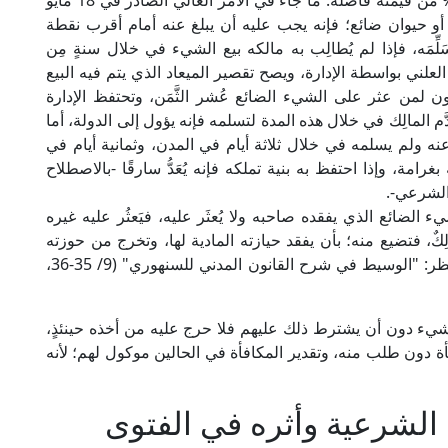
وأما الشائع بين الناس مِن أن مَن وَجَد شيئًا فله 10% من قيمته فأصله: ما جاء في الأمر العالي الصادر في 18 مايو
يء أو حيوان ضائع؛ فإنه يجب عليه أن يبلغ عنه أمام أقرب نقطة
َلِّمَه، فإذا لم يُطالِب به مالكه بيع الشيء في خلال سنةٍ مِن
لعلني بواسطة الإدارة، ويصح تقصير الميعاد الذي يتم فيه البيع
 لمن عثر على الشيء الضائع عُشر الثَّمَن، وتحتفظ الإدارة
َّم المالِك في خلال هذه المدة لتسلمه فإنه يؤول إلى الدولة، أما
عنه ولم يسلمه في خلال ثلاثة أيام في المدن، وثمانية أيام في
بغرامة، وإذا احتفظ به بنية تملكه فإنه يُعَدُّ سارقًا -بالاصطلاح
الشرعي-.
ء الضائع الذي يفقده صاحبه ولا يُعثَر عليه، فيَعثُر عليه غيره
ِكٌ، فتضيع منه؛ بأن يفقد حيازته المادية لها، وتخرج من حوزته
تمامًا، وتنتفي سيطرته عليها، مع ثبوت ملكيته لها. انظر: "الوسيط في شرح القانون المدني للسنهوري" (9/ 35-36،
يء دون أن يشترط ذلك عليهم فلا حرج عليه من أخذه حينئذٍ،
أة دون طلب منه، وتقدير المكافأة في الحالين موكول لهم؛ لأنه
الشرعية وأثره في الفتوى