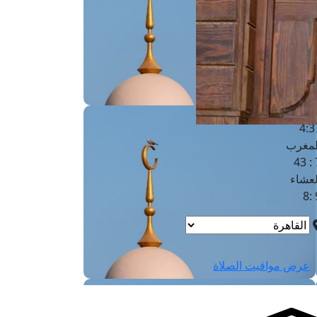
لفجر
4
لشروق
6
لظهر
1
لعصر
4:3
لمغرب
7 
لعشاء
9
عرض مواقيت الصلاة