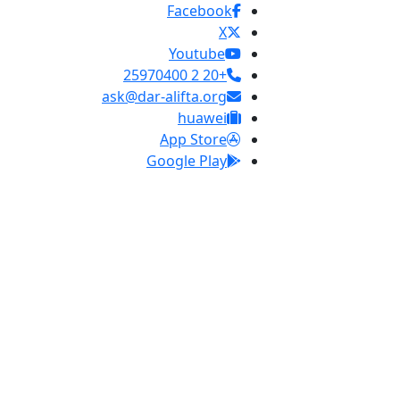
Facebook
X
Youtube
+20 2 25970400
ask@dar-alifta.org
huawei
App Store
Google Play