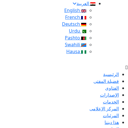
العربية
English
French
Deutsch
Urdu
Pashto
Swahili
Hausa
الرئيسية
فضيلة المفتى
الفتاوى
الإصدارات
الخدمات
المركز الإعلامى
المرئيات
هذا ديننا