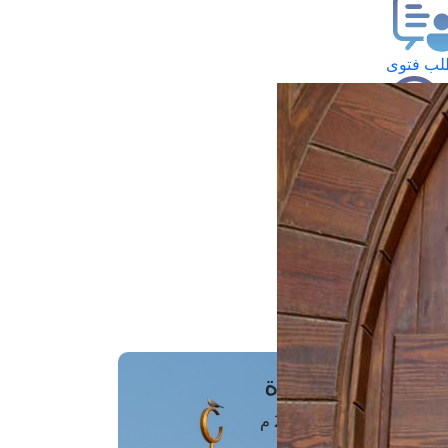
ب فتوى
تعلام عن فتوى
ز موعد
فتوى الهاتفية
َواقِيتُ الصَّـــلاة
اهرة · 08 أغسطس 2026 م