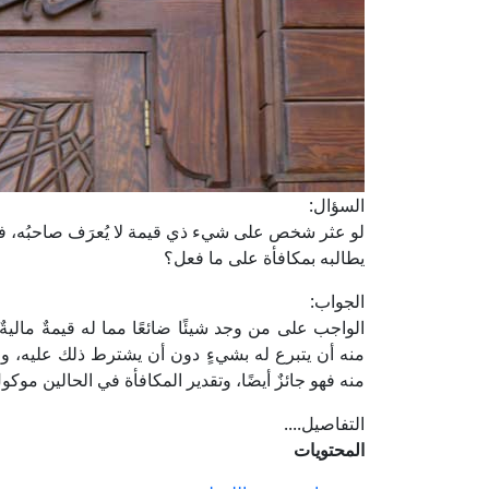
السؤال:
لو عثر شخص على شيء ذي قيمة لا يُعرَف صاحبُه، ف
يطالبه بمكافأة على ما فعل؟
الجواب:
الواجب على من وجد شيئًا ضائعًا مما له قيمةٌ مالي
منه أن يتبرع له بشيءٍ دون أن يشترط ذلك عليه، ول
منه فهو جائزٌ أيضًا، وتقدير المكافأة في الحالين مو
التفاصيل....
المحتويات