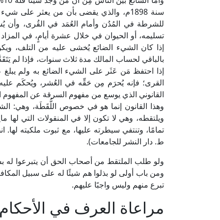
سنة 1898م، والذي يقضى بأن من يعثر على ش
للشرطة في المُدُن وأمام العُمَد في القُرى، وأن يُس
تسليمه، أو الحيوان في خلال عشرة أيامٍ، في المزاد ا
إذا كان الشيء الضائع يُخشى عليه من التلف، ويكون
بالباقي لحساب المالك مدة ثلاث سنوات، فإذا لم يَتَقَد
إذا احتفظ مَن عَثَر على الشيء الضائع به ولم يبلغ 
القرى؛ فإنه يُحرَم مِن حَقِّه في العُشر، ويُحكَم عليه 
القانوني الذي يوسع من مفهوم السرقة عن المفهوم 
وهذا القانون إنما هو في خصوص اللُّقَطَة، وهي: الشي
ويلتقطه، وهي لا تكون إلا في المنقولات التي لها مال
ط. دار النشر للجامعات).
ولو طلب الملتقط من أصحاب الحق أن يتبرعوا له بش
ومن باب أولى لو بذلوا هم شيئًا له على سبيل المكاف
تبرع منهم وليس واجبًا عليهم.
مراعاة العرف في الأحكام 