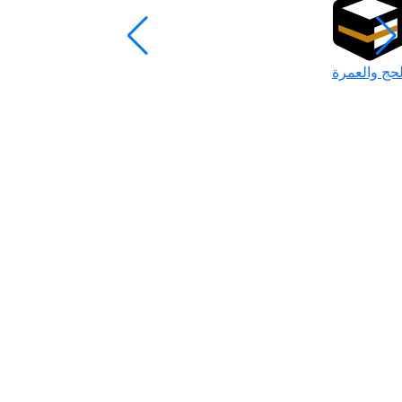
لحج والعمرة
رمضان