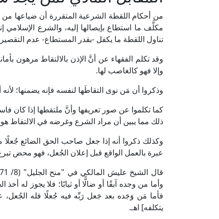
من أحكام اللقطة الشرعية المتقررة أن ضياعها من ص
مكلَّف ما استطاع بإيصالها إليه، والشرع الإسلامي إ
تناول اللقطة ما يكفل -بقدر المستطاع- عدم التقصير
وقد تكلم الفقهاء عن أنَّ الإذن بالالتقاط مرهون بأما
وإلا فهو كالغاصب لها.
وذكروا أن مَن نوى التقاطَها لنفسه فإنه يضمنها؛ لأنه
كما تكلموا عن صور تعريفها وأنَّ ملتقطها إذا كان فاسق
ذلك مما يبين أن مراد الشرع وغرضه في الالتقاط هو
وكذلك ذكروا أنه إذا جعل صاحب الحق الضائع جُعلًا مع
عبرة بالعمل الواقع قبل إعلان الجُعل، فهو محض تبرع
وأما من وجده آبقًا أو ضالًّا أو ثيابًا؛ فلا يجوز له أ
فأما مَن وَجَده بعد جَعل رَبِّه فيه جُعلًا فله الجُ
يتكلفه] اهـ.