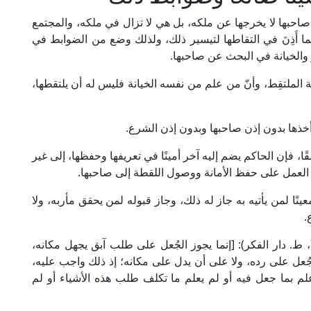
احبها لا يخرجها عن ملكه، بل هي لا تزال في ملكه، والمجتمع
نما أَذِنَ في التقاطها لتيسير ذلك، ولذلك وضع من الضوابط في
 والخيانة في البحث عن صاحبها.
نة الملتقِط، وأنّ من علم من نفسه الخيانة فليس له أن يلتقطها،
 أخذها بدون إذن صاحبها وبدون إذن الشرع.
ًا، فإن الحاكم يضم إليه آخر أمينًا في تعريفها وحفظها، إلى غير
 العمل على حفظ الأمانة ووصول اللقطة إلى صاحبها.
ينًا لمن يأتيه به جاز له ذلك، وجاز قبوله لمن يحقق مأربه، ولا
.
قال الشيخ عليش المالكي في "منح الجليل" (8/ 71، ط. دار الفكر): [إنما يجوز الجُعل على طلب آبق يجهل مكانه،
خذ الجُعل على رده، ولا على أن يدل على مكانه؛ إذ ذلك واجب عليه،
عل، علم بما جعل فيه أو لم يعلم ما تكلف طلب هذه الأشياء أو لم