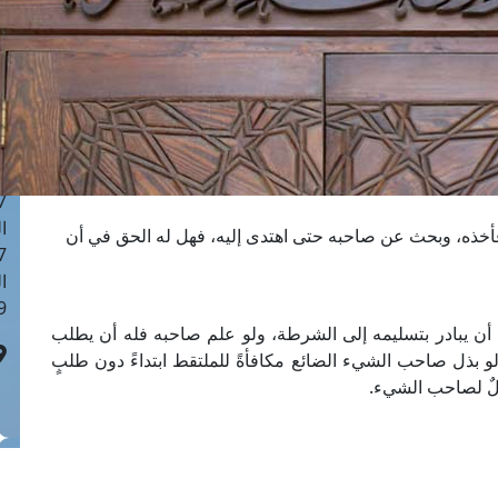
ا
 :42
ا
 :18
ا
 : 1
ا
7
ا
أخذه، وبحث عن صاحبه حتى اهتدى إليه، فهل له الحق في أن
: 43
ا
 :8
ةٌ أن يبادر بتسليمه إلى الشرطة، ولو علم صاحبه فله أن يطلب
و بذل صاحب الشيء الضائع مكافأةً للملتقط ابتداءً دون طلبٍ
كولٌ لصاحب الشيء.