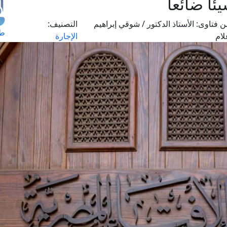
ئا ضائعا
ن فتاوى:
الأستاذ الدكتور / شوقي إبراهيم
التصنيف:
طل
لام
الإجارة
اس
حج
ال
م
الق