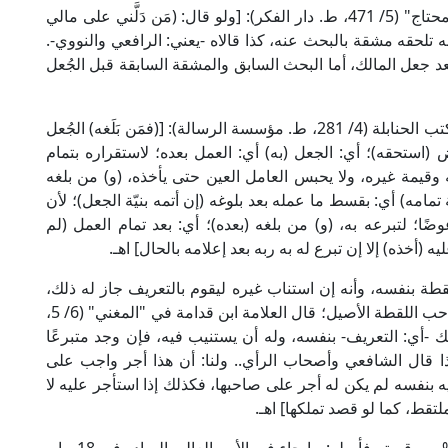
وقال العلامة الشَّمس الرمليّ الشافعي في "نهاية المحتاج" (5/ 471، ط. دار الفكر): [ولو قال: (مَن دَلَّني على مالي
أنه تلحقه مشقة بالبحث عنه، كذا قالاه -يعني: الرافعي والنووي-.
عد جعل المالك، أما البحث السابق والمشقة السابقة قبل الجُعل
وقال الشيخ البُهوتي في "شرح منتهى الإرادات" من كتب الحنابلة (4/ 281، ط. مؤسسة الرسالة): [(فمَن بَلَغه) الجُعل
 (استحقه)؛ أي: الجعل (به) أي: العمل بعده؛ لاستقراره بتمام
وقيمة غيره، ولا يحبس العامل العين حتى يأخذه، (و) من بلغه
 تمامه) أي: بقسط ما عمله بعد بلوغه (إن أتمه بنيّة الجعل)؛ لأن
ا؛ لتبرعه به، (و) من بلغه (بعده)؛ أي: بعد تمام العمل (لم
ه (أخذه) إلا إن تبرع له به ربه بعد إعلامه بالحال] اهـ.
طة بنفسه، وأنه إن استناب غيره ليقوم بالتعريف جاز له ذلك،
ولكن أجرة الوكيل حينئذٍ تقع على الملتقط لا على صاحب اللقطة الأصيل؛ قال العلامة ابن قدامة في "المغني" (6/ 5،
لك -أي: التعريف- بنفسه، وله أن يستنيب فيه، فإن وجد متبرعًا
هذا قال الشافعي وأصحاب الرأي.. ولنا: أن هذا أجر واجب على
يه بنفسه لم يكن له أجر على صاحبها، فكذلك إذا استأجر عليه لا
تقط، كما لو قصد تملكها] اهـ.