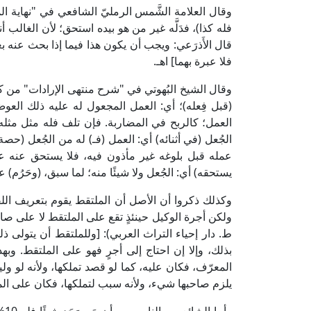
فله كذا)، فدَلَّه غير من هو بيده استحق؛ لأن الغالب 
قال الأَذرَعي: ويجب أن يكون هذا فيما إذا بحث عنه ب
فلا عبرة بهما] اهـ.
(قبل فِعله)؛ أي: العمل المجعول له عليه ذلك العوض
العمل؛ كالربح في المضاربة. فإن تلف فله مثل مثله 
الجُعل (في أثنائه) أي: العمل (فـ) له من الجُعل (حصة
عمله قبل بلوغه غير مأذون فيه، فلا يستحق عنه عوضً
يستحقه) أي: الجُعل ولا شيئًا منه؛ لما سبق، (وحَرُم) علي
وكذلك ذكروا أن الأصل أن الملتقط يقوم بتعريف اللق
ط. دار إحياء التراث العربي): [وللملتقط أن يتولى ذ
بذلك، وإلا إن احتاج إلى أجرٍ فهو على الملتقط. وب
المعرّف، فكان عليه، كما لو قصد تملكها، ولأنه لو ول
يلزم صاحبها شيء، ولأنه سبب لتملكها، فكان على المل