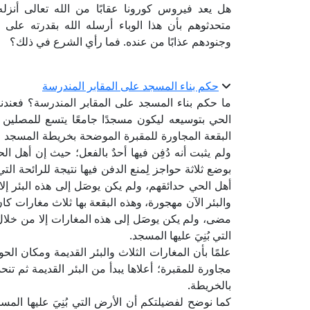
هل يعد فيروس كورونا عقابًا من الله تعالى أنزل
متحدثوهم بأن هذا الوباء أرسله الله بقدرته على 
وجنودهم عذابًا من عنده. فما رأي الشرع في ذلك؟
حكم بناء المسجد على المقابر المندرسة
ما حكم بناء المسجد على المقابر المندرسة؟ فعندن
الحي بتوسيعه ليكون مسجدًا جامعًا يتسع للمصلين 
البقعة المجاورة للمقبرة الموضحة بخريطة المسجد ا
ولم يثبت أنه دُفِن فيها أحدٌ بالفعل؛ حيث إن أهل 
بوضع ثلاثة حواجز لِمنع الدفن فيها نتيجة للرائحة ال
أهل الحي حدائقهم، ولم يكن يوصَل إلى هذه البئر إلا م
والبئر الآن مهجورة، وهذه البقعة بها ثلاث مغارات كان
مضى، ولم يكن يوصَل إلى هذه المغارات إلا من خلال
التي بُنِيَ عليها المسجد.
علمًا بأن المغارات الثلاث والبئر القديمة ومكان الح
مجاورة للمقبرة؛ أعلاها يبدأ من البئر القديمة ثم 
بالخريطة.
كما نوضح لفضيلتكم أن الأرض التي بُنِيَ عليها الم