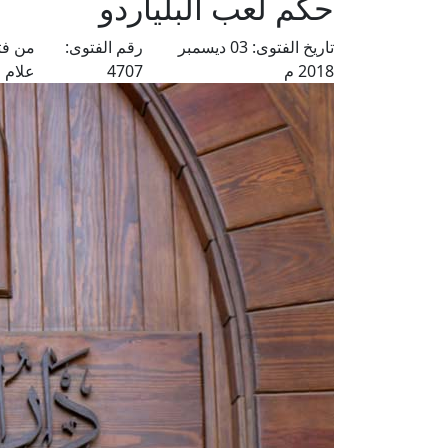
حكم لعب البلياردو
تاريخ الفتوى:
03 ديسمبر
رقم الفتوى:
من فت
2018 م
4707
علام