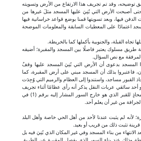
ق توضيحه، وقد تم تجريف هذا الارتفاع من الأرض وتسويته
ل حتى أصبحت الأرض التي بُنِيَ عليها المسجد مثلَ غيرها من
دفن فيها، وبعد تسويتها قمنا بوضع قواعد خراسانية فيها
لمسجد اعتمادًا على المعطيات السابقة والمعلومات الموضحة
ا تجاه القبلة، والجنوبية بأكملها كما بالخريطة.
يئة طريق مسلوك يعتبر فاصلًا بين المسجد والمقبرة؛ أضيقه
المرفقة مع نص السؤال.
 المسجد بدعوى أن الأرض التي بُنِيَ المسجد عليها وقفٌ
، فاعتبروا بذلك أن المسجد مبني على أرض المقبرة، كما
ذ القبور مساجد، واستندوا إلى العظام والرميم التي وُجِدَت
أو أحد سائقي عربات النقل يذكر أنه رأى عظامًا أثناء تجريف
الأرض، وأبدوا احتمالًا بوجود قبر آخر بداخل السور محاذٍ للقبر الذي هو خارج السور المشار إليه برقم (1) في
جرافة من غير أن يعلم أحد.
ة؛ لأنه لم يثبت عندنا لأحد من أهل الحي خاصة وأهل البلد
رينة تثبت ذلك من قريب أو بعيد.
د الانتهاء من بناء المسجد وفي غير المكان الذي بُنِيَ فيه بل
طة وذلك عند بناء السور الذي يفصل المقبرة عن الطريق