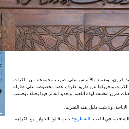
ا
 :40
ا
 :17
ا
 : 1
ا
8
ا
: 45
ا
يعرفها الناس منذ قرون، وتعتمد بالأساس على ضرب مجموعة من الكرات
 :10
ه الكرات وتحريكها عن طريق طرف عصا مخصوصة على طاولة
هناك طرق مختلفة لهذه اللعبة، وتحديد الفائز فيها يختلف بحسب
لإباحة، ولا يثبت دليل يفيد التحريم.
لشافعية في اللعب ب
الشطرنج
؛ حيث قالوا بالجواز -مع الكراهة-