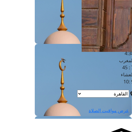
لفجر
4
لشروق
6
لظهر
1
لعصر
4:3
لمغرب
7 
لعشاء
9
عرض مواقيت الصلاة