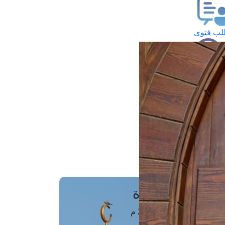
ب فتوى
تعلام عن فتوى
ز موعد
فتوى الهاتفية
َواقِيتُ الصَّـــلاة
اهرة · 06 أغسطس 2026 م