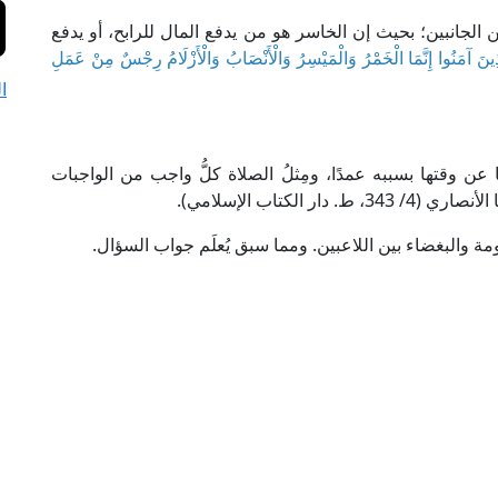
 من الجانبين؛ بحيث إن الخاسر هو من يدفع المال للرابح، أو يدفع
الَّذِينَ آمَنُوا إِنَّمَا الْخَمْرُ وَالْمَيْسِرُ وَالْأَنْصَابُ وَالْأَزْلَامُ رِجْسٌ مِنْ عَمَلِ
ا
ها عن وقتها بسببه عمدًا، ومِثلُ الصلاة كلُّ واجب من الواجبات
لكتاب الإسلامي).
لخصومة والبغضاء بين اللاعبين. ومما سبق يُعلَم جواب السؤال.