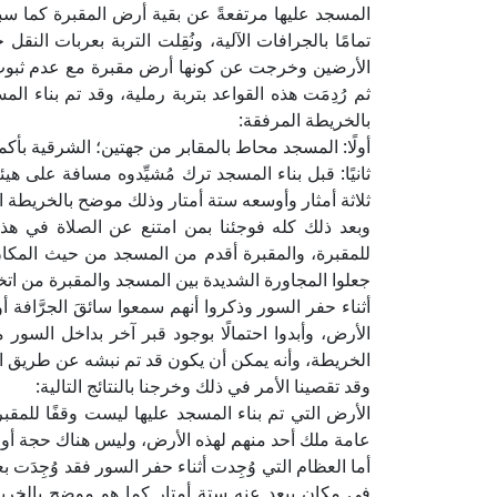
المسجد عليها مرتفعةً عن بقية أرض المقبرة كما سب
تمامًا بالجرافات الآلية، ونُقِلت التربة بعربات النق
الأرضين وخرجت عن كونها أرض مقبرة مع عدم ثبوت ال
ثم رُدِمَت هذه القواعد بتربة رملية، وقد تم بناء ا
بالخريطة المرفقة:
أولًا: المسجد محاط بالمقابر من جهتين؛ الشرقية بأكمله
ثانيًا: قبل بناء المسجد ترك مُشيِّدوه مسافة على ه
ثلاثة أمثار وأوسعه ستة أمتار وذلك موضح بالخريطة 
وبعد ذلك كله فوجئنا بمن امتنع عن الصلاة في هذا
للمقبرة، والمقبرة أقدم من المسجد من حيث المكان
جعلوا المجاورة الشديدة بين المسجد والمقبرة من اتخا
أثناء حفر السور وذكروا أنهم سمعوا سائقَ الجرَّافة 
الخريطة، وأنه يمكن أن يكون قد تم نبشه عن طريق ال
وقد تقصينا الأمر في ذلك وخرجنا بالنتائج التالية:
الأرض التي تم بناء المسجد عليها ليست وقفًا للمقبر
عامة ملك أحد منهم لهذه الأرض، وليس هناك حجة أو ق
أما العظام التي وُجِدت أثناء حفر السور فقد وُجِدَت بع
في مكان يبعد عنه ستة أمتار كما هو موضح بالخري