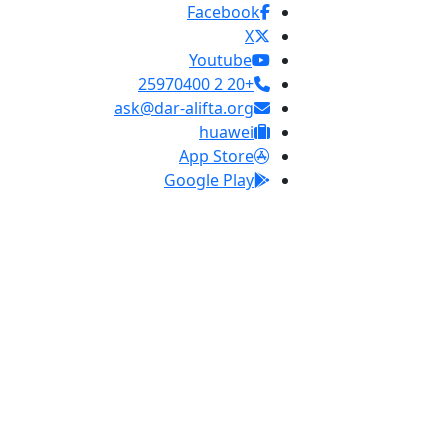
Facebook
X
Youtube
+20 2 25970400
ask@dar-alifta.org
huawei
App Store
Google Play