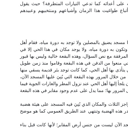
ه على أعدائه كما تدعي التيارات المتطرفة؟ حيث يقول
أتباع طواغيت هذا الزمان وأشياعهم ومنتخبيهم وعبيدهم
ا مسجد يضيق بالمصلين ولا توجد به دورة مياه، فقام أهل
وتكون به دورة مياه، ولا يوجد مكان في هذا الحي إلا في
لمرفقة مع نص السؤال، وهذه البقعة خالية وليس بها قبور
الحي منعوا من الدفن في هذه البقعة وقاموا منذ زمن طويل
تي يتأذى بها أهل الحي، كما كانت توجد بئر قديمة يسقي منها
ن خلال المرور بهذه البقعة التي بُنِيَ عليها المسجد الآن،
 يلجأ إليها أهل الحي عند نزول المطر والغارات الجوية فيما
 المرور بها؛ مما يدل على عدم وجود مقابر في هذه البقعة
واجز الثلاث والمكان الذي بُنِيَ فيه المسجد على هيئة هضبة
تنحدر هذه الهضبة وتنتهي عند الطريق العمومي كما هو موضح
سجد الآن ليست من جنس أرض المقابر؛ لأنها كانت قبل بناء