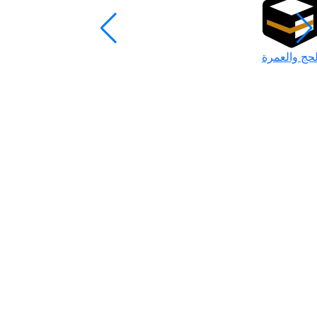
لحج والعمرة
رمضان