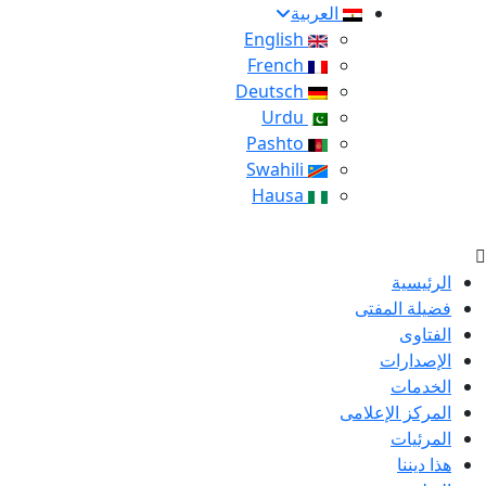
العربية
English
French
Deutsch
Urdu
Pashto
Swahili
Hausa
الرئيسية
فضيلة المفتى
الفتاوى
الإصدارات
الخدمات
المركز الإعلامى
المرئيات
هذا ديننا