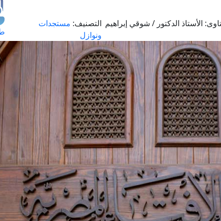
اوى:
الأستاذ الدكتور / شوقي إبراهيم
التصنيف:
مستجدات
طل
ونوازل
اس
حج
ال
م
الق