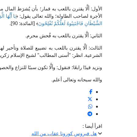
الأول: ألَّا يقترن باللعب به قمار؛ بأن يُشرَط المال
الأجرة لصاحب الطاولة؛ والله تعالى يقول: ﴿
يَا أَيُّهَا 
الشَّيْطَانِ فَاجْتَنِبُوهُ لَعَلَّكُمْ تُفْلِحُونَ
﴾ [المائدة: 90].
الثاني: ألَّا يقترن باللعب به فُحش محرم.
الثالث: ألَّا يقترن باللعب به تضييع للصلاة وتأخير ل
الشرعية. انظر: "أسنى المطالب" لشيخ الإسلام زكريا الأنصاري (4/ 343، ط. دار ا
ونزيد قيدًا رابعًا؛ فنقول: وألَّا تكون سببًا للنزاع وا
والله سبحانه وتعالى أعلم.
اقرأ أيضا :
هل فيروس كورونا عقاب من الله