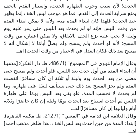
الحدث؛ لأن سبب وجوب الطهارة الحدث، واستتار القدم بالخف
يمنع سراية الحدث إلى القدم، فما هو موجب لبس الخف إنما يظهر
عند الحدث؛ فلهذا كان ابتداء المدة منه، ولأنه لا يمكن ابتداء المدة
من وقت اللبس فإنه لو لم يحدث بعد اللبس حتى يمر عليه يوم
وليلة لا يجب عليه نزع الخف بالاتفاق، ولا يمكن اعتباره من وقت
المسح؛ لأنه لو أحدث ولم يمسح ولم يصلِّ أيامًا لا إشكال أنه لا
يمسح بعد ذلك فكان العدل في الاعتبار من وقت الحدث] اهــ.
وقال الإمام النووي في "المجموع" (1/ 486، ط. دار الفكر): [مذهبنا
أن ابتداء المدة من أول حدث بعد اللبس، فلو أحدث ولم يمسح حتى
مضى من بعد الحدث يوم وليلة أو ثلاثة إن كان مسافرًا انقضت
المدة ولم يجز المسح بعد ذلك حتى يستأنف لبسًا على طهارة، وما
لم يحدث لا تحسب المدة، فلو بقي بعد اللبس يومًا على طهارة
اللبس ثم أحدث استباح بعد الحدث يومًا وليلة إن كان حاضرًا وثلاثة
أيام ولياليها إن كان مسافرًا] اهــ.
وقال العلامة ابن قدامة في "المغني" (1/ 212، ط. مكتبة القاهرة):
[ابتداء المدة من حين أحدث بعد لبس الخف، هذا ظاهر مذهب أحمد]
اهــ.