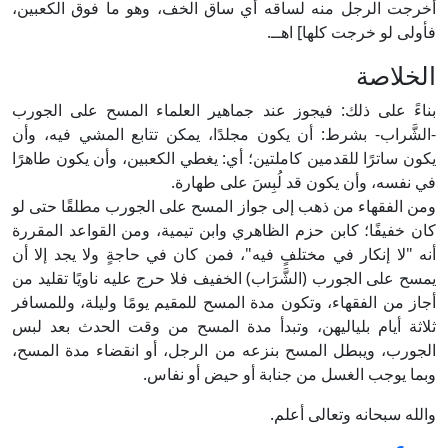
أخرجت الرجل منه لساقه أي ساق الخف، وهو ما فوق الكعبين،
فأولى لو خرجت كلها] اهــ.
الخلاصة
بناءً على ذلك: فيجوز عند جماهير العلماء المسح على الجورب
-الشَّراب- بشرط: أن يكون مجلدًا، يمكن تتابع المشي فيه، وأن
يكون ساترًا للقدمين كاملتين؛ أي: يغطي الكعبين، وأن يكون طاهرًا
في نفسه، وأن يكون قد لُبِسَ على طهارة.
ومن الفقهاء من ذهب إلى جواز المسح على الجورب مطلقًا حتى لو
كان خفيفًا؛ كابن حزم الظاهري وابن تيمية، ومن القواعد المقررة
أنه "لا إنكار في مختلفٍ فيه"، فمن كان في حاجةٍ ولا يجد إلا أن
يمسح على الجورب (الشَّرَاب) الخفيف فلا حرج عليه ناويًا تقليد من
أجاز من الفقهاء، وتكون مدة المسح للمقيم يومًا وليلة، وللمسافر
ثلاثة أيام بلياليهن، وتبدأ مدة المسح من وقت الحدث بعد لبس
الجورب، ويبطل المسح بنزعه من الرجل، أو انقضاء مدة المسح،
وبما يوجب الغسل من جنابة أو حيض أو نفاس.
والله سبحانه وتعالى أعلم.