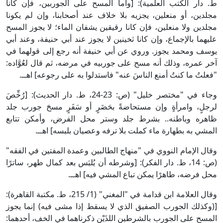
ط. دار الكتب العلمية): [وأما المسح على الجوربين، فإن كانا
مجلدين، أو منعلين، يجزيه بلا خلاف عند أصحابنا، وإن لم يكونا
مجلدين ولا منعلين، فإن كانا رقيقين يشفان الماء؛ لا يجوز المسح
عليهما بالإجماع، وإن كانا ثخينين لا يجوز عند أبي حنيفة، وعند أبي
يوسف ومحمد يجوز. وروي عن أبي حنيفة أنه رجع إلى قولهما في
آخر عمره، وذلك أنه مسح على جوربيه في مرضه، ثم قال لعُوَّاده:
"فعلتُ ما كنتُ أمنع الناسَ عنه" فاستدلوا به على رجوعه] اهــ.
وجاء في "مختصر خليل" (ص: 23-24، ط. دار الحديث): [رُخِّصَ
لرجلٍ، وامرأةٍ وإن مستحاضةً بحَضَرٍ أو سَفَرٍ مسحَ جورب جلد
ظاهره وباطنه.. بشرط جلد وستر محل الفرض، وأمكن تتابع
المشي به بطهارة ماء كملت بلا ترفه وعصيان بلبسه] اهــ.
وقال الإمام النووي في "منهاج الطالبين وعمدة المفتين في الفقه"
(ص: 14، ط. دار الفكر): [وشرطه أن يُلبَس بعد كمال طهر، ساترًا
محل فرضه، طاهرًا يمكن تباع المشي فيه] اهــ.
وقال العلامة ابن قدامة في "المغني" (1/ 215، ط. مكتبة القاهرة):
[(وكذلك الجورب الصفيق الذي لا يسقط إذا مشى فيه) إنما يجوز
المسح على الجورب بالشرطين اللذَيْن ذكرناهما في الخف، أحدهما: