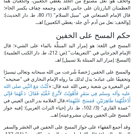
والخُفُّ هو: نعل مصنوع من الجلد يغطي الكعبين، والكعبان هما
العظمتان البارزتان على جانبي القدم، وجمعه خِفاف بكسر الخاء؛
قال الإمام الصنعاني في "سبل السلام" (1/ 80، ط. دار الحديث):
[والخف: نعل من أدم -أي جلد- يغطي الكعبين] اهــ.
حكم المسح على الخفين
المسح في اللغة: هو إمرار اليد المبتلَّة بالماء على الشيء؛ قال
الإمام الجرجاني في "التعريفات" (ص: 212، ط. دار الكتب العلمية):
[المسحُ: إمرار اليد المبتلة بلا تسييل] اهـ.
والمسح على الخفين رُخصةٌ شُرعت من الله سبحانه وتعالى تيسيرًا
وتخفيفًا على عباده؛ يدل لذلك ما رواه الإمام البخاري في "صحيحه"
عن المغيرة بن شعبة رضي الله عنه قال: «
كُنْتُ مَعَ النَّبِي صلى الله
عليه وآله وسلم فِي سَفَرٍ فَأَهْوَيْتُ لأَنْزِعَ خُفَّيْهِ فَقَالَ: دَعْهُمَا فَإِنّي
أَدْخَلْتُهُمَا طَاهِرَتَيْنِ. فَمَسَحَ عَلَيْهِمَا
».قال العلامة بدر الدين العيني في
"عمدة القاري" (3/ 102، ط. دار إحياء التراث العربي): [فيه جواز
المسح على الخفين وبيان مشروعيته] اهــ.
وقد أجمع الفقهاء على جواز المسح على الخفين في الحَضَر والسفر