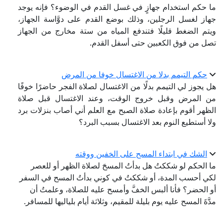
ما حكم استخدام جهازٍ في غسل القدم في الوضوء؟ فإنه يوجد
جهاز لغسل الرجلين، وذلك بوضع القدم على دوَّاسة الجهاز،
ويتم الضغط قليلًا فتندفع المياه من ستة مخارج من الجهاز
تصل من فوق الكعبين حتى أسفل القدم.
حكم التيمم بدلا من الاغتسال خوفا من المرض
هل يجوز لي التيمم بدلًا من الاغتسال لصلاة الفجر حاضرًا خوفًا
من المرض وقبل خروج الوقت، وعند الاغتسال قبل صلاة
الظهر أقوم بإعادة صلاة الصبح مع العلم أني أصاب بنزلات برد
ولا أستطيع النوم بعد الاغتسال بسبب البرد؟
الشك في ابتداء المسح على الخفين ووقته
ما الحكم لو شككتُ هل بدأتُ المسحَ لصلاة الظهر أو للعصر
لكي أحسب المدة، أو شككتُ في كوني بدأتُ المسح في السفر
أو الحضر؟ فأنا ألبس الخفَّ وأمسح عليه للصلاة، وعلمتُ أن
مدَّةَ المسح عليه يوم بليلة للمقيم، وثلاثة أيام بلياليها للمسافر.