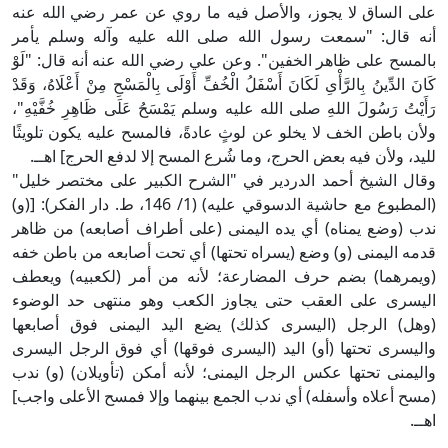
على الساق لا يجوز، والأصل فيه ما روي عن عمر رضي الله عنه
أنه قال: "سمعت رسول الله صلى الله عليه وآله وسلم يأمر
بالمسح على ظاهر الخفين". وعن علي رضي الله عنه أنه قال: "لَوْ
كَانَ الدِّينُ بِالرَّأْىِ لَكَانَ أَسْفَلُ الْخُفِّ أَوْلَى بِالْمَسْحِ مِنْ أَعْلَاهُ، وَقَدْ
رَأَيْتُ رَسُولَ اللهِ صلى الله عليه وسلم يَمْسَحُ عَلَى ظَاهِرِ خُفَّيْهِ"،
ولأن باطن الخف لا يخلو عن لوثٍ عادةً، فالمسح عليه يكون تلويثًا
لليد، ولأن فيه بعض الحرج، وما شُرع المسح إلا لدفع الحرج] اهــ.
وقال الشيخ أحمد الدردير في "الشرح الكبير على مختصر خليل"
(المطبوع مع حاشية الدسوقي عليه) (1/ 146، ط. دار الفكر): [(و)
ندب (وضع يمناه) أي يده اليمنى (على أطراف أصابعه) من ظاهر
قدمه اليمنى (و) وضع (يسراه تحتها) أي تحت أصابعه من باطن خفه
(ويمرهما) بضم حرف المضارعة؛ لأنه من أمر (لكعبيه) ويعطف
اليسرى على العقب حتى يجاوز الكعب وهو منتهى حد الوضوء
(وهل) الرجل (اليسرى كذلك) يضع اليد اليمنى فوق أصابعها
واليسرى تحتها (أو) اليد (اليسرى فوقها) أي فوق الرجل اليسرى
واليمنى تحتها عكس الرجل اليمنى؛ لأنه أمكن (تأويلان) (و) ندب
(مسح أعلاه وأسفله) أي ندب الجمع بينهما وإلا فمسح الأعلى واجب]
اهــ.