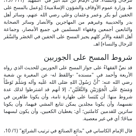
للرجال والنساء؛ قال الإمام ابن عبد البر في "التمهيد" (11/ 137،
ط. وزارة عموم الأوقاف والشؤون الإسلامية): [وعمل بالمسح على
الخفين أبو بكر وعمر وعثمان وعلي رضي الله عنهم، وسائر أهل
بدر والحديبية وغيرهم من المهاجرين والأنصار وسائر الصحابة
والتابعين أجمعين وفقهاء المسلمين في جميع الأمصار، وجماعة
أهل الفقه والأثر كلهم يجيز المسح على الخفين في الحَضَر والسَّفَر
للرجال والنساء] اهـ.
شروط المسح على الجوربين
قد نصَّ الفقهاءُ على جواز المسح على الجوربين للحديث الذي رواه
الأربعة وأحمد في "مسنده" -واللفظ له- عن المغيرة بن شعبة
رضي الله عنه: "أَنَّ رَسُولَ اللهِ صَلى الله عَلَيه وآله وَسَلَّمَ تَوَضَّأَ
وَمَسَحَ عَلَى الْجَوْرَبَيْنِ وَالنَّعْلَيْنِ"، إلا أنهم قد اشترطوا لذلك عدة
شروط منها: أن يُلبَسا على طهارة تامة، وأن يكونا طاهرين في
نفسهما، وأن يكونا مجلدين يمكن تتابع المشي فيهما، وأن يكونا
ساترين للقدمين كاملتين؛ أي: يغطيان الكعبين، وأن يكون لبسهما
مباحًا؛ أي في غير معصية.
قال الإمام الكاساني في "بدائع الصنائع في ترتيب الشرائع" (1/ 10،