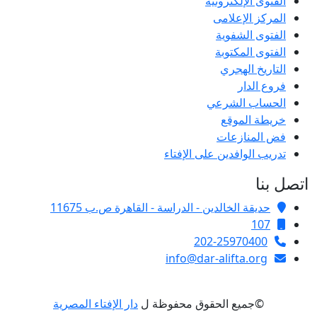
الفتوى الإلكترونية
المركز الإعلامى
الفتوى الشفوية
الفتوى المكتوبة
التاريخ الهجري
فروع الدار
الحساب الشرعي
خريطة الموقع
فض المنازعات
تدريب الوافدين على الإفتاء
اتصل بنا
حديقة الخالدين - الدراسة - القاهرة ص.ب 11675
107
202-25970400
info@dar-alifta.org
©جميع الحقوق محفوظة ل
دار الإفتاء المصرية