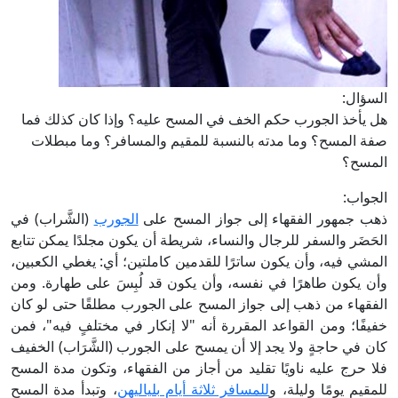
السؤال:
هل يأخذ الجورب حكم الخف في المسح عليه؟ وإذا كان كذلك فما
صفة المسح؟ وما مدته بالنسبة للمقيم والمسافر؟ وما مبطلات
المسح؟
الجواب:
ذهب جمهور الفقهاء إلى جواز المسح على
الجورب
(الشَّراب) في
الحَضَر والسفر للرجال والنساء، شريطة أن يكون مجلدًا يمكن تتابع
المشي فيه، وأن يكون ساترًا للقدمين كاملتين؛ أي: يغطي الكعبين،
وأن يكون طاهرًا في نفسه، وأن يكون قد لُبِسَ على طهارة. ومن
الفقهاء من ذهب إلى جواز المسح على الجورب مطلقًا حتى لو كان
خفيفًا؛ ومن القواعد المقررة أنه "لا إنكار في مختلفٍ فيه"، فمن
كان في حاجةٍ ولا يجد إلا أن يمسح على الجورب (الشَّرَاب) الخفيف
فلا حرج عليه ناويًا تقليد من أجاز من الفقهاء، وتكون مدة المسح
للمقيم يومًا وليلة، و
للمسافر ثلاثة أيام بلياليهن
، وتبدأ مدة المسح