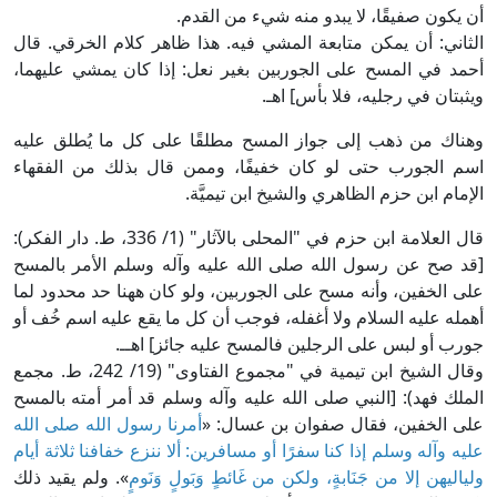
أن يكون صفيقًا، لا يبدو منه شيء من القدم.
الثاني: أن يمكن متابعة المشي فيه. هذا ظاهر كلام الخرقي. قال
أحمد في المسح على الجوربين بغير نعل: إذا كان يمشي عليهما،
ويثبتان في رجليه، فلا بأس] اهـ.
وهناك من ذهب إلى جواز المسح مطلقًا على كل ما يُطلق عليه
اسم الجورب حتى لو كان خفيفًا، وممن قال بذلك من الفقهاء
الإمام ابن حزم الظاهري والشيخ ابن تيميَّة.
قال العلامة ابن حزم في "المحلى بالآثار" (1/ 336، ط. دار الفكر):
[قد صح عن رسول الله صلى الله عليه وآله وسلم الأمر بالمسح
على الخفين، وأنه مسح على الجوربين، ولو كان ههنا حد محدود لما
أهمله عليه السلام ولا أغفله، فوجب أن كل ما يقع عليه اسم خُف أو
جورب أو لبس على الرجلين فالمسح عليه جائز] اهــ.
وقال الشيخ ابن تيمية في "مجموع الفتاوى" (19/ 242، ط. مجمع
الملك فهد): [النبي صلى الله عليه وآله وسلم قد أمر أمته بالمسح
على الخفين، فقال صفوان بن عسال: «
أمرنا رسول الله صلى الله
عليه وآله وسلم إذا كنا سفرًا أو مسافرين: ألا ننزع خفافنا ثلاثة أيام
ولياليهن إلا من جَنَابةٍ، ولكن من غَائطٍ وَبَولٍ وَنَومٍ
». ولم يقيد ذلك