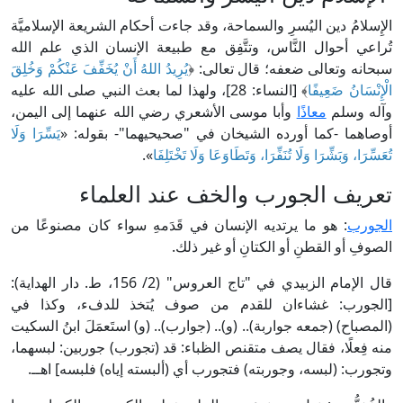
الإِسلامُ دين اليُسرِ والسماحة، وقد جاءت أحكام الشريعة الإسلاميَّة
تُراعي أحوال النَّاس، وتتَّفِق مع طبيعة الإنسان الذي علم الله
سبحانه وتعالى ضعفه؛ قال تعالى: ﴿
يُرِيدُ اللهُ أَنْ يُخَفِّفَ عَنْكُمْ وَخُلِقَ
الْإِنْسَانُ ضَعِيفًا
﴾ [النساء: 28]، ولهذا لما بعث النبي صلى الله عليه
وآله وسلم
معاذًا
وأبا موسى الأشعري رضي الله عنهما إلى اليمن،
أوصاهما -كما أورده الشيخان في "صحيحيهما"- بقوله: «
يَسِّرَا وَلَا
تُعَسِّرَا، وَبَشِّرَا وَلَا تُنَفِّرَا، وَتَطَاوَعَا وَلَا تَخْتَلِفَا
».
تعريف الجورب والخف عند العلماء
الجورب
: هو ما يرتديه الإنسان في قَدَمهِ سواء كان مصنوعًا من
الصوفِ أو القطنِ أو الكتانِ أو غير ذلك.
قال الإمام الزبيدي في "تاج العروس" (2/ 156، ط. دار الهداية):
[الجورب: غشاءان للقدم من صوف يُتخذ للدفء، وكذا في
(المصباح) (جمعه جواربة).. (و).. (جوارب).. (و) استَعمَلَ ابنُ السكيت
منه فِعلًا، فقال يصف متقنص الظباء: قد (تجورب) جوربين: لبسهما،
وتجورب: (لبسه، وجوربته) فتجورب أي (ألبسته إياه) فلبسه] اهــ.