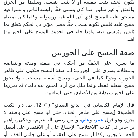
بكون الخف يثبت بنفسه أو لا يثبت بنفسه. وسليمًا من الخرق
والفتق أو غير سليم، فما كان يسمى خفًّا ولبسه الناس ومشوا فيه
مسحوا عليه المسح الذي أذن الله فيه ورسوله، وكلما كان بمعناه
مسح عليه فليس لكونه يسمى خفًّا معنى مؤثر، بل الحكم يتعلق بما
يُلبس ويُمشى فيه، ولهذا جاء في الحديث المسح على الجوربين]
اهــ.
صفة المسح على الجوربين
ما يسري على الخُفِّ من أحكام في صفته ومدته وانتقاضه
ومبطلاته يسري على الجورب؛ أما صفة المسح فتكون على ظاهر
الجورب وجوبًا كما في الخف، ومسح أسفله مستحب، ولا يجوز
مسح أسفله فقط، وإنما يبلل من أراد المسح يده بالماء ثم يمررها
على الجورب بداية من الأصابع وحتى الساقين.
قال الإمام الكاساني في "بدائع الصنائع" (1/ 12، ط. دار الكتب
العلمية): [يمسح على ظاهر الخف، حتى لو مسح على باطنه لا
يجوز، وهو قول
عمر
، و
علي
، وأنس رضي الله عنهم.. وحكى إبراهيم
بن جابر في كتاب "الاختلاف" الإجماعَ على أن الاقتصار على أسفل
الخف لا يجوز، وكذا لو مسح على العقب، أو على جانبي الخف، أو