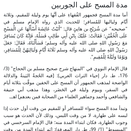
مدة المسح على الجوربين
أما مدة المسح فجمهور الفُقهاءِ على أنَّها يوم وليلة للمقيم، وثلاثة
أيَّام ولياليها للمُسافرِ؛ للحديث الذي رواه الإمام مسلم في
"صحيحه" عن شُرَيْحِ بن هانِئٍ قال: "أَتَيْتُ عَائِشَةَ أَسْأَلُهَا عَنِ الْمَسْحِ
عَلَى الْخُفَّيْنِ؛ فَقَالَتْ: عَلَيْكَ بِابْنِ أَبِي طَالِبٍ فَسَلْهُ، فَإِنَّهُ كَانَ يُسَافِرُ
مَعَ رَسُولِ اللهِ صلى الله عليه وآله وسلم؛ فَسَأَلْنَاهُ، فَقَالَ: جَعَلَ
رَسُولُ اللهِ صلى الله عليه وآله وسلم ثَلَاثَةَ أَيَّامٍ وَلَيَالِيَهُنَّ لِلْمُسَافِرِ،
وَيَوْمًا وَلَيْلَةً لِلْمُقِيمِ".
قال الإمام النووي في "المنهاج شرح صحيح مسلم بن الحجاج" (3/
176، ط. دار إحياء التراث العربي): [فيه الحُجةُ البَينةُ والدلالة
الواضحة لمذهب الجمهور أن المسح على الخفين موقَّت بثلاثة أيام
في السفر، وبيوم وليلة في الحَضَر، وهذا مذهب أبي حنيفة
والشافعي وأحمد وجماهير العلماء من الصحابة فمن بعدهم] اهــ.
وتبدأ مدة المسح سواء للمسافر أو للمقيم من وقت أول حدث إذا
لبسه على طهارة، لا من وقت اللبس، وذلك لأن الحدث هو سبب
وجوب الطهارة، فكان ابتداء المدة منه؛ قال الإمام السرخسي في
"المبسوط" (1/ 99، ط. دار المعرفة): [ثم ابتداء المدة من وقت