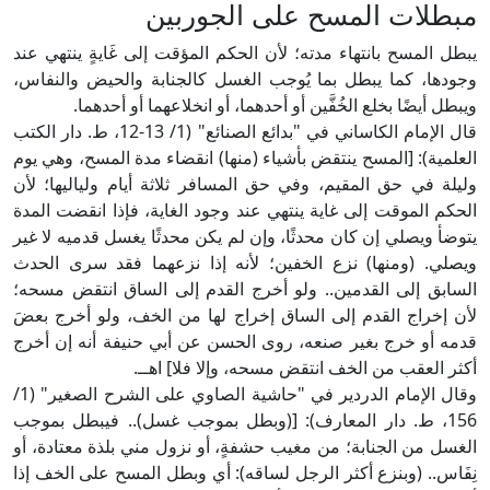
مبطلات المسح على الجوربين
يبطل المسح بانتهاء مدته؛ لأن الحكم المؤقت إلى غَايةٍ ينتهي عند
وجودها، كما يبطل بما يُوجب الغسل كالجنابة والحيض والنفاس،
ويبطل أيضًا بخلع الخُفَّين أو أحدهما، أو انخلاعهما أو أحدهما.
قال الإمام الكاساني في "بدائع الصنائع" (1/ 13-12، ط. دار الكتب
العلمية): [المسح ينتقض بأشياء (منها) انقضاء مدة المسح، وهي يوم
وليلة في حق المقيم، وفي حق المسافر ثلاثة أيام ولياليها؛ لأن
الحكم الموقت إلى غاية ينتهي عند وجود الغاية، فإذا انقضت المدة
يتوضأ ويصلي إن كان محدثًا، وإن لم يكن محدثًا يغسل قدميه لا غير
ويصلي. (ومنها) نزع الخفين؛ لأنه إذا نزعهما فقد سرى الحدث
السابق إلى القدمين.. ولو أخرج القدم إلى الساق انتقض مسحه؛
لأن إخراج القدم إلى الساق إخراج لها من الخف، ولو أخرج بعضَ
قدمه أو خرج بغير صنعه، روى الحسن عن أبي حنيفة أنه إن أخرج
أكثر العقب من الخف انتقض مسحه، وإلا فلا] اهــ.
وقال الإمام الدردير في "حاشية الصاوي على الشرح الصغير" (1/
156، ط. دار المعارف): [(وبطل بموجب غسل).. فيبطل بموجب
الغسل من الجنابة؛ من مغيب حشفةٍ، أو نزول مني بلذة معتادة، أو
نِفَاس.. (وبنزع أكثر الرجل لساقه): أي وبطل المسح على الخف إذا