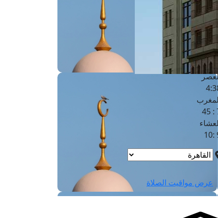
لفجر
4
لشروق
6
لظهر
1
لعصر
4:3
لمغرب
7 
لعشاء
9
عرض مواقيت الصلاة