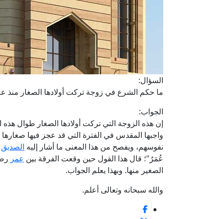
السؤال:
ما حكم الشرع في زوجة تركت أولادها الصغار منذ عام 1985م فلم ترعهم، ورفضت الحضور لاستلامهم أو رؤي
الجواب:
إن هذه الزوجة التي تركت أولادها الصغار طوال هذه ا
واجبها المقدس في الفترة التي قد عجز فيها صغارها ع
نفوسهم، ويفصح من هذا المعنى ما أشار إليه
الصديق
ر
عُمَرُ"؛ قال هذا القول حين وقعت الفرقة بين
عمر
رضي 
الصغير منها. وبهذا يعلم الجواب.
والله سبحانه وتعالى أعلم.