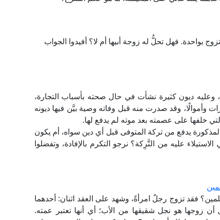
وج بواحدة. فهل تحلُّ له زوجة أبيها أم لا؟ أفيدوا الجواب
وعليه ديون كثيرة نشأت في حال صحته بأسباب التجارة،
ت وأموالًا، وقد صدرت منه قبل وفاته وصية بيَّن فيها ديونه
تي خلفها على عصمته بعد موته لم يدفع لها.
ى المذكورة يدفع من تركة المتوفى قبل أي دين سواه، أم يكون
استيلاء عليه من التَّرِكة؟ نرجو التكرم بالإفادة، وتفضلوا
مين
ين؟ فقد تزوج رجلٌ امرأةً، وشهد على العقد اثنان: أحدهما
ن زوجها هو نجل شقيقها من الأب؛ أي أنها تعتبر عمته.