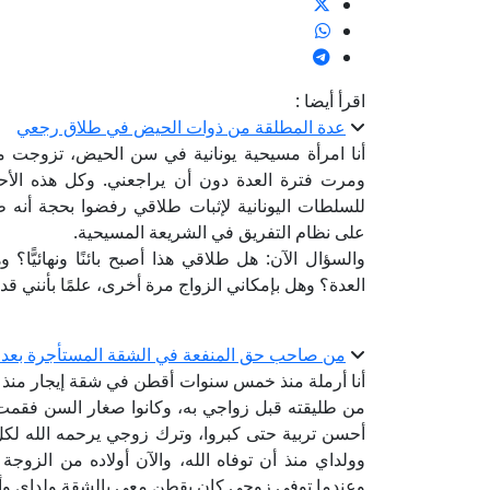
اقرأ أيضا :
عدة المطلقة من ذوات الحيض في طلاق رجعي
أنا امرأة مسيحية يونانية في سن الحيض، تزوجت م
ومرت فترة العدة دون أن يراجعني. وكل هذه الأ
للسلطات اليونانية لإثبات طلاقي رفضوا بحجة أنه 
على نظام التفريق في الشريعة المسيحية.
والسؤال الآن: هل طلاقي هذا أصبح بائنًا ونهائيّ
العدة؟ وهل بإمكاني الزواج مرة أخرى، علمًا بأنني
من صاحب حق المنفعة في الشقة المستأجرة بعد و
أنا أرملة منذ خمس سنوات أقطن في شقة إيجار منذ أن 
من طليقته قبل زواجي به، وكانوا صغار السن فقمت 
أحسن تربية حتى كبروا، وترك زوجي يرحمه الله لكل ا
وولداي منذ أن توفاه الله، والآن أولاده من الزو
وعندما توفي زوجي كان يقطن معي بالشقة ولداي وأ