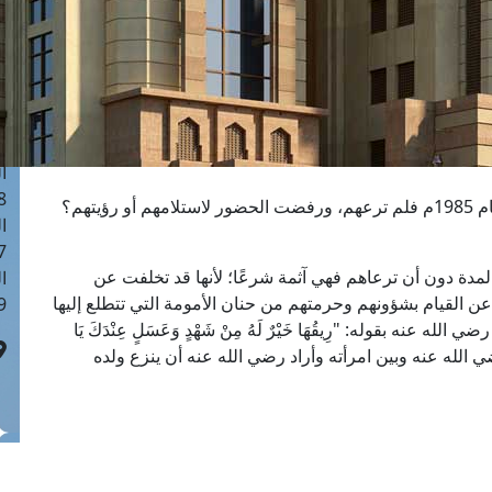
ا
 :40
ا
 :17
ا
 : 1
ا
8
تهم؟
ا
: 45
لمدة دون أن ترعاهم فهي آثمة شرعًا؛ لأنها قد تخلفت عن
ا
ن القيام بشؤونهم وحرمتهم من حنان الأمومة التي تتطلع إليها
 :10
ضي الله عنه بقوله: "رِيقُهَا خَيْرٌ لَهُ مِنْ شَهْدٍ وَعَسَلٍ عِنْدَكَ يَا
الله عنه وبين امرأته وأراد رضي الله عنه أن ينزع ولده