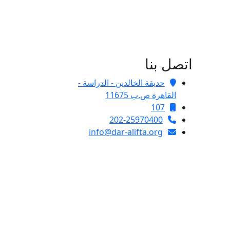
اتصل بنا
حديقة الخالدين - الدراسة -
القاهرة ص.ب 11675
107
202-25970400
info@dar-alifta.org