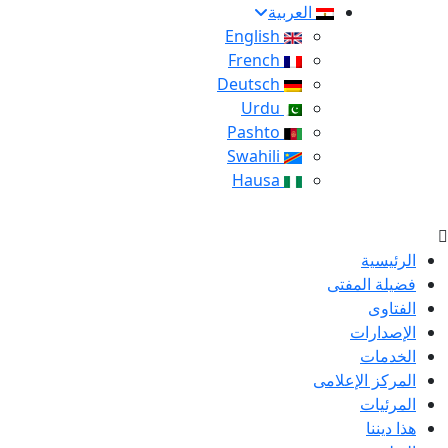
العربية
English
French
Deutsch
Urdu
Pashto
Swahili
Hausa
الرئيسية
فضيلة المفتى
الفتاوى
الإصدارات
الخدمات
المركز الإعلامى
المرئيات
هذا ديننا