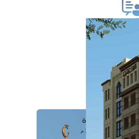
ب فتوى
تعلام عن فتوى
ز موعد
فتوى الهاتفية
َواقِيتُ الصَّـــلاة
اهرة · 06 أغسطس 2026 م