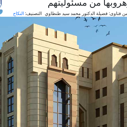
وهروبها من مسئوليتهم
ن فتاوى:
فضيلة الدكتور محمد سيد طنطاوي
التصنيف:
النكاح
طل
اس
حج
ال
م
الق