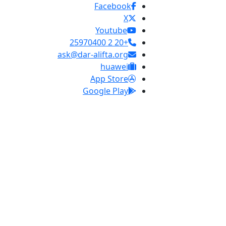
Facebook
X
Youtube
+20 2 25970400
ask@dar-alifta.org
huawei
App Store
Google Play