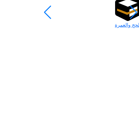
لحج والعمرة
رمضان