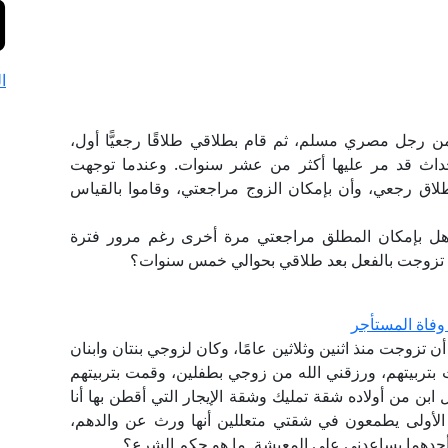
ا
ن رجل مصري مسلم، ثم قام بطلاقي طلاقًا رجعيًّا أول،
حداث قد مر عليها أكثر من عشر سنوات. وعندما توجهت
طلاق رجعي، وأن بإمكان الزوج مراجعتي، وقاموا بالقياس
ًا؟ وهل بإمكان المطلق مراجعتي مرة أخرى رغم مرور فترة
 قد تزوجت بالفعل بعد طلاقي بحوالي خمس سنوات؟
فاة المستأجر
تزوجت منذ اثنين وثلاثين عامًا، وكان لزوجي بنتان وابنان
بتربيتهم، ورزقني الله من زوجي بطفلين، وقمت بتربيتهم
بن من أولاده شقة تمليك وشقة الإيجار التي أقطن بها أنا
جة الأولى يطمعون في شقتي متعللين أنها ورث عن والدهم،
حدهما يساعدني على المعيشة. ما هو حكم الشرع؟