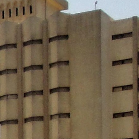
ا
 :41
ا
 :17
ا
 : 1
ا
8
ا
: 44
ا
 :9