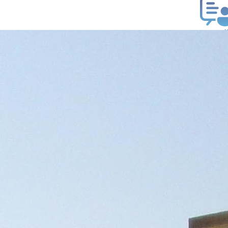
ب فتوى
تعلام عن فتوى
ز موعد
فتوى الهاتفية
َواقِيتُ الصَّـــلاة
اهرة · 07 أغسطس 2026 م