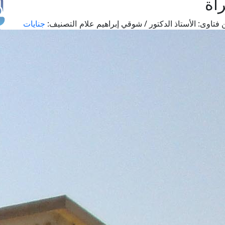
أة
 فتاوى:
الأستاذ الدكتور / شوقي إبراهيم علام
التصنيف:
جنايات
طل
اس
حج
ال
م
الق