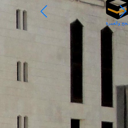
لحج والعمرة
رمضان