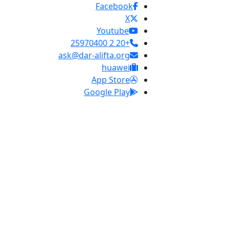
Facebook
X
Youtube
+20 2 25970400
ask@dar-alifta.org
huawei
App Store
Google Play