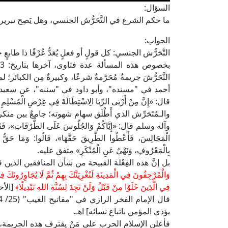
السؤال:
ما حكم الشرع في التَّحَرُّش الجنسي، وهل يَصِح تبرير ا
الجواب:
التَّحَرُّش الجنسي: كل قولٍ أو فعلٍ يُعَدُّ عُرْفًا ذا ط
التَّحَرُّشَ جريمةٌ مُحَرَّمةٌ شرعًا، وكبيرةٌ مِن الكبائ
أحمد في "مسنده"، وأبو داود في "سننه"، عن سعيد 
قال: «إِنَّ مِنْ أَرْبَى الرِّبَا الِاسْتِطَالَةَ فِي عِرْضِ الْمُسْلِمِ بِ
والـمُتَحَرِّش الذي أَطْلَق سهام شهوته؛ جامعٌ بين م
وآله وسلم قال: «إِيَّاكُمْ وَالجُلُوسَ عَلَى الطُّرُقَاتِ»، فَقَالُوا: مَا لَ
الْمَجَالِسَ، فَأَعْطُوا الطَّرِيقَ حَقَّهَا»، قَالُوا: وَمَا حَقُّ 
بِالْمَعْرُوفِ، وَنَهْيٌ عَنِ الْمُنْكَرِ» متفق عليه.
بل إنَّ هذه الفِعْلة القبيحة من شأن المنافقين الذين ق
وَالْمُرْجِفُونَ فِي الْمَدِينَةِ لَنُغْرِيَنَّكَ بِهِمْ ثُمَّ لَا يُجَاوِرُونَكَ فِي
فِي الَّذِينَ خَلَوْا مِنْ قَبْلُ وَلَنْ تَجِدَ لِسُنَّةِ اللهِ تَبْدِيلًا
﴾
[الأحزاب
يؤذي المؤمن باتباع نسائه] اهـ.
فأعلن الإسلام الحرب على مَنْ يقترف هذه الجريمة، وت