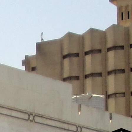
لفجر
4
لشروق
6
لظهر
1
لعصر
4:3
لمغرب
7 
لعشاء
9
عرض مواقيت الصلاة