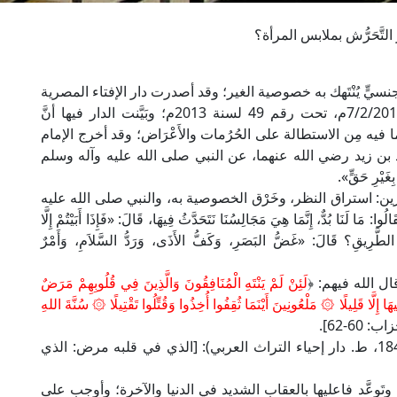
لتَّحَرُّش بملابس المرأة؟
ابعٍ جنسيٍّ يُنْتَهك به خصوصية الغير؛ وقد أصدرت دار الإفتاء المصرية
بخصوص هذه المسألة عدة فتاوى، آخرها بتاريخ: 7/2/2013م، تحت رقم 49 لسنة 2013م؛ وبَيَّنت الدار فيها أنَّ
ر؛ لما فيه مِن الاستطالة على الحُرُمات والأَعْرَاض؛ وقد أخرج الإمام
بن زيد رضي الله عنهما، عن النبي صلى الله عليه وآله وسلم
غَيْرِ حَقٍّ».
نكرين: استراق النظر، وخَرْق الخصوصية به، والنبي صلى الله عليه
نَا بُدٌّ، إِنَّمَا هِيَ مَجَالِسُنَا نَتَحَدَّثُ فِيهَا، قَالَ: «فَإِذَا أَبَيْتُمْ إِلَّا
الطَّرِيقِ؟ قَالَ: «غَضُّ البَصَرِ، وَكَفُّ الأَذَى، وَرَدُّ السَّلاَمِ، وَأَمْرٌ
ال الله فيهم: ﴿
لَئِنْ لَمْ يَنْتَهِ الْمُنَافِقُونَ وَالَّذِينَ فِي قُلُوبِهِمْ مَرَضٌ
هَا إِلَّا قَلِيلًا ۞ مَلْعُونِينَ أَيْنَمَا ثُقِفُوا أُخِذُوا وَقُتِّلُوا تَقْتِيلًا ۞ سُنَّةَ اللهِ
: 60-62].
قال الإمام الفخر الرازي في "مفاتيح الغيب" (25/ 184، ط. دار إحياء التراث العربي): [الذي في قلبه مرض: الذي
َوعَّد فاعليها بالعقاب الشديد في الدنيا والآخرة؛ وأوجب على