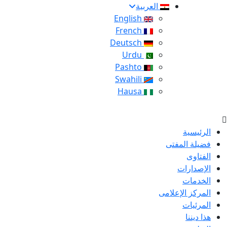
العربية
English
French
Deutsch
Urdu
Pashto
Swahili
Hausa
الرئيسية
فضيلة المفتى
الفتاوى
الإصدارات
الخدمات
المركز الإعلامى
المرئيات
هذا ديننا