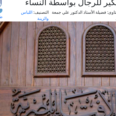
يكير للرجال بواسطة النساء
اوى:
فضيلة الأستاذ الدكتور علي جمعة
التصنيف:
اللباس
طل
والزينة
اس
حج
ال
م
الق