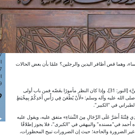
ا
 :42
ا
 :18
ا
 : 1
ا
7
ا
ساء، وهما قص أظافر اليدين والرجلين؟ علمًا بأن بعض الحالات
: 43
ا
 :8
يقول الله تعالى: ﴿وَقُلْ لِلْمُؤْمِنَاتِ يَغْضُضْنَ مِنْ أَبْصَارِهِنَّ﴾ [النور: 31]، وإذا كان النظر مأمورًا بغَضّه فمن باب أولى
 عليه وآله وسلم: «لَأَنْ يُطْعَنَ فِي رَأْسِ أَحَدِكُمْ بِمِخْيَطٍ
» رواه الطبراني في "الكبير".
تْنَةً أَضَرَّ عَلَى الرِّجَالِ مِنَ النِّسَاءِ» متفق عليه، ويقول عليه
َطْشُ» رواه أحمد في"مسنده" والبيهقي في "الكبرى"، فلا يجوز إطلاقًا
 غير الضرورة والحاجة؛ حيث إن الضرورات تبيح المحظورات،