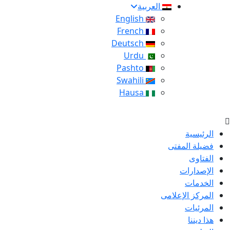
العربية
English
French
Deutsch
Urdu
Pashto
Swahili
Hausa
الرئيسية
فضيلة المفتى
الفتاوى
الإصدارات
الخدمات
المركز الإعلامى
المرئيات
هذا ديننا