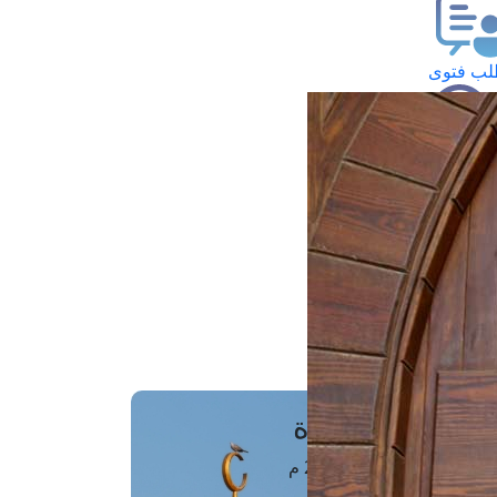
ب فتوى
تعلام عن فتوى
ز موعد
فتوى الهاتفية
َواقِيتُ الصَّـــلاة
اهرة · 08 أغسطس 2026 م