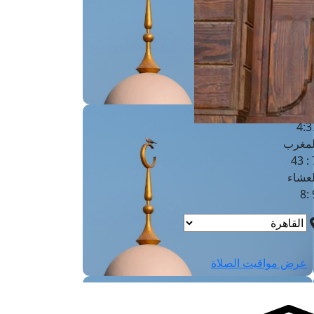
لفجر
4
لشروق
6
لظهر
1
لعصر
4:3
لمغرب
7 
لعشاء
9
عرض مواقيت الصلاة