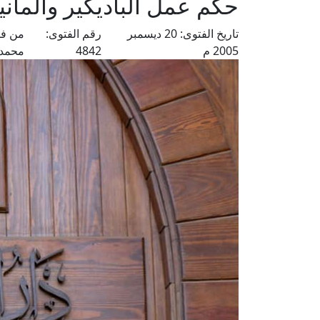
حكم عمل الباديكير والمان
تاريخ الفتوى:
20 ديسمبر
رقم الفتوى:
من فت
2005 م
4842
محمد