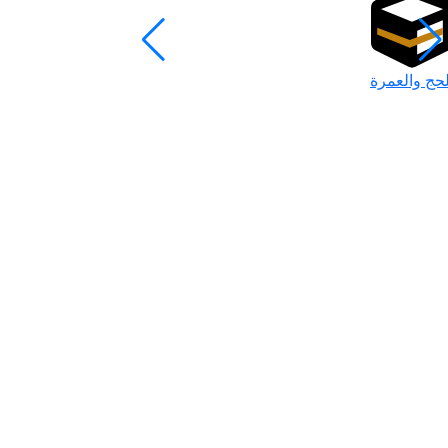
لحج والعمرة
رمضان