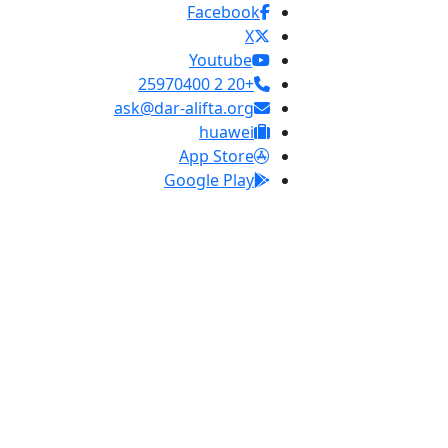
Facebook
X
Youtube
+20 2 25970400
ask@dar-alifta.org
huawei
App Store
Google Play