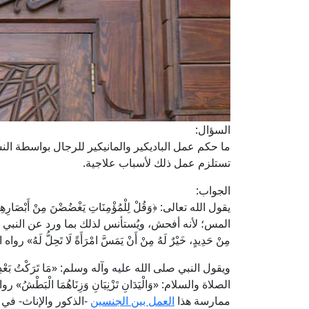
السؤال:
ما حكم عمل الباديكير والمانيكير للرجال بواسطة الن
تستلزم عمل ذلك لأسباب علاجية.
الجواب:
المس؛ لأنه أفحش، ويُستأنس لذلك بما ورد عن النبي صلى الله
مِنْ حَدِيدٍ، خَيْرٌ لَهُ مِنْ أَنْ يَمَسَّ امْرَأَةً لَا تَحِلُّ لَهُ
ويقول النبي صلى الله عليه وآله وسلم: «مَا تَرَكْتُ بَعْدِي فِ
الصلاة والسلام: «وَالْيَدَانِ تَزْنِيَانِ وَزِنَاهُمَا الْب
ممارسة هذا
العمل بين الجنسين
-الذكور والإناث- في