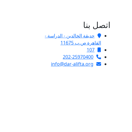
اتصل بنا
حديقة الخالدين - الدراسة -
القاهرة ص.ب 11675
107
202-25970400
info@dar-alifta.org