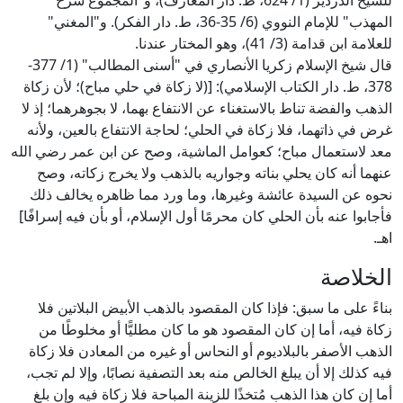
للشيخ الدردير (1/ 624، ط. دار المعارف)، و"المجموع شرح
المهذب" للإمام النووي (6/ 35-36، ط. دار الفكر). و"المغني"
للعلامة ابن قدامة (3/ 41)، وهو المختار عندنا.
قال شيخ الإسلام زكريا الأنصاري في "أسنى المطالب" (1/ 377-
378، ط. دار الكتاب الإسلامي): [(لا زكاة في حلي مباح)؛ لأن زكاة
الذهب والفضة تناط بالاستغناء عن الانتفاع بهما، لا بجوهرهما؛ إذ لا
غرض في ذاتهما، فلا زكاة في الحلي؛ لحاجة الانتفاع بالعين، ولأنه
معد لاستعمال مباح؛ كعوامل الماشية، وصح عن ابن عمر رضي الله
عنهما أنه كان يحلي بناته وجواريه بالذهب ولا يخرج زكاته، وصح
نحوه عن السيدة عائشة وغيرها، وما ورد مما ظاهره يخالف ذلك
فأجابوا عنه بأن الحلي كان محرمًا أول الإسلام، أو بأن فيه إسرافًا]
اهـ.
الخلاصة
بناءً على ما سبق: فإذا كان المقصود بالذهب الأبيض البلاتين فلا
زكاة فيه، أما إن كان المقصود هو ما كان مطليًّا أو مخلوطًا من
الذهب الأصفر بالبلاديوم أو النحاس أو غيره من المعادن فلا زكاة
فيه كذلك إلا أن يبلغ الخالص منه بعد التصفية نصابًا، وإلا لم تجب،
أما إن كان هذا الذهب مُتخذًا للزينة المباحة فلا زكاة فيه وإن بلغ