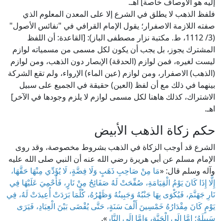
إليه هو الأوصاف خاصة] اهـ.
فلفظ الذهب لا يطلق في الشرع إلا على المعدن المعلوم الذي
صفته اللازمة الاصفرار؛ يقول الإمام القرافي في "نفائس الأصول"
(3/ 1112، ط. مكتبة نزار مصطفى الباز): [القاعدة: أن اللفظ
المشترك يجوز، بل يجب أن يكون لكل مسمى من مسمياته لوازم
ليست لغيره، فمن لوازم (الحدقة) الإبصار دون الذهب، ومن لوازم
(الذهب) الاصفرار، ومن لوازم (عين الماء) الإرواء، ولم تقع الشركة
بينهما في ذلك مع أن لفظ (العين) حقيقة في الجميع على سبيل
الاشتراك، كذلك هاهنا لكل مسمى لوازم لا يلزم وجودها في الآخر]
اهـ.
حكم زكاة الذهب الأبيض
الشرع قد أوجب الزكاة في الذهب بشروط مخصوصة، وقد روى
الإمام مسلم عن أبي هريرة رضي الله عنه أن النبي صلى الله عليه
وآله وسلم قال: «
مَا مِنْ صَاحِبِ ذَهَبٍ وَلَا فِضَّةٍ، لَا يُؤَدِّي مِنْهَا حَقَّهَا،
إِلَّا إِذَا كَانَ يَوْمُ الْقِيَامَةِ، صُفِّحَتْ لَهُ صَفَائِحُ مِنْ نَارٍ، فَأُحْمِيَ عَلَيْهَا فِي
نَارِ جَهَنَّمَ، فَيُكْوَى بِهَا جَنْبُهُ وَجَبِينُهُ وَظَهْرُهُ، كُلَّمَا بَرَدَتْ أُعِيدَتْ لَهُ، فِي
يَوْمٍ كَانَ مِقْدَارُهُ خَمْسِينَ أَلْفَ سَنَةٍ، حَتَّى يُقْضَى بَيْنَ الْعِبَادِ، فَيَرَى
سَبِيلَهُ؛ إِمَّا إِلَى الْجَنَّةِ، وَإِمَّا إِلَى النَّارِ
».