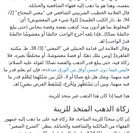
بنفسه، وهذا هو ما ذهب إليه فقهاء الشافعية والحنابلة.
قال العلامة الخطيب الشربيني الشافعي في "مغني المحتاج" [2/
94، ط. دار الكتب العلمية]: [(ولا شيء في المغشوش)؛ أي:
المخلوط بما هو أدون منه؛ كذهب بفضة وفضة بنحاس (حتى يبلغ
خالصُهُ نصابًا)...فإذا بلغه أخرج الواجبَ خالصًا أو مغشوشًا خالصُهُ
قدرُ الواجب] اهـ.
وقال العلامة ابن قدامة الحنبلي في "المغني" [3/ 38، ط. مكتبة
القاهرة]: [ومن ملك ذهبًا، أو فضةً مغشوشةً، أو مختلطًا بغيره، فلا
زكاة فيه، حتى يبلغ قدر الذهب والفضة نصابًا؛ لقوله عليه السلام:
«
ليس فيما دون خمس أواق من الورق صدقة
»، فإن لم يعلم قدر ما
فيه منهما، وشك هل بلغ نصابًا أو لا، خُيِّرَ بين سَبْكِهِمَا لِيَعْلَمَ قدر ما
فيه منهما، وبين أن يَسْتَظْهِرَ ويُخْرِجَ، لِيُسْقِطَ الفرض بيقينٍ] اهـ.
هذا فيما إذا كان هذا الذهب غير متخذ للزينة.
زكاة الذهب المتخذ للزينة
إن كان متخذًا للزينة المباحة، فلا زكاة فيه على ما ذهب إليه جمهور
الفقهاء من المالكية والشافعية والحنابلة. ينظر: "الشرح الصغير"