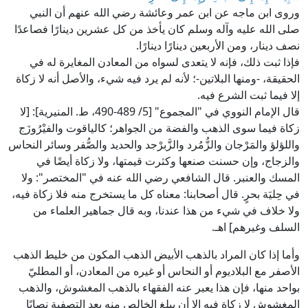
وروى ابن ماجه عن ابن عمر وعائشة رضي الله عنهم أن النبي
صلى الله عليه وآله وسلم كان يأخذ من كل عشرين دينارًا فصاعدًا
نصف دينار، ومن الأربعين دينارًا دينارًا.
فإذا ثبت ذلك، فإنه لا يتعدى لسواه من المعادن المغايرة له في
الحقيقة، -ومنها البلاتين-؛ لأنه لم يرد فيه شيء، والأصل أنه لا زكاة
إلا فيما ثبت الشرع فيه.
قال الإمام النووي في "المجموع" [5/ 489-490، ط. المنيرية]: [لا
زكاة فيما سوى الذهب والفضة من الجواهر؛ كالياقوت والفيْرُوزَج
واللؤلؤ والمَرْجان والزُّمُرد والزَّبرْجد والحديد والصُّفر وسائر النحاس
والزجاج، وإن حسنت صنعها وكثرت قيمتها، ولا زكاة أيضًا في
المسك والعنبر. قال الشافعي رضي الله عنه في "المختصر": ولا
في حِليَة بحرٍ. قال أصحابنا: معناه كل ما يستخرج منه فلا زكاة فيه،
ولا خلاف في شيء من هذا عندنا، وبه قال جماهير العلماء من
السلف وغيرهم] اهـ.
وأما إذا كان المراد بالذهب الأبيض الذهب المكون من خليط الذهب
الأصفر مع البلاديوم أو النحاس أو غيره من المعادن، أو المطليّ
بواحد منها، فإن هذا يعبر عنه الفقهاء بالذهب المغشوش، والذهب
المغشوش لا زكاة فيه إلا أن يبلغ الخالص منه بعد التصفية نصابًا