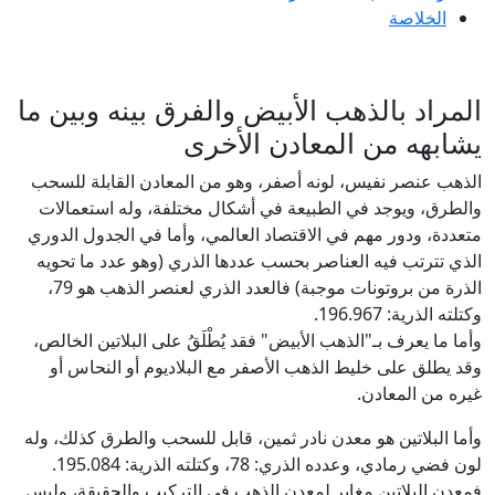
الخلاصة
المراد بالذهب الأبيض والفرق بينه وبين ما
يشابهه من المعادن الأخرى
الذهب عنصر نفيس، لونه أصفر، وهو من المعادن القابلة للسحب
والطرق، ويوجد في الطبيعة في أشكال مختلفة، وله استعمالات
متعددة، ودور مهم في الاقتصاد العالمي، وأما في الجدول الدوري
الذي تترتب فيه العناصر بحسب عددها الذري (وهو عدد ما تحويه
الذرة من بروتونات موجبة) فالعدد الذري لعنصر الذهب هو 79،
وكتلته الذرية: 196.967.
وأما ما يعرف بـ"الذهب الأبيض" فقد يُطْلَقُ على البلاتين الخالص،
وقد يطلق على خليط الذهب الأصفر مع البلاديوم أو النحاس أو
غيره من المعادن.
وأما البلاتين هو معدن نادر ثمين، قابل للسحب والطرق كذلك، وله
لون فضي رمادي، وعدده الذري: 78، وكتلته الذرية: 195.084.
فمعدن البلاتين مغاير لمعدن الذهب في التركيب والحقيقة، وليس