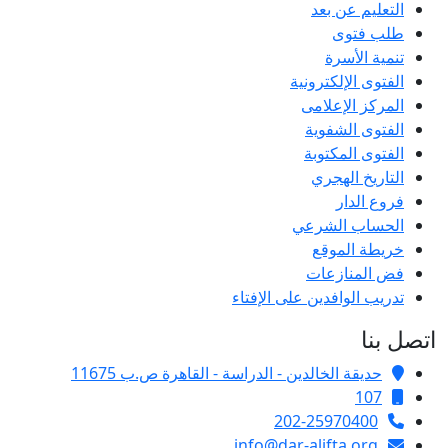
التعليم عن بعد
طلب فتوى
تنمية الأسرة
الفتوى الإلكترونية
المركز الإعلامى
الفتوى الشفوية
الفتوى المكتوبة
التاريخ الهجري
فروع الدار
الحساب الشرعي
خريطة الموقع
فض المنازعات
تدريب الوافدين على الإفتاء
اتصل بنا
حديقة الخالدين - الدراسة - القاهرة ص.ب 11675
107
202-25970400
info@dar-alifta.org