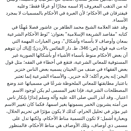
له من الذهب المعروف إلا اسمه مجازًا أو عرفًا فقط؛ وعليه
فيفترقان في الأحكام؛ لأن العبرة في الأحكام بالمسميات لا بمجرد
الأسماء.
وقد عقد العلامة الشيخ محمد الطاهر بن عاشور فصلا مُهِمًّا في
كتابه "مقاصد الشريعة الإسلامية" بعنوان: "نَوط الأحكام الشرعية
بمعان وأوصاف لا بأسماء وأشكال"، ومن العبارات المهمة التي
جاءت فيه قوله [ص: 346، ط. دار النفائس بالأردن]: [إياك أن تتوهم
أن بعض الأحكام منوط بأسماء الأشياء أو بأشكالها الصورية غير
المستوفية للمعاني الشرعية، فتقع في أخطاء في الفقه؛ مثل قول
بعض الفقهاء في صنف من الحيتان يسميه بعض الناس خنزير
البحر: إنه يحرم أكله؛ لأنه خنزير.. والأسماء الشرعية إنما تعتبر
باعتبار مطابقتها للمعاني الملحوظة شرعًا في مسمياتها عند وضع
المصطلحات الشرعية، فإذا تغير المسمى لم يكن لوجود الاسم
اعتبار.. وقد أنذر النبي صلى الله عليه وآله وسلم إنذارًا بإنكار ناس
من أمته يشربون الخمر يسمونها بغير اسمها، فكما كان تغيير الاسم
غير مؤثر في تحليل الحرام، كذلك لا يكون مؤثرًا في تحريم الحلال،
وبعبارة أشمل: لا تكون التسمية مناط الأحكام، ولكنها تدل على
مسمى ذي أوصاف، وتلك الأوصاف هي مناط الأحكام، فالمنظور