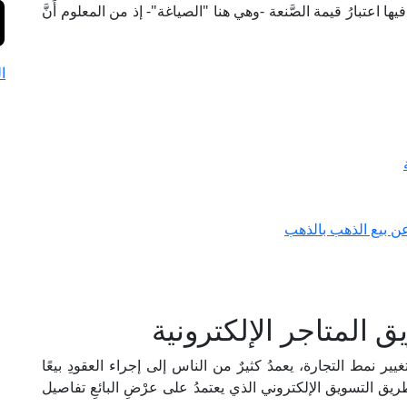
 اعتبارُ قيمة الصَّنعة -وهي هنا "الصياغة"- إذ من المعلوم أَنَّ
ا
عن بيع الذهب بالذهب
 المتاجر الإلكترونية
 نمط التجارة، يعمدُ كثيرٌ من الناس إلى إجراء العقودِ بيعًا
ريق التسويق الإلكتروني الذي يعتمدُ على عرْضِ البائعِ تفاصيل