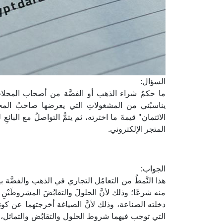
السؤال:
ما حكمُ شراء الذهب أو الفضَّة من أصحاب المحلات
يناسبُني من المشغولاتِ التي يعرضها صاحبُ الم
الائتمان" قيمةَ ما اخترته، ثم يتمُّ التواصلُ مع البا
المتجر الإلكتروني.
الجواب:
هذا النَّمطُ من التعامُل التجاري في الذهب والفضَّة ب
منه شرعًا؛ وذلك لأنَّ الحلولَ والتقابُضَ المشروطَيْن
دخلته الصناعة، وذلك لأنَّ الصياغة أخرجتهما عن كونهما
التي توجب فيهما شروط الحلول والتقابُض والتماثل، وي