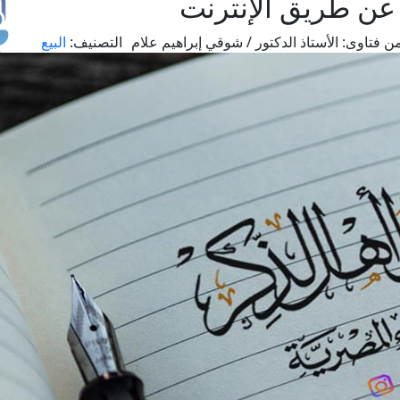
عن طريق الإنترنت
ن فتاوى:
الأستاذ الدكتور / شوقي إبراهيم علام
التصنيف:
البيع
طل
اس
حج
ال
م
الق