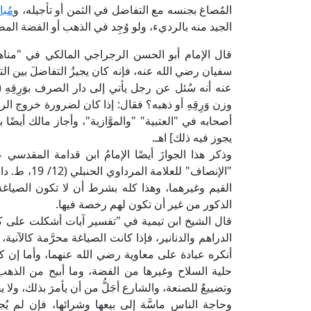
المُصاغ بجنسه مع التفاضل في الثمن أو تأجيله، و
مُب
الجيد منه بالرديء، ولو وُجِد في الذهب أو الفضة المصو
سفيان رضي الله عنه، فإنه كان يجيزُ التفاضلَ بين ا
عنه أنه سُئل عن رجل يأتي إلى دار الصرف بوَرِقِهِ (
وزن وَرِقِهِ أو ذهبه؟ فقال: إذا كان لضرورة خروج ال
أصحابه في "العتبية" "والموَّازية"، وأجاز مالك أيضً
يجوز فيه ذلك] اهـ.
وذكر هذا الجوازَ أيضًا الإمامُ ابن قدامة المقدسي 
"الإنصاف" ل
القيم وغيرهما، وهذا كله بشرط أن لا تكون الصياغة 
الذكور من غير أن تكون لهم رخصة فيها.
الدراهم والدنانير، فإذا كانت الصياغة محرَّمة كالآني
أنكره عبادة على معاوية رضي الله عنهما، وأما إن كان
حلية السلاح وغيرها من الفضة، وما أبيح من الذهب 
وتضييعٌ للصنعة، والشارع أجَلُّ من أن يأمرَ بذلك، ولا يفع
وحاجة الناس ماسَّة إلى بيعها وشرائها، فإن لم يُج