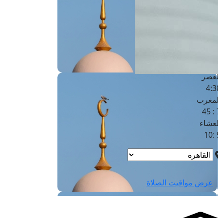
لفجر
4
لشروق
6
لظهر
1
لعصر
4:3
لمغرب
7 
لعشاء
9
عرض مواقيت الصلاة