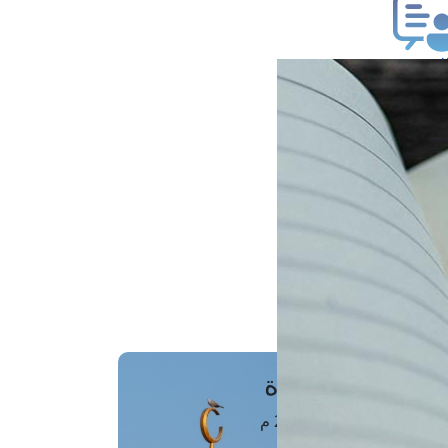
ب فتوى
تعلام عن فتوى
ز موعد
فتوى الهاتفية
َواقِيتُ الصَّـــلاة
اهرة · 06 أغسطس 2026 م