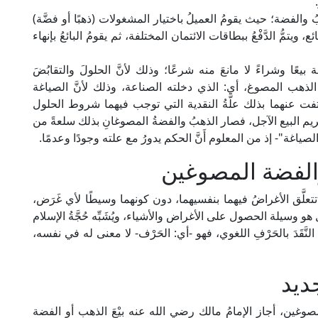
 والفضة؛ حيث يقومُ العميلُ باختيار المشغولات (ذهبًا أو فضَّة)
يتمُّ الدَّفْعُ ببطاقات الائتمان المختلفة، ثم يقومُ البائعُ بإنهاء
بيعًا وشراءً لا مانعَ منه شرعًا؛ وذلك لأنَّ الحلولَ والتقابُضَ
 الذهب المصوغ، أي: الذي دخلته الصناعة، وذلك لأنَّ الصياغة
نتفت عنهما بذلك علَّةُ النقدية التي توجب فيهما شروط الحلول
تحريم البيع الآجل، فصار الذهبُ والفضةُ المصوغانِ بذلك سلعةً من
لصياغة"- إذ من المعلوم أَنَّ الحكم يدورُ مع علته وجودًا وعدمًا.
الفضة المصوغين
تتعلَّق الأغراضُ فيهما بنفسيهما، دون كونهما وسيطًا لأي غَرَض،
 بل هو وسيلة الحصول على الأغراض والأشياء، ويُشَبِّه حُجَّةُ الإسلام
4/ 91، ط. دار المعرفة)- النَّقَدَ بالحَرْفِ اللغوي، فهو -أي: الحَرْف- لا معنى له في نفسه،
ديد
غين، أجاز الإمامُ مالك رضي الله عنه بيْعَ الذهب أو الفضة