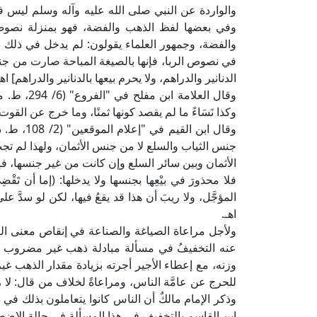
والواردة عن النبي صلى الله عليه وآله وسلم ليس فيها 
وفي بعضها لفظ الذهب والفضة، فهو بمنزلة نصوص 
والفضة، وجمهور العلماء يقولون: لم يدخل في ذلك الحل
في نصوص الربا، فإنها بالصيغة المباحة صارت من جنس
الدنانير والدراهم، ولا يحرم بيعها بالدنانير والدراهم] اهـ
وقال العلام
وكذا نَسَاءً ما لم يقصد كونها ثمنًا، وما خرج عن القو
وقال ابن 
جنس الثياب والسلع لا من جنس الأثمان، ولهذا لم تجب في
الأثمان وبين سائر السلع وإن كانت من غير جنسها، فإ
فلا محذورَ في بيْعِها بجنسها ولا يدخلها: (إما أن تَقْض
المؤجَّل، ولا ريبَ أن هذا قد يقعُ فيها، لكن لو سدَّ على
اهـ.
ولأجل مراعاة الصياغة والصناعة في إنقاص معنى الثمن
عنه التخفيفُ في مسألة مبادلة ذهب غير مضروب -
وزنه، مع إعطاء الأجير أجرته بزيادة مقدار الذهب غير
للحرج عن عامَّة الناس، ومراعاةً لخلاف من قال: لا 
وذكر الإمام مالكٌ أن الناس كانوا يتعاملون بذلك في
ابن القاسم بالتخفيف في هذا المسألة في حالة الاضطرار