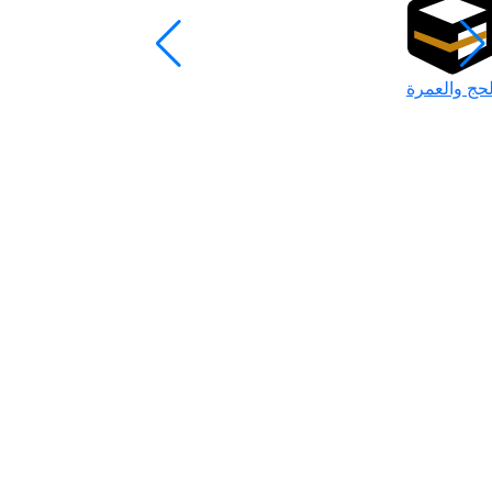
لحج والعمرة
رمضان