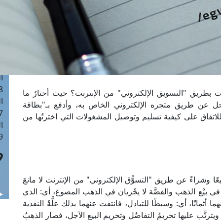
ا
 :40
ا
 :17
ا
 : 1
ا
8
 بطريق "التسويق الإلكتروني" من الإنترنت؟ حيث أختارُ ما
ا
حل عن طريق متجره الإلكتروني الخاص به، وأدفع بـ"بطاقة
: 45
ئعِ للاتفاق على كيفية تسليم وتوصيل المشغولات التي اخترتُها من
ا
 :10
يعًا وشراءً عن طريق "التسوُّق الإلكتروني" من الإنترنت لا مانعَ
ِ في بيْع الذهب والفضَّة لا يجْريان في الذهب المصوغ، أي: الذي
 أثمانًا، أي: وسيطًا للتبادل، فانتفت عنهما بذلك علَّةُ النقدية
ترتَّب عليها تحريمُ التفاضُل وتحريم البيع الآجل، فصار الذهبُ