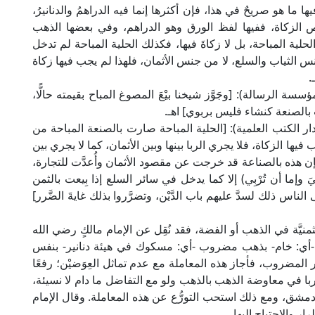
ما هو صريحٌ في هذا، فإن أكثرها إنما فيه الدراهمُ والدنانيرُ،
الزكاة، ففيها لفظ الورق وهو الدراهم، وفي بعضها الذهب
ية المباحة، بل لا زكاةَ فيها، فكذلك الحلية المباحة لم تدخل
 الثياب والسلع، لا من جنس الأثمان، فلهذا لم يجب فيها زكاة
.
ة ابن مفلح في "الفروع" (6/ 294، ط. مؤسسة الرسالة): [وجَوَّز شيخنا بيْعَ المصوغ المباح بقيمته حالًّا،
ت بالصنعة كنشاء فليس بربوي] اهـ.
القيم في "إعلام الموقعين" (2/ 108، ط. دار الكتب العلمية): [الحلية المباحة صارت بالصنعة المباحة من
ها الزكاة، فلا يجري الربا بينها وبين الأثمان، كما لا يجري بين
ن هذه بالصناعة قد خرجت عن مقصود الأثمان وأُعدَّت للتجارة،
ِيَ وإما أن تُرْبِي) إلا كما يدخل في سائر السلع إذا بِيعت بالثمن
 الناس ذلك لسدَّ عليهم باب الدَّيْن، وتضرَّروا بذلك غايةَ الضَّرر]
يَّة في الذهب أو الفضة، فقد نُقِل عن الإمام مالكٍ رضي الله
أي: خام- بذهب مضروب -أي: مسكوك في هيئة دنانير- بنفس
 المضروب، فأجاز هذه المعاملة مع عدم تماثل العِوَضيْن؛ رفعًا
ربا في معاوضة الذهب بالذهب ولو مع التفاضل ما دام لا نسيئة،
 دمشق، ومع ذلك استحب التورُّع عن هذه المعاملة. وقال الإمام
 والاحتياج إليها.