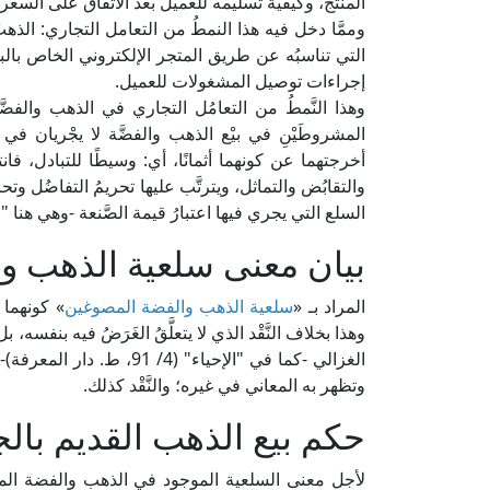
المنتج، وكيفية تسليمه للعميل بعد الاتفاق على السعر.
وممَّا دخل فيه هذا النمطُ من التعامل التجاري: الذهبُ
التي تناسبُه عن طريق المتجر الإلكتروني الخاص بالبائع، و
إجراءات توصيل المشغولات للعميل.
وهذا النَّمطُ من التعامُل التجاري في الذهب والفضَّة 
المشروطَيْنِ في بيْع الذهب والفضَّة لا يجْريان في
أخرجتهما عن كونهما أثمانًا، أي: وسيطًا للتبادل، فا
والتقابُض والتماثل، ويترتَّب عليها تحريمُ التفاضُل و
السلع التي يجري فيها اعتبارُ قيمة الصَّنعة -وهي هنا "ا
بيان معنى سلعية الذهب و
المراد بـ «
سلعية الذهب والفضة المصوغين
» كونهما 
وهذا بخلاف النَّقْد الذي لا يتعلَّقُ الغَرَضُ فيه بنفسه،
الغزالي -كما في "الإحياء" (
وتظهر به المعاني في غيره؛ والنَّقْد كذلك.
حكم بيع الذهب القديم بالج
لأجل معنى السلعية الموجود في الذهب والفضة المصو