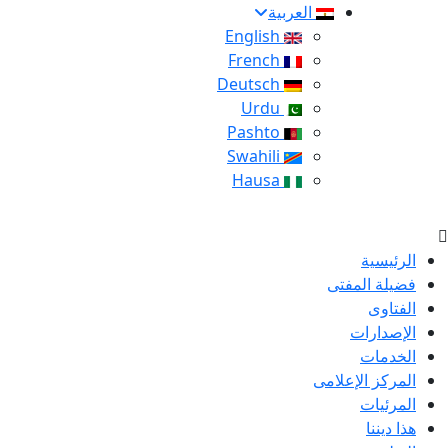
العربية
English
French
Deutsch
Urdu
Pashto
Swahili
Hausa
الرئيسية
فضيلة المفتى
الفتاوى
الإصدارات
الخدمات
المركز الإعلامى
المرئيات
هذا ديننا