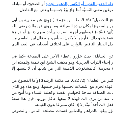
ادلة الذهب القديم أو الكسر بالذهب الجديد
أو الصحيح، أو مبادلة
غين معنى الثمنيَّة لَمَا جاز بيْعُ جنسهما ببعض مع التفاضل.
قال الإمام أبو الحسن الرجراجي المالكي في "مناهج التحصيل" (6/ 9، ط. ابن حزم): [..رُوِيَ عن معاوية بن أبي
لتبر والمصوغ لمكان زيادة الصياغة. وما روي عن مالك رضي الله
أي: فضَّتِه) فيعطيهم أجرة الضرب ويأخذ منهم دنانيرَ أو دراهمَ
رفقة ونحو ذلك، فأرجو ألا يكون به بأس، وبه قال ابن القاسم من
ا بدل الدينار الناقص بالوازن على اختلاف أصحابه في العدد الذي
عن الحنابلة؛ حيث جَوَّزوا إعطاءَ الأجر على الصياغة -كما في
لعلامة المرداوي الحنبلي (12/ 19، ط. دار إحياء التراث العربي)- وهو مذهب الشيخ ابن تيمية وتلميذه ابن
محرمة: كالمشغولات الذهبية التي من شأنها أن لا يلبسها إلا
قال الشيخ ابن تيمية في "تفسير آيات أشكلت على كثير من العلماء" (2/ 622، ط. مكتبة الرشد): [وأما المَصوغ من
ة، فهذه تحرم بيع المُصاغة لجنسها وغير جنسها، وبيع هذه هو الذي
ت الصياغة مباحةً كخواتيمِ الفضة وكحلية النساء وما أُبيح من
عند من يرى ذلك فهذه لا يبيعها عاقل بوزنها، فإن هذا سفهٌ
ل ذلك أحد ألبتَّة إلا إذا كان متبرعًا بدون القيمة.
وَّز بيعُها بالدراهم والدنانير فسدت مصلحة الناس، والنصوص