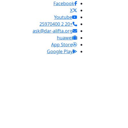
Facebook
X
Youtube
+20 2 25970400
ask@dar-alifta.org
huawei
App Store
Google Play