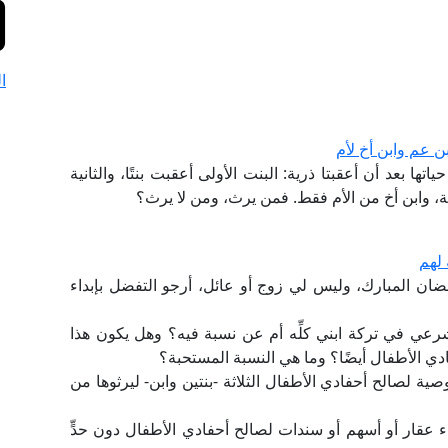
ا
بن عم وابن أخ لأم
اتها بعد أن أعقبتا ذرية: البنت الأولى أعقبت بنتًا، والثانية
لاثة، وابن أخ من الأم فقط. فمن يرث، ومن لا يرث؟
 لهم
ضان المبارك، وليس لي زوج أو عائل، أرجو التفضل بإبداء
رعي في تركة ابني كلِّه أم عن نسبة فيه؟ وهل يكون هذا
ادي الأطفال أيضًا؟ وما هي النسبة المستحبة؟
صية لصالح أحفادي الأطفال الثلاثة -بنتين وابن- ليرثوها من
 عقار أو أسهم أو سندات لصالح أحفادي الأطفال دون حدٍّ