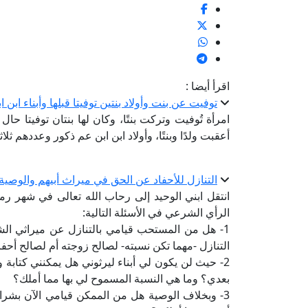
اقرأ أيضا :
توفيت عن بنت وأولاد بنتين توفيتا قبلها وأبناء ابن ا
امرأة تُوفيت وتركت بنتًا، وكان لها بنتان توفيتا حال حي
أعقبت ولدًا وبنتًا، وأولاد ابن ابن عم ذكور وعددهم ث
التنازل للأحفاد عن الحق في ميراث أبيهم والوصية
انتقل ابني الوحيد إلى رحاب الله تعالى في شهر رم
الرأي الشرعي في الأسئلة التالية:
1- هل من المستحب قيامي بالتنازل عن ميراثي الش
التنازل -مهما تكن نسبته- لصالح زوجته أم لصالح أحف
2- حيث لن يكون لي أبناء ليرثوني هل يمكنني كتابة و
بعدي؟ وما هي النسبة المسموح لي بها مما أملك؟
3- وبخلاف الوصية هل من الممكن قيامي الآن بشراء