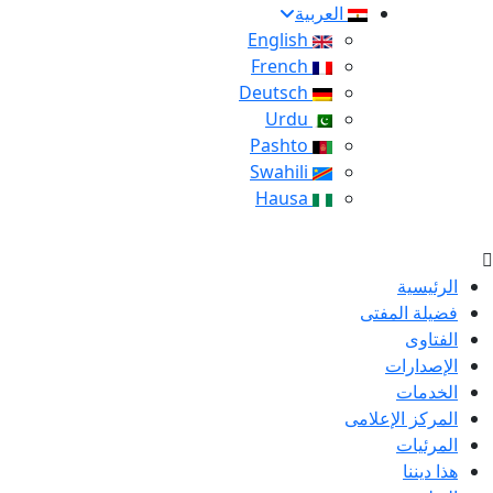
العربية
English
French
Deutsch
Urdu
Pashto
Swahili
Hausa
الرئيسية
فضيلة المفتى
الفتاوى
الإصدارات
الخدمات
المركز الإعلامى
المرئيات
هذا ديننا