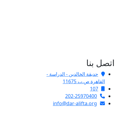
اتصل بنا
حديقة الخالدين - الدراسة -
القاهرة ص.ب 11675
107
202-25970400
info@dar-alifta.org