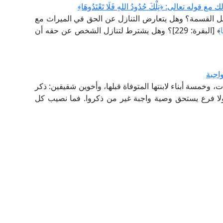
تعالى: ﴿تِلْكَ حُدُودُ اللهِ فَلَا تَعْتَدُوهَا﴾
 القسمة؟ وهل يتعارض التنازل عن الحق في الميراث مع
ا
﴾ [البقرة: 229]؟ وهل يشترط لتنازل الشخص عن حقه أن
اجبة
 ابن وثلاث بنات، وخمسة أبناء لابنتها المتوفاة قبلها، وأخوين شقيقين: ذكر
 ولا فرع يستحق وصية واجبة غير من ذكروا. فما نصيب كل