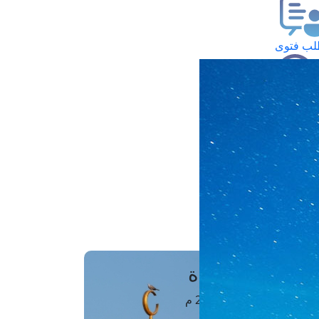
ب فتوى
تعلام عن فتوى
ز موعد
فتوى الهاتفية
َواقِيتُ الصَّـــلاة
اهرة · 06 أغسطس 2026 م