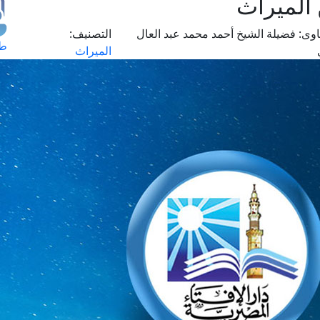
 الميراث
وى:
فضيلة الشيخ أحمد محمد عبد العال
التصنيف:
طل
الميراث
اس
حج
ال
م
الق