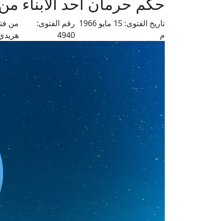
حكم حرمان أحد الأبناء من
تاريخ الفتوى:
15 مايو 1966
رقم الفتوى:
من فتا
م
4940
هريدي