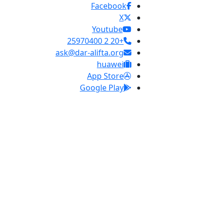
Facebook
X
Youtube
+20 2 25970400
ask@dar-alifta.org
huawei
App Store
Google Play