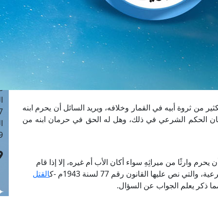
ا
 :40
ا
 :17
ا
 : 1
ا
8
ا
ر من ثروة أبيه في القمار وخلافه، ويريد السائل أن يحرم ابنه
: 45
بيان الحكم الشرعي في ذلك، وهل له الحق في حرمان ابنه من
ا
 :10
يحرم وارثًا من ميراثِهِ سواء أكان الأب أم غيره، إلا إذا قام
 نص عليها القانون رقم 77 لسنة 1943م -ك
القتل
مما ذكر يعلم الجواب عن السؤال.