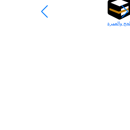
لحج والعمرة
رمضان