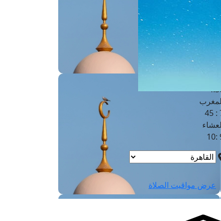
لفجر
4
لشروق
6
لظهر
1
لعصر
4:3
لمغرب
7 
لعشاء
9
عرض مواقيت الصلاة