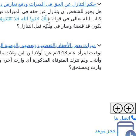
حكم التنازل عن الحق في الميراث ودفع تعارض ذلك مع قوله 
هل يجوز للشخص أن يتنازل عن حقه في الميراث قبل
كتاب الله تعالى في قوله: ﴿
تِلْكَ حُدُودُ اللهِ فَلَا تَعْتَدُوهَ
يكون قد قَبَضَهُ وصار في مِلْكِه قبل التنازل؟
ميراث بعض الأحفاد بالتعصيب وبعضهم بالوصية الو
توفيت امرأة عام 2018م عن: أولاد ابن:
وأنثى. ولم تترك المتوفاة المذكورة أي وارث آخر،
وارث ومستحق؟
اتصل بنا
حجز موعد